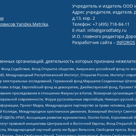
Учредитель и издатель ООО 
Адрес учредителя, издателя, р
зи
д.13, кор. 2
рвисов Yandex.Metrika,
Телефон: +7 (495) 718-84-11
E-mail: info@gorodfakty.ru
И.О. главного редактора Доро
Разработчик сайта –
INFOROS
енных организаций, деятельность которых признана нежелате
 Фонд Содействия, Фонд Открытое общество, Американо-российский фонд по э
 Международный Республиканский Институт, Открытая Россия, Институт совре
р электоральных исследований, Германский фонд Маршалла Соединенных Штатов
еловек в беде, Европейский фонд за демократию, Джеймстаунский фонд, Прожект
дованию преследования в отношении Фалуньгун в Китае, Всемирная организация 
беральной современности, Форум русскоязычных европейцев, Немецко-русский о
формации, Проект Медиа, Международное партнерство за права человека, Духов
 Колледж, Международное христианское движение, Всемирный Институт Саентол
 ИДЕЛЬ-УРАЛ, Ассоциация развития журналистики, IStories fonds, Королевск
r, Институт правовой инициативы Центральной и Восточной Европы, Фонд Открытой Э
ты, Международный научный центр им Вудро Вильсона, Свободная пресса, Возро
России, Лига Свободных Наций, Transparеncy International, Форум Свободных Н