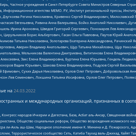
бирь, Частное учреждение в Санкт-Петербурге Совета Министров Северных Стра
а, Информационное агентство МЕМО. РУ, Институт региональной прессы, Инсти
ч, Дзугкоева Регина Николаевна, Кривенко Сергей Владимирович, Милославски
настасия Евгеньевна, Ривина Анна Валерьевна, Бойко Анатолий Николаевич, Дуг
ошель Ирина Ароновна, Шведов Григорий Сергеевич, Пономарев Лев Александро
ч, Цирульников Борис Альбертович, Гасан Ольга Павловна, Паутов Юрий Анато
Акимова Татьяна Николаевна, Золотарева Екатерина Александровна, Рачинский Я
Сергеевна, Аверин Владимир Анатольевич, Щур Татьяна Михайловна, Щур Никола
Анатольевна, Мельникова Валентина Дмитриевна, Вититинова Елена Владимировн
 Алексеевна, Закс Елена Владимировна, Буртина Елена Юрьевна, Гендель Людмил
рохоров Вадим Юрьевич, Шахова Елена Владимировна, Подузов Сергей Васильеви
й Ефимович, Сухих Дарья Николаевна, Орлов Олег Петрович, Добровольская Анн
нсон Лев Семенович, Локшина Татьяна Иосифовна, Орлов Олег Петрович, Поляк
ые на
24.03.2022
ностранных и международных организаций, признанных в соотв
нгресс народов Ичкерии и Дагестана, База, Асбат аль-Ансар, Священная война,
уркестана, Общество социальных реформ, Общество возрождения исламского насл
Нусра ли-Ахль аш-Шам, Народное ополчение имени К. Минина и Д. Пожарского, Ад
сломи, Террористическое сообщество Сеть, Катиба Таухид валь-Джихад, Хайят Тах