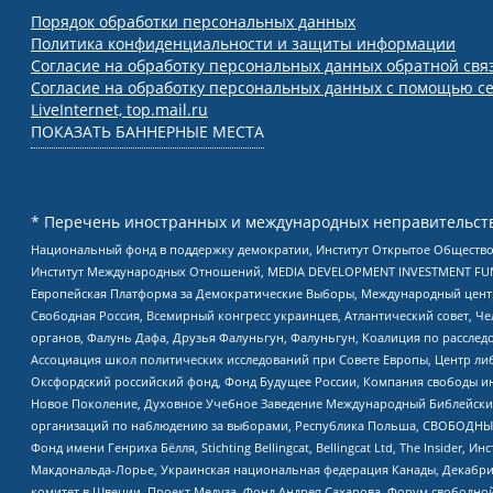
Порядок обработки персональных данных
Политика конфиденциальности и защиты информации
Согласие на обработку персональных данных обратной свя
Согласие на обработку персональных данных с помощью се
LiveInternet, top.mail.ru
ПОКАЗАТЬ БАННЕРНЫЕ МЕСТА
* Перечень иностранных и международных неправительств
Национальный фонд в поддержку демократии, Институт Открытое Общество
Институт Международных Отношений, MEDIA DEVELOPMENT INVESTMENT FUND,
Европейская Платформа за Демократические Выборы, Международный цент
Свободная Россия, Всемирный конгресс украинцев, Атлантический совет, Ч
органов, Фалунь Дафа, Друзья Фалуньгун, Фалуньгун, Коалиция по рассле
Ассоциация школ политических исследований при Совете Европы, Центр ли
Оксфордский российский фонд, Фонд Будущее России, Компания свободы ин
Новое Поколение, Духовное Учебное Заведение Международный Библейский
организаций по наблюдению за выборами, Республика Польша, СВОБОДНЫЙ
Фонд имени Генриха Бёлля, Stichting Bellingcat, Bellingcat Ltd, The Inside
Макдональда-Лорье, Украинская национальная федерация Канады, Декабрис
комитет в Швеции, Проект Медуза, Фонд Андрея Сахарова, Форум свободной 