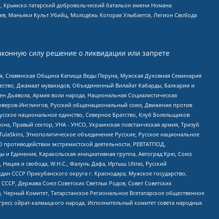
рг, Крымско-татарский добровольческий батальон имени Номана
оев, Маньяки Культ Убийц, Молодёжь Которая Улыбается, Легион Свобода
аконную силу решение о ликвидации или запрете
ья, Славянская Община Капища Веды Перуна, Мужская Духовная Семинария
щество, Джамаат мувахидов, Объединенный Вилайат Кабарды, Балкарии и
ден Дьявола, Армия воли народа, Национальная Социалистическая
роверов-Инглингов, Русский общенациональный союз, Движение против
усское национальное единство, Северное Братство, Клуб Болельщиков
а, Правый сектор, УНА - УНСО, Украинская повстанческая армия, Тризуб
 TulaSkins, Этнополитическое объединение Русские, Русское национальное
О противодействии экстремистской деятельности, РЕВТАТПОД,
ы и Единения, Каракольская инициативная группа, Автоград Крю, Союз
 Нация и свобода, W.H.С., Фалунь Дафа, Иртыш Ultras, Русский
ан СССР Прикубанского округа г. Краснодара, Мужское государство,
СССР, Держава Союз Советских Светлых Родов, Совет Советских
в, Черный Комитет, Татарстанское Региональное Всетатарское общественное
гресс ойрат-калмыцкого народа, Исполнительный комитет совета народных