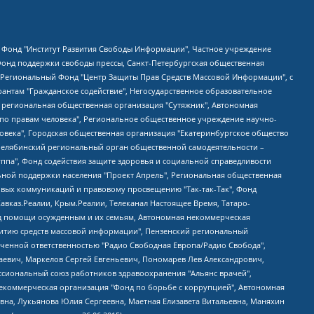
евосточное общественное движение "Маяк", Санкт-Петербургская ЛГБТ-инициативная группа "Выход", Инициативная группа ЛГБТ+ "Реверс", Алексеев Андрей Викторович, Бекбулатова Таисия Львовна, Беляев Иван Михайлович, Владыкина Елена Сергеевна, Гельман Марат Александрович, Никульшина Вероника Юрьевна, Толоконникова Надежда Андреевна, Шендерович Виктор Анатольевич, Общество с ограниченной ответственностью "Данное сообщение", Общество с ограниченной ответственностью Издательский дом "Новая глава", Айнбиндер Александра Александровна, Московский комьюнити-центр для ЛГБТ+инициатив, Благотворительный фонд развития филантропии, Deutsche Welle (Германия, Kurt-Schumacher-Strasse 3, 53113 Bonn), Борзунова Мария Михайловна, Воробьев Виктор Викторович, Голубева Анна Львовна, Константинова Алла Михайловна, Малкова Ирина Владимировна, Мурадов Мурад Абдулгалимович, Осетинская Елизавета Николаевна, Понасенков Евгений Николаевич, Ганапольский Матвей Юрьевич, Киселев Евгений Алексеевич, Борухович Ирина Григорьевна, Дремин Иван Тимофеевич, Дубровский Дмитрий Викторович, Красноярская региональная общественная организация поддержки и развития альтернативных образовательных технологий и межкультурных коммуникаций "ИНТЕРРА", Маяковская Екатерина Алексеевна, Фейгин Марк Захарович, Филимонов Андрей Викторович, Дзугкоева Регина Николаевна, Доброхотов Роман Александрович, Дудь Юрий Александрович, Елкин Сергей Владимирович, Кругликов Кирилл Игоревич, Сабунаева Мария Леонидовна, Семенов Алексей Владимирович, Шаинян Карен Багратович, Шульман Екатерина Михайловна, Асафьев Артур Валерьевич, Вахштайн Виктор Семенович, Венедиктов Алексей Алексеевич, Лушникова Екатерина Евгеньевна, Волков Леонид Михайлович, Невзоров Александр Глебович, Пархоменко Сергей Борисович, Сироткин Ярослав Николаевич, Кара-Мурза Владимир Владимирович, Баранова Наталья Владимировна, Гозман Леонид Яковлевич, Кагарлицкий Борис Юльевич, Климарев Михаил Валерьевич, Милов Владимир Станиславович, Автономная некоммерческая организация Краснодарский центр современного искусства "Типография", Моргенштерн Алишер Тагирович, Соболь Любовь Эдуардовна, Общество с ограниченной ответственностью "ЛИЗА НОРМ", Каспаров Гарри Кимович, Ходорковский Михаил Борисович, Общество с ограниченной ответственностью "Апрельские тезисы", Данилович Ирина Брониславовна, Кашин Олег Владимирович, Петров Николай Владимирович, Пивоваров Алексей Владимирович, Соколов Михаил Владимирович, Цветкова Юлия Владимировна, Чичваркин Евгений Александрович, Комитет против пыток/Команда против пыток, Общество с ограниченной ответственностью "Первый научный", Общество с ограниченной ответственностью "Вертолет и ко", Белоцерковская Вероника Борисовна, Кац Максим Евгеньевич, Лазарева Татьяна Юрьевна, Шаведдинов Руслан Табризович, Яшин Илья Валерьевич, Общество с ограниченной ответственностью "Иноагент ААВ", Алешковский Дмитрий Петрович, Альбац Евгения Марковна, Быков Дмитрий Львович, Галямина Юлия Евгеньевна, Лойко Сергей Леонидович, Мартынов Кирилл Константинович, Медведев Сергей Александрович, Крашенинников Федор Геннадиевич, Гордеева Катерина Вл