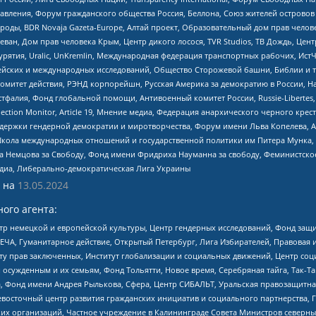
правления, Форум гражданского общества Россия, Беллона, Союз жителей острово
роды, BDR Novaja Gazeta-Europe, Алтай проект, Образовательный дом прав челов
еван, Дом прав человека Крым, Центр дикого лосося, TVR Studios, ТВ Дождь, Це
урятия, Uralic, UnKremlin, Международная федерация транспортных рабочих, Ист
ейских и международных исследований, Общество Сторожевой башни, Библии и тр
омитет действия, РЭНД корпорейшн, Русская Америка за демократию в России, Н
фалия, Фонд глобальной помощи, Антивоенный комитет России, Russie-Libertes, L
lection Monitor, Article 19, Мнение медиа, Федерация анархического черного кр
и гендерной демократии и миротворчества, Форум имени Льва Копелева, American C
г, Школа международных отношений и государственной политики им Питера Мунка
 Немцова за Свободу, Фонд имени Фридриха Науманна за свободу, Феминистско
медиа, Либерально-демократическая Лига Украины
 на
13.05.2024
ого агента:
р немецкой и европейской культуры, Центр гендерных исследований, Фонд защи
ЧА, Гуманитарное действие, Открытый Петербург, Лига Избирателей, Правовая 
иту прав заключенных, Институт глобализации и социальных движений, Центр 
ужденным и их семьям, Фонд Тольятти, Новое время, Серебряная тайга, Так-Так-
, Фонд имени Андрея Рылькова, Сфера, Центр СИБАЛЬТ, Уральская правозащитна
невосточный центр развития гражданских инициатив и социального партнерства, 
 организаций, Частное учреждение в Калининграде Совета Министров северных 