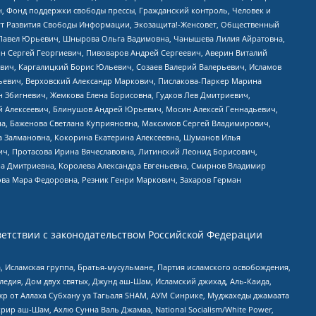
н, Фонд поддержки свободы прессы, Гражданский контроль, Человек и
тут Развития Свободы Информации, Экозащита!-Женсовет, Общественный
й Павел Юрьевич, Шнырова Ольга Вадимовна, Чанышева Лилия Айратовна,
ин Сергей Георгиевич, Пивоваров Андрей Сергеевич, Аверин Виталий
вич, Каргалицкий Борис Юльевич, Созаев Валерий Валерьевич, Исламов
льевич, Верховский Александр Маркович, Пислакова-Паркер Марина
н Збигневич, Жемкова Елена Борисовна, Гудков Лев Дмитриевич,
й Алексеевич, Блинушов Андрей Юрьевич, Мосин Алексей Геннадьевич,
а, Баженова Светлана Куприяновна, Максимов Сергей Владимирович,
а Залмановна, Кокорина Екатерина Алексеевна, Шуманов Илья
ч, Протасова Ирина Вячеславовна, Литинский Леонид Борисович,
а Дмитриевна, Королева Александра Евгеньевна, Смирнов Владимир
ова Мара Федоровна, Резник Генри Маркович, Захаров Герман
етствии с законодательством Российской Федерации
 Исламская группа, Братья-мусульмане, Партия исламского освобождения,
едия, Дом двух святых, Джунд аш-Шам, Исламский джихад, Аль-Каида,
жр от Аллаха Субхану уа Тагьаля SHAM, АУМ Синрике, Муджахеды джамаата
рир аш-Шам, Ахлю Сунна Валь Джамаа, National Socialism/White Power,