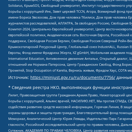
Solidarus, КрымSOS, Свободный университет, Институт государственного у
борьбы с коррупцией Инк, Завет церквей TCCN, Агора, Всемирный фонд при
имени Бориса Звозскова, Дом прав человека Тбилиси, Дом прав человека Ер
журналистов расследователей, АЛЛАТРА, За свободную Россию, Свободная Б
Комитет-2024, Центрально-Европейский университет, Центр восточноевроп
европейской политики, Академическая сеть Восточная Европа, Российский к
поддержки, Свободная Россия Берлин, Свободная Россия Северный Рейн-Вест
Крымскотатарский Ресурсный Центр, Глобальный союз IndustriALL, Russian E
Европы, Фонд имени Фридриха Эберта, XZ gGmbH, Мобильная академия поддержк
International Education, Антивоенное движение Антальи, Открытый диало
отношений им Нормана Патерсона, Центр Гражданских Свобод, Фонд Бориса
Прометей, Stop Occupation of Karelia, Вернись живым, Фридом Хаус, СОТА 
Источник:
https://minjust.gov.ru/ru/documents/7756/
данные
* Сведения реестра НКО, выполняющих функции иностранн
Лилит, Правозащитная группа Гражданин.Армия.Право, Нижегородский цент
борьбы с коррупцией, Альянс врачей, НАСИЛИЮ.НЕТ, Мы против СПИДа, СВЕ
содействия развитию средств массовой информации, Горячая Линия, В защ
охраны здоровья и защиты прав граждан, Благотворительный фонд помощи ос
Мемориал, Аналитический Центр Юрия Левады, Издательство Парк Гагарина
гласности, Российский исследовательский центр по правам человека, Даль
Сутяжник, АКАДЕМИЯ ПО ПРАВАМ ЧЕЛОВЕКА, Центр развития некоммерческих