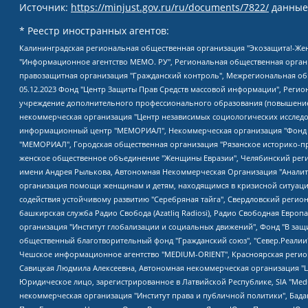
Источник:
https://minjust.gov.ru/ru/documents/7822/
данные
* Реестр иностранных агентов:
Калининградская региональная общественная организация "Экозащита!-Женсовет", Фонд содействия защите прав и свобод граждан "Общественный вердикт", Фонд "Институт Развития Свободы Информации", Частное учреждение "Информационное агентство МЕМО. РУ", Региональная общественная организация "Общественная комиссия по сохранению наследия академика Сахарова", Фонд поддержки свободы прессы, Санкт-Петербургская общественная правозащитная организация "Гражданский контроль", Межрегиональная общественная организация "Информационно-просветительский центр "Мемориал", Региональный Фонд "Центр Защиты Прав Средств Массовой Информации", с 05.12.2023 Фонд "Центр Защиты Прав Средств массовой информации", Региональная общественная благотворительная организация помощи беженцам и мигрантам "Гражданское содействие", Негосударственное образовательное учреждение дополнительного профессионального образования (повышение квалификации) специалистов "АКАДЕМИЯ ПО ПРАВАМ ЧЕЛОВЕКА", Свердловская региональная общественная организация "Сутяжник", Автономная некоммерческая организация "Центр независимых социологических исследований", Союз общественных объединений "Российский исследовательский центр по правам человека", Региональное общественное учреждение научно-информационный центр "МЕМОРИАЛ", Некоммерческая организация "Фонд защиты гласности", Автономная некоммерческая организация "Институт прав человека", Городская общественная организация "Екатеринбургское общество "МЕМОРИАЛ", Городская общественная организация "Рязанское историко-просветительское и правозащитное общество "Мемориал" (Рязанский Мемориал), Челябинский региональный орган общественной самодеятельности – женское общественное объединение "Женщины Евразии", Челябинский региональный орган общественной самодеятельности "Уральская правозащитная группа", Фонд содействия защите здоровья и социальной справедливости имени Андрея Рылькова, Автономная Некоммерческая Организация "Аналитический Центр Юрия Левады", Автономная некоммерческая организация социальной поддержки населения "Проект Апрель", Региональная общественная организация помощи женщинам и детям, находящимся в кризисной ситуации "Информационно-методический центр "Анна", Фонд содействия развитию массовых коммуникаций и правовому просвещению "Так-так-Так", Фонд содействия устойчивому развитию "Серебряная тайга", Свердловский региональный общественный фонд социальных проектов "Новое время", "Idel.Реалии", Кавказ.Реалии, Крым.Реалии, Телеканал Настоящее Время, Татаро-башкирская служба Радио Свобода (Azatliq Radiosi), Радио Свободная Европа/Радио Свобода (PCE/PC), "Сибирь.Реалии", "Фактограф", Благотворительный фонд помощи осужденным и их семьям, Автономная некоммерческая организация "Институт глобализации и социальных движений", Фонд "В защиту прав заключенных", Частное учреждение "Центр поддержки и содействия развитию средств массовой информации", Пензенский региональный общественный благотворительный фонд "Гражданский союз", "Север.Реалии", Некоммерческая организация Фонд "Правовая инициатива", Общество с ограниченной ответственностью "Радио Свободная Европа/Радио Свобода", Чешское информационное агентство "MEDIUM-ORIENT", Красноярская региональная общественная организация "Мы против СПИДа", Камалягин Денис Николаевич, Маркелов Сергей Евгеньевич, Пономарев Лев Александрович, Савицкая Людмила Алексеевна, Автоно