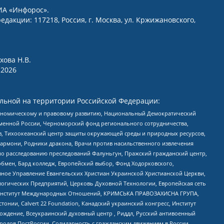
ИА «Инфорос».
едакции: 117218, Россия, г. Москва, ул. Кржижановского,
хова Н.В.
2026
льной на территории Российской Федерации:
кономическому и правовому развитию, Национальный Демократический
менной России, Черноморский фонд регионального сотрудничества,
, Тихоокеанский центр защиты окружающей среды и природных ресурсов,
 Хармони, Родники дракона, Врачи против насильственного извлечения
по расследованию преследований Фалуньгун, Пражский гражданский центр,
бмен, Бард колледж, Европейский выбор, Фонд Ходорковского,
ное Управление Евангельских Христиан Украинской Христианской Церкви,
огических Предприятий, Церковь Духовной Технологии, Европейская сеть
ий Институт Международных Отношений, КРИМСЬКА ПРАВОЗАХИСНА ГРУПА,
стонии, Calvert 22 Foundation, Канадский украинский конгресс, Институт
ждение, Всеукраинский духовный центр , Риддл, Русский антивоенный
ародов ПостРоссии, Солидарность с гражданским движением в России –