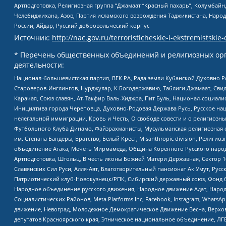
Артподготовка, Религиозная группа “Джамаат “Красный пахарь”, Колумбайн
Челебиджихана, Азов, Партия исламского возрождения Таджикистана, Народ
России, Айдар, Русский добровольческий корпус
Источник:
http://nac.gov.ru/terroristicheskie-i-ekstremistskie-
* Перечень общественных объединений и религиозных орг
деятельности:
Национал-большевистская партия, ВЕК РА, Рада земли Кубанской Духовно
Староверов-Инглингов, Нурджулар, К Богодержавию, Таблиги Джамаат, Сви
Карачая, Союз славян, Ат-Такфир Валь-Хиджра, Пит Буль, Национал-социал
Инициатива города Череповца, Духовно-Родовая Держава Русь, Русское н
нелегальной иммиграции, Кровь и Честь, О свободе совести и о религиоз
Футбольного Клуба Динамо, Файзрахманисты, Мусульманская религиозная о
им. Степана Бандеры, Братство, Белый Крест, Misanthropic division, Рели
объединение Атака, Мечеть Мирмамеда, Община Коренного Русского народа
Артподготовка, Штольц, В честь иконы Божией Матери Державная, Сектор 1
Славянских Сил Руси, Алля-Аят, Благотворительный пансионат Ак Умут, Русск
Патриотический клуб-Новокузнецк/РПК, Сибирский державный союз, Фонд б
Народное объединение русского движения, Народное движение Адат, Народ
Социалистических Районов, Meta Platforms Inc, Facebook, Instagram, Wha
движение, Невоград, Молодежное Демократическое Движение Весна, Верхов
депутатов Красноярского края, Этническое национальное объединение, ЛГ