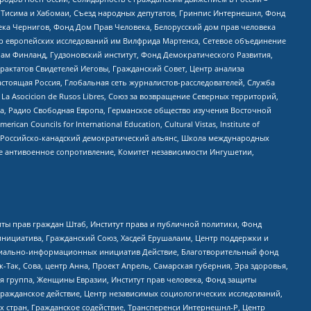
в Тисима и Хабомаи, Съезд народных депутатов, Гринпис Интернешнл, Фонд
ека Чернигов, Фонд Дом Прав Человека, Белорусский дом прав человека
нтр европейских исследований им Вилфрида Мартенса, Сетевое объединение
Чам Финланд, Гудзоновский институт, Фонд Демократического Развития,
актатов Свидетелей Иеговы, Гражданский Совет, Центр анализа
астоящая Россия, Глобальная сеть журналистов-расследователей, Служба
a Asocicion de Rusos Libres, Союз за возвращение Северных территорий,
еста, Радио Свободная Европа, Германское общество изучения Восточной
ouncils for International Education, Cultural Vistas, Institute of
, Российско-канадский демократический альянс, Школа международных
е антивоенное сопротивление, Комитет независимости Ингушетии,
ты прав граждан Штаб, Институт права и публичной политики, Фонд
инициатива, Гражданский Союз, Хасдей Ерушалаим, Центр поддержки и
социально-информационных инициатив Действие, Благотворительный фонд
Так, Сова, центр Анна, Проект Апрель, Самарская губерния, Эра здоровья,
я группа, Женщины Евразии, Институт прав человека, Фонд защиты
Гражданское действие, Центр независимых социологических исследований,
стран, Гражданское содействие, Трансперенси Интернешнл-Р, Центр