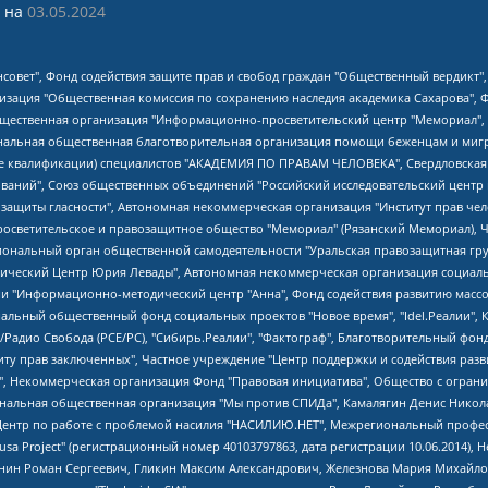
 на
03.05.2024
мная некоммерческая организация "Центр по работе с проблемой насилия "НАСИЛИЮ.НЕТ", Межрегиональный профессиональный союз работников здравоохранения "Альянс врачей", Юридическое лицо, зарегистрированное в Латвийской Республике, SIA "Medusa Project" (регистрационный номер 40103797863, дата регистрации 10.06.2014), Некоммерческая организация "Фонд по борьбе с коррупцией", Автономная некоммерческая организация "Институт права и публичной политики", Баданин Роман Сергеевич, Гликин Максим Александрович, Железнова Мария Михайловна, Лукьянова Юлия Сергеевна, Маетная Елизавета Витальевна, Маняхин Петр Борисович, Чуракова Ольга Владимировна, Ярош Юлия Петровна, Юридическое лицо "The Insider SIA", зарегистрированное в Риге, Латвийская Республика (дата регистрации 26.06.2015), являющееся администратором доменного имени интернет-издания "The Insider SIA", https://theins.ru, Постернак Алексей Евгеньевич, Рубин Михаил Аркадьевич, Анин Роман Александрович, Юридическое лицо Istories fonds, зарегистрированное в Латвийской Республике (регистрационный номер 50008295751, дата регистрации 24.02.2020), Великовский Дмитрий Александрович, Долинина Ирина Николаевна, Мароховская Алеся Алексеевна, Шлейнов Роман Юрьевич, Шмагун Олеся Валентиновна, Общество с ограниченной ответственностью "Альтаир 2021", Общество с ограниченной ответственностью "Вега 2021", Общество с ограниченной ответственностью "Главный редактор 2021", Общество с ограниченной ответственностью "Ромашки монолит", Важенков Артем Валерьевич, Ивановская областная общественная организация "Центр гендерных исследований", Гурман Юрий Альбертович, Медиапроект "ОВД-Инфо", Егоров Владимир Владимирович, Жилинский Владимир Александрович, Общество с ограниченной ответственностью "ЗП", Иванова София Юрьевна, Карезина Инна Павловна, Кильтау Екатерина Викторовна, Петров Алексей Викторович, Пискунов Сергей Евгеньевич, Смирнов Сергей Сергеевич, Тихонов Михаил Сергеевич, Общество с ограниченной ответственностью "ЖУРНАЛИСТ-ИНОСТРАННЫЙ АГЕНТ", Арапова Галина Юрьевна, Вольтская Татьяна Анатольевна, Американская компания "Mason G.E.S. Anonymous Foundation" (США), являющаяся владельцем интернет-издания https://mnews.world/, Компания "Stichting Bellingcat", зарегистрированная в Нидерландах (дата регистрации 11.07.2018), Захаров Андрей Вячеславович, Клепиковская Екатерина Дмитриевна, Общество с ограниченной ответственностью "МЕМО", Перл Роман Александрович, Симонов Евгений Алексеевич, Соловьева Елена Анатольевна, Сотников Даниил Владимирович, Сурначева Елизавета Дмитриевна, Автономная некоммерческая организация по защите прав человека и информированию населения "Якутия – Наше Мнение", Общество с ограниченной ответственностью "Москоу диджитал медиа", с 26.01.2023 Общество с ограниченной ответственностью "Чайка Белые сады", Ветошкина Валерия Валерьевна, Заговора Максим Александрович, Межрегиональное общественное движение "Российская ЛГБТ - сеть", Оленичев Максим Владимирович, Павлов Иван Юрьевич, Скворцова Елена Сергеевна, Общество с ограниченной ответственностью "Как бы инагент", Кочетков Игорь Викторович, Общество с ограниченной ответственностью "Честные выборы", Еланчик Олег Александрович, Общество с ограниченной ответственностью "Нобелевский призыв", Гималова Регина Эмилевна, Григорьев Андрей Валерьевич, Григорьева Алина Александровна, Ассоциация по содействию защите прав призывников, альтернативнослужащих и военнослужащих "Правозащитная группа "Гражданин.Армия.Право", Хисамова Регина Фаритовна, Автономная некоммерческая организация по реализации социально-правовых программ "Лилит", Дальн