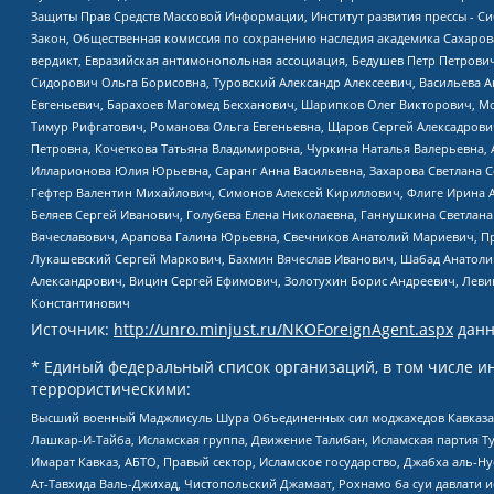
Защиты Прав Средств Массовой Информации, Институт развития прессы - Си
Закон, Общественная комиссия по сохранению наследия академика Сахаров
вердикт, Евразийская антимонопольная ассоциация, Бедушев Петр Петрови
Сидорович Ольга Борисовна, Туровский Александр Алексеевич, Васильева А
Евгеньевич, Барахоев Магомед Бекханович, Шарипков Олег Викторович, М
Тимур Рифгатович, Романова Ольга Евгеньевна, Щаров Сергей Алексадрови
Петровна, Кочеткова Татьяна Владимировна, Чуркина Наталья Валерьевна, 
Илларионова Юлия Юрьевна, Саранг Анна Васильевна, Захарова Светлана 
Гефтер Валентин Михайлович, Симонов Алексей Кириллович, Флиге Ирина 
Беляев Сергей Иванович, Голубева Елена Николаевна, Ганнушкина Светлана
Вячеславович, Арапова Галина Юрьевна, Свечников Анатолий Мариевич, П
Лукашевский Сергей Маркович, Бахмин Вячеслав Иванович, Шабад Анатоли
Александрович, Вицин Сергей Ефимович, Золотухин Борис Андреевич, Леви
Константинович
Источник:
http://unro.minjust.ru/NKOForeignAgent.aspx
данн
* Единый федеральный список организаций, в том числе и
террористическими:
Высший военный Маджлисуль Шура Объединенных сил моджахедов Кавказа, Ко
Лашкар-И-Тайба, Исламская группа, Движение Талибан, Исламская партия Т
Имарат Кавказ, АБТО, Правый сектор, Исламское государство, Джабха аль-
Ат-Тавхида Валь-Джихад, Чистопольский Джамаат, Рохнамо ба суи давлати и