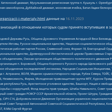
, Хатлонский джамаат, Мусульманская религиозная группа п. Кушкуль г. Оренбу
ная самооборона, Дуббайский джамаат, московская ячейка, Батал-Хаджи Белхор
organizacii-i-materialy.html
данные на
16.11.2023
анизаций в отношении которых судом принято вступившее в з
 Родовой Державы Русь, Община Духовного Управления Асгардской Веси Беловод
детели Иеговы, Русское национальное единство, Национал-социалистическое об
истическая рабочая партия России, Славянский союз, Формат-18, Благородный Ор
ациональное единство, Древнерусской Инглистической церкви Православных Ста
ных объединениях, Омская организация общественного политического движения Р
рганизация п. Боровский, Община Коренного Русского народа Щелковского район
гиозное объединение последователей инглиизма, Народная Социальная Инициатива,
 г. Астрахани, ВОЛЯ, Меджлис крымскотатарского народа, Рубеж Севера, ТОЙС, 
6, Независимость, Фирма, Молодежная правозащитная группа МПГ, Курсом Правд
ая республика Русь, Арестантское уголовное единство, Башкорт, Нация и свобода,
орьбы с коррупцией, Фонд защиты прав граждан, Штабы Навального, Совет гражд
ный совет граждан РСФСР СССР Архангельской области, Проект Штурм, Граждане 
tsApp, СИЧ-С14, Добровольческое Движение Организации украинских националисто
ный Совет Татарской Автономной Советской Социалистической Республики, Кон
БТ, Я.МЫ Сергей Фургал