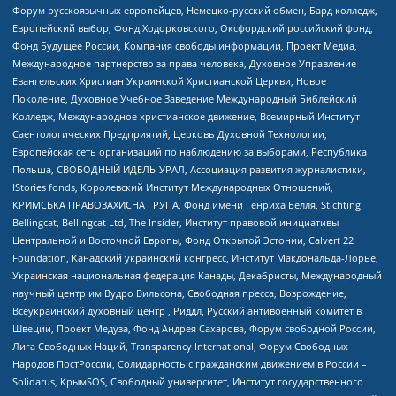
Форум русскоязычных европейцев, Немецко-русский обмен, Бард колледж,
Европейский выбор, Фонд Ходорковского, Оксфордский российский фонд,
Фонд Будущее России, Компания свободы информации, Проект Медиа,
Международное партнерство за права человека, Духовное Управление
Евангельских Христиан Украинской Христианской Церкви, Новое
Поколение, Духовное Учебное Заведение Международный Библейский
Колледж, Международное христианское движение, Всемирный Институт
Саентологических Предприятий, Церковь Духовной Технологии,
Европейская сеть организаций по наблюдению за выборами, Республика
Польша, СВОБОДНЫЙ ИДЕЛЬ-УРАЛ, Ассоциация развития журналистики,
IStories fonds, Королевский Институт Международных Отношений,
КРИМСЬКА ПРАВОЗАХИСНА ГРУПА, Фонд имени Генриха Бёлля, Stichting
Bellingcat, Bellingcat Ltd, The Insider, Институт правовой инициативы
Центральной и Восточной Европы, Фонд Открытой Эстонии, Calvert 22
Foundation, Канадский украинский конгресс, Институт Макдональда-Лорье,
Украинская национальная федерация Канады, Декабристы, Международный
научный центр им Вудро Вильсона, Свободная пресса, Возрождение,
Всеукраинский духовный центр , Риддл, Русский антивоенный комитет в
Швеции, Проект Медуза, Фонд Андрея Сахарова, Форум свободной России,
Лига Свободных Наций, Transparеncy International, Форум Свободных
Народов ПостРоссии, Солидарность с гражданским движением в России –
Solidarus, КрымSOS, Свободный университет, Институт государственного