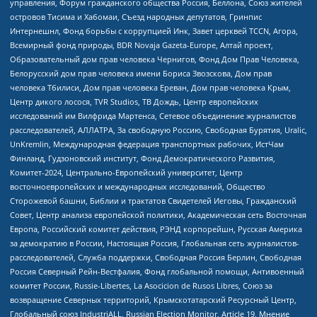
управления, Форум гражданского общества Россия, Беллона, Союз жителей
островов Тисима и Хабомаи, Съезд народных депутатов, Гринпис
Интернешнл, Фонд борьбы с коррупцией Инк, Завет церквей TCCN, Агора,
Всемирный фонд природы, BDR Novaja Gazeta-Europe, Алтай проект,
Образовательный дом прав человека Чернигов, Фонд Дом Прав Человека,
Белорусский дом прав человека имени Бориса Звозскова, Дом прав
человека Тбилиси, Дом прав человека Ереван, Дом прав человека Крым,
Центр дикого лосося, TVR Studios, ТВ Дождь, Центр европейских
исследований им Вилфрида Мартенса, Сетевое объединение журналистов
расследователей, АЛЛАТРА, За свободную Россию, Свободная Бурятия, Uralic,
UnKremlin, Международная федерация транспортных рабочих, ИстЧам
Финланд, Гудзоновский институт, Фонд Демократического Развития,
Комитет-2024, Центрально-Европейский университет, Центр
восточноевропейских и международных исследований, Общество
Сторожевой башни, Библии и трактатов Свидетелей Иеговы, Гражданский
Совет, Центр анализа европейской политики, Академическая сеть Восточная
Европа, Российский комитет действия, РЭНД корпорейшн, Русская Америка
за демократию в России, Настоящая Россия, Глобальная сеть журналистов-
расследователей, Служба поддержки, Свободная Россия Берлин, Свободная
Россия Северный Рейн-Вестфалия, Фонд глобальной помощи, Антивоенный
комитет России, Russie-Libertes, La Asocicion de Rusos Libres, Союз за
возвращение Северных территорий, Крымскотатарский Ресурсный Центр,
Глобальный союз IndustriALL, Russian Election Monitor, Article 19, Мнение