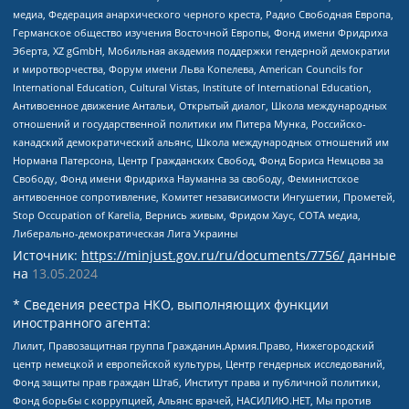
медиа, Федерация анархического черного креста, Радио Свободная Европа,
Германское общество изучения Восточной Европы, Фонд имени Фридриха
Эберта, XZ gGmbH, Мобильная академия поддержки гендерной демократии
и миротворчества, Форум имени Льва Копелева, American Councils for
International Education, Cultural Vistas, Institute of International Education,
Антивоенное движение Антальи, Открытый диалог, Школа международных
отношений и государственной политики им Питера Мунка, Российско-
канадский демократический альянс, Школа международных отношений им
Нормана Патерсона, Центр Гражданских Свобод, Фонд Бориса Немцова за
Свободу, Фонд имени Фридриха Науманна за свободу, Феминистское
антивоенное сопротивление, Комитет независимости Ингушетии, Прометей,
Stop Occupation of Karelia, Вернись живым, Фридом Хаус, СОТА медиа,
Либерально-демократическая Лига Украины
Источник:
https://minjust.gov.ru/ru/documents/7756/
данные
на
13.05.2024
* Сведения реестра НКО, выполняющих функции
иностранного агента:
Лилит, Правозащитная группа Гражданин.Армия.Право, Нижегородский
центр немецкой и европейской культуры, Центр гендерных исследований,
Фонд защиты прав граждан Штаб, Институт права и публичной политики,
Фонд борьбы с коррупцией, Альянс врачей, НАСИЛИЮ.НЕТ, Мы против