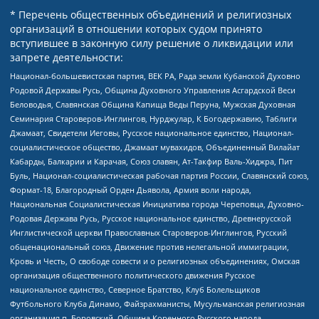
* Перечень общественных объединений и религиозных
организаций в отношении которых судом принято
вступившее в законную силу решение о ликвидации или
запрете деятельности:
Национал-большевистская партия, ВЕК РА, Рада земли Кубанской Духовно
Родовой Державы Русь, Община Духовного Управления Асгардской Веси
Беловодья, Славянская Община Капища Веды Перуна, Мужская Духовная
Семинария Староверов-Инглингов, Нурджулар, К Богодержавию, Таблиги
Джамаат, Свидетели Иеговы, Русское национальное единство, Национал-
социалистическое общество, Джамаат мувахидов, Объединенный Вилайат
Кабарды, Балкарии и Карачая, Союз славян, Ат-Такфир Валь-Хиджра, Пит
Буль, Национал-социалистическая рабочая партия России, Славянский союз,
Формат-18, Благородный Орден Дьявола, Армия воли народа,
Национальная Социалистическая Инициатива города Череповца, Духовно-
Родовая Держава Русь, Русское национальное единство, Древнерусской
Инглистической церкви Православных Староверов-Инглингов, Русский
общенациональный союз, Движение против нелегальной иммиграции,
Кровь и Честь, О свободе совести и о религиозных объединениях, Омская
организация общественного политического движения Русское
национальное единство, Северное Братство, Клуб Болельщиков
Футбольного Клуба Динамо, Файзрахманисты, Мусульманская религиозная
организация п. Боровский, Община Коренного Русского народа