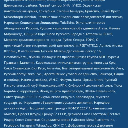
Щелковского района, Правый сектор, УНА - УНСО, Украинская
повстанческая армия, Тризуб им. Степана Бандеры, Братство, Белый Крест,
Misanthropic division, Религиозное объединение последователей инглиизма,
Народная Социальная Инициатива, TulaSkins, Этнополитическое
объединение Русские, Русское национальное объединение Атака, Мечеть
Мирмамеда, Община Коренного Русского народа г. Астрахани, ВОЛЯ,
Меджлис крымскотатарского народа, Рубеж Севера, ТОЙС, О
противодействии экстремистской деятельности, РЕВТАТПОД, Артподготовка,
Штольц, В честь иконы Божией Матери Державная, Сектор 16,
Независимость, Фирма, Молодежная правозащитная группа МПГ, Курсом
Правды и Единения, Каракольская инициативная группа, Автоград Крю,
Союз Славянских Сил Руси, Алля-Аят, Благотворительный пансионат Ак Умут,
Русская республика Русь, Арестантское уголовное единство, Башкорт, Нация
и свобода, Нация и свобода, W.H.С., Фалунь Дафа, Иртыш Ultras, Русский
Патриотический клуб-Новокузнецк/РПК, Сибирский державный союз, Фонд
борьбы с коррупцией, Фонд защиты прав граждан, Штабы Навального,
Совет граждан СССР Прикубанского округа г. Краснодара, Мужское
государство, Народное объединение русского движения, Народное
движение Адат, Народный совет граждан РСФСР СССР Архангельской
области, Проект Штурм, Граждане СССР, Держава Союз Советских Светлых
Родов, Совет Советских Социалистических Районов, Meta Platforms Inc,
Facebook, Instagram, WhatsApp, СИЧ-С14, Добровольческое Движение