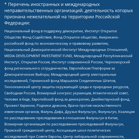
* Перечень иностранных и международных
неправительственных организаций, деятельность которых
признана нежелательной на территории Российской
Федерации:
Национальный фонд в поддержку демократии, Институт Открытое
Общество Фонд Содействия, Фонд Открытое общество, Американо-
российский фонд по экономическому и правовому развитию,
Национальный Демократический Институт Международных Отношений,
MEDIA DEVELOPMENT INVESTMENT FUND, Международный Республиканский
Институт, Открытая Россия, Институт современной России, Черноморский
фонд регионального сотрудничества, Европейская Платформа за
Демократические Выборы, Международный центр электоральных
исследований, Германский фонд Маршалла Соединенных Штатов,
Тихоокеанский центр защиты окружающей среды и природных ресурсов,
Свободная Россия, Всемирный конгресс украинцев, Атлантический совет,
Человек в беде, Европейский фонд за демократию, Джеймстаунский фонд,
Прожект Хармони, Родники дракона, Врачи против насильственного
извлечения органов, Фалунь Дафа, Друзья Фалуньгун, Фалуньгун, Коалиция
по расследованию преследования в отношении Фалуньгун в Китае,
Всемирная организация по расследованию преследований Фалуньгун,
Пражский гражданский центр, Ассоциация школ политических
исследований при Совете Европы, Центр либеральной современности,