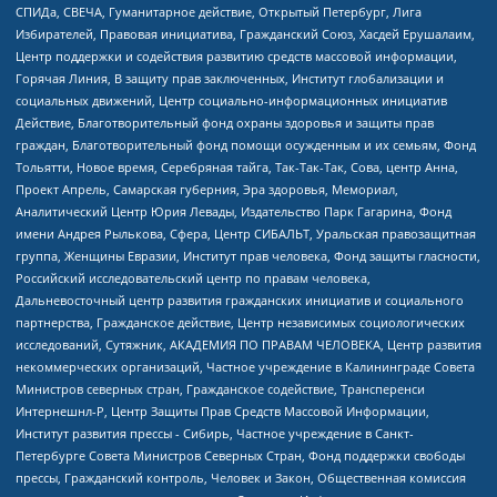
СПИДа, СВЕЧА, Гуманитарное действие, Открытый Петербург, Лига
Избирателей, Правовая инициатива, Гражданский Союз, Хасдей Ерушалаим,
Центр поддержки и содействия развитию средств массовой информации,
Горячая Линия, В защиту прав заключенных, Институт глобализации и
социальных движений, Центр социально-информационных инициатив
Действие, Благотворительный фонд охраны здоровья и защиты прав
граждан, Благотворительный фонд помощи осужденным и их семьям, Фонд
Тольятти, Новое время, Серебряная тайга, Так-Так-Так, Сова, центр Анна,
Проект Апрель, Самарская губерния, Эра здоровья, Мемориал,
Аналитический Центр Юрия Левады, Издательство Парк Гагарина, Фонд
имени Андрея Рылькова, Сфера, Центр СИБАЛЬТ, Уральская правозащитная
группа, Женщины Евразии, Институт прав человека, Фонд защиты гласности,
Российский исследовательский центр по правам человека,
Дальневосточный центр развития гражданских инициатив и социального
партнерства, Гражданское действие, Центр независимых социологических
исследований, Сутяжник, АКАДЕМИЯ ПО ПРАВАМ ЧЕЛОВЕКА, Центр развития
некоммерческих организаций, Частное учреждение в Калининграде Совета
Министров северных стран, Гражданское содействие, Трансперенси
Интернешнл-Р, Центр Защиты Прав Средств Массовой Информации,
Институт развития прессы - Сибирь, Частное учреждение в Санкт-
Петербурге Совета Министров Северных Стран, Фонд поддержки свободы
прессы, Гражданский контроль, Человек и Закон, Общественная комиссия