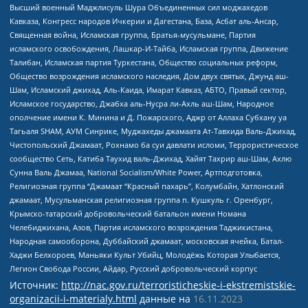
Высший военный Маджлисуль Шура Объединенных сил моджахедов
Кавказа, Конгресс народов Ичкерии и Дагестана, База, Асбат аль-Ансар,
Священная война, Исламская группа, Братья-мусульмане, Партия
исламского освобождения, Лашкар-И-Тайба, Исламская группа, Движение
Талибан, Исламская партия Туркестана, Общество социальных реформ,
Общество возрождения исламского наследия, Дом двух святых, Джунд аш-
Шам, Исламский джихад, Аль-Каида, Имарат Кавказ, АБТО, Правый сектор,
Исламское государство, Джабха аль-Нусра ли-Ахль аш-Шам, Народное
ополчение имени К. Минина и Д. Пожарского, Аджр от Аллаха Субхану уа
Тагьаля SHAM, АУМ Синрике, Муджахеды джамаата Ат-Тавхида Валь-Джихад,
Чистопольский Джамаат, Рохнамо ба суи давлати исломи, Террористическое
сообщество Сеть, Катиба Таухид валь-Джихад, Хайят Тахрир аш-Шам, Ахлю
Сунна Валь Джамаа, National Socialism/White Power, Артподготовка,
Религиозная группа “Джамаат “Красный пахарь”, Колумбайн, Хатлонский
джамаат, Мусульманская религиозная группа п. Кушкуль г. Оренбург,
Крымско-татарский добровольческий батальон имени Номана
Челебиджихана, Азов, Партия исламского возрождения Таджикистана,
Народная самооборона, Дуббайский джамаат, московская ячейка, Батал-
Хаджи Белхороев, Маньяки Культ Убийц, Молодёжь Которая Улыбается,
Легион Свобода России, Айдар, Русский добровольческий корпус
Источник:
http://nac.gov.ru/terroristicheskie-i-ekstremistskie-
organizacii-i-materialy.html
данные на
16.11.2023