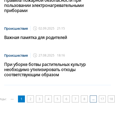
Правила пожарной безопасности при
пользовании электронагревательными
приборами
Происшествия
02.09.2025
21:15
Важная памятка для родителей
Происшествия
27.08.2025
18:16
При уборке ботвы растительных культур
необходимо утилизировать отходы
соответствующим образом
ицы:
—
1
2
3
4
5
6
7
8
...
17
18