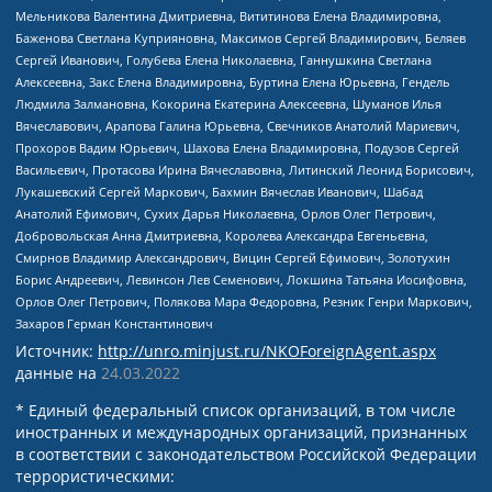
Мельникова Валентина Дмитриевна, Вититинова Елена Владимировна,
Баженова Светлана Куприяновна, Максимов Сергей Владимирович, Беляев
Сергей Иванович, Голубева Елена Николаевна, Ганнушкина Светлана
Алексеевна, Закс Елена Владимировна, Буртина Елена Юрьевна, Гендель
Людмила Залмановна, Кокорина Екатерина Алексеевна, Шуманов Илья
Вячеславович, Арапова Галина Юрьевна, Свечников Анатолий Мариевич,
Прохоров Вадим Юрьевич, Шахова Елена Владимировна, Подузов Сергей
Васильевич, Протасова Ирина Вячеславовна, Литинский Леонид Борисович,
Лукашевский Сергей Маркович, Бахмин Вячеслав Иванович, Шабад
Анатолий Ефимович, Сухих Дарья Николаевна, Орлов Олег Петрович,
Добровольская Анна Дмитриевна, Королева Александра Евгеньевна,
Смирнов Владимир Александрович, Вицин Сергей Ефимович, Золотухин
Борис Андреевич, Левинсон Лев Семенович, Локшина Татьяна Иосифовна,
Орлов Олег Петрович, Полякова Мара Федоровна, Резник Генри Маркович,
Захаров Герман Константинович
Источник:
http://unro.minjust.ru/NKOForeignAgent.aspx
данные на
24.03.2022
* Единый федеральный список организаций, в том числе
иностранных и международных организаций, признанных
в соответствии с законодательством Российской Федерации
террористическими: