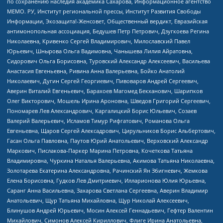
по сохранению наследия академика Сахарова, Информационное агентство
МЕМО. РУ, Институт региональной прессы, Институт Развития Свободы
Информации, Экозащита!-Женсовет, Общественный вердикт, Евразийская
антимонопольная ассоциация, Бедушев Петр Петрович, Дзугкоева Регина
Николаевна, Кривенко Сергей Владимирович, Милославский Павел
Юрьевич, Шнырова Ольга Вадимовна, Чанышева Лилия Айратовна,
Сидорович Ольга Борисовна, Туровский Александр Алексеевич, Васильева
Анастасия Евгеньевна, Ривина Анна Валерьевна, Бойко Анатолий
Николаевич, Дугин Сергей Георгиевич, Пивоваров Андрей Сергеевич,
Аверин Виталий Евгеньевич, Барахоев Магомед Бекханович, Шарипков
Олег Викторович, Мошель Ирина Ароновна, Шведов Григорий Сергеевич,
Пономарев Лев Александрович, Каргалицкий Борис Юльевич, Созаев
Валерий Валерьевич, Исламов Тимур Рифгатович, Романова Ольга
Евгеньевна, Щаров Сергей Алексадрович, Цирульников Борис Альбертович,
Гасан Ольга Павловна, Паутов Юрий Анатольевич, Верховский Александр
Маркович, Пислакова-Паркер Марина Петровна, Кочеткова Татьяна
Владимировна, Чуркина Наталья Валерьевна, Акимова Татьяна Николаевна,
Золотарева Екатерина Александровна, Рачинский Ян Збигневич, Жемкова
Елена Борисовна, Гудков Лев Дмитриевич, Илларионова Юлия Юрьевна,
Саранг Анна Васильевна, Захарова Светлана Сергеевна, Аверин Владимир
Анатольевич, Щур Татьяна Михайловна, Щур Николай Алексеевич,
Блинушов Андрей Юрьевич, Мосин Алексей Геннадьевич, Гефтер Валентин
Михайлович, Симонов Алексей Кириллович, Флиге Ирина Анатольевна,