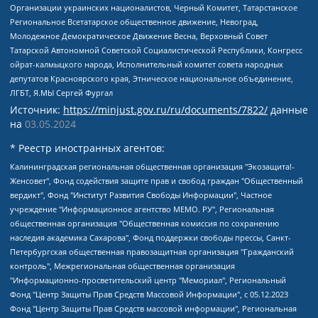
Организации украинских националистов, Черный Комитет, Татарстанское
Региональное Всетатарское общественное движение, Невоград,
Молодежное Демократическое Движение Весна, Верховный Совет
Татарской Автономной Советской Социалистической Республики, Конгресс
ойрат-калмыцкого народа, Исполнительный комитет совета народных
депутатов Красноярского края, Этническое национальное объединение,
ЛГБТ, Я.МЫ Сергей Фургал
Источник:
https://minjust.gov.ru/ru/documents/7822/
данные
на
03.05.2024
* Реестр иностранных агентов:
Калининградская региональная общественная организация "Экозащита!-Женсовет", Фонд содействия защите прав и свобод граждан "Общественный вердикт", Фонд "Институт Развития Свободы Информации", Частное учреждение "Информационное агентство МЕМО. РУ", Региональная общественная организация "Общественная комиссия по сохранению наследия академика Сахарова", Фонд поддержки свободы прессы, Санкт-Петербургская общественная правозащитная организация "Гражданский контроль", Межрегиональная общественная организация "Информационно-просветительский центр "Мемориал", Региональный Фонд "Центр Защиты Прав Средств Массовой Информации", с 05.12.2023 Фонд "Центр Защиты Прав Средств массовой информации", Региональная общественная благотворительная организация помощи беженцам и мигрантам "Гражданское содействие", Негосударственное образовательное учреждение дополнительного профессионального образования (повышение квалификации) специалистов "АКАДЕМИЯ ПО ПРАВАМ ЧЕЛОВЕКА", Свердловская региональная общественная организация "Сутяжник", Автономная некоммерческая организация "Центр независимых социологических исследований", Союз общественных объединений "Российский исследовательский центр по правам человека", Региональное общественное учреждение научно-информационный центр "МЕМОРИАЛ", Некоммерческая организация "Фонд защиты гласности", Автономная некоммерческая организация "Институт прав человека", Городская общественная организация "Екатеринбургское общество "МЕМОРИАЛ", Городская общественная организация "Рязанское историко-просветительское и правозащитное общество "Мемориал" (Рязанский Мемориал), Челябинский региональный орган общественной самодеятельности – женское общественное объединение "Женщины Евразии", Челябинский региональный орган общественной самодеятельности "Уральская правозащитная группа", Фонд содействия защите здоровья и социальной справедливости имени Андрея Рылькова, Автономная Некоммерческая Организация "Аналитический Центр Юрия Левады", Автономная некоммерческая организация социальной поддержки населения "Проект Апрель", Региональная общественная организация помощи женщинам и детям, находящимся в кризисной ситуации "Информационно-методический центр "Анна", Фонд содействия развитию массовых коммуникаций и правовому просвещению "Так-так-Так", Фонд содействия устойчивому развитию "Серебряная тайга", Свердловский региональный общественный фонд социальных проектов "Новое время", "Idel.Реалии", Кавказ.Реалии, Крым.Реалии, Телеканал Настоящее Время, Татаро-башкирская служба Радио Свобода (Azatliq Radiosi), Радио Свободная Европа/Радио Свобода (PCE/PC), "Сибирь.Реалии", "Фактограф", Благотворительный фонд помощи осужденным и их семьям, Автономная некоммерческая организация "Институт глобализации и социальных движений", Фонд "В защиту прав заключенных", Частное учреждение "Центр поддержки и содействия развитию средств массовой информации", Пензенский региональный общественный благотворительный фонд "Гражданский союз", "Север.Реалии", Некоммерческая организация Фонд "Правовая инициатива", Общество с ограниченной ответственностью "Радио Свободная Европа/Радио Свобода", Чешское информационное агентство "MEDIUM-ORIENT", Красноярская региональная общественная организация "Мы против СПИДа", Камалягин Денис Николаевич, Маркелов Сергей Евгеньевич, Пономарев Лев Александрович, Савицкая Людмила Алексеевна, Автономная некоммерческая организация "Центр по работе с проблемой насилия "НАСИЛИЮ.НЕТ", Межрегиональный профессиональный союз работников здравоохранения "Альянс врачей", Юридическое лицо, зарегистрированное в Латвийской Республике, SIA "Medusa Project" (регистрационный номер 40103797863, дата регистрации 10.06.2014), Некоммерческая организация "Фонд по борьбе с коррупцией", Автономная некоммерческая организация "Институт права и публичной политики", Баданин Роман Сергеевич, Гликин Максим Александрович, Железнова Мария Михайловна, Лукьянова Юлия Сергеевна, Маетная Елизавета Витальевна, Маняхин Петр Борисович, Чуракова Ольга Владимировна, Ярош Юлия Петровна, Юридическое лицо "The Insider SIA", зарегистрированное в Риге, Латвийская Республика (дата регистрации 26.06.2015), являющееся администратором доменного имени интернет-издания "The Insider SIA", https://theins.ru, Постернак Алексей Евгеньевич, Рубин Михаил Аркадьевич, Анин Роман Александрович, Юридическое лицо Istories fonds, зарегистрированное в Латвийской Республике (регистрационный номер 50008295751, дата регистрации 24.02.2020), Великовский Дмитрий Александрович, Долинина Ирина Николаевна, Мароховская Алеся Алексеевна, Шлейнов Роман Юрьевич, Шмагун Олеся Валентиновна, Общество с ограниченной ответственностью "Альтаир 2021", Общество с ограниченной ответственностью "Вега 2021", Общество с ограниченной ответственностью "Главный редактор 2021", Общество с ограниченной ответственностью "Ромашки монолит", Важенков Артем Валерьевич, Ивановская областная общественная организация "Центр гендерных исследований", Гурман Юрий Альбертович, Медиапроект "ОВД-Инфо", Егоров Владимир Владимирович, Жилинский Владимир Александрович, Общество с ограниченной ответственностью "ЗП", Иванова София Юрьевна, Карезина Инна Павловна, Кильтау Екатерина Викторовна, Петров Алексей Викторович, Пискунов Сергей Евгеньевич, Смирнов Сергей Сергеевич, Тихонов Михаил Сергеевич, Общество с ограниченной ответственностью "ЖУРНАЛИСТ-ИНОСТРАННЫЙ АГЕНТ", Арапова Галина Юрьевна, Вольтская Татьяна Анатольевна, Американская компания "Mason G.E.S. Anonymous Foundation" (США), являющаяся владельцем интернет-издания https://mnews.world/, Компания "Stichting Bellingcat", зарегистрированная в Нидерландах (дата регистрации 11.07.2018), Захаров Андрей Вячеславович, Клепиковская Екатерина Дмитриевна, Общество с ограниченной ответственностью "МЕМО", Перл Роман Александрович, Симонов Евгений Алексеевич, Соловьева Елена Анатольевна, Сотников Даниил Владимирович, Сурначева Елизавета Дмитриевна, Автономная некоммерческая организация по защите прав человека и информированию населения "Якутия – Наше Мнение", Общество с ограниченной ответственностью "Москоу диджитал медиа", с 26.01.2023 Общество с ограниченной ответственностью "Чайка Белые сады", Ветошкина Валерия Валерьевна, Заговора Максим Александрович, Межрегиональное общественное движение "Российская ЛГБТ - сеть", Оленичев Максим Владимирович, Павлов Иван Юрьевич, Скворцова Елена Сергеевна, Общество с ограниченной ответственностью "Как бы инагент", Кочетков Игорь Викторович, Общество с ограниченной ответственностью "Честные выборы", Еланчик Олег Александрович, Общество с ограниченной ответственностью "Нобелевский призыв", Гималова Регина Эмилевна, Григорьев Андрей Валерьевич, Григорьева Алина Александровна, Ассоциация по содействию защите прав призывников, альтернативнослужащих и военнослужащих "Правозащитная группа "Гражданин.Армия.Право", Хисамова Регина Фаритовна, Автономная некоммерческая организация по реализации социально-правовых программ "Лилит", Дальневосточное общественное движение "Маяк", Санкт-Петербургская ЛГБТ-инициативная группа "Выход", Инициативная группа ЛГБТ+ "Реверс", Алексеев Андрей Викторович, Бекбулатова Таисия Львовна, Беляев Иван Михайлович, Владыкина Елена Сергеевна, Гельман Марат Александрович, Никульшина Вероника Юрьевна, Толоконникова Надежда Андреевна, Шендерович Виктор Анатольевич, Общество с ограниченной ответственностью "Данное сообщение", Общество с ограниченной ответственностью Издательский дом "Новая глава", Айнбиндер Александра Александровна, Московский комьюнити-центр для ЛГБТ+инициатив, Благотворительный фонд развития филантропии, Deutsche Welle (Германия, Kurt-Schumacher-Strasse 3, 53113 Bonn), Борзунова Мария Михайловна, Воробьев Виктор Викторович, Голубева Анна Львовна, Константинова Алла Михайловна, Малкова Ирина Владимировна, Мурадов Мурад Абдулгалимович, Осетинская Елизавета Николаевна, Понасенков Евгений Николаевич, Ганапольский Матвей Юрьевич, Киселев Евгений Алексеевич, Борухович Ирина Григорьевна, Дремин Иван Тимофеевич, Дубровский Дмитрий Викторович, Красноярская региональная общественная организация поддержки и развития альтернативных образовательных технологий и межкультурных коммуникаций "ИНТЕРРА", Маяковская Екатерина Алексеевна, Фейгин Марк Захарович, Филимонов Андрей Викторович, Дзугкоева Регина Николаевна, Доброхотов Роман Александрович, Дудь Юрий Александрович, Елкин Сергей Владимирович, Кругликов Кирилл Игоревич, Сабунаева Мария Леонидовна, Семенов Алексей Владимирович, Шаинян Карен Багратович, Шульман Екатерина Михайловна, Асафьев Артур Валерьевич, Вахштайн Виктор Семенович, Венедиктов Алексей Алексеевич, Лушникова Екатерина Евгеньевна, Волков Леонид Михайлович, Невзоров Александр Глебович, Пархоменко Сергей Борисович, Сироткин Ярослав Николаевич, Кара-Мурза Владимир Владимирович, Баранова Наталья Владимировна, Гозман Леонид Яковлевич, Кагарлицкий Борис Юльевич, Климарев Михаил Валерьевич, Милов Владимир Станиславович, Автономная некоммерческая организация Краснодарский центр современного искусства "Типография", Моргенштерн Алишер Тагирович, Соболь Любовь Эдуардовна, Общество с ограниченной ответственностью "ЛИЗА НОРМ", Каспаров Гарри Кимович, Ходорковский Михаил Борисович, Общество с ограниченной ответственностью "Апрельские тезисы", Данилович Ирина Брониславовна, Кашин Олег Владимирович, Петров Николай Владимирович, Пивоваров Алексей Владимирович, Соколов Михаил Владимирович, Цветкова Юлия Владимировна, Чичваркин Евгений Александрович, Комитет против пыток/Команда против пыток, Общество с ограниченной ответственностью "Первый научный", Общество с ограниченной ответственностью "Вертолет и ко", Белоцерковская Вероника Борисовна, Кац Максим Евгеньевич, Лазарева Татьяна Юрьевна, Шаведдинов Руслан Табризович, Яшин Илья Валерьевич, Общество с ограниченной ответственностью "Иноагент ААВ", Алешковский Дмитрий Петрович, Альбац Евгения Марковна, Быков Дмитрий Львович, Галямина Юлия Евгеньевна, Лойко Сергей Леонидович, Мартынов Кирилл Константинович, Медведев Сергей Александрович, Крашенинников Федор Геннадиевич, Гордеева Катерина Вл