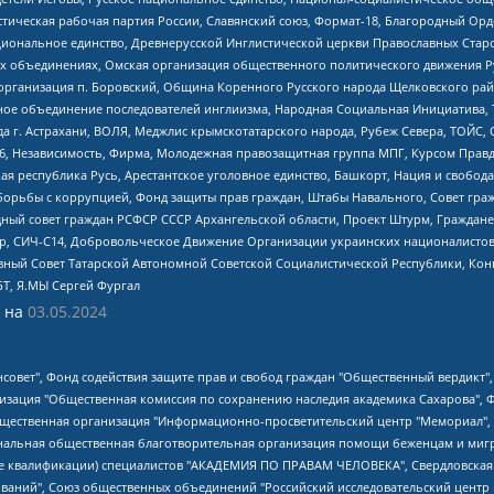
истическая рабочая партия России, Славянский союз, Формат-18, Благородный Ор
ациональное единство, Древнерусской Инглистической церкви Православных Ста
ных объединениях, Омская организация общественного политического движения Р
рганизация п. Боровский, Община Коренного Русского народа Щелковского район
гиозное объединение последователей инглиизма, Народная Социальная Инициатива,
 г. Астрахани, ВОЛЯ, Меджлис крымскотатарского народа, Рубеж Севера, ТОЙС, 
6, Независимость, Фирма, Молодежная правозащитная группа МПГ, Курсом Правд
ая республика Русь, Арестантское уголовное единство, Башкорт, Нация и свобода,
орьбы с коррупцией, Фонд защиты прав граждан, Штабы Навального, Совет гражд
ный совет граждан РСФСР СССР Архангельской области, Проект Штурм, Граждане 
tsApp, СИЧ-С14, Добровольческое Движение Организации украинских националисто
ный Совет Татарской Автономной Советской Социалистической Республики, Кон
БТ, Я.МЫ Сергей Фургал
 на
03.05.2024
мная некоммерческая организация "Центр по работе с проблемой насилия "НАСИЛИЮ.НЕТ", Межрегиональный профессиональный союз работников здравоохранения "Альянс врачей", Юридическое лицо, зарегистрированное в Латвийской Республике, SIA "Medusa Project" (регистрационный номер 40103797863, дата регистрации 10.06.2014), Некоммерческая организация "Фонд по борьбе с коррупцией", Автономная некоммерческая организация "Институт права и публичной политики", Баданин Роман Сергеевич, Гликин Максим Александрович, Железнова Мария Михайловна, Лукьянова Юлия Сергеевна, Маетная Елизавета Витальевна, Маняхин Петр Борисович, Чуракова Ольга Владимировна, Ярош Юлия Петровна, Юридическое лицо "The Insider SIA", зарегистрированное в Риге, Латвийская Республика (дата регистрации 26.06.2015), являющееся администратором доменного имени интернет-издания "The Insider SIA", https://theins.ru, Постернак Алексей Евгеньевич, Рубин Михаил Аркадьевич, Анин Роман Александрович, Юридическое лицо Istories fonds, зарегистрированное в Латвийской Республике (регистрационный номер 50008295751, дата регистрации 24.02.2020), Великовский Дмитрий Александрович, Долинина Ирина Николаевна, Мароховская Алеся Алексеевна, Шлейнов Роман Юрьевич, Шмагун Олеся Валентиновна, Общество с ограниченной ответственностью "Альтаир 2021", Общество с ограниченной ответственностью "Вега 2021", Общество с ограниченной ответственностью "Главный редактор 2021", Общество с ограниченной ответственностью "Ромашки монолит", Важенков Артем Валерьевич, Ивановская областная общественная организация "Центр гендерных исследований", Гурман Юрий Альбертович, Медиапроект "ОВД-Инфо", Егоров Владимир Владимирович, Жилинский Владимир Александрович, Общество с ограниченной ответственностью "ЗП", Иванова София Юрьевна, Карезина Инна Павловна, Кильтау Екатерина Викторовна, Петров Алексей Викторович, Пискунов Сергей Евгеньевич, Смирнов Сергей Сергеевич, Тихонов Михаил Сергеевич, Общество с ограниченной ответственностью "ЖУРНАЛИСТ-ИНОСТРАННЫЙ АГЕНТ", Арапова Галина Юрьевна, Вольтская Татьяна Анатольевна, Американская компания "Mason G.E.S. Anonymous Foundation" (США), являющаяся владельцем интернет-издания https://mnews.world/, Компания "Stichting Bellingcat", зарегистрированная в Нидерландах (дата регистрации 11.07.2018), Захаров Андрей Вячеславович, Клепиковская Екатерина Дмитриевна, Общество с ограниченной ответственностью "МЕМО", Перл Роман Александрович, Симонов Евгений Алексеевич, Соловьева Елена Анатольевна, Сотников Даниил Владимирович, Сурначева Елизавета Дмитриевна, Автономная некоммерческая организация по защите прав человека и информированию населения "Якутия – Наше Мнение", Общество с ограниченной ответственностью "Москоу диджитал медиа", с 26.01.2023 Общество с ограниченной ответственностью "Чайка Белые сады", Ветошкина Валерия Валерьевна, Заговора Максим Александрович, Межрегиональное общественное движение "Российская ЛГБТ - сеть", Оленичев Максим Владимирович, Павлов Иван Юрьевич, Скворцова Елена Сергеевна, Общество с ограниченной ответственностью "Как бы инагент", Кочетков Игорь Викторович, Общество с ограниченной ответственностью "Честные выборы", Еланчик Олег Александрович, Общество с ограниченной ответственностью "Нобелевский призыв", Гималова Регина Эмилевна, Григорьев Андрей Валерьевич, Григорьева Алина Александровна, Ассоциация по содействию защите прав призывников, альтернативнослужащих и военнослужащих "Правозащитная группа "Гражданин.Армия.Право", Хисамова Регина Фаритовна, Автономная некоммерческая организация по реализации социально-правовых программ "Лилит", Дальн