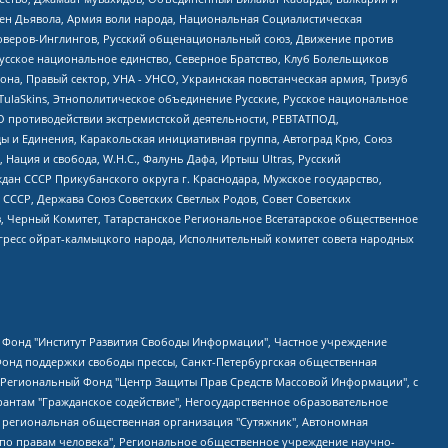
ден Дьявола, Армия воли народа, Национальная Социалистическая
роверов-Инглингов, Русский общенациональный союз, Движение против
усское национальное единство, Северное Братство, Клуб Болельщиков
а, Правый сектор, УНА - УНСО, Украинская повстанческая армия, Тризуб
 TulaSkins, Этнополитическое объединение Русские, Русское национальное
О противодействии экстремистской деятельности, РЕВТАТПОД,
ы и Единения, Каракольская инициативная группа, Автоград Крю, Союз
 Нация и свобода, W.H.С., Фалунь Дафа, Иртыш Ultras, Русский
ан СССР Прикубанского округа г. Краснодара, Мужское государство,
СССР, Держава Союз Советских Светлых Родов, Совет Советских
в, Черный Комитет, Татарстанское Региональное Всетатарское общественное
гресс ойрат-калмыцкого народа, Исполнительный комитет совета народных
евосточное общественное движение "Маяк", Санкт-Петербургская ЛГБТ-инициативная группа "Выход", Инициативная группа ЛГБТ+ "Реверс", Алексеев Андрей Викторович, Бекбулатова Таисия Львовна, Беляев Иван Михайлович, Владыкина Елена Сергеевна, Гельман Марат Александрович, Никульшина Вероника Юрьевна, Толоконникова Надежда Андреевна, Шендерович Виктор Анатольевич, Общество с ограниченной ответственностью "Данное сообщение", Общество с ограниченной ответственностью Издательский дом "Новая глава", Айнбиндер Александра Александровна, Московский комьюнити-центр для ЛГБТ+инициатив, Благотворительный фонд развития филантропии, Deutsche Welle (Германия, Kurt-Schumacher-Strasse 3, 53113 Bonn), Борзунова Мария Михайловна, Воробьев Виктор Викторович, Голубева Анна Львовна, Константинова Алла Михайловна, Малкова Ирина Владимировна, Мурадов Мурад Абдулгалимович, Осетинская Елизавета Николаевна, Понасенков Евгений Николаевич, Ганапольский Матвей Юрьевич, Киселев Евгений Алексеевич, Борухович Ирина Григорьевна, Дремин Иван Тимофеевич, Дубровский Дмитрий Викторович, Красноярская региональная общественная организация поддержки и развития альтернативных образовательных технологий и межкультурных коммуникаций "ИНТЕРРА", Маяковская Екатерина Алексеевна, Фейгин Марк Захарович, Филимонов Андрей Викторович, Дзугкоева Регина Николаевна, Доброхотов Роман Александрович, Дудь Юрий Александрович, Елкин Сергей Владимирович, Кругликов Кирилл Игоревич, Сабунаева Мария Леонидовна, Семенов Алексей Владимирович, Шаинян Карен Багратович, Шульман Екатерина Михайловна, Асафьев Артур Валерьевич, Вахштайн Виктор Семенович, Венедиктов Алексей Алексеевич, Лушникова Екатерина Евгеньевна, Волков Леонид Михайлович, Невзоров Александр Глебович, Пархоменко Сергей Борисович, Сироткин Ярослав Николаевич, Кара-Мурза Владимир Владимирович, Баранова Наталья Владимировна, Гозман Леонид Яковлевич, Кагарлицкий Борис Юльевич, Климарев Михаил Валерьевич, Милов Владимир Станиславович, Автономная некоммерческая организация Краснодарский центр современного искусства "Типография", Моргенштерн Алишер Тагирович, Соболь Любовь Эдуардовна, Общество с ограниченной ответственностью "ЛИЗА НОРМ", Каспаров Гарри Кимович, Ходорковский Михаил Борисович, Общество с ограниченной ответственностью "Апрельские тезисы", Данилович Ирина Брониславовна, Кашин Олег Владимирович, Петров Николай Владимирович, Пивоваров Алексей Владимирович, Соколов Михаил Владимирович, Цветкова Юлия Владимировна, Чичваркин Евгений Александрович, Комитет против пыток/Команда против пыток, Общество с ограниченной ответственностью "Первый научный", Общество с ограниченной ответственностью "Вертолет и ко", Белоцерковская Вероника Борисовна, Кац Максим Евгеньевич, Лазарева Татьяна Юрьевна, Шаведдинов Руслан Табризович, Яшин Илья Валерьевич, Общество с ограниченной ответственностью "Иноагент ААВ", Алешковский Дмитрий Петрович, Альбац Евгения Марковна, Быков Дмитрий Львович, Галямина Юлия Евгеньевна, Лойко Сергей Леонидович, Мартынов Кирилл Константинович, Медведев Сергей Александрович, Крашенинников Федор Геннадиевич, Гордеева Катерина Вл