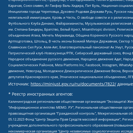
Карачая, Союз славян, Ат-Такфир Валь-Хиджра, Пит Буль, Национал-социал
Инициатива города Череповца, Духовно-Родовая Держава Русь, Русское н
нелегальной иммиграции, Кровь и Честь, О свободе совести и о религиоз
Футбольного Клуба Динамо, Файзрахманисты, Мусульманская религиозная о
им. Степана Бандеры, Братство, Белый Крест, Misanthropic division, Рели
объединение Атака, Мечеть Мирмамеда, Община Коренного Русского народа
Артподготовка, Штольц, В честь иконы Божией Матери Державная, Сектор 1
Славянских Сил Руси, Алля-Аят, Благотворительный пансионат Ак Умут, Русск
Патриотический клуб-Новокузнецк/РПК, Сибирский державный союз, Фонд б
Народное объединение русского движения, Народное движение Адат, Народ
Социалистических Районов, Meta Platforms Inc, Facebook, Instagram, Wha
движение, Невоград, Молодежное Демократическое Движение Весна, Верхов
депутатов Красноярского края, Этническое национальное объединение, ЛГ
Источник:
https://minjust.gov.ru/ru/documents/7822/
данные
* Реестр иностранных агентов:
Калининградская региональная общественная организация "Экозащита!-Женсовет", Фонд содействия защите прав и свобод граждан "Общественный вердикт", Фонд "Институт Развития Свободы Информации", Частное учреждение "Информационное агентство МЕМО. РУ", Региональная общественная организация "Общественная комиссия по сохранению наследия академика Сахарова", Фонд поддержки свободы прессы, Санкт-Петербургская общественная правозащитная организация "Гражданский контроль", Межрегиональная общественная организация "Информационно-просветительский центр "Мемориал", Региональный Фонд "Центр Защиты Прав Средств Массовой Информации", с 05.12.2023 Фонд "Центр Защиты Прав Средств массовой информации", Региональная общественная благотворительная организация помощи беженцам и мигрантам "Гражданское содействие", Негосударственное образовательное учреждение дополнительного профессионального образования (повышение квалификации) специалистов "АКАДЕМИЯ ПО ПРАВАМ ЧЕЛОВЕКА", Свердловская региональная общественная организация "Сутяжник", Автономная некоммерческая организация "Центр независимых социологических исследований", Союз общественных объединений "Российский исследовательский центр по правам человека", Региональное общественное учреждение научно-информационный центр "МЕМОРИАЛ", Некоммерческая организация "Фонд защиты гласности", Автономная некоммерческая организация "Институт прав человека", Городская общественная организация "Екатеринбургское общество "МЕМОРИАЛ", Городская общественная организация "Рязанское историко-просветительское и правозащитное общество "Мемориал" (Рязанский Мемориал), Челябинский региональный орган общественной самодеятельности – женское общественное объединение "Женщины Евразии", Челябинский региональный орган общественной самодеятельности "Уральская правозащитная группа", Фонд содействия защите здоровья и социальной справедливости имени Андрея Рылькова, Автономная Некоммерческая Организация "Аналитический Центр Юрия Левады", Автономная некоммерческая организация социальной поддержки населения "Проект Апрель", Региональная общественная организация помощи женщинам и детям, находящимся в кризисной ситуации "Информационно-методический центр "Анна", Фонд содействия развитию массовых коммуникаций и правовому просвещению "Так-так-Так", Фонд содействия устойчивому развитию "Серебряная тайга", Свердловский региональный общественный фонд социальных проектов "Новое время", "Idel.Реалии", Кавказ.Реалии, Крым.Реалии, Телеканал Настоящее Время, Татаро-башкирская служба Радио Свобода (Azatliq Radiosi), Радио Свободная Европа/Радио Свобода (PCE/PC), "Сибирь.Реалии", "Фактограф", Благотворительный фонд помощи осужденным и их семьям, Автономная некоммерческая организация "Институт глобализации и социальных движений", Фонд "В защиту прав заключенных", Частное учреждение "Центр поддержки и содействия развитию средств массовой информации", Пензенский региональный общественный благотворительный фонд "Гражданский союз", "Север.Реалии", Некоммерческая организация Фонд "Правовая инициатива", Общество с ограниченной ответственностью "Радио Свободная Европа/Радио Свобода", Чешское информационное агентство "MEDIUM-ORIENT", Красноярская региональная общественная организация "Мы против СПИДа", Камалягин Денис Николаевич, Маркелов Сергей Евгеньевич, Пономарев Лев Александрович, Савицкая Людмила Алексеевна, Автоно