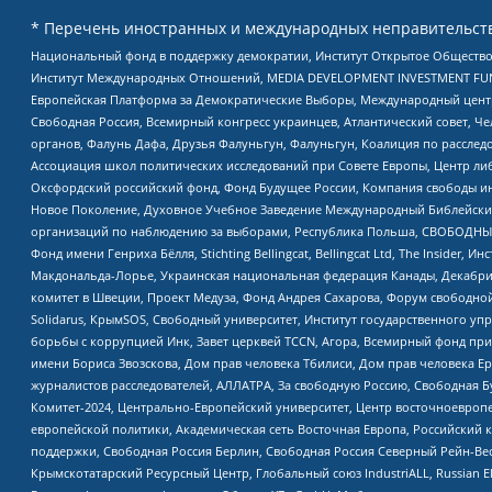
* Перечень иностранных и международных неправительств
Национальный фонд в поддержку демократии, Институт Открытое Общество
Институт Международных Отношений, MEDIA DEVELOPMENT INVESTMENT FUND,
Европейская Платформа за Демократические Выборы, Международный цент
Свободная Россия, Всемирный конгресс украинцев, Атлантический совет, Ч
органов, Фалунь Дафа, Друзья Фалуньгун, Фалуньгун, Коалиция по рассле
Ассоциация школ политических исследований при Совете Европы, Центр ли
Оксфордский российский фонд, Фонд Будущее России, Компания свободы ин
Новое Поколение, Духовное Учебное Заведение Международный Библейский
организаций по наблюдению за выборами, Республика Польша, СВОБОДНЫЙ
Фонд имени Генриха Бёлля, Stichting Bellingcat, Bellingcat Ltd, The Inside
Макдональда-Лорье, Украинская национальная федерация Канады, Декабрис
комитет в Швеции, Проект Медуза, Фонд Андрея Сахарова, Форум свободной 
Solidarus, КрымSOS, Свободный университет, Институт государственного у
борьбы с коррупцией Инк, Завет церквей TCCN, Агора, Всемирный фонд при
имени Бориса Звозскова, Дом прав человека Тбилиси, Дом прав человека Ер
журналистов расследователей, АЛЛАТРА, За свободную Россию, Свободная Б
Комитет-2024, Центрально-Европейский университет, Центр восточноевроп
европейской политики, Академическая сеть Восточная Европа, Российский к
поддержки, Свободная Россия Берлин, Свободная Россия Северный Рейн-Вест
Крымскотатарский Ресурсный Центр, Глобальный союз IndustriALL, Russian E