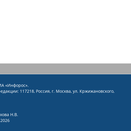
ИА «Инфорос».
едакции: 117218, Россия, г. Москва, ул. Кржижановского,
хова Н.В.
2026