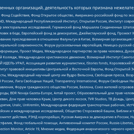
енных организаций, деятельность которых признана нежелате
 Фонд Содействия, Фонд Открытое общество, Американо-российский фонд по э
 Международный Республиканский Институт, Открытая Россия, Институт совре
р электоральных исследований, Германский фонд Маршалла Соединенных Штатов
еловек в беде, Европейский фонд за демократию, Джеймстаунский фонд, Прожект
дованию преследования в отношении Фалуньгун в Китае, Всемирная организация 
беральной современности, Форум русскоязычных европейцев, Немецко-русский о
формации, Проект Медиа, Международное партнерство за права человека, Духов
 Колледж, Международное христианское движение, Всемирный Институт Саентол
 ИДЕЛЬ-УРАЛ, Ассоциация развития журналистики, IStories fonds, Королевск
r, Институт правовой инициативы Центральной и Восточной Европы, Фонд Открытой Э
ты, Международный научный центр им Вудро Вильсона, Свободная пресса, Возро
России, Лига Свободных Наций, Transparеncy International, Форум Свободных Н
правления, Форум гражданского общества Россия, Беллона, Союз жителей острово
роды, BDR Novaja Gazeta-Europe, Алтай проект, Образовательный дом прав челов
еван, Дом прав человека Крым, Центр дикого лосося, TVR Studios, ТВ Дождь, Це
урятия, Uralic, UnKremlin, Международная федерация транспортных рабочих, Ист
ейских и международных исследований, Общество Сторожевой башни, Библии и тр
омитет действия, РЭНД корпорейшн, Русская Америка за демократию в России, Н
фалия, Фонд глобальной помощи, Антивоенный комитет России, Russie-Libertes, L
lection Monitor, Article 19, Мнение медиа, Федерация анархического черного кр