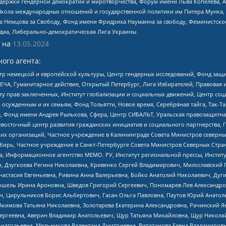
и гендерной демократии и миротворчества, Форум имени Льва Копелева, American C
г, Школа международных отношений и государственной политики им Питера Мунка
 Немцова за Свободу, Фонд имени Фридриха Науманна за свободу, Феминистско
медиа, Либерально-демократическая Лига Украины
 на
13.05.2024
ого агента:
р немецкой и европейской культуры, Центр гендерных исследований, Фонд защи
ЧА, Гуманитарное действие, Открытый Петербург, Лига Избирателей, Правовая 
иту прав заключенных, Институт глобализации и социальных движений, Центр 
ужденным и их семьям, Фонд Тольятти, Новое время, Серебряная тайга, Так-Так-
, Фонд имени Андрея Рылькова, Сфера, Центр СИБАЛЬТ, Уральская правозащитна
невосточный центр развития гражданских инициатив и социального партнерства, 
 организаций, Частное учреждение в Калининграде Совета Министров северных 
бирь, Частное учреждение в Санкт-Петербурге Совета Министров Северных Стра
а, Информационное агентство МЕМО. РУ, Институт региональной прессы, Инсти
ч, Дзугкоева Регина Николаевна, Кривенко Сергей Владимирович, Милославски
настасия Евгеньевна, Ривина Анна Валерьевна, Бойко Анатолий Николаевич, Дуг
ошель Ирина Ароновна, Шведов Григорий Сергеевич, Пономарев Лев Александро
ч, Цирульников Борис Альбертович, Гасан Ольга Павловна, Паутов Юрий Анато
Акимова Татьяна Николаевна, Золотарева Екатерина Александровна, Рачинский Я
Сергеевна, Аверин Владимир Анатольевич, Щур Татьяна Михайловна, Щур Никола
Анатольевна, Мельникова Валентина Дмитриевна, Вититинова Елена Владимировн