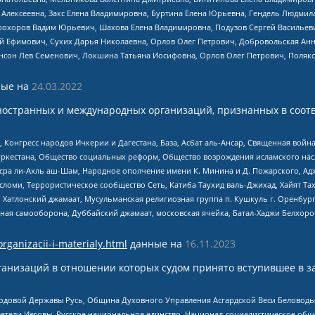
 Алексеевна, Закс Елена Владимировна, Буртина Елена Юрьевна, Гендель Людмил
рохоров Вадим Юрьевич, Шахова Елена Владимировна, Подузов Сергей Васильеви
й Ефимович, Сухих Дарья Николаевна, Орлов Олег Петрович, Добровольская Анн
нсон Лев Семенович, Локшина Татьяна Иосифовна, Орлов Олег Петрович, Поляк
ые на
24.03.2022
ностранных и международных организаций, признанных в соотв
нгресс народов Ичкерии и Дагестана, База, Асбат аль-Ансар, Священная война,
уркестана, Общество социальных реформ, Общество возрождения исламского насл
Нусра ли-Ахль аш-Шам, Народное ополчение имени К. Минина и Д. Пожарского, Ад
сломи, Террористическое сообщество Сеть, Катиба Таухид валь-Джихад, Хайят Тах
, Хатлонский джамаат, Мусульманская религиозная группа п. Кушкуль г. Оренбу
ная самооборона, Дуббайский джамаат, московская ячейка, Батал-Хаджи Белхор
organizacii-i-materialy.html
данные на
16.11.2023
анизаций в отношении которых судом принято вступившее в з
 Родовой Державы Русь, Община Духовного Управления Асгардской Веси Беловод
детели Иеговы, Русское национальное единство, Национал-социалистическое об