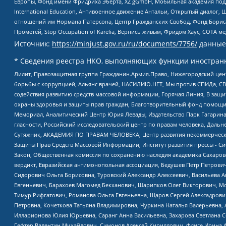
Европы, Фонд имени Фридриха Эберта, XZ gGmbH, Мобильная академия поддержк
International Education, Антивоенное движение Антальи, Открытый диало
отношений им Нормана Патерсона, Центр Гражданских Свобод, Фонд Бориса
Прометей, Stop Occupation of Karelia, Вернись живым, Фридом Хаус, СОТА 
Источник:
https://minjust.gov.ru/ru/documents/7756/
данные
* Сведения реестра НКО, выполняющих функции иностранн
Лилит, Правозащитная группа Гражданин.Армия.Право, Нижегородский цент
борьбы с коррупцией, Альянс врачей, НАСИЛИЮ.НЕТ, Мы против СПИДа, СВЕ
содействия развитию средств массовой информации, Горячая Линия, В защ
охраны здоровья и защиты прав граждан, Благотворительный фонд помощи ос
Мемориал, Аналитический Центр Юрия Левады, Издательство Парк Гагарина
гласности, Российский исследовательский центр по правам человека, Даль
Сутяжник, АКАДЕМИЯ ПО ПРАВАМ ЧЕЛОВЕКА, Центр развития некоммерческих
Защиты Прав Средств Массовой Информации, Институт развития прессы - Си
Закон, Общественная комиссия по сохранению наследия академика Сахаров
вердикт, Евразийская антимонопольная ассоциация, Бедушев Петр Петрови
Сидорович Ольга Борисовна, Туровский Александр Алексеевич, Васильева А
Евгеньевич, Барахоев Магомед Бекханович, Шарипков Олег Викторович, М
Тимур Рифгатович, Романова Ольга Евгеньевна, Щаров Сергей Алексадрови
Петровна, Кочеткова Татьяна Владимировна, Чуркина Наталья Валерьевна, 
Илларионова Юлия Юрьевна, Саранг Анна Васильевна, Захарова Светлана 
Гефтер Валентин Михайлович, Симонов Алексей Кириллович, Флиге Ирина 