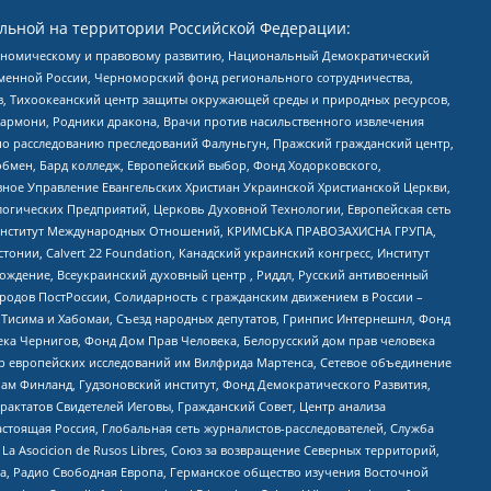
льной на территории Российской Федерации:
кономическому и правовому развитию, Национальный Демократический
менной России, Черноморский фонд регионального сотрудничества,
, Тихоокеанский центр защиты окружающей среды и природных ресурсов,
 Хармони, Родники дракона, Врачи против насильственного извлечения
по расследованию преследований Фалуньгун, Пражский гражданский центр,
бмен, Бард колледж, Европейский выбор, Фонд Ходорковского,
ное Управление Евангельских Христиан Украинской Христианской Церкви,
огических Предприятий, Церковь Духовной Технологии, Европейская сеть
ий Институт Международных Отношений, КРИМСЬКА ПРАВОЗАХИСНА ГРУПА,
стонии, Calvert 22 Foundation, Канадский украинский конгресс, Институт
ждение, Всеукраинский духовный центр , Риддл, Русский антивоенный
ародов ПостРоссии, Солидарность с гражданским движением в России –
в Тисима и Хабомаи, Съезд народных депутатов, Гринпис Интернешнл, Фонд
ека Чернигов, Фонд Дом Прав Человека, Белорусский дом прав человека
нтр европейских исследований им Вилфрида Мартенса, Сетевое объединение
Чам Финланд, Гудзоновский институт, Фонд Демократического Развития,
актатов Свидетелей Иеговы, Гражданский Совет, Центр анализа
астоящая Россия, Глобальная сеть журналистов-расследователей, Служба
a Asocicion de Rusos Libres, Союз за возвращение Северных территорий,
еста, Радио Свободная Европа, Германское общество изучения Восточной