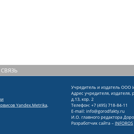
 СВЯЗЬ
Учредитель и издатель ООО 
Адрес учредителя, издателя, р
зи
д.13, кор. 2
рвисов Yandex.Metrika,
Телефон: +7 (495) 718-84-11
E-mail: info@gorodfakty.ru
И.О. главного редактора Доро
Разработчик сайта –
INFOROS