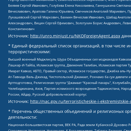
Беляев Сергей Иванович, Голубева Елена Николаевна, Ганнушкина Светлана
Вячеславович, Арапова Галина Юрьевна, Свечников Анатолий Мариевич, П
Лукашевский Сергей Маркович, Бахмин Вячеслав Иванович, Шабад Анатоли
Александрович, Вицин Сергей Ефимович, Золотухин Борис Андреевич, Леви
Константинович
Источник:
http://unro.minjust.ru/NKOForeignAgent.aspx
данн
* Единый федеральный список организаций, в том числе и
террористическими:
Высший военный Маджлисуль Шура Объединенных сил моджахедов Кавказа, Ко
Лашкар-И-Тайба, Исламская группа, Движение Талибан, Исламская партия Т
Имарат Кавказ, АБТО, Правый сектор, Исламское государство, Джабха аль-
Ат-Тавхида Валь-Джихад, Чистопольский Джамаат, Рохнамо ба суи давлати и
Артподготовка, Религиозная группа “Джамаат “Красный пахарь”, Колумбайн
Челебиджихана, Азов, Партия исламского возрождения Таджикистана, Народ
России, Айдар, Русский добровольческий корпус
Источник:
http://nac.gov.ru/terroristicheskie-i-ekstremistskie-
* Перечень общественных объединений и религиозных орг
деятельности:
Национал-большевистская партия, ВЕК РА, Рада земли Кубанской Духовно
Староверов-Инглингов, Нурджулар, К Богодержавию, Таблиги Джамаат, Сви