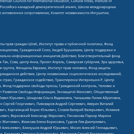
ouncils for International Education, Cultural Vistas, Institute of
, Российско-канадский демократический альянс, Школа международных
е антивоенное сопротивление, Комитет независимости Ингушетии,
ты прав граждан Штаб, Институт права и публичной политики, Фонд
инициатива, Гражданский Союз, Хасдей Ерушалаим, Центр поддержки и
социально-информационных инициатив Действие, Благотворительный фонд
Так, Сова, центр Анна, Проект Апрель, Самарская губерния, Эра здоровья,
я группа, Женщины Евразии, Институт прав человека, Фонд защиты
Гражданское действие, Центр независимых социологических исследований,
стран, Гражданское содействие, Трансперенси Интернешнл-Р, Центр
н, Фонд поддержки свободы прессы, Гражданский контроль, Человек и
тут Развития Свободы Информации, Экозащита!-Женсовет, Общественный
й Павел Юрьевич, Шнырова Ольга Вадимовна, Чанышева Лилия Айратовна,
ин Сергей Георгиевич, Пивоваров Андрей Сергеевич, Аверин Виталий
вич, Каргалицкий Борис Юльевич, Созаев Валерий Валерьевич, Исламов
льевич, Верховский Александр Маркович, Пислакова-Паркер Марина
н Збигневич, Жемкова Елена Борисовна, Гудков Лев Дмитриевич,
й Алексеевич, Блинушов Андрей Юрьевич, Мосин Алексей Геннадьевич,
а, Баженова Светлана Куприяновна, Максимов Сергей Владимирович,