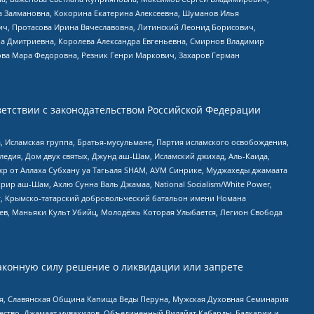
а Залмановна, Кокорина Екатерина Алексеевна, Шуманов Илья
ч, Протасова Ирина Вячеславовна, Литинский Леонид Борисович,
а Дмитриевна, Королева Александра Евгеньевна, Смирнов Владимир
ова Мара Федоровна, Резник Генри Маркович, Захаров Герман
етствии с законодательством Российской Федерации
 Исламская группа, Братья-мусульмане, Партия исламского освобождения,
едия, Дом двух святых, Джунд аш-Шам, Исламский джихад, Аль-Каида,
жр от Аллаха Субхану уа Тагьаля SHAM, АУМ Синрике, Муджахеды джамаата
рир аш-Шам, Ахлю Сунна Валь Джамаа, National Socialism/White Power,
рг, Крымско-татарский добровольческий батальон имени Номана
оев, Маньяки Культ Убийц, Молодёжь Которая Улыбается, Легион Свобода
аконную силу решение о ликвидации или запрете
ья, Славянская Община Капища Веды Перуна, Мужская Духовная Семинария
щество, Джамаат мувахидов, Объединенный Вилайат Кабарды, Балкарии и