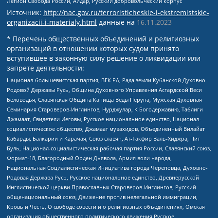
Легион Свобода России, Айдар, Русский добровольческий корпус
Источник:
http://nac.gov.ru/terroristicheskie-i-ekstremistskie-
organizacii-i-materialy.html
данные на
16.11.2023
* Перечень общественных объединений и религиозных
организаций в отношении которых судом принято
вступившее в законную силу решение о ликвидации или
запрете деятельности:
Национал-большевистская партия, ВЕК РА, Рада земли Кубанской Духовно
Родовой Державы Русь, Община Духовного Управления Асгардской Веси
Беловодья, Славянская Община Капища Веды Перуна, Мужская Духовная
Семинария Староверов-Инглингов, Нурджулар, К Богодержавию, Таблиги
Джамаат, Свидетели Иеговы, Русское национальное единство, Национал-
социалистическое общество, Джамаат мувахидов, Объединенный Вилайат
Кабарды, Балкарии и Карачая, Союз славян, Ат-Такфир Валь-Хиджра, Пит
Буль, Национал-социалистическая рабочая партия России, Славянский союз,
Формат-18, Благородный Орден Дьявола, Армия воли народа,
Национальная Социалистическая Инициатива города Череповца, Духовно-
Родовая Держава Русь, Русское национальное единство, Древнерусской
Инглистической церкви Православных Староверов-Инглингов, Русский
общенациональный союз, Движение против нелегальной иммиграции,
Кровь и Честь, О свободе совести и о религиозных объединениях, Омская
организация общественного политического движения Русское