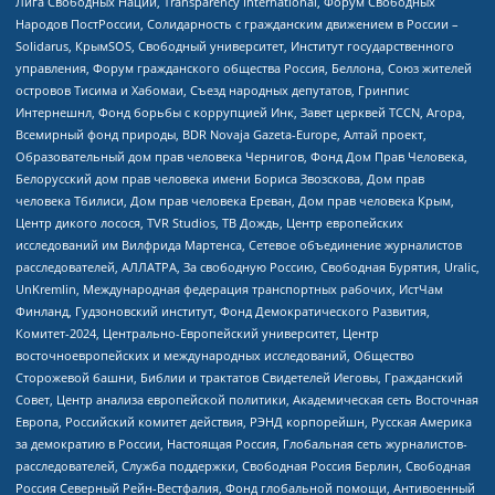
Лига Свободных Наций, Transparеncy International, Форум Свободных
Народов ПостРоссии, Солидарность с гражданским движением в России –
Solidarus, КрымSOS, Свободный университет, Институт государственного
управления, Форум гражданского общества Россия, Беллона, Союз жителей
островов Тисима и Хабомаи, Съезд народных депутатов, Гринпис
Интернешнл, Фонд борьбы с коррупцией Инк, Завет церквей TCCN, Агора,
Всемирный фонд природы, BDR Novaja Gazeta-Europe, Алтай проект,
Образовательный дом прав человека Чернигов, Фонд Дом Прав Человека,
Белорусский дом прав человека имени Бориса Звозскова, Дом прав
человека Тбилиси, Дом прав человека Ереван, Дом прав человека Крым,
Центр дикого лосося, TVR Studios, ТВ Дождь, Центр европейских
исследований им Вилфрида Мартенса, Сетевое объединение журналистов
расследователей, АЛЛАТРА, За свободную Россию, Свободная Бурятия, Uralic,
UnKremlin, Международная федерация транспортных рабочих, ИстЧам
Финланд, Гудзоновский институт, Фонд Демократического Развития,
Комитет-2024, Центрально-Европейский университет, Центр
восточноевропейских и международных исследований, Общество
Сторожевой башни, Библии и трактатов Свидетелей Иеговы, Гражданский
Совет, Центр анализа европейской политики, Академическая сеть Восточная
Европа, Российский комитет действия, РЭНД корпорейшн, Русская Америка
за демократию в России, Настоящая Россия, Глобальная сеть журналистов-
расследователей, Служба поддержки, Свободная Россия Берлин, Свободная
Россия Северный Рейн-Вестфалия, Фонд глобальной помощи, Антивоенный