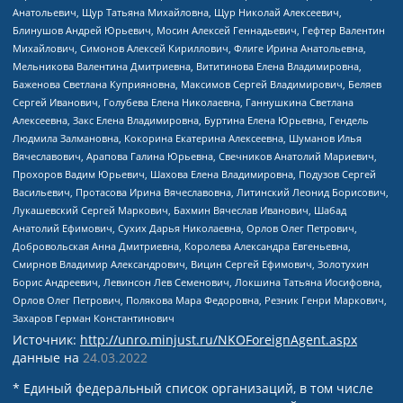
Анатольевич, Щур Татьяна Михайловна, Щур Николай Алексеевич,
Блинушов Андрей Юрьевич, Мосин Алексей Геннадьевич, Гефтер Валентин
Михайлович, Симонов Алексей Кириллович, Флиге Ирина Анатольевна,
Мельникова Валентина Дмитриевна, Вититинова Елена Владимировна,
Баженова Светлана Куприяновна, Максимов Сергей Владимирович, Беляев
Сергей Иванович, Голубева Елена Николаевна, Ганнушкина Светлана
Алексеевна, Закс Елена Владимировна, Буртина Елена Юрьевна, Гендель
Людмила Залмановна, Кокорина Екатерина Алексеевна, Шуманов Илья
Вячеславович, Арапова Галина Юрьевна, Свечников Анатолий Мариевич,
Прохоров Вадим Юрьевич, Шахова Елена Владимировна, Подузов Сергей
Васильевич, Протасова Ирина Вячеславовна, Литинский Леонид Борисович,
Лукашевский Сергей Маркович, Бахмин Вячеслав Иванович, Шабад
Анатолий Ефимович, Сухих Дарья Николаевна, Орлов Олег Петрович,
Добровольская Анна Дмитриевна, Королева Александра Евгеньевна,
Смирнов Владимир Александрович, Вицин Сергей Ефимович, Золотухин
Борис Андреевич, Левинсон Лев Семенович, Локшина Татьяна Иосифовна,
Орлов Олег Петрович, Полякова Мара Федоровна, Резник Генри Маркович,
Захаров Герман Константинович
Источник:
http://unro.minjust.ru/NKOForeignAgent.aspx
данные на
24.03.2022
* Единый федеральный список организаций, в том числе