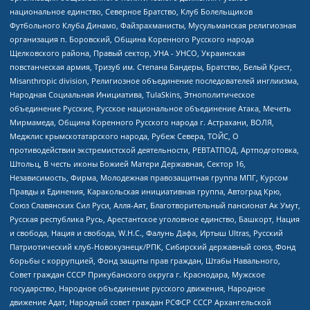
национальное единство, Северное Братство, Клуб Болельщиков
Футбольного Клуба Динамо, Файзрахманисты, Мусульманская религиозная
организация п. Боровский, Община Коренного Русского народа
Щелковского района, Правый сектор, УНА - УНСО, Украинская
повстанческая армия, Тризуб им. Степана Бандеры, Братство, Белый Крест,
Misanthropic division, Религиозное объединение последователей инглиизма,
Народная Социальная Инициатива, TulaSkins, Этнополитическое
объединение Русские, Русское национальное объединение Атака, Мечеть
Мирмамеда, Община Коренного Русского народа г. Астрахани, ВОЛЯ,
Меджлис крымскотатарского народа, Рубеж Севера, ТОЙС, О
противодействии экстремистской деятельности, РЕВТАТПОД, Артподготовка,
Штольц, В честь иконы Божией Матери Державная, Сектор 16,
Независимость, Фирма, Молодежная правозащитная группа МПГ, Курсом
Правды и Единения, Каракольская инициативная группа, Автоград Крю,
Союз Славянских Сил Руси, Алля-Аят, Благотворительный пансионат Ак Умут,
Русская республика Русь, Арестантское уголовное единство, Башкорт, Нация
и свобода, Нация и свобода, W.H.С., Фалунь Дафа, Иртыш Ultras, Русский
Патриотический клуб-Новокузнецк/РПК, Сибирский державный союз, Фонд
борьбы с коррупцией, Фонд защиты прав граждан, Штабы Навального,
Совет граждан СССР Прикубанского округа г. Краснодара, Мужское
государство, Народное объединение русского движения, Народное
движение Адат, Народный совет граждан РСФСР СССР Архангельской