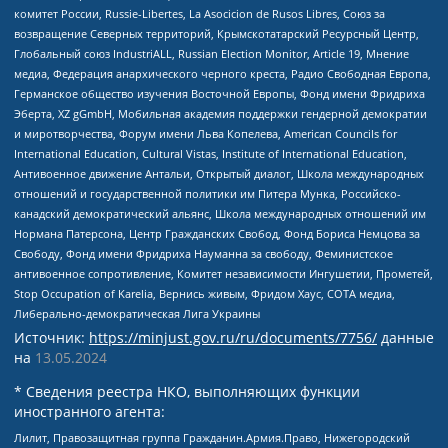
комитет России, Russie-Libertes, La Asocicion de Rusos Libres, Союз за
возвращение Северных территорий, Крымскотатарский Ресурсный Центр,
Глобальный союз IndustriALL, Russian Election Monitor, Article 19, Мнение
медиа, Федерация анархического черного креста, Радио Свободная Европа,
Германское общество изучения Восточной Европы, Фонд имени Фридриха
Эберта, XZ gGmbH, Мобильная академия поддержки гендерной демократии
и миротворчества, Форум имени Льва Копелева, American Councils for
International Education, Cultural Vistas, Institute of International Education,
Антивоенное движение Антальи, Открытый диалог, Школа международных
отношений и государственной политики им Питера Мунка, Российско-
канадский демократический альянс, Школа международных отношений им
Нормана Патерсона, Центр Гражданских Свобод, Фонд Бориса Немцова за
Свободу, Фонд имени Фридриха Науманна за свободу, Феминистское
антивоенное сопротивление, Комитет независимости Ингушетии, Прометей,
Stop Occupation of Karelia, Вернись живым, Фридом Хаус, СОТА медиа,
Либерально-демократическая Лига Украины
Источник:
https://minjust.gov.ru/ru/documents/7756/
данные
на
13.05.2024
* Сведения реестра НКО, выполняющих функции
иностранного агента:
Лилит, Правозащитная группа Гражданин.Армия.Право, Нижегородский