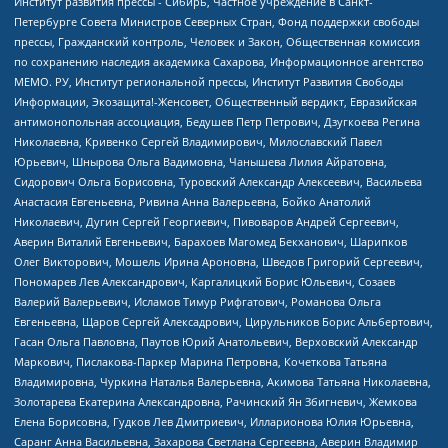
Институт развития прессы - Сибирь, Частное учреждение в Санкт-
Петербурге Совета Министров Северных Стран, Фонд поддержки свободы
прессы, Гражданский контроль, Человек и Закон, Общественная комиссия
по сохранению наследия академика Сахарова, Информационное агентство
МЕМО. РУ, Институт региональной прессы, Институт Развития Свободы
Информации, Экозащита!-Женсовет, Общественный вердикт, Евразийская
антимонопольная ассоциация, Бедушев Петр Петрович, Дзугкоева Регина
Николаевна, Кривенко Сергей Владимирович, Милославский Павел
Юрьевич, Шнырова Ольга Вадимовна, Чанышева Лилия Айратовна,
Сидорович Ольга Борисовна, Туровский Александр Алексеевич, Васильева
Анастасия Евгеньевна, Ривина Анна Валерьевна, Бойко Анатолий
Николаевич, Дугин Сергей Георгиевич, Пивоваров Андрей Сергеевич,
Аверин Виталий Евгеньевич, Барахоев Магомед Бекханович, Шарипков
Олег Викторович, Мошель Ирина Ароновна, Шведов Григорий Сергеевич,
Пономарев Лев Александрович, Каргалицкий Борис Юльевич, Созаев
Валерий Валерьевич, Исламов Тимур Рифгатович, Романова Ольга
Евгеньевна, Щаров Сергей Алексадрович, Цирульников Борис Альбертович,
Гасан Ольга Павловна, Паутов Юрий Анатольевич, Верховский Александр
Маркович, Пислакова-Паркер Марина Петровна, Кочеткова Татьяна
Владимировна, Чуркина Наталья Валерьевна, Акимова Татьяна Николаевна,
Золотарева Екатерина Александровна, Рачинский Ян Збигневич, Жемкова
Елена Борисовна, Гудков Лев Дмитриевич, Илларионова Юлия Юрьевна,
Саранг Анна Васильевна, Захарова Светлана Сергеевна, Аверин Владимир