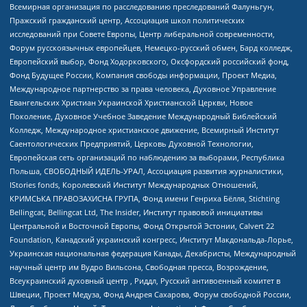
Всемирная организация по расследованию преследований Фалуньгун,
Пражский гражданский центр, Ассоциация школ политических
исследований при Совете Европы, Центр либеральной современности,
Форум русскоязычных европейцев, Немецко-русский обмен, Бард колледж,
Европейский выбор, Фонд Ходорковского, Оксфордский российский фонд,
Фонд Будущее России, Компания свободы информации, Проект Медиа,
Международное партнерство за права человека, Духовное Управление
Евангельских Христиан Украинской Христианской Церкви, Новое
Поколение, Духовное Учебное Заведение Международный Библейский
Колледж, Международное христианское движение, Всемирный Институт
Саентологических Предприятий, Церковь Духовной Технологии,
Европейская сеть организаций по наблюдению за выборами, Республика
Польша, СВОБОДНЫЙ ИДЕЛЬ-УРАЛ, Ассоциация развития журналистики,
IStories fonds, Королевский Институт Международных Отношений,
КРИМСЬКА ПРАВОЗАХИСНА ГРУПА, Фонд имени Генриха Бёлля, Stichting
Bellingcat, Bellingcat Ltd, The Insider, Институт правовой инициативы
Центральной и Восточной Европы, Фонд Открытой Эстонии, Calvert 22
Foundation, Канадский украинский конгресс, Институт Макдональда-Лорье,
Украинская национальная федерация Канады, Декабристы, Международный
научный центр им Вудро Вильсона, Свободная пресса, Возрождение,
Всеукраинский духовный центр , Риддл, Русский антивоенный комитет в
Швеции, Проект Медуза, Фонд Андрея Сахарова, Форум свободной России,