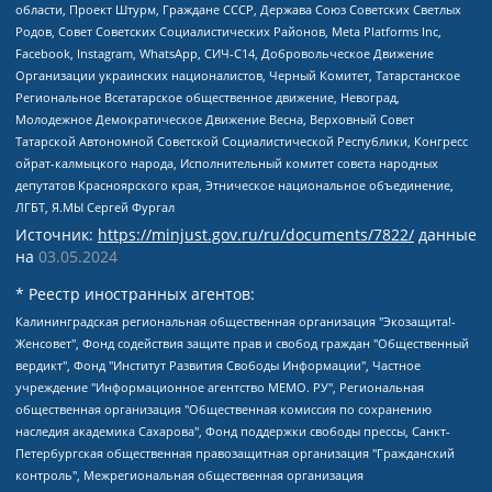
области, Проект Штурм, Граждане СССР, Держава Союз Советских Светлых
Родов, Совет Советских Социалистических Районов, Meta Platforms Inc,
Facebook, Instagram, WhatsApp, СИЧ-С14, Добровольческое Движение
Организации украинских националистов, Черный Комитет, Татарстанское
Региональное Всетатарское общественное движение, Невоград,
Молодежное Демократическое Движение Весна, Верховный Совет
Татарской Автономной Советской Социалистической Республики, Конгресс
ойрат-калмыцкого народа, Исполнительный комитет совета народных
депутатов Красноярского края, Этническое национальное объединение,
ЛГБТ, Я.МЫ Сергей Фургал
Источник:
https://minjust.gov.ru/ru/documents/7822/
данные
на
03.05.2024
* Реестр иностранных агентов:
Калининградская региональная общественная организация "Экозащита!-Женсовет", Фонд содействия защите прав и свобод граждан "Общественный вердикт", Фонд "Институт Развития Свободы Информации", Частное учреждение "Информационное агентство МЕМО. РУ", Региональная общественная организация "Общественная комиссия по сохранению наследия академика Сахарова", Фонд поддержки свободы прессы, Санкт-Петербургская общественная правозащитная организация "Гражданский контроль", Межрегиональная общественная организация "Информационно-просветительский центр "Мемориал", Региональный Фонд "Центр Защиты Прав Средств Массовой Информации", с 05.12.2023 Фонд "Центр Защиты Прав Средств массовой информации", Региональная общественная благотворительная организация помощи беженцам и мигрантам "Гражданское содействие", Негосударственное образовательное учреждение дополнительного профессионального образования (повышение квалификации) специалистов "АКАДЕМИЯ ПО ПРАВАМ ЧЕЛОВЕКА", Свердловская региональная общественная организация "Сутяжник", Автономная некоммерческая организация "Центр независимых социологических исследований", Союз общественных объединений "Российский исследовательский центр по правам человека", Региональное общественное учреждение научно-информационный центр "МЕМОРИАЛ", Некоммерческая организация "Фонд защиты гласности", Автономная некоммерческая организация "Институт прав человека", Городская общественная организация "Екатеринбургское общество "МЕМОРИАЛ", Городская общественная организация "Рязанское историко-просветительское и правозащитное общество "Мемориал" (Рязанский Мемориал), Челябинский региональный орган общественной самодеятельности – женское общественное объединение "Женщины Евразии", Челябинский региональный орган общественной самодеятельности "Уральская правозащитная группа", Фонд содействия защите здоровья и социальной справедливости имени Андрея Рылькова, Автономная Некоммерческая Организация "Аналитический Центр Юрия Левады", Автономная некоммерческая организация социальной поддержки населения "Проект Апрель", Региональная общественная организация помощи женщинам и детям, находящимся в кризисной ситуации "Информационно-методический центр "Анна", Фонд содействия развитию массовых коммуникаций и правовому просвещению "Так-так-Так", Фонд содействия устойчивому развитию "Серебряная тайга", Свердловский региональный общественный фонд социальных проектов "Новое время", "Idel.Реалии", Кавказ.Реалии, Крым.Реалии, Телеканал Настоящее Время, Татаро-башкирская служба Радио Свобода (Azatliq Radiosi), Радио Свободная Европа/Радио Свобода (PCE/PC), "Сибирь.Реалии", "Фактограф", Благотворительный фонд помощи осужденным и их семьям, Автономная некоммерческая организация "Институт глобализации и социальных движений", Фонд "В защиту прав заключенных", Частное учреждение "Центр поддержки и содействия развитию средств массовой информации", Пензенский региональный общественный благотворительный фонд "Гражданский союз", "Север.Реалии", Некоммерческая организация Фонд "Правовая инициатива", Общество с ограниченной ответственностью "Радио Свободная Европа/Радио Свобода", Чешское информационное агентство "MEDIUM-ORIENT", Красноярская региональная общественная организация "Мы против СПИДа", Камалягин Денис Николаевич, Маркелов Сергей Евгеньевич, Пономарев Лев Александрович, Савицкая Людмила Алексеевна, Автономная некоммерческая организация "Центр по работе с проблемой насилия "НАСИЛИЮ.НЕТ", Межрегиональный профессиональный союз работников здравоохранения "Альянс врачей", Юридическое лицо, зарегистрированное в Латвийской Республике, SIA "Medusa Project" (регистрационный номер 40103797863, дата регистрации 10.06.2014), Некоммерческая организация "Фонд по борьбе с коррупцией", Автономная некоммерческая организация "Институт права и публичной политики", Баданин Роман Сергеевич, Гликин Максим Александрович, Железнова Мария Михайловна, Лукьянова Юлия Сергеевна, Маетная Елизавета Витальевна, Маняхин Петр Борисович, Чуракова Ольга Владимировна, Ярош Юлия Петровна, Юридическое лицо "The Insider SIA", зарегистрированное в Риге, Латвийская Республика (дата регистрации 26.06.2015), являющееся администратором доменного имени интернет-издания "The Insider SIA", https://theins.ru, Постернак Алексей Евгеньевич, Рубин Михаил Аркадьевич, Анин Роман Александрович, Юридическое лицо Istories fonds, зарегистрированное в Латвийской Республике (регистрационный номер 50008295751, дата регистрации 24.02.2020), Великовский Дмитрий Александрович, Долинина Ирина Николаевна, Мароховская Алеся Алексеевна, Шлейнов Роман Юрьевич, Шмагун Олеся Валентиновна, Общество с ограниченной ответственностью "Альтаир 2021", Общество с ограниченной ответственностью "Вега 2021", Общество с ограниченной ответственностью "Главный редактор 2021", Общество с ограниченной ответственностью "Ромашки монолит", Важенков Артем Валерьевич, Ивановская областная общественная организация "Центр гендерных исследований", Гурман Юрий Альбертович, Медиапроект "ОВД-Инфо", Егоров Владимир Владимирович, Жилинский Владимир Александрович, Общество с ограниченной ответственностью "ЗП", Иванова София Юрьевна, Карезина Инна Павловна, Кильтау Екатерина Викторовна, Петров Алексей Викторович, Пискунов Сергей Евгеньевич, Смирнов Сергей Сергеевич, Тихонов Михаил Сергеевич, Общество с ограниченной ответственностью "ЖУРНАЛИСТ-ИНОСТРАННЫЙ АГЕНТ", Арапова Галина Юрьевна, Вольтская Татьяна Анатольевна, Американская компания "Mason G.E.S. Anonymous Foundation" (США), являющаяся владельцем интернет-издания https://mnews.world/, Компания "Stichting Bellingcat", зарегистрированная в Нидерландах (дата регистрации 11.07.2018), Захаров Андрей Вячеславович, Клепиковская Екатерина Дмитриевна, Общество с ограниченной ответственностью "МЕМО", Перл Роман Александрович, Симонов Евгений Алексеевич, Соловьева Елена Анатольевна, Сотников Даниил Владимирович, Сурначева Елизавета Дмитриевна, Автономная некоммерческая организация по защите прав человека и информированию населения "Якутия – Наше Мнение", Общество с ограниченной ответственностью "Москоу диджитал медиа", с 26.01.2023 Общество с ограниченной ответственностью "Чайка Белые сады", Ветошкина Валерия Валерьевна, Заговора Максим Александрович, Межрегиональное общественное движение "Российская ЛГБТ - сеть", Оленичев Максим Владимирович, Павлов Иван Юрьевич, Скворцова Елена Сергеевна, Общество с ограниченной ответственностью "Как бы инагент", Кочетков Игорь Викторович, Общество с ограниченной ответственностью "Честные выборы", Еланчик Олег Александрович, Общество с ограниченной ответственностью "Нобелевский призыв", Гималова Регина Эмилевна, Григорьев Андрей Валерьевич, Григорьева Алина Александровна, Ассоциация по содействию защите прав призывников, альтернативнослужащих и военнослужащих "Правозащитная группа "Гражданин.Армия.Право", Хисамова Регина Фаритовна, Автономная некоммерческая организация по реализации социально-правовых программ "Лилит", Дальневосточное общественное движение "Маяк", Санкт-Петербургская ЛГБТ-инициативная группа "Выход", Инициативная группа ЛГБТ+ "Реверс", Алексеев Андрей Викторович, Бекбулатова Таисия Львовна, Беляев Иван Михайлович, Владыкина Елена Сергеевна, Гельман Марат Александрович, Никульшина Вероника Юрьевна, Толоконникова Надежда Андреевна, Шендерович Виктор Анатольевич, Общество с ограниченной ответственностью "Данное сообщение", Общество с ограниченной ответственностью Издательский дом "Новая глава", Айнбиндер Александра Александровна, Московский комьюнити-центр для ЛГБТ+инициатив, Благотворительный фонд развития филантропии, Deutsche Welle (Германия, Kurt-Schumacher-Strasse 3, 53113 Bonn), Борзунова Мария Михайловна, Воробьев Виктор Викторович, Голубева Анна Львовна, Константинова Алла Михайловна, Малкова Ирина Владимировна, Мурадов Мурад Абдулгалимович, Осетинская Елизавета Николаевна, Понасенков Евгений Николаевич, Ганапольский Матвей Юрьевич, Киселев Евгений Алексеевич, Борухович Ирина Григорьевна, Дремин Иван Тимофеевич, Дубровский Дмитрий Викторович, Красноярская региональная общественная организация поддержки и развития альтернативных образовательных технологий и межкультурных коммуникаций "ИНТЕРРА", Маяковская Екатерина Алексеевна, Фейгин Марк Захарович, Филимонов Андрей Викторович, Дзугкоева Регина Николаевна, Доброхотов Роман Александрович, Дудь Юрий Александрович, Елкин Сергей Владимирович, Кругликов Кирилл Игоревич, Сабунаева Мария Леонидовна, Семенов Алексей Владимирович, Шаинян Карен Багратович, Шульман Екатерина Михайловна, Асафьев Артур Валерьевич, Вахштайн Виктор Семенович, Венедиктов Алексей Алексеевич, Лушникова Екатерина Евгеньевна, Волков Леонид Михайлович, Невзоров Александр Глебович, Пархоменко Сергей Борисович, Сироткин Ярослав Николаевич, Кара-Мурза Владимир Владимирович, Баранова Наталья Владимировна, Гозман Леонид Яковлевич, Кагарлицкий Борис Юльевич, Климарев Михаил Валерьевич, Милов Владимир Станиславович, Автономная некоммерческая организация Краснодарский центр современного искусства "Типография", Моргенштерн Алишер Тагирович, Соболь Любовь Эдуардовна, Общество с ограниченной ответственностью "ЛИЗА НОРМ", Каспаров Гарри Кимович, Ходорковский Михаил Борисович, Общество с ограниченной ответственностью "Апрельские тезисы", Данилович Ирина Брониславовна, Кашин Олег Владимирович, Петров Николай Владимирович, Пивоваров Алексей Владимирович, Соколов Михаил Владимирович, Цветкова Юлия Владимировна, Чичваркин Евгений Александрович, Комитет против пыток/Команда против пыток, Общество с ограниченной ответственностью "Первый научный", Общество с ограниченной ответственностью "Вертолет и ко", Белоцерковская Вероника Борисовна, Кац Максим Евгеньевич, Лазарева Татьяна Юрьевна, Шаведдинов Руслан Табризович, Яшин Илья Валерьевич, Общество с ограниченной ответственностью "Иноагент ААВ", Алешковский Дмитрий Петрович, Альбац Евгения Марковна, Быков Дмитрий Львович, Галямина Юлия Евгеньевна, Лойко Сергей Леонидович, Мартынов Кирилл Константинович, Медведев Сергей Александрович, Крашенинников Федор Геннадиевич, Гордеева Катерина Вл