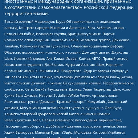
иностранных и международных организаций, признанных
в соответствии с законодательством Российской Федерации
террористическими:
Высший военный Маджлисуль Шура Объединенных сил моджахедов
Кавказа, Конгресс народов Ичкерии и Дагестана, База, Асбат аль-Ансар,
Священная война, Исламская группа, Братья-мусульмане, Партия
исламского освобождения, Лашкар-И-Тайба, Исламская группа, Движение
Талибан, Исламская партия Туркестана, Общество социальных реформ,
Общество возрождения исламского наследия, Дом двух святых, Джунд аш-
Шам, Исламский джихад, Аль-Каида, Имарат Кавказ, АБТО, Правый сектор,
Исламское государство, Джабха аль-Нусра ли-Ахль аш-Шам, Народное
ополчение имени К. Минина и Д. Пожарского, Аджр от Аллаха Субхану уа
Тагьаля SHAM, АУМ Синрике, Муджахеды джамаата Ат-Тавхида Валь-Джихад,
Чистопольский Джамаат, Рохнамо ба суи давлати исломи, Террористическое
сообщество Сеть, Катиба Таухид валь-Джихад, Хайят Тахрир аш-Шам, Ахлю
Сунна Валь Джамаа, National Socialism/White Power, Артподготовка,
Религиозная группа “Джамаат “Красный пахарь”, Колумбайн, Хатлонский
джамаат, Мусульманская религиозная группа п. Кушкуль г. Оренбург,
Крымско-татарский добровольческий батальон имени Номана
Челебиджихана, Азов, Партия исламского возрождения Таджикистана,
Народная самооборона, Дуббайский джамаат, московская ячейка, Батал-
Хаджи Белхороев, Маньяки Культ Убийц, Молодёжь Которая Улыбается,