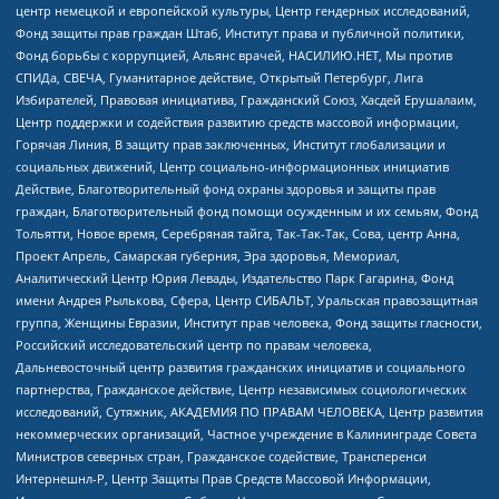
центр немецкой и европейской культуры, Центр гендерных исследований,
Фонд защиты прав граждан Штаб, Институт права и публичной политики,
Фонд борьбы с коррупцией, Альянс врачей, НАСИЛИЮ.НЕТ, Мы против
СПИДа, СВЕЧА, Гуманитарное действие, Открытый Петербург, Лига
Избирателей, Правовая инициатива, Гражданский Союз, Хасдей Ерушалаим,
Центр поддержки и содействия развитию средств массовой информации,
Горячая Линия, В защиту прав заключенных, Институт глобализации и
социальных движений, Центр социально-информационных инициатив
Действие, Благотворительный фонд охраны здоровья и защиты прав
граждан, Благотворительный фонд помощи осужденным и их семьям, Фонд
Тольятти, Новое время, Серебряная тайга, Так-Так-Так, Сова, центр Анна,
Проект Апрель, Самарская губерния, Эра здоровья, Мемориал,
Аналитический Центр Юрия Левады, Издательство Парк Гагарина, Фонд
имени Андрея Рылькова, Сфера, Центр СИБАЛЬТ, Уральская правозащитная
группа, Женщины Евразии, Институт прав человека, Фонд защиты гласности,
Российский исследовательский центр по правам человека,
Дальневосточный центр развития гражданских инициатив и социального
партнерства, Гражданское действие, Центр независимых социологических
исследований, Сутяжник, АКАДЕМИЯ ПО ПРАВАМ ЧЕЛОВЕКА, Центр развития
некоммерческих организаций, Частное учреждение в Калининграде Совета
Министров северных стран, Гражданское содействие, Трансперенси
Интернешнл-Р, Центр Защиты Прав Средств Массовой Информации,