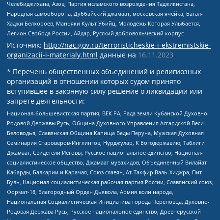
Челебиджихана, Азов, Партия исламского возрождения Таджикистана,
Народная самооборона, Дуббайский джамаат, московская ячейка, Батал-
Хаджи Белхороев, Маньяки Культ Убийц, Молодёжь Которая Улыбается,
Легион Свобода России, Айдар, Русский добровольческий корпус
Источник:
http://nac.gov.ru/terroristicheskie-i-ekstremistskie-
organizacii-i-materialy.html
данные на
16.11.2023
* Перечень общественных объединений и религиозных
организаций в отношении которых судом принято
вступившее в законную силу решение о ликвидации или
запрете деятельности:
Национал-большевистская партия, ВЕК РА, Рада земли Кубанской Духовно
Родовой Державы Русь, Община Духовного Управления Асгардской Веси
Беловодья, Славянская Община Капища Веды Перуна, Мужская Духовная
Семинария Староверов-Инглингов, Нурджулар, К Богодержавию, Таблиги
Джамаат, Свидетели Иеговы, Русское национальное единство, Национал-
социалистическое общество, Джамаат мувахидов, Объединенный Вилайат
Кабарды, Балкарии и Карачая, Союз славян, Ат-Такфир Валь-Хиджра, Пит
Буль, Национал-социалистическая рабочая партия России, Славянский союз,
Формат-18, Благородный Орден Дьявола, Армия воли народа,
Национальная Социалистическая Инициатива города Череповца, Духовно-
Родовая Держава Русь, Русское национальное единство, Древнерусской