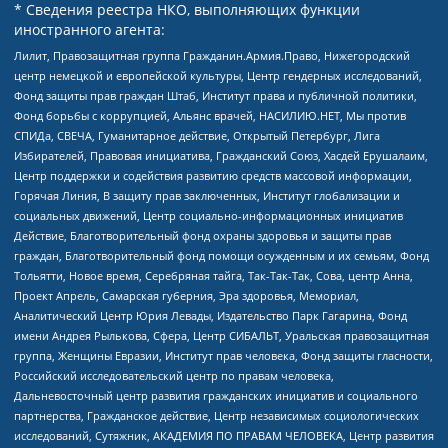
* Сведения реестра НКО, выполняющих функции
иностранного агента:
Лилит, Правозащитная группа Гражданин.Армия.Право, Нижегородский
центр немецкой и европейской культуры, Центр гендерных исследований,
Фонд защиты прав граждан Штаб, Институт права и публичной политики,
Фонд борьбы с коррупцией, Альянс врачей, НАСИЛИЮ.НЕТ, Мы против
СПИДа, СВЕЧА, Гуманитарное действие, Открытый Петербург, Лига
Избирателей, Правовая инициатива, Гражданский Союз, Хасдей Ерушалаим,
Центр поддержки и содействия развитию средств массовой информации,
Горячая Линия, В защиту прав заключенных, Институт глобализации и
социальных движений, Центр социально-информационных инициатив
Действие, Благотворительный фонд охраны здоровья и защиты прав
граждан, Благотворительный фонд помощи осужденным и их семьям, Фонд
Тольятти, Новое время, Серебряная тайга, Так-Так-Так, Сова, центр Анна,
Проект Апрель, Самарская губерния, Эра здоровья, Мемориал,
Аналитический Центр Юрия Левады, Издательство Парк Гагарина, Фонд
имени Андрея Рылькова, Сфера, Центр СИБАЛЬТ, Уральская правозащитная
группа, Женщины Евразии, Институт прав человека, Фонд защиты гласности,
Российский исследовательский центр по правам человека,
Дальневосточный центр развития гражданских инициатив и социального
партнерства, Гражданское действие, Центр независимых социологических
исследований, Сутяжник, АКАДЕМИЯ ПО ПРАВАМ ЧЕЛОВЕКА, Центр развития