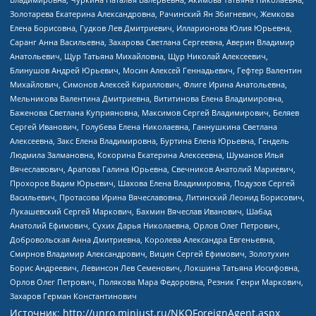
Золотарева Екатерина Александровна, Рачинский Ян Збигневич, Жемкова
Елена Борисовна, Гудков Лев Дмитриевич, Илларионова Юлия Юрьевна,
Саранг Анна Васильевна, Захарова Светлана Сергеевна, Аверин Владимир
Анатольевич, Щур Татьяна Михайловна, Щур Николай Алексеевич,
Блинушов Андрей Юрьевич, Мосин Алексей Геннадьевич, Гефтер Валентин
Михайлович, Симонов Алексей Кириллович, Флиге Ирина Анатольевна,
Мельникова Валентина Дмитриевна, Вититинова Елена Владимировна,
Баженова Светлана Куприяновна, Максимов Сергей Владимирович, Беляев
Сергей Иванович, Голубева Елена Николаевна, Ганнушкина Светлана
Алексеевна, Закс Елена Владимировна, Буртина Елена Юрьевна, Гендель
Людмила Залмановна, Кокорина Екатерина Алексеевна, Шуманов Илья
Вячеславович, Арапова Галина Юрьевна, Свечников Анатолий Мариевич,
Прохоров Вадим Юрьевич, Шахова Елена Владимировна, Подузов Сергей
Васильевич, Протасова Ирина Вячеславовна, Литинский Леонид Борисович,
Лукашевский Сергей Маркович, Бахмин Вячеслав Иванович, Шабад
Анатолий Ефимович, Сухих Дарья Николаевна, Орлов Олег Петрович,
Добровольская Анна Дмитриевна, Королева Александра Евгеньевна,
Смирнов Владимир Александрович, Вицин Сергей Ефимович, Золотухин
Борис Андреевич, Левинсон Лев Семенович, Локшина Татьяна Иосифовна,
Орлов Олег Петрович, Полякова Мара Федоровна, Резник Генри Маркович,
Захаров Герман Константинович
Источник:
http://unro.minjust.ru/NKOForeignAgent.aspx