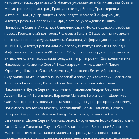
некоммерческих организаций, Частное учреждение в Калининграде Совета
Министров северных стран, Гражданское содействие, Трансперенси
Интернешнл-Р, Центр Защиты Прав Средств Массовой Информации,
Институт развития прессы - Сибирь, Частное учреждение в Санкт-
Петербурге Совета Министров Северных Стран, Фонд поддержки свободы
прессы, Гражданский контроль, Человек и Закон, Общественная комиссия
по сохранению наследия академика Сахарова, Информационное агентство
МЕМО. РУ, Институт региональной прессы, Институт Развития Свободы
Информации, Экозащита!-Женсовет, Общественный вердикт, Евразийская
антимонопольная ассоциация, Бедушев Петр Петрович, Дзугкоева Регина
Николаевна, Кривенко Сергей Владимирович, Милославский Павел
Юрьевич, Шнырова Ольга Вадимовна, Чанышева Лилия Айратовна,
Сидорович Ольга Борисовна, Туровский Александр Алексеевич, Васильева
Анастасия Евгеньевна, Ривина Анна Валерьевна, Бойко Анатолий
Николаевич, Дугин Сергей Георгиевич, Пивоваров Андрей Сергеевич,
Аверин Виталий Евгеньевич, Барахоев Магомед Бекханович, Шарипков
Олег Викторович, Мошель Ирина Ароновна, Шведов Григорий Сергеевич,
Пономарев Лев Александрович, Каргалицкий Борис Юльевич, Созаев
Валерий Валерьевич, Исламов Тимур Рифгатович, Романова Ольга
Евгеньевна, Щаров Сергей Алексадрович, Цирульников Борис Альбертович,
Гасан Ольга Павловна, Паутов Юрий Анатольевич, Верховский Александр
Маркович, Пислакова-Паркер Марина Петровна, Кочеткова Татьяна
Владимировна, Чуркина Наталья Валерьевна, Акимова Татьяна Николаевна,