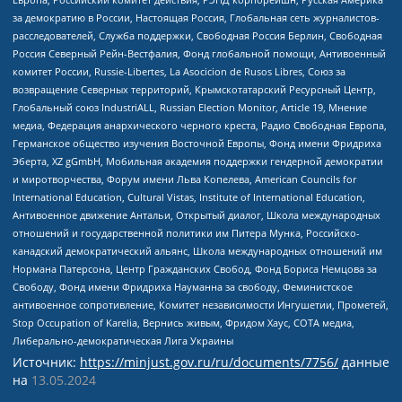
за демократию в России, Настоящая Россия, Глобальная сеть журналистов-
расследователей, Служба поддержки, Свободная Россия Берлин, Свободная
Россия Северный Рейн-Вестфалия, Фонд глобальной помощи, Антивоенный
комитет России, Russie-Libertes, La Asocicion de Rusos Libres, Союз за
возвращение Северных территорий, Крымскотатарский Ресурсный Центр,
Глобальный союз IndustriALL, Russian Election Monitor, Article 19, Мнение
медиа, Федерация анархического черного креста, Радио Свободная Европа,
Германское общество изучения Восточной Европы, Фонд имени Фридриха
Эберта, XZ gGmbH, Мобильная академия поддержки гендерной демократии
и миротворчества, Форум имени Льва Копелева, American Councils for
International Education, Cultural Vistas, Institute of International Education,
Антивоенное движение Антальи, Открытый диалог, Школа международных
отношений и государственной политики им Питера Мунка, Российско-
канадский демократический альянс, Школа международных отношений им
Нормана Патерсона, Центр Гражданских Свобод, Фонд Бориса Немцова за
Свободу, Фонд имени Фридриха Науманна за свободу, Феминистское
антивоенное сопротивление, Комитет независимости Ингушетии, Прометей,
Stop Occupation of Karelia, Вернись живым, Фридом Хаус, СОТА медиа,
Либерально-демократическая Лига Украины
Источник:
https://minjust.gov.ru/ru/documents/7756/
данные
на
13.05.2024