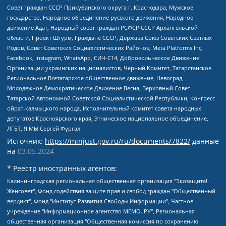
Совет граждан СССР Прикубанского округа г. Краснодара, Мужское
государство, Народное объединение русского движения, Народное
движение Адат, Народный совет граждан РСФСР СССР Архангельской
области, Проект Штурм, Граждане СССР, Держава Союз Советских Светлых
Родов, Совет Советских Социалистических Районов, Meta Platforms Inc,
Facebook, Instagram, WhatsApp, СИЧ-С14, Добровольческое Движение
Организации украинских националистов, Черный Комитет, Татарстанское
Региональное Всетатарское общественное движение, Невоград,
Молодежное Демократическое Движение Весна, Верховный Совет
Татарской Автономной Советской Социалистической Республики, Конгресс
ойрат-калмыцкого народа, Исполнительный комитет совета народных
депутатов Красноярского края, Этническое национальное объединение,
ЛГБТ, Я.МЫ Сергей Фургал
Источник:
https://minjust.gov.ru/ru/documents/7822/
данные
на
03.05.2024
* Реестр иностранных агентов:
Калининградская региональная общественная организация "Экозащита!-Женсовет", Фонд содействия защите прав и свобод граждан "Общественный вердикт", Фонд "Институт Развития Свободы Информации", Частное учреждение "Информационное агентство МЕМО. РУ", Региональная общественная организация "Общественная комиссия по сохранению наследия академика Сахарова", Фонд поддержки свободы прессы, Санкт-Петербургская общественная правозащитная организация "Гражданский контроль", Межрегиональная общественная организация "Информационно-просветительский центр "Мемориал", Региональный Фонд "Центр Защиты Прав Средств Массовой Информации", с 05.12.2023 Фонд "Центр Защиты Прав Средств массовой информации", Региональная общественная благотворительная организация помощи беженцам и мигрантам "Гражданское содействие", Негосударственное образовательное учреждение дополнительного профессионального образования (повышение квалификации) специалистов "АКАДЕМИЯ ПО ПРАВАМ ЧЕЛОВЕКА", Свердловская региональная общественная организация "Сутяжник", Автономная некоммерческая организация "Центр независимых социологических исследований", Союз общественных объединений "Российский исследовательский центр по правам человека", Региональное общественное учреждение научно-информационный центр "МЕМОРИАЛ", Некоммерческая организация "Фонд защиты гласности", Автономная некоммерческая организация "Институт прав человека", Городская общественная организация "Екатеринбургское общество "МЕМОРИАЛ", Городская общественная организация "Рязанское историко-просветительское и правозащитное общество "Мемориал" (Рязанский Мемориал), Челябинский региональный орган общественной самодеятельности – женское общественное объединение "Женщины Евразии", Челябинский региональный орган общественной самодеятельности "Уральская правозащитная группа", Фонд содействия защите здоровья и социальной справедливости имени Андрея Рылькова, Автономная Некоммерческая Организация "Аналитический Центр Юрия Левады", Автономная некоммерческая организация социальной поддержки населения "Проект Апрель", Региональная общественная организация помощи женщинам и детям, находящимся в кризисной ситуации "Информационно-методический центр "Анна", Фонд содействия развитию массовых коммуникаций и правовому просвещению "Так-так-Так", Фонд содействия устойчивому развитию "Серебряная тайга", Свердловский региональный общественный фонд социальных проектов "Новое время", "Idel.Реалии", Кавказ.Реалии, Крым.Реалии, Телеканал Настоящее Время, Татаро-башкирская служба Радио Свобода (Azatliq Radiosi), Радио Свободная Европа/Радио Свобода (PCE/PC), "Сибирь.Реалии", "Фактограф", Благотворительный фонд помощи осужденным и их семьям, Автономная некоммерческая организация "Институт глобализации и социальных движений", Фонд "В защиту прав заключенных", Частное учреждение "Центр поддержки и содействия развитию средств массовой информации", Пензенский региональный общественный благотворительный фонд "Гражданский союз", "Север.Реалии", Некоммерческая организация Фонд "Правовая инициатива", Общество с ограниченной ответственностью "Радио Свободная Европа/Радио Свобода", Чешское информационное агентство "MEDIUM-ORIENT", Красноярская региональная общественная организация "Мы против СПИДа", Камалягин Денис Николаевич, Маркелов Сергей Евгеньевич, Пономарев Лев Александрович, Савицкая Людмила Алексеевна, Автономная некоммерческая организация "Центр по работе с проблемой насилия "НАСИЛИЮ.НЕТ", Межрегиональный профессиональный союз работников здравоохранения "Альянс врачей", Юридическое лицо, зарегистрированное в Латвийской Республике, SIA "Medusa Project" (регистрационный номер 40103797863, дата регистрации 10.06.2014), Некоммерческая организация "Фонд по борьбе с коррупцией", Автономная некоммерческая организация "Институт права и публичной политики", Баданин Роман Сергеевич, Гликин Максим Александрович, Железнова Мария Михайловна, Лукьянова Юлия Сергеевна, Маетная Елизавета Витальевна, Маняхин Петр Борисович, Чуракова Ольга Владимировна, Ярош Юлия Петровна, Юридическое лицо "The Insider SIA", зарегистрированное в Риге, Латвийская Республика (дата регистрации 26.06.2015), являющееся администратором доменного имени интернет-издания "The Insider SIA", https://theins.ru, Постернак Алексей Евгеньевич, Рубин Михаил Аркадьевич, Анин Роман Александрович, Юридическое лицо Istories fonds, зарегистрированное в Латвийской Республике (регистрационный номер 50008295751, дата регистрации 24.02.2020), Великовский Дмитрий Александрович, Долинина Ирина Николаевна, Мароховская Алеся Алексеевна, Шлейнов Роман Юрьевич, Шмагун Олеся Валентиновна, Общество с ограниченной ответственностью "Альтаир 2021", Общество с ограниченной ответственностью "Вега 2021", Общество с ограниченной ответственностью "Главный редактор 2021", Общество с ограниченной ответственностью "Ромашки монолит", Важенков Артем Валерьевич, Ивановская областная общественная организация "Центр гендерных исследований", Гурман Юрий Альбертович, Медиапроект "ОВД-Инфо", Егоров Владимир Владимирович, Жилинский Владимир Александрович, Общество с ограниченной ответственностью "ЗП", Иванова София Юрьевна, Карезина Инна Павловна, Кильтау Екатерина Викторовна, Петров Алексей Викторович, Пискунов Сергей Евгеньевич, Смирнов Сергей Сергеевич, Тихонов Михаил Сергеевич, Общество с ограниченной ответственностью "ЖУРНАЛИСТ-ИНОСТРАННЫЙ АГЕНТ", Арапова Галина Юрьевна, Вольтская Татьяна Анатольевна, Американская компания "Mason G.E.S. Anonymous Foundation" (США), являющаяся владельцем интернет-издания https://mnews.world/, Компания "Stichting Bellingcat", зарегистрированная в Нидерландах (дата регистрации 11.07.2018), Захаров Андрей Вячеславович, Клепиковская Екатерина Дмитриевна, Общество с ограниченной ответственностью "МЕМО", Перл Роман Александрович, Симонов Евгений Алексеевич, Соловьева Елена Анатольевна, Сотников Даниил Владимирович, Сурначева Елизавета Дмитриевна, Автономная некоммерческая организация по защите прав человека и информированию населения "Якутия – Наше Мнение", Общество с ограниченной ответственностью "Москоу диджитал медиа", с 26.01.2023 Общество с ограниченной ответственностью "Чайка Белые сады", Ветошкина Валерия Валерьевна, Заговора Максим Александрович, Межрегиональное общественное движение "Российская ЛГБТ - сеть", Оленичев Максим Владимирович, Павлов Иван Юрьевич, Скворцова Елена Сергеевна, Общество с ограниченной ответственностью "Как бы инагент", Кочетков Игорь Викторович, Общество с ограниченной ответственностью "Честные выборы", Еланчик Олег Александрович, Общество с ограниченной ответственностью "Нобелевский призыв", Гималова Регина Эмилевна, Григорьев Андрей Валерьевич, Григорьева Алина Александровна, Ассоциация по содействию защите прав призывников, альтернативнослужащих и военнослужащих "Правозащитная группа "Гражданин.Армия.Право", Хисамова Регина Фаритовна, Автономная некоммерческая организация по реализации социально-правовых программ "Лилит", Дальневосточное общественное движение "Маяк", Санкт-Петербургская ЛГБТ-инициативная группа "Выход", Инициативная группа ЛГБТ+ "Реверс", Алексеев Андрей Викторович, Бекбулатова Таисия Львовна, Беляев Иван Михайлович, Владыкина Елена Сергеевна, Гельман Марат Александрович, Никульшина Вероника Юрьевна, Толоконникова Надежда Андреевна, Шендерович Виктор Анатольевич, Общество с ограниченной ответственностью "Данное сообщение", Общество с ограниченной ответственностью Издательский дом "Новая глава", Айнбиндер Александра Александровна, Московский комьюнити-центр для ЛГБТ+инициатив, Благотворительный фонд развития филантропии, Deutsche Welle (Германия, Kurt-Schumacher-Strasse 3, 53113 Bonn), Борзунова Мария Михайловна, Воробьев Виктор Викторович, Голубева Анна Львовна, Константинова Алла Михайловна, Малкова Ирина Владимировна, Мурадов Мурад Абдулгалимович, Осетинская Елизавета Николаевна, Понасенков Евгений Николаевич, Ганапольский Матвей Юрьевич, Киселев Евгений Алексеевич, Борухович Ирина Григорьевна, Дремин Иван Тимофеевич, Дубровский Дмитрий Викторович, Красноярская региональная общественная организация поддержки и развития альтернативных образовательных технологий и межкультурных коммуникаций "ИНТЕРРА", Маяковская Екатерина Алексеевна, Фейгин Марк Захарович, Филимонов Андрей Викторович, Дзугкоева Регина Николаевна, Доброхотов Роман Александрович, Дудь Юрий Александрович, Елкин Сергей Владимирович, Кругликов Кирилл Игоревич, Сабунаева Мария Леонидовна, Семенов Алексей Владимирович, Шаинян Карен Багратович, Шульман Екатерина Михайловна, Асафьев Артур Валерьевич, Вахштайн Виктор Семенович, Венедиктов Алексей Алексеевич, Лушникова Екатерина Евгеньевна, Волков Леонид Михайлович, Невзоров Александр Глебович, Пархоменко Сергей Борисович, Сироткин Ярослав Николаевич, Кара-Мурза Владимир Владимирович, Баранова Наталья Владимировна, Гозман Леонид Яковлевич, Кагарлицкий Борис Юльевич, Климарев Михаил Валерьевич, Милов Владимир Станиславович, Автономная некоммерческая организация Краснодарский центр современного искусства "Типография", Моргенштерн Алишер Тагирович, Соболь Любовь Эдуардовна, Общество с ограниченной ответственностью "ЛИЗА НОРМ", Каспаров Гарри Кимович, Ходорковский Михаил Борисович, Общество с ограниченной ответственностью "Апрельские тезисы", Данилович Ирина Брониславовна, Кашин Олег Владимирович, Петров Николай Владимирович, Пивоваров Алексей Владимирович, Соколов Михаил Владимирович, Цветкова Юлия Владимировна, Чичваркин Евгений Александрович, Комитет против пыток/Команда против пыток, Общество с ограниченной ответственностью "Первый научный", Общество с ограниченной ответственностью "Вертолет и ко", Белоцерковская Вероника Борисовна, Кац Максим Евгеньевич, Лазарева Татьяна Юрьевна, Шаведдинов Руслан Табризович, Яшин Илья Валерьевич, Общество с ограниченной ответственностью "Иноагент ААВ", Алешковский Дмитрий Петрович, Альбац Евгения Марковна, Быков Дмитрий Львович, Галямина Юлия Евгеньевна, Лойко Сергей Леонидович, Мартынов Кирилл Константинович, Медведев Сергей Александрович, Крашенинников Федор Геннадиевич, Гордеева Катерина Вл