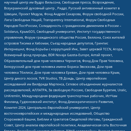
научный центр им Вудро Вильсона, Свободная пресса, Возрождение,
Всеукраинский духовный центр , Риддл, Русский антивоенный комитет в
Швеции, Проект Медуза, Фонд Андрея Сахарова, Форум свободной России,
Лига Свободных Наций, Transparеncy International, Форум Свободных
Народов ПостРоссии, Солидарность с гражданским движением в России –
Solidarus, КрымSOS, Свободный университет, Институт государственного
управления, Форум гражданского общества Россия, Беллона, Союз жителей
островов Тисима и Хабомаи, Съезд народных депутатов, Гринпис
Интернешнл, Фонд борьбы с коррупцией Инк, Завет церквей TCCN, Агора,
Всемирный фонд природы, BDR Novaja Gazeta-Europe, Алтай проект,
Образовательный дом прав человека Чернигов, Фонд Дом Прав Человека,
Белорусский дом прав человека имени Бориса Звозскова, Дом прав
человека Тбилиси, Дом прав человека Ереван, Дом прав человека Крым,
Центр дикого лосося, TVR Studios, ТВ Дождь, Центр европейских
исследований им Вилфрида Мартенса, Сетевое объединение журналистов
расследователей, АЛЛАТРА, За свободную Россию, Свободная Бурятия, Uralic,
UnKremlin, Международная федерация транспортных рабочих, ИстЧам
Финланд, Гудзоновский институт, Фонд Демократического Развития,
Комитет-2024, Центрально-Европейский университет, Центр
восточноевропейских и международных исследований, Общество
Сторожевой башни, Библии и трактатов Свидетелей Иеговы, Гражданский
Совет, Центр анализа европейской политики, Академическая сеть Восточная
Европа, Российский комитет действия, РЭНД корпорейшн, Русская Америка