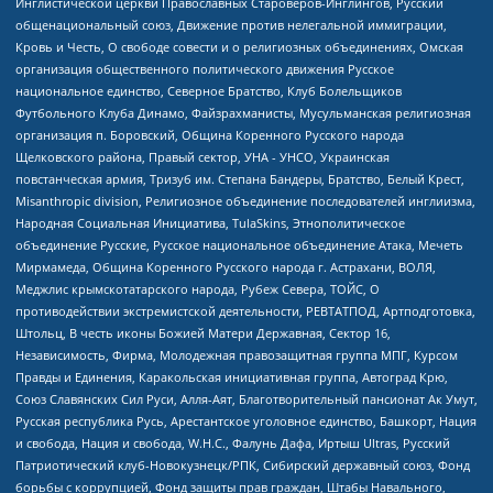
Инглистической церкви Православных Староверов-Инглингов, Русский
общенациональный союз, Движение против нелегальной иммиграции,
Кровь и Честь, О свободе совести и о религиозных объединениях, Омская
организация общественного политического движения Русское
национальное единство, Северное Братство, Клуб Болельщиков
Футбольного Клуба Динамо, Файзрахманисты, Мусульманская религиозная
организация п. Боровский, Община Коренного Русского народа
Щелковского района, Правый сектор, УНА - УНСО, Украинская
повстанческая армия, Тризуб им. Степана Бандеры, Братство, Белый Крест,
Misanthropic division, Религиозное объединение последователей инглиизма,
Народная Социальная Инициатива, TulaSkins, Этнополитическое
объединение Русские, Русское национальное объединение Атака, Мечеть
Мирмамеда, Община Коренного Русского народа г. Астрахани, ВОЛЯ,
Меджлис крымскотатарского народа, Рубеж Севера, ТОЙС, О
противодействии экстремистской деятельности, РЕВТАТПОД, Артподготовка,
Штольц, В честь иконы Божией Матери Державная, Сектор 16,
Независимость, Фирма, Молодежная правозащитная группа МПГ, Курсом
Правды и Единения, Каракольская инициативная группа, Автоград Крю,
Союз Славянских Сил Руси, Алля-Аят, Благотворительный пансионат Ак Умут,
Русская республика Русь, Арестантское уголовное единство, Башкорт, Нация
и свобода, Нация и свобода, W.H.С., Фалунь Дафа, Иртыш Ultras, Русский
Патриотический клуб-Новокузнецк/РПК, Сибирский державный союз, Фонд
борьбы с коррупцией, Фонд защиты прав граждан, Штабы Навального,