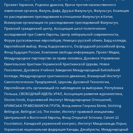
Прожект Хармони, Родники дракона, Врачи против насильственного
извлечения органов, Фалунь Дафа, Друзья Фалуньгун, Фалуньгун, Коалиция
по расследованию преследования в отношении Фалуньгун в Китае,
Всемирная организация по расследованию преследований Фалуньгун,
Пражский гражданский центр, Ассоциация школ политических
исследований при Совете Европы, Центр либеральной современности,
Форум русскоязычных европейцев, Немецко-русский обмен, Бард колледж,
Европейский выбор, Фонд Ходорковского, Оксфордский российский фонд,
Фонд Будущее России, Компания свободы информации, Проект Медиа,
Международное партнерство за права человека, Духовное Управление
Евангельских Христиан Украинской Христианской Церкви, Новое
Поколение, Духовное Учебное Заведение Международный Библейский
Колледж, Международное христианское движение, Всемирный Институт
Саентологических Предприятий, Церковь Духовной Технологии,
Европейская сеть организаций по наблюдению за выборами, Республика
Польша, СВОБОДНЫЙ ИДЕЛЬ-УРАЛ, Ассоциация развития журналистики,
IStories fonds, Королевский Институт Международных Отношений,
КРИМСЬКА ПРАВОЗАХИСНА ГРУПА, Фонд имени Генриха Бёлля, Stichting
Bellingcat, Bellingcat Ltd, The Insider, Институт правовой инициативы
Центральной и Восточной Европы, Фонд Открытой Эстонии, Calvert 22
Foundation, Канадский украинский конгресс, Институт Макдональда-Лорье,
Украинская национальная федерация Канады, Декабристы, Международный