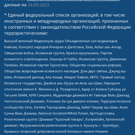
данные на
24.03.2022
* Единый федеральный список организаций, в том числе
иностранных и международных организаций, признанных
в соответствии с законодательством Российской Федерации
террористическими:
Высший военный Маджлисуль Шура Объединенных сил моджахедов
Кавказа, Конгресс народов Ичкерии и Дагестана, База, Асбат аль-Ансар,
Священная война, Исламская группа, Братья-мусульмане, Партия
исламского освобождения, Лашкар-И-Тайба, Исламская группа, Движение
Талибан, Исламская партия Туркестана, Общество социальных реформ,
Общество возрождения исламского наследия, Дом двух святых, Джунд аш-
Шам, Исламский джихад, Аль-Каида, Имарат Кавказ, АБТО, Правый сектор,
Исламское государство, Джабха аль-Нусра ли-Ахль аш-Шам, Народное
ополчение имени К. Минина и Д. Пожарского, Аджр от Аллаха Субхану уа
Тагьаля SHAM, АУМ Синрике, Муджахеды джамаата Ат-Тавхида Валь-Джихад,
Чистопольский Джамаат, Рохнамо ба суи давлати исломи, Террористическое
сообщество Сеть, Катиба Таухид валь-Джихад, Хайят Тахрир аш-Шам, Ахлю
Сунна Валь Джамаа, National Socialism/White Power, Артподготовка,
Религиозная группа “Джамаат “Красный пахарь”, Колумбайн, Хатлонский
джамаат, Мусульманская религиозная группа п. Кушкуль г. Оренбург,
Крымско-татарский добровольческий батальон имени Номана