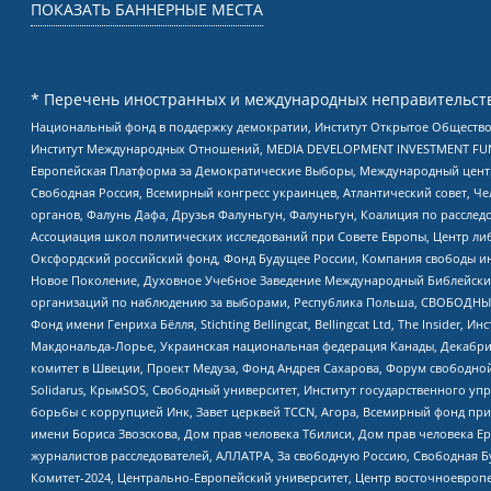
ПОКАЗАТЬ БАННЕРНЫЕ МЕСТА
* Перечень иностранных и международных неправительств
Национальный фонд в поддержку демократии, Институт Открытое Общество
Институт Международных Отношений, MEDIA DEVELOPMENT INVESTMENT FUND,
Европейская Платформа за Демократические Выборы, Международный цент
Свободная Россия, Всемирный конгресс украинцев, Атлантический совет, Ч
органов, Фалунь Дафа, Друзья Фалуньгун, Фалуньгун, Коалиция по рассле
Ассоциация школ политических исследований при Совете Европы, Центр ли
Оксфордский российский фонд, Фонд Будущее России, Компания свободы ин
Новое Поколение, Духовное Учебное Заведение Международный Библейский
организаций по наблюдению за выборами, Республика Польша, СВОБОДНЫЙ
Фонд имени Генриха Бёлля, Stichting Bellingcat, Bellingcat Ltd, The Inside
Макдональда-Лорье, Украинская национальная федерация Канады, Декабрис
комитет в Швеции, Проект Медуза, Фонд Андрея Сахарова, Форум свободной 
Solidarus, КрымSOS, Свободный университет, Институт государственного у
борьбы с коррупцией Инк, Завет церквей TCCN, Агора, Всемирный фонд при
имени Бориса Звозскова, Дом прав человека Тбилиси, Дом прав человека Ер
журналистов расследователей, АЛЛАТРА, За свободную Россию, Свободная Б
Комитет-2024, Центрально-Европейский университет, Центр восточноевроп