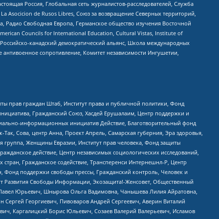
астоящая Россия, Глобальная сеть журналистов-расследователей, Служба
a Asocicion de Rusos Libres, Союз за возвращение Северных территорий,
еста, Радио Свободная Европа, Германское общество изучения Восточной
ouncils for International Education, Cultural Vistas, Institute of
, Российско-канадский демократический альянс, Школа международных
е антивоенное сопротивление, Комитет независимости Ингушетии,
ты прав граждан Штаб, Институт права и публичной политики, Фонд
инициатива, Гражданский Союз, Хасдей Ерушалаим, Центр поддержки и
социально-информационных инициатив Действие, Благотворительный фонд
Так, Сова, центр Анна, Проект Апрель, Самарская губерния, Эра здоровья,
я группа, Женщины Евразии, Институт прав человека, Фонд защиты
Гражданское действие, Центр независимых социологических исследований,
стран, Гражданское содействие, Трансперенси Интернешнл-Р, Центр
н, Фонд поддержки свободы прессы, Гражданский контроль, Человек и
тут Развития Свободы Информации, Экозащита!-Женсовет, Общественный
й Павел Юрьевич, Шнырова Ольга Вадимовна, Чанышева Лилия Айратовна,
ин Сергей Георгиевич, Пивоваров Андрей Сергеевич, Аверин Виталий
вич, Каргалицкий Борис Юльевич, Созаев Валерий Валерьевич, Исламов