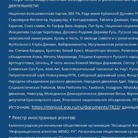
деятельности:
Национал-большевистская партия, ВЕК РА, Рада земли Кубанской Духовно
Староверов-Инглингов, Нурджулар, К Богодержавию, Таблиги Джамаат, Сви
Карачая, Союз славян, Ат-Такфир Валь-Хиджра, Пит Буль, Национал-социал
Инициатива города Череповца, Духовно-Родовая Держава Русь, Русское н
нелегальной иммиграции, Кровь и Честь, О свободе совести и о религиоз
Футбольного Клуба Динамо, Файзрахманисты, Мусульманская религиозная о
им. Степана Бандеры, Братство, Белый Крест, Misanthropic division, Рели
объединение Атака, Мечеть Мирмамеда, Община Коренного Русского народа
Артподготовка, Штольц, В честь иконы Божией Матери Державная, Сектор 1
Славянских Сил Руси, Алля-Аят, Благотворительный пансионат Ак Умут, Русск
Патриотический клуб-Новокузнецк/РПК, Сибирский державный союз, Фонд б
Народное объединение русского движения, Народное движение Адат, Народ
Социалистических Районов, Meta Platforms Inc, Facebook, Instagram, Wha
движение, Невоград, Молодежное Демократическое Движение Весна, Верхов
депутатов Красноярского края, Этническое национальное объединение, ЛГ
Источник:
https://minjust.gov.ru/ru/documents/7822/
данные
* Реестр иностранных агентов:
Калининградская региональная общественная организация "Экозащита!-Женсовет", Фонд содействия защите прав и свобод граждан "Общественный вердикт", Фонд "Институт Развития Свободы Информации", Частное учреждение "Информационное агентство МЕМО. РУ", Региональная общественная организация "Общественная комиссия по сохранению наследия академика Сахарова", Фонд поддержки свободы прессы, Санкт-Петербургская общественная правозащитная организация "Гражданский контроль", Межрегиональная общественная организация "Информационно-просветительский центр "Мемориал", Региональный Фонд "Центр Защиты Прав Средств Массовой Информации", с 05.12.2023 Фонд "Центр Защиты Прав Средств массовой информации", Региональная общественная благотворительная организация помощи беженцам и мигрантам "Гражданское содействие", Негосударственное образовательное учреждение дополнительного профессионального образования (повышение квалификации) специалистов "АКАДЕМИЯ ПО ПРАВАМ ЧЕЛОВЕКА", Свердловская региональная общественная организация "Сутяжник", Автономная некоммерческая организация "Центр независимых социологических исследований", Союз общественных объединений "Российский исследовательский центр по правам человека", Региональное общественное учреждение научно-информационный центр "МЕМОРИАЛ", Некоммерческая организация "Фонд защиты гласности", Автономная некоммерческая организация "Институт прав человека", Городская общественная организация "Екатеринбургское общество "МЕМОРИАЛ", Городская общественная организация "Рязанское историко-просветительское и правозащитное общество "Мемориал" (Рязанский Мемориал), Челябинский региональный орган общественной самодеятельности – женское общественное объединение "Женщины Евразии", Челябинский региональный орган общественной самодеятельности "Уральская правозащитная группа", Фонд содействия защите здоровья и социальной справедливости имени Андрея Рылькова, Автономная Некоммерческая Организация "Аналитический Центр Юрия Левады", Автономная некоммерческая организация социальной поддержки населения "Проект Апрель", Региональная общественная организация помощи женщинам и детям, находящимся в кризисной ситуации "Информационно-методический центр "Анна", Фонд содействия развитию массовых коммуникаций и правовому просвещению "Так-так-Так", Фонд содействия устойчивому развитию "Серебряная тайга", Свердловский региональный общественный фонд социальных проектов "Новое время", "Idel.Реалии", Кавказ.Реалии, Крым.Реалии, Телеканал Настоящее Время, Татаро-башкирская служба Радио Свобода (Azatliq Radiosi), Радио Свободная Европа/Радио Свобода (PCE/PC), "Сибирь.Реалии", "Фактограф", Благотворительный фонд помощи осужденным и их семьям, Автономная некоммерческая организация "Институт глобализации и социальных движений", Фонд "В защиту прав заключенных", Частное учреждение "Центр поддержки и содействия развитию средств массовой информации", Пензенский региональный общественный благотворительный фонд "Гражданский союз", "Север.Реалии", Некоммерческая организация Фонд "Правовая инициатива", Общество с ограниченной ответственностью "Радио Свободная Европа/Радио Свобода", Чешское информационное агентство "MEDIUM-ORIENT", Красноярская региональная общественная организация "Мы против СПИДа", Камалягин Денис Николаевич, Маркелов Сергей Евгеньевич, Пономарев Лев Александрович, Савицкая Людмила Алексеевна, Автоно