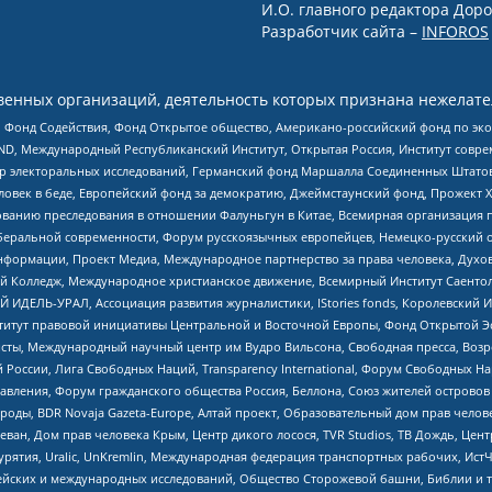
И.О. главного редактора Доро
Разработчик сайта –
INFOROS
енных организаций, деятельность которых признана нежелате
 Фонд Содействия, Фонд Открытое общество, Американо-российский фонд по э
 Международный Республиканский Институт, Открытая Россия, Институт совре
р электоральных исследований, Германский фонд Маршалла Соединенных Штатов
еловек в беде, Европейский фонд за демократию, Джеймстаунский фонд, Прожект
дованию преследования в отношении Фалуньгун в Китае, Всемирная организация 
беральной современности, Форум русскоязычных европейцев, Немецко-русский о
формации, Проект Медиа, Международное партнерство за права человека, Духов
 Колледж, Международное христианское движение, Всемирный Институт Саентол
 ИДЕЛЬ-УРАЛ, Ассоциация развития журналистики, IStories fonds, Королевск
r, Институт правовой инициативы Центральной и Восточной Европы, Фонд Открытой Э
ты, Международный научный центр им Вудро Вильсона, Свободная пресса, Возро
России, Лига Свободных Наций, Transparеncy International, Форум Свободных Н
правления, Форум гражданского общества Россия, Беллона, Союз жителей острово
роды, BDR Novaja Gazeta-Europe, Алтай проект, Образовательный дом прав челов
еван, Дом прав человека Крым, Центр дикого лосося, TVR Studios, ТВ Дождь, Це
урятия, Uralic, UnKremlin, Международная федерация транспортных рабочих, Ист
ейских и международных исследований, Общество Сторожевой башни, Библии и тр