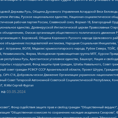
 Родовой Державы Русь, Община Духовного Управления Асгардской Веси Беловод
детели Иеговы, Русское национальное единство, Национал-социалистическое об
истическая рабочая партия России, Славянский союз, Формат-18, Благородный Ор
ациональное единство, Древнерусской Инглистической церкви Православных Ста
ных объединениях, Омская организация общественного политического движения Р
рганизация п. Боровский, Община Коренного Русского народа Щелковского район
гиозное объединение последователей инглиизма, Народная Социальная Инициатива,
 г. Астрахани, ВОЛЯ, Меджлис крымскотатарского народа, Рубеж Севера, ТОЙС, 
6, Независимость, Фирма, Молодежная правозащитная группа МПГ, Курсом Правд
ая республика Русь, Арестантское уголовное единство, Башкорт, Нация и свобода,
орьбы с коррупцией, Фонд защиты прав граждан, Штабы Навального, Совет гражд
ный совет граждан РСФСР СССР Архангельской области, Проект Штурм, Граждане 
tsApp, СИЧ-С14, Добровольческое Движение Организации украинских националисто
ный Совет Татарской Автономной Советской Социалистической Республики, Кон
БТ, Я.МЫ Сергей Фургал
 на
03.05.2024
мная некоммерческая организация "Центр по работе с проблемой насилия "НАСИЛИЮ.НЕТ", Межрегиональный профессиональный союз работников здравоохранения "Альянс врачей", Юридическое лицо, зарегистрированное в Латвийской Республике, SIA "Medusa Project" (регистрационный номер 40103797863, дата регистрации 10.06.2014), Некоммерческая организация "Фонд по борьбе с коррупцией", Автономная некоммерческая организация "Институт права и публичной политики", Баданин Роман Сергеевич, Гликин Максим Александрович, Железнова Мария Михайловна, Лукьянова Юлия Сергеевна, Маетная Елизавета Витальевна, Маняхин Петр Борисович, Чуракова Ольга Владимировна, Ярош Юлия Петровна, Юридическое лицо "The Insider SIA", зарегистрированное в Риге, Латвийская Республика (дата регистрации 26.06.2015), являющееся администратором доменного имени интернет-издания "The Insider SIA", https://theins.ru, Постернак Алексей Евгеньевич, Рубин Михаил Аркадьевич, Анин Роман Александрович, Юридическое лицо Istories fonds, зарегистрированное в Латвийской Республике (регистрационный номер 50008295751, дата регистрации 24.02.2020), Великовский Дмитрий Александрович, Долинина Ирина Николаевна, Мароховская Алеся Алексеевна, Шлейнов Роман Юрьевич, Шмагун Олеся Валентиновна, Общество с ограниченной ответственностью "Альтаир 2021", Общество с ограниченной ответственностью "Вега 2021", Общество с ограниченной ответственностью "Главный редактор 2021", Общество с ограниченной ответственностью "Ромашки монолит", Важенков Артем Валерьевич, Ивановская областная общественная организация "Центр гендерных исследований", Гурман Юрий Альбертович, Медиапроект "ОВД-Инфо", Егоров Владимир Владимирович, Жилинский Владимир Александрович, Общество с ограниченной ответственностью "ЗП", Иванова София Юрьевна, Карезина Инна Павловна, Кильтау Екатерина Викторовна, Петров Алексей Викторович, Пискунов Сергей Евгеньевич, Смирнов Сергей Сергеевич, Тихонов Михаил Сергеевич, Общество с ограниченной ответственностью "ЖУРНАЛИСТ-ИНОСТРАННЫЙ АГЕНТ", Арапова Галина Юрьевна, Вольтская Татьяна Анатольевна, Американская компания "Mason G.E.S. Anonymous Foundation" (США), являющаяся владельцем интернет-издания https://mnews.world/, Компания "Stichting Bellingcat", зарегистрированная в Нидерландах (дата регистрации 11.07.2018), Захаров Андрей Вячеславович, Клепиковская Екатерина Дмитриевна, Общество с ограниченной ответственностью "МЕМО", Перл Роман Александрович, Симонов Евгений Алексеевич, Соловьева Елена Анатольевна, Сотников Даниил Владимирович, Сурначева Елизавета Дмитриевна, Автономная некоммерческая организация по защите прав человека и информированию населения "Якутия – Наше Мнение", Общество с ограниченной ответственностью "Москоу диджитал медиа", с 26.01.2023 Общество с ограниченной ответственностью "Чайка Белые сады", Ветошкина Валерия Валерьевна, Заговора Максим Александрович, Межрегиональное общественное движение "Российская ЛГБТ - сеть", Оленичев Максим Владимирович, Павлов Иван Юрьевич, Скворцова Елена Сергеевна, Общество с ограниченной ответственностью "Как бы инагент", Кочетков Игорь Викторович, Общество с ограниченной ответственностью "Честные выборы", Еланчик Олег Александрович, Общество с ограниченной ответственностью "Нобелевский призыв", Гималова Регина Эмилевна, Григорьев Андрей Валерьевич, Григорьева Алина Александровна, Ассоциация по содействию защите прав призывников, альтернативнослужащих и военнослужащих "Правозащитная группа "Гражданин.Армия.Право", Хисамова Регина Фаритовна, Автономная некоммерческая организация по реализации социально-правовых программ "Лилит", Дальн