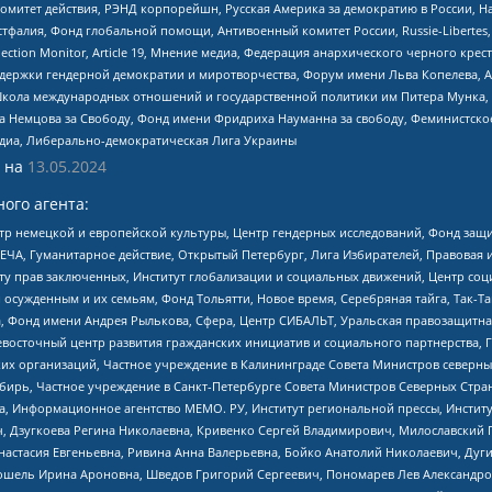
омитет действия, РЭНД корпорейшн, Русская Америка за демократию в России, Н
фалия, Фонд глобальной помощи, Антивоенный комитет России, Russie-Libertes, L
lection Monitor, Article 19, Мнение медиа, Федерация анархического черного кр
и гендерной демократии и миротворчества, Форум имени Льва Копелева, American C
г, Школа международных отношений и государственной политики им Питера Мунка
 Немцова за Свободу, Фонд имени Фридриха Науманна за свободу, Феминистско
медиа, Либерально-демократическая Лига Украины
 на
13.05.2024
ого агента:
р немецкой и европейской культуры, Центр гендерных исследований, Фонд защи
ЧА, Гуманитарное действие, Открытый Петербург, Лига Избирателей, Правовая 
иту прав заключенных, Институт глобализации и социальных движений, Центр 
ужденным и их семьям, Фонд Тольятти, Новое время, Серебряная тайга, Так-Так-
, Фонд имени Андрея Рылькова, Сфера, Центр СИБАЛЬТ, Уральская правозащитна
невосточный центр развития гражданских инициатив и социального партнерства, 
 организаций, Частное учреждение в Калининграде Совета Министров северных 
бирь, Частное учреждение в Санкт-Петербурге Совета Министров Северных Стра
а, Информационное агентство МЕМО. РУ, Институт региональной прессы, Инсти
ч, Дзугкоева Регина Николаевна, Кривенко Сергей Владимирович, Милославски
настасия Евгеньевна, Ривина Анна Валерьевна, Бойко Анатолий Николаевич, Дуг
ошель Ирина Ароновна, Шведов Григорий Сергеевич, Пономарев Лев Александро