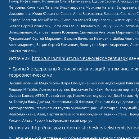
Тимур Рифгатович, Романова Ольга Евгеньевна, Щаров Сергей Алексадрови
Петровна, Кочеткова Татьяна Владимировна, Чуркина Наталья Валерьевна, 
Илларионова Юлия Юрьевна, Саранг Анна Васильевна, Захарова Светлана 
Гефтер Валентин Михайлович, Симонов Алексей Кириллович, Флиге Ирина 
Беляев Сергей Иванович, Голубева Елена Николаевна, Ганнушкина Светлана
Вячеславович, Арапова Галина Юрьевна, Свечников Анатолий Мариевич, П
Лукашевский Сергей Маркович, Бахмин Вячеслав Иванович, Шабад Анатоли
Александрович, Вицин Сергей Ефимович, Золотухин Борис Андреевич, Леви
Константинович
Источник:
http://unro.minjust.ru/NKOForeignAgent.aspx
данн
* Единый федеральный список организаций, в том числе и
террористическими:
Высший военный Маджлисуль Шура Объединенных сил моджахедов Кавказа, Ко
Лашкар-И-Тайба, Исламская группа, Движение Талибан, Исламская партия Т
Имарат Кавказ, АБТО, Правый сектор, Исламское государство, Джабха аль-
Ат-Тавхида Валь-Джихад, Чистопольский Джамаат, Рохнамо ба суи давлати и
Артподготовка, Религиозная группа “Джамаат “Красный пахарь”, Колумбайн
Челебиджихана, Азов, Партия исламского возрождения Таджикистана, Народ
России, Айдар, Русский добровольческий корпус
Источник:
http://nac.gov.ru/terroristicheskie-i-ekstremistskie-
* Перечень общественных объединений и религиозных орг