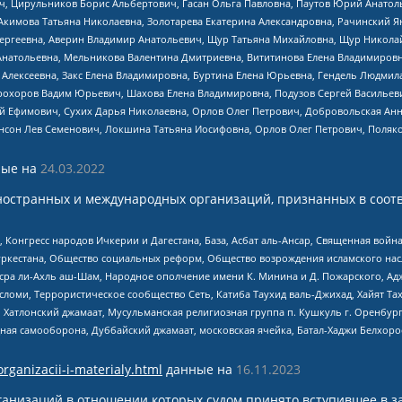
ч, Цирульников Борис Альбертович, Гасан Ольга Павловна, Паутов Юрий Анато
Акимова Татьяна Николаевна, Золотарева Екатерина Александровна, Рачинский Я
Сергеевна, Аверин Владимир Анатольевич, Щур Татьяна Михайловна, Щур Никола
Анатольевна, Мельникова Валентина Дмитриевна, Вититинова Елена Владимировн
 Алексеевна, Закс Елена Владимировна, Буртина Елена Юрьевна, Гендель Людмил
рохоров Вадим Юрьевич, Шахова Елена Владимировна, Подузов Сергей Васильеви
й Ефимович, Сухих Дарья Николаевна, Орлов Олег Петрович, Добровольская Анн
нсон Лев Семенович, Локшина Татьяна Иосифовна, Орлов Олег Петрович, Поляк
ые на
24.03.2022
ностранных и международных организаций, признанных в соотв
нгресс народов Ичкерии и Дагестана, База, Асбат аль-Ансар, Священная война,
уркестана, Общество социальных реформ, Общество возрождения исламского насл
Нусра ли-Ахль аш-Шам, Народное ополчение имени К. Минина и Д. Пожарского, Ад
сломи, Террористическое сообщество Сеть, Катиба Таухид валь-Джихад, Хайят Тах
, Хатлонский джамаат, Мусульманская религиозная группа п. Кушкуль г. Оренбу
ная самооборона, Дуббайский джамаат, московская ячейка, Батал-Хаджи Белхор
organizacii-i-materialy.html
данные на
16.11.2023
анизаций в отношении которых судом принято вступившее в з