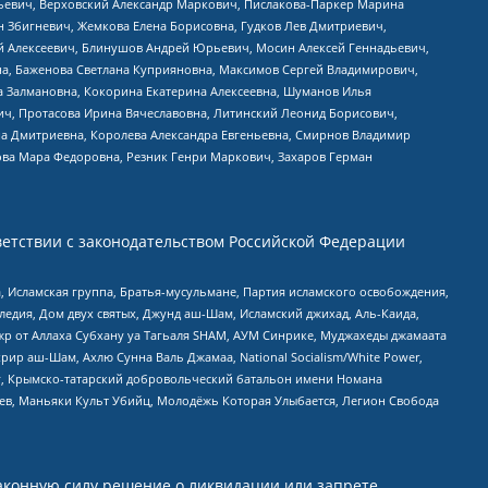
льевич, Верховский Александр Маркович, Пислакова-Паркер Марина
н Збигневич, Жемкова Елена Борисовна, Гудков Лев Дмитриевич,
й Алексеевич, Блинушов Андрей Юрьевич, Мосин Алексей Геннадьевич,
а, Баженова Светлана Куприяновна, Максимов Сергей Владимирович,
а Залмановна, Кокорина Екатерина Алексеевна, Шуманов Илья
ч, Протасова Ирина Вячеславовна, Литинский Леонид Борисович,
а Дмитриевна, Королева Александра Евгеньевна, Смирнов Владимир
ова Мара Федоровна, Резник Генри Маркович, Захаров Герман
етствии с законодательством Российской Федерации
 Исламская группа, Братья-мусульмане, Партия исламского освобождения,
едия, Дом двух святых, Джунд аш-Шам, Исламский джихад, Аль-Каида,
жр от Аллаха Субхану уа Тагьаля SHAM, АУМ Синрике, Муджахеды джамаата
рир аш-Шам, Ахлю Сунна Валь Джамаа, National Socialism/White Power,
рг, Крымско-татарский добровольческий батальон имени Номана
оев, Маньяки Культ Убийц, Молодёжь Которая Улыбается, Легион Свобода
аконную силу решение о ликвидации или запрете