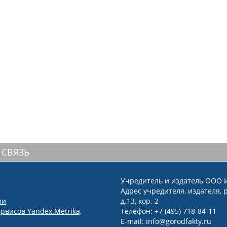
 СВЯЗЬ
Учредитель и издатель ООО 
Адрес учредителя, издателя, р
зи
д.13, кор. 2
рвисов Yandex.Metrika,
Телефон: +7 (495) 718-84-11
E-mail: info@gorodfakty.ru