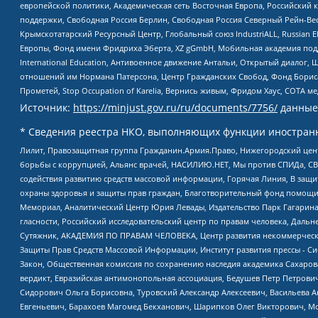
европейской политики, Академическая сеть Восточная Европа, Российский к
поддержки, Свободная Россия Берлин, Свободная Россия Северный Рейн-Вест
Крымскотатарский Ресурсный Центр, Глобальный союз IndustriALL, Russian E
Европы, Фонд имени Фридриха Эберта, XZ gGmbH, Мобильная академия поддержк
International Education, Антивоенное движение Антальи, Открытый диало
отношений им Нормана Патерсона, Центр Гражданских Свобод, Фонд Бориса
Прометей, Stop Occupation of Karelia, Вернись живым, Фридом Хаус, СОТА 
Источник:
https://minjust.gov.ru/ru/documents/7756/
данные
* Сведения реестра НКО, выполняющих функции иностранн
Лилит, Правозащитная группа Гражданин.Армия.Право, Нижегородский цент
борьбы с коррупцией, Альянс врачей, НАСИЛИЮ.НЕТ, Мы против СПИДа, СВЕ
содействия развитию средств массовой информации, Горячая Линия, В защ
охраны здоровья и защиты прав граждан, Благотворительный фонд помощи ос
Мемориал, Аналитический Центр Юрия Левады, Издательство Парк Гагарина
гласности, Российский исследовательский центр по правам человека, Даль
Сутяжник, АКАДЕМИЯ ПО ПРАВАМ ЧЕЛОВЕКА, Центр развития некоммерческих
Защиты Прав Средств Массовой Информации, Институт развития прессы - Си
Закон, Общественная комиссия по сохранению наследия академика Сахаров
вердикт, Евразийская антимонопольная ассоциация, Бедушев Петр Петрови
Сидорович Ольга Борисовна, Туровский Александр Алексеевич, Васильева А
Евгеньевич, Барахоев Магомед Бекханович, Шарипков Олег Викторович, М