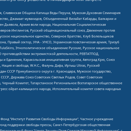
ья, Славянская Община Капища Веды Перуна, Мужская Духовная Семинария
щество, Джамаат мувахидов, Объединенный Вилайат Кабарды, Балкарии и
ден Дьявола, Армия воли народа, Национальная Социалистическая
роверов-Инглингов, Русский общенациональный союз, Движение против
усское национальное единство, Северное Братство, Клуб Болельщиков
а, Правый сектор, УНА - УНСО, Украинская повстанческая армия, Тризуб
 TulaSkins, Этнополитическое объединение Русские, Русское национальное
О противодействии экстремистской деятельности, РЕВТАТПОД,
ы и Единения, Каракольская инициативная группа, Автоград Крю, Союз
 Нация и свобода, W.H.С., Фалунь Дафа, Иртыш Ultras, Русский
ан СССР Прикубанского округа г. Краснодара, Мужское государство,
СССР, Держава Союз Советских Светлых Родов, Совет Советских
в, Черный Комитет, Татарстанское Региональное Всетатарское общественное
гресс ойрат-калмыцкого народа, Исполнительный комитет совета народных
евосточное общественное движение "Маяк", Санкт-Петербургская ЛГБТ-инициативная группа "Выход", Инициативная группа ЛГБТ+ "Реверс", Алексеев Андрей Викторович, Бекбулатова Таисия Львовна, Беляев Иван Михайлович, Владыкина Елена Сергеевна, Гельман Марат Александрович, Никульшина Вероника Юрьевна, Толоконникова Надежда Андреевна, Шендерович Виктор Анатольевич, Общество с ограниченной ответственностью "Данное сообщение", Общество с ограниченной ответственностью Издательский дом "Новая глава", Айнбиндер Александра Александровна, Московский комьюнити-центр для ЛГБТ+инициатив, Благотворительный фонд развития филантропии, Deutsche Welle (Германия, Kurt-Schumacher-Strasse 3, 53113 Bonn), Борзунова Мария Михайловна, Воробьев Виктор Викторович, Голубева Анна Львовна, Константинова Алла Михайловна, Малкова Ирина Владимировна, Мурадов Мурад Абдулгалимович, Осетинская Елизавета Николаевна, Понасенков Евгений Николаевич, Ганапольский Матвей Юрьевич, Киселев Евгений Алексеевич, Борухович Ирина Григорьевна, Дремин Иван Тимофеевич, Дубровский Дмитрий Викторович, Красноярская региональная общественная организация поддержки и развития альтернативных образовательных технологий и межкультурных коммуникаций "ИНТЕРРА", Маяковская Екатерина Алексеевна, Фейгин Марк Захарович, Филимонов Андрей Викторович, Дзугкоева Регина Николаевна, Доброхотов Роман Александрович, Дудь Юрий Александрович, Елкин Сергей Владимирович, Кругликов Кирилл Игоревич, Сабунаева Мария Леонидовна, Семенов Алексей Владимирович, Шаинян Карен Багратович, Шульман Екатерина Михайловна, Асафьев Артур Валерьевич, Вахштайн Виктор Семенович, Венедиктов Алексей Алексеевич, Лушникова Екатерина Евгеньевна, Волков Леонид Михайлович, Невзоров Александр Глебович, Пархоменко Сергей Борисович, Сироткин Ярослав Николаевич, Кара-Мурза Владимир Владимирович, Баранова Наталья Владимировна, Гозман Леонид Яковлевич, Кагарлицкий Борис Юльевич, Климарев Михаил Валерьевич, Милов Владимир Станиславович, Автономная некоммерческая организация Краснодарский центр современного искусства "Типография", Моргенштерн Алишер Тагирович, Соболь Любовь Эдуардовна, Общество с ограниченной ответственностью "ЛИЗА НОРМ", Каспаров Гарри Кимович, Ходорковский Михаил Борисович, Общество с ограниченной ответственностью "Апрельские тезисы", Данилович Ирина Брониславовна, Кашин Олег Владимирович, Петров Николай Владимирович, Пивоваров Алексей Владимирович, Соколов Михаил Владимирович, Цветкова Юлия Владимировна, Чичваркин Евгений Александрович, Комитет против пыток/Команда против пыток, Общество с ограниченной ответственностью "Первый научный", Общество с ограниченной ответственностью "Вертолет и ко", Белоцерковская Вероника Борисовна, Кац Максим Евгеньевич, Лазарева Татьяна Юрьевна, Шаведдинов Руслан Табризович, Яшин Илья Валерьевич, Общество с ограниченной ответственностью "Иноагент ААВ", Алешковский Дмитрий Петрович, Альбац Евгения Марковна, Быков Дмитрий Львович, Галямина Юлия Евгеньевна, Лойко Сергей Леонидович, Мартынов Кирилл Константинович, Медведев Сергей Александрович, Крашенинников Федор Геннадиевич, Гордеева Катерина Вл