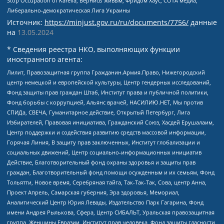
Stop Occupation of Karelia, Вернись живым, Фридом Хаус, СОТА медиа,
Либерально-демократическая Лига Украины
Источник:
https://minjust.gov.ru/ru/documents/7756/
данные
на
13.05.2024
* Сведения реестра НКО, выполняющих функции
иностранного агента:
Лилит, Правозащитная группа Гражданин.Армия.Право, Нижегородский
центр немецкой и европейской культуры, Центр гендерных исследований,
Фонд защиты прав граждан Штаб, Институт права и публичной политики,
Фонд борьбы с коррупцией, Альянс врачей, НАСИЛИЮ.НЕТ, Мы против
СПИДа, СВЕЧА, Гуманитарное действие, Открытый Петербург, Лига
Избирателей, Правовая инициатива, Гражданский Союз, Хасдей Ерушалаим,
Центр поддержки и содействия развитию средств массовой информации,
Горячая Линия, В защиту прав заключенных, Институт глобализации и
социальных движений, Центр социально-информационных инициатив
Действие, Благотворительный фонд охраны здоровья и защиты прав
граждан, Благотворительный фонд помощи осужденным и их семьям, Фонд
Тольятти, Новое время, Серебряная тайга, Так-Так-Так, Сова, центр Анна,
Проект Апрель, Самарская губерния, Эра здоровья, Мемориал,
Аналитический Центр Юрия Левады, Издательство Парк Гагарина, Фонд
имени Андрея Рылькова, Сфера, Центр СИБАЛЬТ, Уральская правозащитная
группа, Женщины Евразии, Институт прав человека, Фонд защиты гласности,