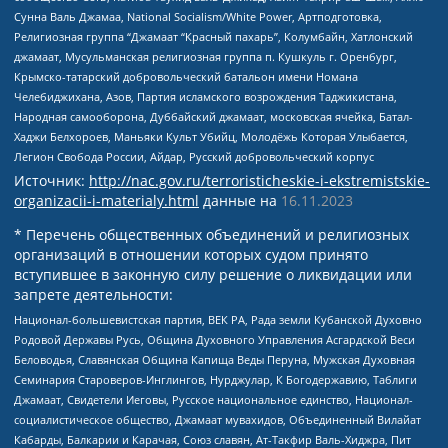
Сунна Валь Джамаа, National Socialism/White Power, Артподготовка,
Религиозная группа “Джамаат “Красный пахарь”, Колумбайн, Хатлонский
джамаат, Мусульманская религиозная группа п. Кушкуль г. Оренбург,
Крымско-татарский добровольческий батальон имени Номана
Челебиджихана, Азов, Партия исламского возрождения Таджикистана,
Народная самооборона, Дуббайский джамаат, московская ячейка, Батал-
Хаджи Белхороев, Маньяки Культ Убийц, Молодёжь Которая Улыбается,
Легион Свобода России, Айдар, Русский добровольческий корпус
Источник:
http://nac.gov.ru/terroristicheskie-i-ekstremistskie-
organizacii-i-materialy.html
данные на
16.11.2023
* Перечень общественных объединений и религиозных
организаций в отношении которых судом принято
вступившее в законную силу решение о ликвидации или
запрете деятельности:
Национал-большевистская партия, ВЕК РА, Рада земли Кубанской Духовно
Родовой Державы Русь, Община Духовного Управления Асгардской Веси
Беловодья, Славянская Община Капища Веды Перуна, Мужская Духовная
Семинария Староверов-Инглингов, Нурджулар, К Богодержавию, Таблиги
Джамаат, Свидетели Иеговы, Русское национальное единство, Национал-
социалистическое общество, Джамаат мувахидов, Объединенный Вилайат
Кабарды, Балкарии и Карачая, Союз славян, Ат-Такфир Валь-Хиджра, Пит