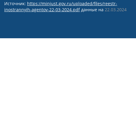
Источник:
https://minjust.gov.ru/uploaded/files/reestr-
inostrannyih-agentov-22-03-2024.pdf
данные на
22.03.2024