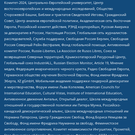
Комитет-2024, Центрально-Европейский университет, Центр
восточноевропейских и международных исследований, Общество
Сторожевой башни, Библии и трактатов Свидетелей Иеговы, Гражданский
Совет, Центр анализа европейской политики, Академическая сеть Восточная
Европа, Российский комитет действия, РЭНД корпорейшн, Русская Америка
за демократию в России, Настоящая Россия, Глобальная сеть журналистов-
расследователей, Служба поддержки, Свободная Россия Берлин, Свободная
Россия Северный Рейн-Вестфалия, Фонд глобальной помощи, Антивоенный
комитет России, Russie-Libertes, La Asocicion de Rusos Libres, Союз за
возвращение Северных территорий, Крымскотатарский Ресурсный Центр,
Глобальный союз IndustriALL, Russian Election Monitor, Article 19, Мнение
медиа, Федерация анархического черного креста, Радио Свободная Европа,
Германское общество изучения Восточной Европы, Фонд имени Фридриха
Эберта, XZ gGmbH, Мобильная академия поддержки гендерной демократии
и миротворчества, Форум имени Льва Копелева, American Councils for
International Education, Cultural Vistas, Institute of International Education,
Антивоенное движение Антальи, Открытый диалог, Школа международных
отношений и государственной политики им Питера Мунка, Российско-
канадский демократический альянс, Школа международных отношений им
Нормана Патерсона, Центр Гражданских Свобод, Фонд Бориса Немцова за
Свободу, Фонд имени Фридриха Науманна за свободу, Феминистское
антивоенное сопротивление, Комитет независимости Ингушетии, Прометей,