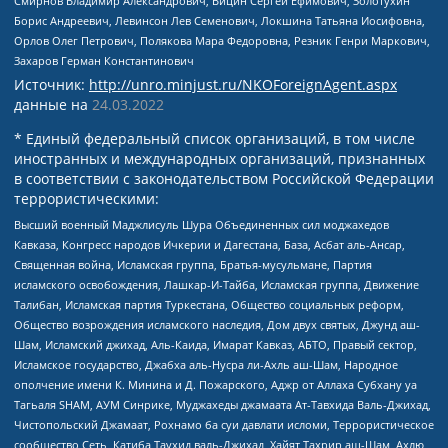
Смирнов Владимир Александрович, Вицин Сергей Ефимович, Золотухин
Борис Андреевич, Левинсон Лев Семенович, Локшина Татьяна Иосифовна,
Орлов Олег Петрович, Полякова Мара Федоровна, Резник Генри Маркович,
Захаров Герман Константинович
Источник:
http://unro.minjust.ru/NKOForeignAgent.aspx
данные на
24.03.2022
* Единый федеральный список организаций, в том числе
иностранных и международных организаций, признанных
в соответствии с законодательством Российской Федерации
террористическими:
Высший военный Маджлисуль Шура Объединенных сил моджахедов
Кавказа, Конгресс народов Ичкерии и Дагестана, База, Асбат аль-Ансар,
Священная война, Исламская группа, Братья-мусульмане, Партия
исламского освобождения, Лашкар-И-Тайба, Исламская группа, Движение
Талибан, Исламская партия Туркестана, Общество социальных реформ,
Общество возрождения исламского наследия, Дом двух святых, Джунд аш-
Шам, Исламский джихад, Аль-Каида, Имарат Кавказ, АБТО, Правый сектор,
Исламское государство, Джабха аль-Нусра ли-Ахль аш-Шам, Народное
ополчение имени К. Минина и Д. Пожарского, Аджр от Аллаха Субхану уа
Тагьаля SHAM, АУМ Синрике, Муджахеды джамаата Ат-Тавхида Валь-Джихад,
Чистопольский Джамаат, Рохнамо ба суи давлати исломи, Террористическое
сообщество Сеть, Катиба Таухид валь-Джихад, Хайят Тахрир аш-Шам, Ахлю