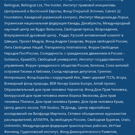
Bellingcat, Bellingcat Ltd, The Insider, Институт правовой инициативы
Центральной и Восточной Европы, Фонд Открытой Эстонии, Calvert 22
Foundation, Канадский украинский конгресс, Институт Макдональда-Лорье,
Украинская национальная федерация Канады, Декабристы, Международный
научный центр им Вудро Вильсона, Свободная пресса, Возрождение,
Всеукраинский духовный центр , Риддл, Русский антивоенный комитет в
Швеции, Проект Медуза, Фонд Андрея Сахарова, Форум свободной России,
Лига Свободных Наций, Transparеncy International, Форум Свободных
Народов ПостРоссии, Солидарность с гражданским движением в России –
Solidarus, КрымSOS, Свободный университет, Институт государственного
управления, Форум гражданского общества Россия, Беллона, Союз жителей
островов Тисима и Хабомаи, Съезд народных депутатов, Гринпис
Интернешнл, Фонд борьбы с коррупцией Инк, Завет церквей TCCN, Агора,
Всемирный фонд природы, BDR Novaja Gazeta-Europe, Алтай проект,
Образовательный дом прав человека Чернигов, Фонд Дом Прав Человека,
Белорусский дом прав человека имени Бориса Звозскова, Дом прав
человека Тбилиси, Дом прав человека Ереван, Дом прав человека Крым,
Центр дикого лосося, TVR Studios, ТВ Дождь, Центр европейских
исследований им Вилфрида Мартенса, Сетевое объединение журналистов
расследователей, АЛЛАТРА, За свободную Россию, Свободная Бурятия, Uralic,
UnKremlin, Международная федерация транспортных рабочих, ИстЧам
Финланд, Гудзоновский институт, Фонд Демократического Развития,