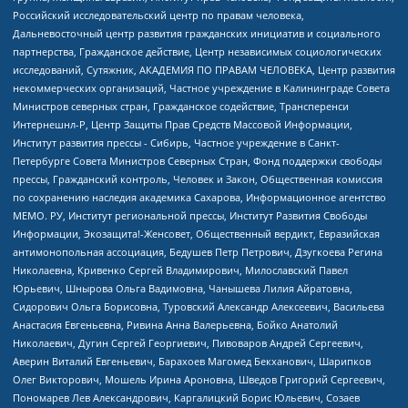
Российский исследовательский центр по правам человека,
Дальневосточный центр развития гражданских инициатив и социального
партнерства, Гражданское действие, Центр независимых социологических
исследований, Сутяжник, АКАДЕМИЯ ПО ПРАВАМ ЧЕЛОВЕКА, Центр развития
некоммерческих организаций, Частное учреждение в Калининграде Совета
Министров северных стран, Гражданское содействие, Трансперенси
Интернешнл-Р, Центр Защиты Прав Средств Массовой Информации,
Институт развития прессы - Сибирь, Частное учреждение в Санкт-
Петербурге Совета Министров Северных Стран, Фонд поддержки свободы
прессы, Гражданский контроль, Человек и Закон, Общественная комиссия
по сохранению наследия академика Сахарова, Информационное агентство
МЕМО. РУ, Институт региональной прессы, Институт Развития Свободы
Информации, Экозащита!-Женсовет, Общественный вердикт, Евразийская
антимонопольная ассоциация, Бедушев Петр Петрович, Дзугкоева Регина
Николаевна, Кривенко Сергей Владимирович, Милославский Павел
Юрьевич, Шнырова Ольга Вадимовна, Чанышева Лилия Айратовна,
Сидорович Ольга Борисовна, Туровский Александр Алексеевич, Васильева
Анастасия Евгеньевна, Ривина Анна Валерьевна, Бойко Анатолий
Николаевич, Дугин Сергей Георгиевич, Пивоваров Андрей Сергеевич,
Аверин Виталий Евгеньевич, Барахоев Магомед Бекханович, Шарипков
Олег Викторович, Мошель Ирина Ароновна, Шведов Григорий Сергеевич,
Пономарев Лев Александрович, Каргалицкий Борис Юльевич, Созаев