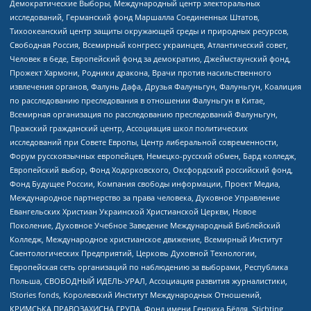
Демократические Выборы, Международный центр электоральных
исследований, Германский фонд Маршалла Соединенных Штатов,
Тихоокеанский центр защиты окружающей среды и природных ресурсов,
Свободная Россия, Всемирный конгресс украинцев, Атлантический совет,
Человек в беде, Европейский фонд за демократию, Джеймстаунский фонд,
Прожект Хармони, Родники дракона, Врачи против насильственного
извлечения органов, Фалунь Дафа, Друзья Фалуньгун, Фалуньгун, Коалиция
по расследованию преследования в отношении Фалуньгун в Китае,
Всемирная организация по расследованию преследований Фалуньгун,
Пражский гражданский центр, Ассоциация школ политических
исследований при Совете Европы, Центр либеральной современности,
Форум русскоязычных европейцев, Немецко-русский обмен, Бард колледж,
Европейский выбор, Фонд Ходорковского, Оксфордский российский фонд,
Фонд Будущее России, Компания свободы информации, Проект Медиа,
Международное партнерство за права человека, Духовное Управление
Евангельских Христиан Украинской Христианской Церкви, Новое
Поколение, Духовное Учебное Заведение Международный Библейский
Колледж, Международное христианское движение, Всемирный Институт
Саентологических Предприятий, Церковь Духовной Технологии,
Европейская сеть организаций по наблюдению за выборами, Республика
Польша, СВОБОДНЫЙ ИДЕЛЬ-УРАЛ, Ассоциация развития журналистики,
IStories fonds, Королевский Институт Международных Отношений,
КРИМСЬКА ПРАВОЗАХИСНА ГРУПА, Фонд имени Генриха Бёлля, Stichting