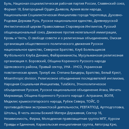
Буль, Национал-социалистическая рабочая партия России, Славянский союз,
Формат-18, Благородный Орден Дьявола, Армия воли народа,
Национальная Социалистическая Инициатива города Череповца, Духовно-
Родовая Держава Русь, Русское национальное единство, Древнерусской
Инглистической церкви Православных Староверов-Инглингов, Русский
общенациональный союз, Движение против нелегальной иммиграции,
Кровь и Честь, О свободе совести и о религиозных объединениях, Омская
организация общественного политического движения Русское
национальное единство, Северное Братство, Клуб Болельщиков
Футбольного Клуба Динамо, Файзрахманисты, Мусульманская религиозная
организация п. Боровский, Община Коренного Русского народа
Щелковского района, Правый сектор, УНА - УНСО, Украинская
повстанческая армия, Тризуб им. Степана Бандеры, Братство, Белый Крест,
Misanthropic division, Религиозное объединение последователей инглиизма,
Народная Социальная Инициатива, TulaSkins, Этнополитическое
объединение Русские, Русское национальное объединение Атака, Мечеть
Мирмамеда, Община Коренного Русского народа г. Астрахани, ВОЛЯ,
Меджлис крымскотатарского народа, Рубеж Севера, ТОЙС, О
противодействии экстремистской деятельности, РЕВТАТПОД, Артподготовка,
Штольц, В честь иконы Божией Матери Державная, Сектор 16,
Независимость, Фирма, Молодежная правозащитная группа МПГ, Курсом
Правды и Единения, Каракольская инициативная группа, Автоград Крю,