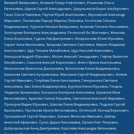
Валерий Валерьевич, Исламов Тимур Рифгатович, Романова Ольга
Евгеньевна, Щаров Сергей Алексадрович, Цирульников Борис Альбертович,
Гасан Ольга Павловна, Паутов Юрий Анатольевич, Верховский Александр
Маркович, Пислакова-Паркер Марина Петровна, Кочеткова Татьяна
Владимировна, Чуркина Наталья Валерьевна, Акимова Татьяна Николаевна,
Золотарева Екатерина Александровна, Рачинский Ян Збигневич, Жемкова
Елена Борисовна, Гудков Лев Дмитриевич, Илларионова Юлия Юрьевна,
Саранг Анна Васильевна, Захарова Светлана Сергеевна, Аверин Владимир
Анатольевич, Щур Татьяна Михайловна, Щур Николай Алексеевич,
Блинушов Андрей Юрьевич, Мосин Алексей Геннадьевич, Гефтер Валентин
Михайлович, Симонов Алексей Кириллович, Флиге Ирина Анатольевна,
Мельникова Валентина Дмитриевна, Вититинова Елена Владимировна,
Баженова Светлана Куприяновна, Максимов Сергей Владимирович, Беляев
Сергей Иванович, Голубева Елена Николаевна, Ганнушкина Светлана
Алексеевна, Закс Елена Владимировна, Буртина Елена Юрьевна, Гендель
Людмила Залмановна, Кокорина Екатерина Алексеевна, Шуманов Илья
Вячеславович, Арапова Галина Юрьевна, Свечников Анатолий Мариевич,
Прохоров Вадим Юрьевич, Шахова Елена Владимировна, Подузов Сергей
Васильевич, Протасова Ирина Вячеславовна, Литинский Леонид Борисович,
Лукашевский Сергей Маркович, Бахмин Вячеслав Иванович, Шабад
Анатолий Ефимович, Сухих Дарья Николаевна, Орлов Олег Петрович,
Добровольская Анна Дмитриевна, Королева Александра Евгеньевна,