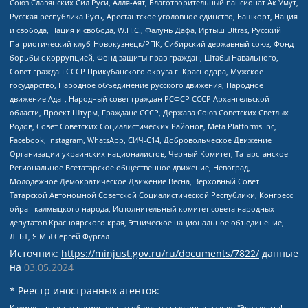
Союз Славянских Сил Руси, Алля-Аят, Благотворительный пансионат Ак Умут,
Русская республика Русь, Арестантское уголовное единство, Башкорт, Нация
и свобода, Нация и свобода, W.H.С., Фалунь Дафа, Иртыш Ultras, Русский
Патриотический клуб-Новокузнецк/РПК, Сибирский державный союз, Фонд
борьбы с коррупцией, Фонд защиты прав граждан, Штабы Навального,
Совет граждан СССР Прикубанского округа г. Краснодара, Мужское
государство, Народное объединение русского движения, Народное
движение Адат, Народный совет граждан РСФСР СССР Архангельской
области, Проект Штурм, Граждане СССР, Держава Союз Советских Светлых
Родов, Совет Советских Социалистических Районов, Meta Platforms Inc,
Facebook, Instagram, WhatsApp, СИЧ-С14, Добровольческое Движение
Организации украинских националистов, Черный Комитет, Татарстанское
Региональное Всетатарское общественное движение, Невоград,
Молодежное Демократическое Движение Весна, Верховный Совет
Татарской Автономной Советской Социалистической Республики, Конгресс
ойрат-калмыцкого народа, Исполнительный комитет совета народных
депутатов Красноярского края, Этническое национальное объединение,
ЛГБТ, Я.МЫ Сергей Фургал
Источник:
https://minjust.gov.ru/ru/documents/7822/
данные
на
03.05.2024
* Реестр иностранных агентов:
Калининградская региональная общественная организация "Экозащита!-Женсовет", Фонд содействия защите прав и свобод граждан "Общественный вердикт", Фонд "Институт Развития Свободы Информации", Частное учреждение "Информационное агентство МЕМО. РУ", Региональная общественная организация "Общественная комиссия по сохранению наследия академика Сахарова", Фонд поддержки свободы прессы, Санкт-Петербургская общественная правозащитная организация "Гражданский контроль", Межрегиональная общественная организация "Информационно-просветительский центр "Мемориал", Региональный Фонд "Центр Защиты Прав Средств Массовой Информации", с 05.12.2023 Фонд "Центр Защиты Прав Средств массовой информации", Региональная общественная благотворительная организация помощи беженцам и мигрантам "Гражданское содействие", Негосударственное образовательное учреждение дополнительного профессионального образования (повышение квалификации) специалистов "АКАДЕМИЯ ПО ПРАВАМ ЧЕЛОВЕКА", Свердловская региональная общественная организация "Сутяжник", Автономная некоммерческая организация "Центр независимых социологических исследований", Союз общественных объединений "Российский исследовательский центр по правам человека", Региональное общественное учреждение научно-информационный центр "МЕМОРИАЛ", Некоммерческая организация "Фонд защиты гласности", Автономная некоммерческая организация "Институт прав человека", Городская общественная организация "Екатеринбургское общество "МЕМОРИАЛ", Городская общественная организация "Рязанское историко-просветительское и правозащитное общество "Мемориал" (Рязанский Мемориал), Челябинский региональный орган общественной самодеятельности – женское общественное объединение "Женщины Евразии", Челябинский региональный орган общественной самодеятельности "Уральская правозащитная группа", Фонд содействия защите здоровья и социальной справедливости имени Андрея Рылькова, Автономная Некоммерческая Организация "Аналитический Центр Юрия Левады", Автономная некоммерческая организация социальной поддержки населения "Проект Апрель", Региональная общественная организация помощи женщинам и детям, находящимся в кризисной ситуации "Информационно-методический центр "Анна", Фонд содействия развитию массовых коммуникаций и правовому просвещению "Так-так-Так", Фонд содействия устойчивому развитию "Серебряная тайга", Свердловский региональный общественный фонд социальных проектов "Новое время", "Idel.Реалии", Кавказ.Реалии, Крым.Реалии, Телеканал Настоящее Время, Татаро-башкирская служба Радио Свобода (Azatliq Radiosi), Радио Свободная Европа/Радио Свобода (PCE/PC), "Сибирь.Реалии", "Фактограф", Благотворительный фонд помощи осужденным и их семьям, Автономная некоммерческая организация "Институт глобализации и социальных движений", Фонд "В защиту прав заключенных", Частное учреждение "Центр поддержки и содействия развитию средств массовой информации", Пензенский региональный общественный благотворительный фонд "Гражданский союз", "Север.Реалии", Некоммерческая организация Фонд "Правовая инициатива", Общество с ограниченной ответственностью "Радио Свободная Европа/Радио Свобода", Чешское информационное агентство "MEDIUM-ORIENT", Красноярская региональная общественная организация "Мы против СПИДа", Камалягин Денис Николаевич, Маркелов Сергей Евгеньевич, Пономарев Лев Александрович, Савицкая Людмила Алексеевна, Автономная некоммерческая организация "Центр по работе с проблемой насилия "НАСИЛИЮ.НЕТ", Межрегиональный профессиональный союз работников здравоохранения "Альянс врачей", Юридическое лицо, зарегистрированное в Латвийской Республике, SIA "Medusa Project" (регистрационный номер 40103797863, дата регистрации 10.06.2014), Некоммерческая организация "Фонд по борьбе с коррупцией", Автономная некоммерческая организация "Институт права и публичной политики", Баданин Роман Сергеевич, Гликин Максим Александрович, Железнова Мария Михайловна, Лукьянова Юлия Сергеевна, Маетная Елизавета Витальевна, Маняхин Петр Борисович, Чуракова Ольга Владимировна, Ярош Юлия Петровна, Юридическое лицо "The Insider SIA", зарегистрированное в Риге, Латвийская Республика (дата регистрации 26.06.2015), являющееся администратором доменного имени интернет-издания "The Insider SIA", https://theins.ru, Постернак Алексей Евгеньевич, Рубин Михаил Аркадьевич, Анин Роман Александрович, Юридическое лицо Istories fonds, зарегистрированное в Латвийской Республике (регистрационный номер 50008295751, дата регистрации 24.02.2020), Великовский Дмитрий Александрович, Долинина Ирина Николаевна, Мароховская Алеся Алексеевна, Шлейнов Роман Юрьевич, Шмагун Олеся Валентиновна, Общество с ограниченной ответственностью "Альтаир 2021", Общество с ограниченной ответственностью "Вега 2021", Общество с ограниченной ответственностью "Главный редактор 2021", Общество с ограниченной ответственностью "Ромашки монолит", Важенков Артем Валерьевич, Ивановская областная общественная организация "Центр гендерных исследований", Гурман Юрий Альбертович, Медиапроект "ОВД-Инфо", Егоров Владимир Владимирович, Жилинский Владимир Александрович, Общество с ограниченной ответственностью "ЗП", Иванова София Юрьевна, Карезина Инна Павловна, Кильтау Екатерина Викторовна, Петров Алексей Викторович, Пискунов Сергей Евгеньевич, Смирнов Сергей Сергеевич, Тихонов Михаил Сергеевич, Общество с ограниченной ответственностью "ЖУРНАЛИСТ-ИНОСТРАННЫЙ АГЕНТ", Арапова Галина Юрьевна, Вольтская Татьяна Анатольевна, Американская компания "Mason G.E.S. Anonymous Foundation" (США), являющаяся владельцем интернет-издания https://mnews.world/, Компания "Stichting Bellingcat", зарегистрированная в Нидерландах (дата регистрации 11.07.2018), Захаров Андрей Вячеславович, Клепиковская Екатерина Дмитриевна, Общество с ограниченной ответственностью "МЕМО", Перл Роман Александрович, Симонов Евгений Алексеевич, Соловьева Елена Анатольевна, Сотников Даниил Владимирович, Сурначева Елизавета Дмитриевна, Автономная некоммерческая организация по защите прав человека и информированию населения "Якутия – Наше Мнение", Общество с ограниченной ответственностью "Москоу диджитал медиа", с 26.01.2023 Общество с ограниченной ответственностью "Чайка Белые сады", Ветошкина Валерия Валерьевна, Заговора Максим Александрович, Межрегиональное общественное движение "Российская ЛГБТ - сеть", Оленичев Максим Владимирович, Павлов Иван Юрьевич, Скворцова Елена Сергеевна, Общество с ограниченной ответственностью "Как бы инагент", Кочетков Игорь Викторович, Общество с ограниченной ответственностью "Честные выборы", Еланчик Олег Александрович, Общество с ограниченной ответственностью "Нобелевский призыв", Гималова Регина Эмилевна, Григорьев Андрей Валерьевич, Григорьева Алина Александровна, Ассоциация по содействию защите прав призывников, альтернативнослужащих и военнослужащих "Правозащитная группа "Гражданин.Армия.Право", Хисамова Регина Фаритовна, Автономная некоммерческая организация по реализации социально-правовых программ "Лилит", Дальневосточное общественное движение "Маяк", Санкт-Петербургская ЛГБТ-инициативная группа "Выход", Инициативная группа ЛГБТ+ "Реверс", Алексеев Андрей Викторович, Бекбулатова Таисия Львовна, Беляев Иван Михайлович, Владыкина Елена Сергеевна, Гельман Марат Александрович, Никульшина Вероника Юрьевна, Толоконникова Надежда Андреевна, Шендерович Виктор Анатольевич, Общество с ограниченной ответственностью "Данное сообщение", Общество с ограниченной ответственностью Издательский дом "Новая глава", Айнбиндер Александра Александровна, Московский комьюнити-центр для ЛГБТ+инициатив, Благотворительный фонд развития филантропии, Deutsche Welle (Германия, Kurt-Schumacher-Strasse 3, 53113 Bonn), Борзунова Мария Михайловна, Воробьев Виктор Викторович, Голубева Анна Львовна, Константинова Алла Михайловна, Малкова Ирина Владимировна, Мурадов Мурад Абдулгалимович, Осетинская Елизавета Николаевна, Понасенков Евгений Николаевич, Ганапольский Матвей Юрьевич, Киселев Евгений Алексеевич, Борухович Ирина Григорьевна, Дремин Иван Тимофеевич, Дубровский Дмитрий Викторович, Красноярская региональная общественная организация поддержки и развития альтернативных образовательных технологий и межкультурных коммуникаций "ИНТЕРРА", Маяковская Екатерина Алексеевна, Фейгин Марк Захарович, Филимонов Андрей Викторович, Дзугкоева Регина Николаевна, Доброхотов Роман Александрович, Дудь Юрий Александрович, Елкин Сергей Владимирович, Кругликов Кирилл Игоревич, Сабунаева Мария Леонидовна, Семенов Алексей Владимирович, Шаинян Карен Багратович, Шульман Екатерина Михайловна, Асафьев Артур Валерьевич, Вахштайн Виктор Семенович, Венедиктов Алексей Алексеевич, Лушникова Екатерина Евгеньевна, Волков Леонид Михайлович, Невзоров Александр Глебович, Пархоменко Сергей Борисович, Сироткин Ярослав Николаевич, Кара-Мурза Владимир Владимирович, Баранова Наталья Владимировна, Гозман Леонид Яковлевич, Кагарлицкий Борис Юльевич, Климарев Михаил Валерьевич, Милов Владимир Станиславович, Автономная некоммерческая организация Краснодарский центр современного искусства "Типография", Моргенштерн Алишер Тагирович, Соболь Любовь Эдуардовна, Общество с ограниченной ответственностью "ЛИЗА НОРМ", Каспаров Гарри Кимович, Ходорковский Михаил Борисович, Общество с ограниченной ответственностью "Апрельские тезисы", Данилович Ирина Брониславовна, Кашин Олег Владимирович, Петров Николай Владимирович, Пивоваров Алексей Владимирович, Соколов Михаил Владимирович, Цветкова Юлия Владимировна, Чичваркин Евгений Александрович, Комитет против пыток/Команда против пыток, Общество с ограниченной ответственностью "Первый научный", Общество с ограниченной ответственностью "Вертолет и ко", Белоцерковская Вероника Борисовна, Кац Максим Евгеньевич, Лазарева Татьяна Юрьевна, Шаведдинов Руслан Табризович, Яшин Илья Валерьевич, Общество с ограниченной ответственностью "Иноагент ААВ", Алешковский Дмитрий Петрович, Альбац Евгения Марковна, Быков Дмитрий Львович, Галямина Юлия Евгеньевна, Лойко Сергей Леонидович, Мартынов Кирилл Константинович, Медведев Сергей Александрович, Крашенинников Федор Геннадиевич, Гордеева Катерина Вл