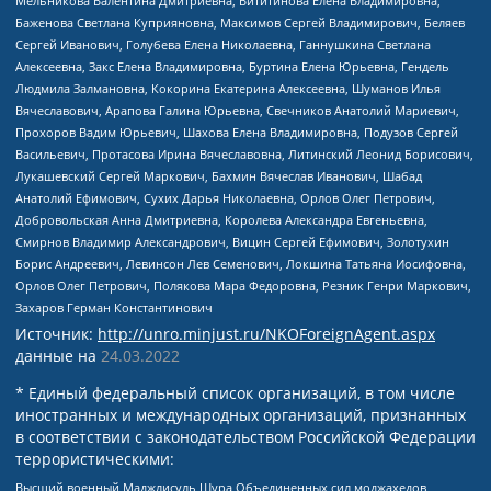
Мельникова Валентина Дмитриевна, Вититинова Елена Владимировна,
Баженова Светлана Куприяновна, Максимов Сергей Владимирович, Беляев
Сергей Иванович, Голубева Елена Николаевна, Ганнушкина Светлана
Алексеевна, Закс Елена Владимировна, Буртина Елена Юрьевна, Гендель
Людмила Залмановна, Кокорина Екатерина Алексеевна, Шуманов Илья
Вячеславович, Арапова Галина Юрьевна, Свечников Анатолий Мариевич,
Прохоров Вадим Юрьевич, Шахова Елена Владимировна, Подузов Сергей
Васильевич, Протасова Ирина Вячеславовна, Литинский Леонид Борисович,
Лукашевский Сергей Маркович, Бахмин Вячеслав Иванович, Шабад
Анатолий Ефимович, Сухих Дарья Николаевна, Орлов Олег Петрович,
Добровольская Анна Дмитриевна, Королева Александра Евгеньевна,
Смирнов Владимир Александрович, Вицин Сергей Ефимович, Золотухин
Борис Андреевич, Левинсон Лев Семенович, Локшина Татьяна Иосифовна,
Орлов Олег Петрович, Полякова Мара Федоровна, Резник Генри Маркович,
Захаров Герман Константинович
Источник:
http://unro.minjust.ru/NKOForeignAgent.aspx
данные на
24.03.2022
* Единый федеральный список организаций, в том числе
иностранных и международных организаций, признанных
в соответствии с законодательством Российской Федерации
террористическими:
Высший военный Маджлисуль Шура Объединенных сил моджахедов