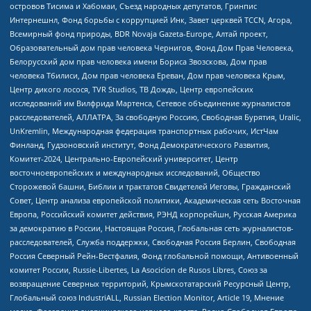
островов Тисима и Хабомаи, Съезд народных депутатов, Гринпис
Интернешнл, Фонд борьбы с коррупцией Инк, Завет церквей TCCN, Агора,
Всемирный фонд природы, BDR Novaja Gazeta-Europe, Алтай проект,
Образовательный дом прав человека Чернигов, Фонд Дом Прав Человека,
Белорусский дом прав человека имени Бориса Звозскова, Дом прав
человека Тбилиси, Дом прав человека Ереван, Дом прав человека Крым,
Центр дикого лосося, TVR Studios, ТВ Дождь, Центр европейских
исследований им Вилфрида Мартенса, Сетевое объединение журналистов
расследователей, АЛЛАТРА, За свободную Россию, Свободная Бурятия, Uralic,
UnKremlin, Международная федерация транспортных рабочих, ИстЧам
Финланд, Гудзоновский институт, Фонд Демократического Развития,
Комитет-2024, Центрально-Европейский университет, Центр
восточноевропейских и международных исследований, Общество
Сторожевой башни, Библии и трактатов Свидетелей Иеговы, Гражданский
Совет, Центр анализа европейской политики, Академическая сеть Восточная
Европа, Российский комитет действия, РЭНД корпорейшн, Русская Америка
за демократию в России, Настоящая Россия, Глобальная сеть журналистов-
расследователей, Служба поддержки, Свободная Россия Берлин, Свободная
Россия Северный Рейн-Вестфалия, Фонд глобальной помощи, Антивоенный
комитет России, Russie-Libertes, La Asocicion de Rusos Libres, Союз за
возвращение Северных территорий, Крымскотатарский Ресурсный Центр,
Глобальный союз IndustriALL, Russian Election Monitor, Article 19, Мнение