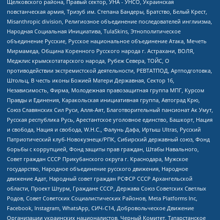
Щелковского района, Правый сектор, УНА - УНСО, Украинская
повстанческая армия, Тризуб им. Степана Бандеры, Братство, Белый Крест,
Misanthropic division, Религиозное объединение последователей инглиизма,
Народная Социальная Инициатива, TulaSkins, Этнополитическое
объединение Русские, Русское национальное объединение Атака, Мечеть
Мирмамеда, Община Коренного Русского народа г. Астрахани, ВОЛЯ,
Меджлис крымскотатарского народа, Рубеж Севера, ТОЙС, О
противодействии экстремистской деятельности, РЕВТАТПОД, Артподготовка,
Штольц, В честь иконы Божией Матери Державная, Сектор 16,
Независимость, Фирма, Молодежная правозащитная группа МПГ, Курсом
Правды и Единения, Каракольская инициативная группа, Автоград Крю,
Союз Славянских Сил Руси, Алля-Аят, Благотворительный пансионат Ак Умут,
Русская республика Русь, Арестантское уголовное единство, Башкорт, Нация
и свобода, Нация и свобода, W.H.С., Фалунь Дафа, Иртыш Ultras, Русский
Патриотический клуб-Новокузнецк/РПК, Сибирский державный союз, Фонд
борьбы с коррупцией, Фонд защиты прав граждан, Штабы Навального,
Совет граждан СССР Прикубанского округа г. Краснодара, Мужское
государство, Народное объединение русского движения, Народное
движение Адат, Народный совет граждан РСФСР СССР Архангельской
области, Проект Штурм, Граждане СССР, Держава Союз Советских Светлых
Родов, Совет Советских Социалистических Районов, Meta Platforms Inc,
Facebook, Instagram, WhatsApp, СИЧ-С14, Добровольческое Движение
Организации украинских националистов, Черный Комитет, Татарстанское