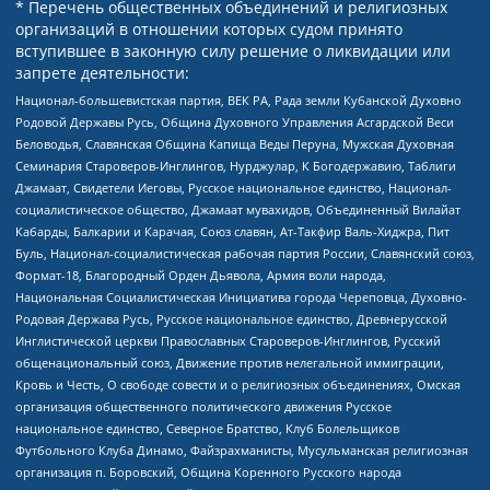
* Перечень общественных объединений и религиозных
организаций в отношении которых судом принято
вступившее в законную силу решение о ликвидации или
запрете деятельности:
Национал-большевистская партия, ВЕК РА, Рада земли Кубанской Духовно
Родовой Державы Русь, Община Духовного Управления Асгардской Веси
Беловодья, Славянская Община Капища Веды Перуна, Мужская Духовная
Семинария Староверов-Инглингов, Нурджулар, К Богодержавию, Таблиги
Джамаат, Свидетели Иеговы, Русское национальное единство, Национал-
социалистическое общество, Джамаат мувахидов, Объединенный Вилайат
Кабарды, Балкарии и Карачая, Союз славян, Ат-Такфир Валь-Хиджра, Пит
Буль, Национал-социалистическая рабочая партия России, Славянский союз,
Формат-18, Благородный Орден Дьявола, Армия воли народа,
Национальная Социалистическая Инициатива города Череповца, Духовно-
Родовая Держава Русь, Русское национальное единство, Древнерусской
Инглистической церкви Православных Староверов-Инглингов, Русский
общенациональный союз, Движение против нелегальной иммиграции,
Кровь и Честь, О свободе совести и о религиозных объединениях, Омская
организация общественного политического движения Русское
национальное единство, Северное Братство, Клуб Болельщиков
Футбольного Клуба Динамо, Файзрахманисты, Мусульманская религиозная
организация п. Боровский, Община Коренного Русского народа