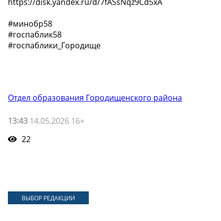
https://disk.yandex.ru/d/7fASsNqz9Cd5xA
#минобр58
#госпаблик58
#госпаблики_Городище
Отдел образования Городищенского района
13:43
14.05.2026 16+
22
ВЫБОР РЕДАКЦИИ