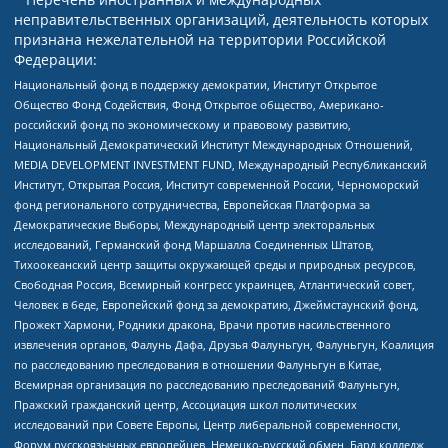
неправительственных организаций, деятельность которых
признана нежелательной на территории Российской
Федерации:
Национальный фонд в поддержку демократии, Институт Открытое
Общество Фонд Содействия, Фонд Открытое общество, Американо-
российский фонд по экономическому и правовому развитию,
Национальный Демократический Институт Международных Отношений,
MEDIA DEVELOPMENT INVESTMENT FUND, Международный Республиканский
Институт, Открытая Россия, Институт современной России, Черноморский
фонд регионального сотрудничества, Европейская Платформа за
Демократические Выборы, Международный центр электоральных
исследований, Германский фонд Маршалла Соединенных Штатов,
Тихоокеанский центр защиты окружающей среды и природных ресурсов,
Свободная Россия, Всемирный конгресс украинцев, Атлантический совет,
Человек в беде, Европейский фонд за демократию, Джеймстаунский фонд,
Прожект Хармони, Родники дракона, Врачи против насильственного
извлечения органов, Фалунь Дафа, Друзья Фалуньгун, Фалуньгун, Коалиция
по расследованию преследования в отношении Фалуньгун в Китае,
Всемирная организация по расследованию преследований Фалуньгун,
Пражский гражданский центр, Ассоциация школ политических
исследований при Совете Европы, Центр либеральной современности,
Форум русскоязычных европейцев, Немецко-русский обмен, Бард колледж,