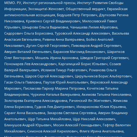
МЕМО. РУ, Институт региональной прессы, Институт Развития Свободы
Информации, Экозащита!-Женсовет, Общественный вердикт, Евразийская
антимонопольная ассоциация, Бедушев Петр Петрович, Дзугкоева Регина
Николаевна, Кривенко Сергей Владимирович, Милославский Павел
Юрьевич, Шнырова Ольга Вадимовна, Чанышева Лилия Айратовна,
Сидорович Ольга Борисовна, Туровский Александр Алексеевич, Васильева
Анастасия Евгеньевна, Ривина Анна Валерьевна, Бойко Анатолий
Николаевич, Дугин Сергей Георгиевич, Пивоваров Андрей Сергеевич,
Аверин Виталий Евгеньевич, Барахоев Магомед Бекханович, Шарипков
Олег Викторович, Мошель Ирина Ароновна, Шведов Григорий Сергеевич,
Пономарев Лев Александрович, Каргалицкий Борис Юльевич, Созаев
Валерий Валерьевич, Исламов Тимур Рифгатович, Романова Ольга
Евгеньевна, Щаров Сергей Алексадрович, Цирульников Борис Альбертович,
Гасан Ольга Павловна, Паутов Юрий Анатольевич, Верховский Александр
Маркович, Пислакова-Паркер Марина Петровна, Кочеткова Татьяна
Владимировна, Чуркина Наталья Валерьевна, Акимова Татьяна Николаевна,
Золотарева Екатерина Александровна, Рачинский Ян Збигневич, Жемкова
Елена Борисовна, Гудков Лев Дмитриевич, Илларионова Юлия Юрьевна,
Саранг Анна Васильевна, Захарова Светлана Сергеевна, Аверин Владимир
Анатольевич, Щур Татьяна Михайловна, Щур Николай Алексеевич,
Блинушов Андрей Юрьевич, Мосин Алексей Геннадьевич, Гефтер Валентин
Михайлович, Симонов Алексей Кириллович, Флиге Ирина Анатольевна,