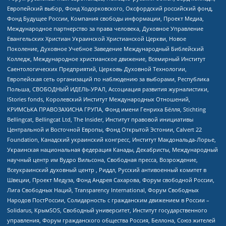
Европейский выбор, Фонд Ходорковского, Оксфордский российский фонд,
Фонд Будущее России, Компания свободы информации, Проект Медиа,
Международное партнерство за права человека, Духовное Управление
Евангельских Христиан Украинской Христианской Церкви, Новое
Поколение, Духовное Учебное Заведение Международный Библейский
Колледж, Международное христианское движение, Всемирный Институт
Саентологических Предприятий, Церковь Духовной Технологии,
Европейская сеть организаций по наблюдению за выборами, Республика
Польша, СВОБОДНЫЙ ИДЕЛЬ-УРАЛ, Ассоциация развития журналистики,
IStories fonds, Королевский Институт Международных Отношений,
КРИМСЬКА ПРАВОЗАХИСНА ГРУПА, Фонд имени Генриха Бёлля, Stichting
Bellingcat, Bellingcat Ltd, The Insider, Институт правовой инициативы
Центральной и Восточной Европы, Фонд Открытой Эстонии, Calvert 22
Foundation, Канадский украинский конгресс, Институт Макдональда-Лорье,
Украинская национальная федерация Канады, Декабристы, Международный
научный центр им Вудро Вильсона, Свободная пресса, Возрождение,
Всеукраинский духовный центр , Риддл, Русский антивоенный комитет в
Швеции, Проект Медуза, Фонд Андрея Сахарова, Форум свободной России,
Лига Свободных Наций, Transparеncy International, Форум Свободных
Народов ПостРоссии, Солидарность с гражданским движением в России –
Solidarus, КрымSOS, Свободный университет, Институт государственного
управления, Форум гражданского общества Россия, Беллона, Союз жителей