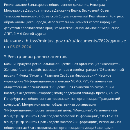
Региональное Всетатарское общественное движение, Невоград,
Молодежное Демократическое Движение Весна, Верховный Совет
Татарской Автономной Советской Социалистической Республики, Конгресс
ойрат-калмыцкого народа, Исполнительный комитет совета народных
депутатов Красноярского края, Этническое национальное объединение,
ЛГБТ, Я.МЫ Сергей Фургал
Источник:
https://minjust.gov.ru/ru/documents/7822/
данные
на
03.05.2024
* Реестр иностранных агентов:
Калининградская региональная общественная организация "Экозащита!-Женсовет", Фонд содействия защите прав и свобод граждан "Общественный вердикт", Фонд "Институт Развития Свободы Информации", Частное учреждение "Информационное агентство МЕМО. РУ", Региональная общественная организация "Общественная комиссия по сохранению наследия академика Сахарова", Фонд поддержки свободы прессы, Санкт-Петербургская общественная правозащитная организация "Гражданский контроль", Межрегиональная общественная организация "Информационно-просветительский центр "Мемориал", Региональный Фонд "Центр Защиты Прав Средств Массовой Информации", с 05.12.2023 Фонд "Центр Защиты Прав Средств массовой информации", Региональная общественная благотворительная организация помощи беженцам и мигрантам "Гражданское содействие", Негосударственное образовательное учреждение дополнительного профессионального образования (повышение квалификации) специалистов "АКАДЕМИЯ ПО ПРАВАМ ЧЕЛОВЕКА", Свердловская региональная общественная организация "Сутяжник", Автономная некоммерческая организация "Центр независимых социологических исследований", Союз общественных объединений "Российский исследовательский центр по правам человека", Региональное общественное учреждение научно-информационный центр "МЕМОРИАЛ", Некоммерческая организация "Фонд защиты гласности", Автономная некоммерческая организация "Институт прав человека", Городская общественная организация "Екатеринбургское общество "МЕМОРИАЛ", Городская общественная организация "Рязанское историко-просветительское и правозащитное общество "Мемориал" (Рязанский Мемориал), Челябинский региональный орган общественной самодеятельности – женское общественное объединение "Женщины Евразии", Челябинский региональный орган общественной самодеятельности "Уральская правозащитная группа", Фонд содействия защите здоровья и социальной справедливости имени Андрея Рылькова, Автономная Некоммерческая Организация "Аналитический Центр Юрия Левады", Автономная некоммерческая организация социальной поддержки населения "Проект Апрель", Региональная общественная организация помощи женщинам и детям, находящимся в кризисной ситуации "Информационно-методический центр "Анна", Фонд содействия развитию массовых коммуникаций и правовому просвещению "Так-так-Так", Фонд содействия устойчивому развитию "Серебряная тайга", Свердловский региональный общественный фонд социальных проектов "Новое время", "Idel.Реалии", Кавказ.Реалии, Крым.Реалии, Телеканал Настоящее Время, Татаро-башкирская служба Радио Свобода (Azatliq Radiosi), Радио Свободная Европа/Радио Свобода (PCE/PC), "Сибирь.Реалии", "Фактограф", Благотворительный фонд помощи осужденным и их семьям, Автономная некоммерческая организация "Институт глобализации и социальных движений", Фонд "В защиту прав заключенных", Частное учреждение "Центр поддержки и содействия развитию средств массовой информации", Пензенский региональный общественный благотворительный фонд "Гражданский союз", "Север.Реалии", Некоммерческая организация Фонд "Правовая инициатива", Общество с ограниченной ответственностью "Радио Свободная Европа/Радио Свобода", Чешское информационное агентство "MEDIUM-ORIENT", Красноярская региональная общественная организация "Мы против СПИДа", Камалягин Денис Николаевич, Маркелов Сергей Евгеньевич, Пономарев Лев Александрович, Савицкая Людмила Алексеевна, Автономная некоммерческая организация "Центр по работе с проблемой насилия "НАСИЛИЮ.НЕТ", Межрегиональный профессиональный союз работников здравоохранения "Альянс врачей", Юридическое лицо, зарегистрированное в Латвийской Республике, SIA "Medusa Project" (регистрационный номер 40103797863, дата регистрации 10.06.2014), Некоммерческая организация "Фонд по борьбе с коррупцией", Автономная некоммерческая организация "Институт права и публичной политики", Баданин Роман Сергеевич, Гликин Максим Александрович, Железнова Мария Михайловна, Лукьянова Юлия Сергеевна, Маетная Елизавета Витальевна, Маняхин Петр Борисович, Чуракова Ольга Владимировна, Ярош Юлия Петровна, Юридическое лицо "The Insider SIA", зарегистрированное в Риге, Латвийская Республика (дата регистрации 26.06.2015), являющееся администратором доменного имени интернет-издания "The Insider SIA", https://theins.ru, Постернак Алексей Евгеньевич, Рубин Михаил Аркадьевич, Анин Роман Александрович, Юридическое лицо Istories fonds, зарегистрированное в Латвийской Республике (регистрационный номер 50008295751, дата регистрации 24.02.2020), Великовский Дмитрий Александрович, Долинина Ирина Николаевна, Мароховская Алеся Алексеевна, Шлейнов Роман Юрьевич, Шмагун Олеся Валентиновна, Общество с ограниченной ответственностью "Альтаир 2021", Общество с ограниченной ответственностью "Вега 2021", Общество с ограниченной ответственностью "Главный редактор 2021", Общество с ограниченной ответственностью "Ромашки монолит", Важенков Артем Валерьевич, Ивановская областная общественная организация "Центр гендерных исследований", Гурман Юрий Альбертович, Медиапроект "ОВД-Инфо", Егоров Владимир Владимирович, Жилинский Владимир Александрович, Общество с ограниченной ответственностью "ЗП", Иванова София Юрьевна, Карезина Инна Павловна, Кильтау Екатерина Викторовна, Петров Алексей Викторович, Пискунов Сергей Евгеньевич, Смирнов Сергей Сергеевич, Тихонов Михаил Сергеевич, Общество с ограниченной ответственностью "ЖУРНАЛИСТ-ИНОСТРАННЫЙ АГЕНТ", Арапова Галина Юрьевна, Вольтская Татьяна Анатольевна, Американская компания "Mason G.E.S. Anonymous Foundation" (США), являющаяся владельцем интернет-издания https://mnews.world/, Компания "Stichting Bellingcat", зарегистрированная в Нидерландах (дата регистрации 11.07.2018), Захаров Андрей Вячеславович, Клепиковская Екатерина Дмитриевна, Общество с ограниченной ответственностью "МЕМО", Перл Роман Александрович, Симонов Евгений Алексеевич, Соловьева Елена Анатольевна, Сотников Даниил Владимирович, Сурначева Елизавета Дмитриевна, Автономная некоммерческая организация по защите прав человека и информированию населения "Якутия – Наше Мнение", Общество с ограниченной ответственностью "Москоу диджитал медиа", с 26.01.2023 Общество с ограниченной ответственностью "Чайка Белые сады", Ветошкина Валерия Валерьевна, Заговора Максим Александрович, Межрегиональное общественное движение "Российская ЛГБТ - сеть", Оленичев Максим Владимирович, Павлов Иван Юрьевич, Скворцова Елена Сергеевна, Общество с ограниченной ответственностью "Как бы инагент", Кочетков Игорь Викторович, Общество с ограниченной ответственностью "Честные выборы", Еланчик Олег Александрович, Общество с ограниченной ответственностью "Нобелевский призыв", Гималова Регина Эмилевна, Григорьев Андрей Валерьевич, Григорьева Алина Александровна, Ассоциация по содействию защите прав призывников, альтернативнослужащих и военнослужащих "Правозащитная группа "Гражданин.Армия.Право", Хисамова Регина Фаритовна, Автономная некоммерческая организация по реализации социально-правовых программ "Лилит", Дальневосточное общественное движение "Маяк", Санкт-Петербургская ЛГБТ-инициативная группа "Выход", Инициативная группа ЛГБТ+ "Реверс", Алексеев Андрей Викторович, Бекбулатова Таисия Львовна, Беляев Иван Михайлович, Владыкина Елена Сергеевна, Гельман Марат Александрович, Никульшина Вероника Юрьевна, Толоконникова Надежда Андреевна, Шендерович Виктор Анатольевич, Общество с ограниченной ответственностью "Данное сообщение", Общество с ограниченной ответственностью Издательский дом "Новая глава", Айнбиндер Александра Александровна, Московский комьюнити-центр для ЛГБТ+инициатив, Благотворительный фонд развития филантропии, Deutsche Welle (Германия, Kurt-Schumacher-Strasse 3, 53113 Bonn), Борзунова Мария Михайловна, Воробьев Виктор Викторович, Голубева Анна Львовна, Константинова Алла Михайловна, Малкова Ирина Владимировна, Мурадов Мурад Абдулгалимович, Осетинская Елизавета Николаевна, Понасенков Евгений Николаевич, Ганапольский Матвей Юрьевич, Киселев Евгений Алексеевич, Борухович Ирина Григорьевна, Дремин Иван Тимофеевич, Дубровский Дмитрий Викторович, Красноярская региональная общественная организация поддержки и развития альтернативных образовательных технологий и межкультурных коммуникаций "ИНТЕРРА", Маяковская Екатерина Алексеевна, Фейгин Марк Захарович, Филимонов Андрей Викторович, Дзугкоева Регина Николаевна, Доброхотов Роман Александрович, Дудь Юрий Александрович, Елкин Сергей Владимирович, Кругликов Кирилл Игоревич, Сабунаева Мария Леонидовна, Семенов Алексей Владимирович, Шаинян Карен Багратович, Шульман Екатерина Михайловна, Асафьев Артур Валерьевич, Вахштайн Виктор Семенович, Венедиктов Алексей Алексеевич, Лушникова Екатерина Евгеньевна, Волков Леонид Михайлович, Невзоров Александр Глебович, Пархоменко Сергей Борисович, Сироткин Ярослав Николаевич, Кара-Мурза Владимир Владимирович, Баранова Наталья Владимировна, Гозман Леонид Яковлевич, Кагарлицкий Борис Юльевич, Климарев Михаил Валерьевич, Милов Владимир Станиславович, Автономная некоммерческая организация Краснодарский центр современного искусства "Типография", Моргенштерн Алишер Тагирович, Соболь Любовь Эдуардовна, Общество с ограниченной ответственностью "ЛИЗА НОРМ", Каспаров Гарри Кимович, Ходорковский Михаил Борисович, Общество с ограниченной ответственностью "Апрельские тезисы", Данилович Ирина Брониславовна, Кашин Олег Владимирович, Петров Николай Владимирович, Пивоваров Алексей Владимирович, Соколов Михаил Владимирович, Цветкова Юлия Владимировна, Чичваркин Евгений Александрович, Комитет против пыток/Команда против пыток, Общество с ограниченной ответственностью "Первый научный", Общество с ограниченной ответственностью "Вертолет и ко", Белоцерковская Вероника Борисовна, Кац Максим Евгеньевич, Лазарева Татьяна Юрьевна, Шаведдинов Руслан Табризович, Яшин Илья Валерьевич, Общество с ограниченной ответственностью "Иноагент ААВ", Алешковский Дмитрий Петрович, Альбац Евгения Марковна, Быков Дмитрий Львович, Галямина Юлия Евгеньевна, Лойко Сергей Леонидович, Мартынов Кирилл Константинович, Медведев Сергей Александрович, Крашенинников Федор Геннадиевич, Гордеева Катерина Вл