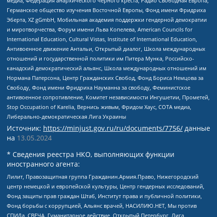
медиа, Федерация анархического черного креста, Радио Свободная Европа,
Германское общество изучения Восточной Европы, Фонд имени Фридриха
Эберта, XZ gGmbH, Мобильная академия поддержки гендерной демократии
и миротворчества, Форум имени Льва Копелева, American Councils for
International Education, Cultural Vistas, Institute of International Education,
Антивоенное движение Антальи, Открытый диалог, Школа международных
отношений и государственной политики им Питера Мунка, Российско-
канадский демократический альянс, Школа международных отношений им
Нормана Патерсона, Центр Гражданских Свобод, Фонд Бориса Немцова за
Свободу, Фонд имени Фридриха Науманна за свободу, Феминистское
антивоенное сопротивление, Комитет независимости Ингушетии, Прометей,
Stop Occupation of Karelia, Вернись живым, Фридом Хаус, СОТА медиа,
Либерально-демократическая Лига Украины
Источник:
https://minjust.gov.ru/ru/documents/7756/
данные
на
13.05.2024
* Сведения реестра НКО, выполняющих функции
иностранного агента:
Лилит, Правозащитная группа Гражданин.Армия.Право, Нижегородский
центр немецкой и европейской культуры, Центр гендерных исследований,
Фонд защиты прав граждан Штаб, Институт права и публичной политики,
Фонд борьбы с коррупцией, Альянс врачей, НАСИЛИЮ.НЕТ, Мы против
СПИДа, СВЕЧА, Гуманитарное действие, Открытый Петербург, Лига