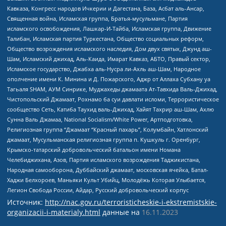
Кавказа, Конгресс народов Ичкерии и Дагестана, База, Асбат аль-Ансар,
Священная война, Исламская группа, Братья-мусульмане, Партия
исламского освобождения, Лашкар-И-Тайба, Исламская группа, Движение
Талибан, Исламская партия Туркестана, Общество социальных реформ,
Общество возрождения исламского наследия, Дом двух святых, Джунд аш-
Шам, Исламский джихад, Аль-Каида, Имарат Кавказ, АБТО, Правый сектор,
Исламское государство, Джабха аль-Нусра ли-Ахль аш-Шам, Народное
ополчение имени К. Минина и Д. Пожарского, Аджр от Аллаха Субхану уа
Тагьаля SHAM, АУМ Синрике, Муджахеды джамаата Ат-Тавхида Валь-Джихад,
Чистопольский Джамаат, Рохнамо ба суи давлати исломи, Террористическое
сообщество Сеть, Катиба Таухид валь-Джихад, Хайят Тахрир аш-Шам, Ахлю
Сунна Валь Джамаа, National Socialism/White Power, Артподготовка,
Религиозная группа “Джамаат “Красный пахарь”, Колумбайн, Хатлонский
джамаат, Мусульманская религиозная группа п. Кушкуль г. Оренбург,
Крымско-татарский добровольческий батальон имени Номана
Челебиджихана, Азов, Партия исламского возрождения Таджикистана,
Народная самооборона, Дуббайский джамаат, московская ячейка, Батал-
Хаджи Белхороев, Маньяки Культ Убийц, Молодёжь Которая Улыбается,
Легион Свобода России, Айдар, Русский добровольческий корпус
Источник:
http://nac.gov.ru/terroristicheskie-i-ekstremistskie-
organizacii-i-materialy.html
данные на
16.11.2023