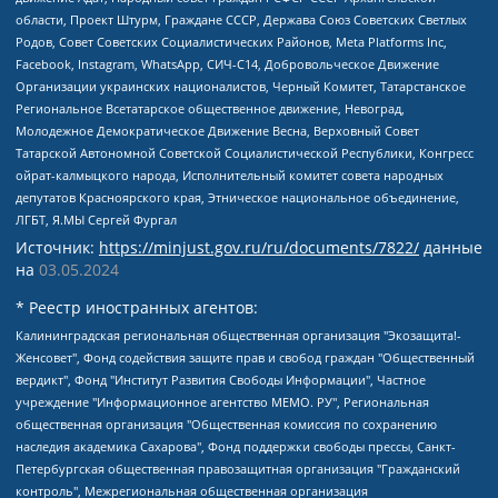
области, Проект Штурм, Граждане СССР, Держава Союз Советских Светлых
Родов, Совет Советских Социалистических Районов, Meta Platforms Inc,
Facebook, Instagram, WhatsApp, СИЧ-С14, Добровольческое Движение
Организации украинских националистов, Черный Комитет, Татарстанское
Региональное Всетатарское общественное движение, Невоград,
Молодежное Демократическое Движение Весна, Верховный Совет
Татарской Автономной Советской Социалистической Республики, Конгресс
ойрат-калмыцкого народа, Исполнительный комитет совета народных
депутатов Красноярского края, Этническое национальное объединение,
ЛГБТ, Я.МЫ Сергей Фургал
Источник:
https://minjust.gov.ru/ru/documents/7822/
данные
на
03.05.2024
* Реестр иностранных агентов:
Калининградская региональная общественная организация "Экозащита!-Женсовет", Фонд содействия защите прав и свобод граждан "Общественный вердикт", Фонд "Институт Развития Свободы Информации", Частное учреждение "Информационное агентство МЕМО. РУ", Региональная общественная организация "Общественная комиссия по сохранению наследия академика Сахарова", Фонд поддержки свободы прессы, Санкт-Петербургская общественная правозащитная организация "Гражданский контроль", Межрегиональная общественная организация "Информационно-просветительский центр "Мемориал", Региональный Фонд "Центр Защиты Прав Средств Массовой Информации", с 05.12.2023 Фонд "Центр Защиты Прав Средств массовой информации", Региональная общественная благотворительная организация помощи беженцам и мигрантам "Гражданское содействие", Негосударственное образовательное учреждение дополнительного профессионального образования (повышение квалификации) специалистов "АКАДЕМИЯ ПО ПРАВАМ ЧЕЛОВЕКА", Свердловская региональная общественная организация "Сутяжник", Автономная некоммерческая организация "Центр независимых социологических исследований", Союз общественных объединений "Российский исследовательский центр по правам человека", Региональное общественное учреждение научно-информационный центр "МЕМОРИАЛ", Некоммерческая организация "Фонд защиты гласности", Автономная некоммерческая организация "Институт прав человека", Городская общественная организация "Екатеринбургское общество "МЕМОРИАЛ", Городская общественная организация "Рязанское историко-просветительское и правозащитное общество "Мемориал" (Рязанский Мемориал), Челябинский региональный орган общественной самодеятельности – женское общественное объединение "Женщины Евразии", Челябинский региональный орган общественной самодеятельности "Уральская правозащитная группа", Фонд содействия защите здоровья и социальной справедливости имени Андрея Рылькова, Автономная Некоммерческая Организация "Аналитический Центр Юрия Левады", Автономная некоммерческая организация социальной поддержки населения "Проект Апрель", Региональная общественная организация помощи женщинам и детям, находящимся в кризисной ситуации "Информационно-методический центр "Анна", Фонд содействия развитию массовых коммуникаций и правовому просвещению "Так-так-Так", Фонд содействия устойчивому развитию "Серебряная тайга", Свердловский региональный общественный фонд социальных проектов "Новое время", "Idel.Реалии", Кавказ.Реалии, Крым.Реалии, Телеканал Настоящее Время, Татаро-башкирская служба Радио Свобода (Azatliq Radiosi), Радио Свободная Европа/Радио Свобода (PCE/PC), "Сибирь.Реалии", "Фактограф", Благотворительный фонд помощи осужденным и их семьям, Автономная некоммерческая организация "Институт глобализации и социальных движений", Фонд "В защиту прав заключенных", Частное учреждение "Центр поддержки и содействия развитию средств массовой информации", Пензенский региональный общественный благотворительный фонд "Гражданский союз", "Север.Реалии", Некоммерческая организация Фонд "Правовая инициатива", Общество с ограниченной ответственностью "Радио Свободная Европа/Радио Свобода", Чешское информационное агентство "MEDIUM-ORIENT", Красноярская региональная общественная организация "Мы против СПИДа", Камалягин Денис Николаевич, Маркелов Сергей Евгеньевич, Пономарев Лев Александрович, Савицкая Людмила Алексеевна, Автономная некоммерческая организация "Центр по работе с проблемой насилия "НАСИЛИЮ.НЕТ", Межрегиональный профессиональный союз работников здравоохранения "Альянс врачей", Юридическое лицо, зарегистрированное в Латвийской Республике, SIA "Medusa Project" (регистрационный номер 40103797863, дата регистрации 10.06.2014), Некоммерческая организация "Фонд по борьбе с коррупцией", Автономная некоммерческая организация "Институт права и публичной политики", Баданин Роман Сергеевич, Гликин Максим Александрович, Железнова Мария Михайловна, Лукьянова Юлия Сергеевна, Маетная Елизавета Витальевна, Маняхин Петр Борисович, Чуракова Ольга Владимировна, Ярош Юлия Петровна, Юридическое лицо "The Insider SIA", зарегистрированное в Риге, Латвийская Республика (дата регистрации 26.06.2015), являющееся администратором доменного имени интернет-издания "The Insider SIA", https://theins.ru, Постернак Алексей Евгеньевич, Рубин Михаил Аркадьевич, Анин Роман Александрович, Юридическое лицо Istories fonds, зарегистрированное в Латвийской Республике (регистрационный номер 50008295751, дата регистрации 24.02.2020), Великовский Дмитрий Александрович, Долинина Ирина Николаевна, Мароховская Алеся Алексеевна, Шлейнов Роман Юрьевич, Шмагун Олеся Валентиновна, Общество с ограниченной ответственностью "Альтаир 2021", Общество с ограниченной ответственностью "Вега 2021", Общество с ограниченной ответственностью "Главный редактор 2021", Общество с ограниченной ответственностью "Ромашки монолит", Важенков Артем Валерьевич, Ивановская областная общественная организация "Центр гендерных исследований", Гурман Юрий Альбертович, Медиапроект "ОВД-Инфо", Егоров Владимир Владимирович, Жилинский Владимир Александрович, Общество с ограниченной ответственностью "ЗП", Иванова София Юрьевна, Карезина Инна Павловна, Кильтау Екатерина Викторовна, Петров Алексей Викторович, Пискунов Сергей Евгеньевич, Смирнов Сергей Сергеевич, Тихонов Михаил Сергеевич, Общество с ограниченной ответственностью "ЖУРНАЛИСТ-ИНОСТРАННЫЙ АГЕНТ", Арапова Галина Юрьевна, Вольтская Татьяна Анатольевна, Американская компания "Mason G.E.S. Anonymous Foundation" (США), являющаяся владельцем интернет-издания https://mnews.world/, Компания "Stichting Bellingcat", зарегистрированная в Нидерландах (дата регистрации 11.07.2018), Захаров Андрей Вячеславович, Клепиковская Екатерина Дмитриевна, Общество с ограниченной ответственностью "МЕМО", Перл Роман Александрович, Симонов Евгений Алексеевич, Соловьева Елена Анатольевна, Сотников Даниил Владимирович, Сурначева Елизавета Дмитриевна, Автономная некоммерческая организация по защите прав человека и информированию населения "Якутия – Наше Мнение", Общество с ограниченной ответственностью "Москоу диджитал медиа", с 26.01.2023 Общество с ограниченной ответственностью "Чайка Белые сады", Ветошкина Валерия Валерьевна, Заговора Максим Александрович, Межрегиональное общественное движение "Российская ЛГБТ - сеть", Оленичев Максим Владимирович, Павлов Иван Юрьевич, Скворцова Елена Сергеевна, Общество с ограниченной ответственностью "Как бы инагент", Кочетков Игорь Викторович, Общество с ограниченной ответственностью "Честные выборы", Еланчик Олег Александрович, Общество с ограниченной ответственностью "Нобелевский призыв", Гималова Регина Эмилевна, Григорьев Андрей Валерьевич, Григорьева Алина Александровна, Ассоциация по содействию защите прав призывников, альтернативнослужащих и военнослужащих "Правозащитная группа "Гражданин.Армия.Право", Хисамова Регина Фаритовна, Автономная некоммерческая организация по реализации социально-правовых программ "Лилит", Дальневосточное общественное движение "Маяк", Санкт-Петербургская ЛГБТ-инициативная группа "Выход", Инициативная группа ЛГБТ+ "Реверс", Алексеев Андрей Викторович, Бекбулатова Таисия Львовна, Беляев Иван Михайлович, Владыкина Елена Сергеевна, Гельман Марат Александрович, Никульшина Вероника Юрьевна, Толоконникова Надежда Андреевна, Шендерович Виктор Анатольевич, Общество с ограниченной ответственностью "Данное сообщение", Общество с ограниченной ответственностью Издательский дом "Новая глава", Айнбиндер Александра Александровна, Московский комьюнити-центр для ЛГБТ+инициатив, Благотворительный фонд развития филантропии, Deutsche Welle (Германия, Kurt-Schumacher-Strasse 3, 53113 Bonn), Борзунова Мария Михайловна, Воробьев Виктор Викторович, Голубева Анна Львовна, Константинова Алла Михайловна, Малкова Ирина Владимировна, Мурадов Мурад Абдулгалимович, Осетинская Елизавета Николаевна, Понасенков Евгений Николаевич, Ганапольский Матвей Юрьевич, Киселев Евгений Алексеевич, Борухович Ирина Григорьевна, Дремин Иван Тимофеевич, Дубровский Дмитрий Викторович, Красноярская региональная общественная организация поддержки и развития альтернативных образовательных технологий и межкультурных коммуникаций "ИНТЕРРА", Маяковская Екатерина Алексеевна, Фейгин Марк Захарович, Филимонов Андрей Викторович, Дзугкоева Регина Николаевна, Доброхотов Роман Александрович, Дудь Юрий Александрович, Елкин Сергей Владимирович, Кругликов Кирилл Игоревич, Сабунаева Мария Леонидовна, Семенов Алексей Владимирович, Шаинян Карен Багратович, Шульман Екатерина Михайловна, Асафьев Артур Валерьевич, Вахштайн Виктор Семенович, Венедиктов Алексей Алексеевич, Лушникова Екатерина Евгеньевна, Волков Леонид Михайлович, Невзоров Александр Глебович, Пархоменко Сергей Борисович, Сироткин Ярослав Николаевич, Кара-Мурза Владимир Владимирович, Баранова Наталья Владимировна, Гозман Леонид Яковлевич, Кагарлицкий Борис Юльевич, Климарев Михаил Валерьевич, Милов Владимир Станиславович, Автономная некоммерческая организация Краснодарский центр современного искусства "Типография", Моргенштерн Алишер Тагирович, Соболь Любовь Эдуардовна, Общество с ограниченной ответственностью "ЛИЗА НОРМ", Каспаров Гарри Кимович, Ходорковский Михаил Борисович, Общество с ограниченной ответственностью "Апрельские тезисы", Данилович Ирина Брониславовна, Кашин Олег Владимирович, Петров Николай Владимирович, Пивоваров Алексей Владимирович, Соколов Михаил Владимирович, Цветкова Юлия Владимировна, Чичваркин Евгений Александрович, Комитет против пыток/Команда против пыток, Общество с ограниченной ответственностью "Первый научный", Общество с ограниченной ответственностью "Вертолет и ко", Белоцерковская Вероника Борисовна, Кац Максим Евгеньевич, Лазарева Татьяна Юрьевна, Шаведдинов Руслан Табризович, Яшин Илья Валерьевич, Общество с ограниченной ответственностью "Иноагент ААВ", Алешковский Дмитрий Петрович, Альбац Евгения Марковна, Быков Дмитрий Львович, Галямина Юлия Евгеньевна, Лойко Сергей Леонидович, Мартынов Кирилл Константинович, Медведев Сергей Александрович, Крашенинников Федор Геннадиевич, Гордеева Катерина Вл