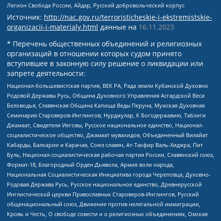
Легион Свобода России, Айдар, Русский добровольческий корпус
Источник:
http://nac.gov.ru/terroristicheskie-i-ekstremistskie-
organizacii-i-materialy.html
данные на
16.11.2023
* Перечень общественных объединений и религиозных
организаций в отношении которых судом принято
вступившее в законную силу решение о ликвидации или
запрете деятельности:
Национал-большевистская партия, ВЕК РА, Рада земли Кубанской Духовно
Родовой Державы Русь, Община Духовного Управления Асгардской Веси
Беловодья, Славянская Община Капища Веды Перуна, Мужская Духовная
Семинария Староверов-Инглингов, Нурджулар, К Богодержавию, Таблиги
Джамаат, Свидетели Иеговы, Русское национальное единство, Национал-
социалистическое общество, Джамаат мувахидов, Объединенный Вилайат
Кабарды, Балкарии и Карачая, Союз славян, Ат-Такфир Валь-Хиджра, Пит
Буль, Национал-социалистическая рабочая партия России, Славянский союз,
Формат-18, Благородный Орден Дьявола, Армия воли народа,
Национальная Социалистическая Инициатива города Череповца, Духовно-
Родовая Держава Русь, Русское национальное единство, Древнерусской
Инглистической церкви Православных Староверов-Инглингов, Русский
общенациональный союз, Движение против нелегальной иммиграции,
Кровь и Честь, О свободе совести и о религиозных объединениях, Омская