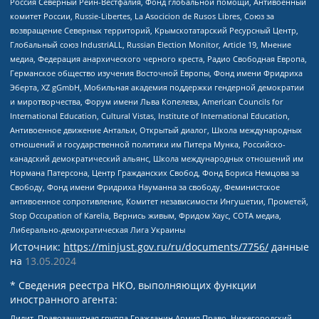
Россия Северный Рейн-Вестфалия, Фонд глобальной помощи, Антивоенный
комитет России, Russie-Libertes, La Asocicion de Rusos Libres, Союз за
возвращение Северных территорий, Крымскотатарский Ресурсный Центр,
Глобальный союз IndustriALL, Russian Election Monitor, Article 19, Мнение
медиа, Федерация анархического черного креста, Радио Свободная Европа,
Германское общество изучения Восточной Европы, Фонд имени Фридриха
Эберта, XZ gGmbH, Мобильная академия поддержки гендерной демократии
и миротворчества, Форум имени Льва Копелева, American Councils for
International Education, Cultural Vistas, Institute of International Education,
Антивоенное движение Антальи, Открытый диалог, Школа международных
отношений и государственной политики им Питера Мунка, Российско-
канадский демократический альянс, Школа международных отношений им
Нормана Патерсона, Центр Гражданских Свобод, Фонд Бориса Немцова за
Свободу, Фонд имени Фридриха Науманна за свободу, Феминистское
антивоенное сопротивление, Комитет независимости Ингушетии, Прометей,
Stop Occupation of Karelia, Вернись живым, Фридом Хаус, СОТА медиа,
Либерально-демократическая Лига Украины
Источник:
https://minjust.gov.ru/ru/documents/7756/
данные
на
13.05.2024
* Сведения реестра НКО, выполняющих функции
иностранного агента:
Лилит, Правозащитная группа Гражданин.Армия.Право, Нижегородский