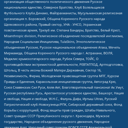
организация общественного политического движения Русское
национальное единство, Северное Братство, Клуб Болельщиков
Футбольного Клуба Динамо, Файзрахманисты, Мусульманская религиозная
организация п. Боровский, Община Коренного Русского народа
Щелковского района, Правый сектор, УНА - УНСО, Украинская
повстанческая армия, Тризуб им. Степана Бандеры, Братство, Белый Крест,
Misanthropic division, Религиозное объединение последователей инглиизма,
Народная Социальная Инициатива, TulaSkins, Этнополитическое
объединение Русские, Русское национальное объединение Атака, Мечеть
Мирмамеда, Община Коренного Русского народа г. Астрахани, ВОЛЯ,
Меджлис крымскотатарского народа, Рубеж Севера, ТОЙС, О
противодействии экстремистской деятельности, РЕВТАТПОД, Артподготовка,
Штольц, В честь иконы Божией Матери Державная, Сектор 16,
Независимость, Фирма, Молодежная правозащитная группа МПГ, Курсом
Правды и Единения, Каракольская инициативная группа, Автоград Крю,
Союз Славянских Сил Руси, Алля-Аят, Благотворительный пансионат Ак Умут,
Русская республика Русь, Арестантское уголовное единство, Башкорт, Нация
и свобода, Нация и свобода, W.H.С., Фалунь Дафа, Иртыш Ultras, Русский
Патриотический клуб-Новокузнецк/РПК, Сибирский державный союз, Фонд
борьбы с коррупцией, Фонд защиты прав граждан, Штабы Навального,
Совет граждан СССР Прикубанского округа г. Краснодара, Мужское
государство, Народное объединение русского движения, Народное
движение Адат, Народный совет граждан РСФСР СССР Архангельской