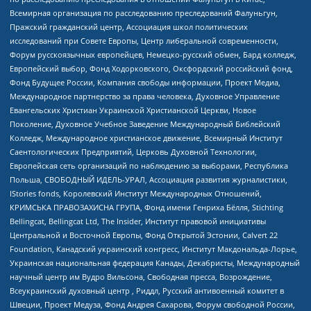
Всемирная организация по расследованию преследований Фалуньгун,
Пражский гражданский центр, Ассоциация школ политических
исследований при Совете Европы, Центр либеральной современности,
Форум русскоязычных европейцев, Немецко-русский обмен, Бард колледж,
Европейский выбор, Фонд Ходорковского, Оксфордский российский фонд,
Фонд Будущее России, Компания свободы информации, Проект Медиа,
Международное партнерство за права человека, Духовное Управление
Евангельских Христиан Украинской Христианской Церкви, Новое
Поколение, Духовное Учебное Заведение Международный Библейский
Колледж, Международное христианское движение, Всемирный Институт
Саентологических Предприятий, Церковь Духовной Технологии,
Европейская сеть организаций по наблюдению за выборами, Республика
Польша, СВОБОДНЫЙ ИДЕЛЬ-УРАЛ, Ассоциация развития журналистики,
IStories fonds, Королевский Институт Международных Отношений,
КРИМСЬКА ПРАВОЗАХИСНА ГРУПА, Фонд имени Генриха Бёлля, Stichting
Bellingcat, Bellingcat Ltd, The Insider, Институт правовой инициативы
Центральной и Восточной Европы, Фонд Открытой Эстонии, Calvert 22
Foundation, Канадский украинский конгресс, Институт Макдональда-Лорье,
Украинская национальная федерация Канады, Декабристы, Международный
научный центр им Вудро Вильсона, Свободная пресса, Возрождение,
Всеукраинский духовный центр , Риддл, Русский антивоенный комитет в
Швеции, Проект Медуза, Фонд Андрея Сахарова, Форум свободной России,