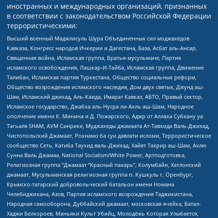
иностранных и международных организаций, признанных
в соответствии с законодательством Российской Федерации
террористическими:
Высший военный Маджлисуль Шура Объединенных сил моджахедов
Кавказа, Конгресс народов Ичкерии и Дагестана, База, Асбат аль-Ансар,
Священная война, Исламская группа, Братья-мусульмане, Партия
исламского освобождения, Лашкар-И-Тайба, Исламская группа, Движение
Талибан, Исламская партия Туркестана, Общество социальных реформ,
Общество возрождения исламского наследия, Дом двух святых, Джунд аш-
Шам, Исламский джихад, Аль-Каида, Имарат Кавказ, АБТО, Правый сектор,
Исламское государство, Джабха аль-Нусра ли-Ахль аш-Шам, Народное
ополчение имени К. Минина и Д. Пожарского, Аджр от Аллаха Субхану уа
Тагьаля SHAM, АУМ Синрике, Муджахеды джамаата Ат-Тавхида Валь-Джихад,
Чистопольский Джамаат, Рохнамо ба суи давлати исломи, Террористическое
сообщество Сеть, Катиба Таухид валь-Джихад, Хайят Тахрир аш-Шам, Ахлю
Сунна Валь Джамаа, National Socialism/White Power, Артподготовка,
Религиозная группа “Джамаат “Красный пахарь”, Колумбайн, Хатлонский
джамаат, Мусульманская религиозная группа п. Кушкуль г. Оренбург,
Крымско-татарский добровольческий батальон имени Номана
Челебиджихана, Азов, Партия исламского возрождения Таджикистана,
Народная самооборона, Дуббайский джамаат, московская ячейка, Батал-
Хаджи Белхороев, Маньяки Культ Убийц, Молодёжь Которая Улыбается,