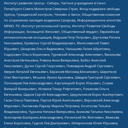
Институт развития прессы - Сибирь, Частное учреждение в Санкт-
Петербурге Совета Министров Северных Стран, Фонд поддержки свободы
прессы, Гражданский контроль, Человек и Закон, Общественная комиссия
по сохранению наследия академика Сахарова, Информационное агентство
МЕМО. РУ, Институт региональной прессы, Институт Развития Свободы
Информации, Экозащита!-Женсовет, Общественный вердикт, Евразийская
антимонопольная ассоциация, Бедушев Петр Петрович, Дзугкоева Регина
Николаевна, Кривенко Сергей Владимирович, Милославский Павел
Юрьевич, Шнырова Ольга Вадимовна, Чанышева Лилия Айратовна,
Сидорович Ольга Борисовна, Туровский Александр Алексеевич, Васильева
Анастасия Евгеньевна, Ривина Анна Валерьевна, Бойко Анатолий
Николаевич, Дугин Сергей Георгиевич, Пивоваров Андрей Сергеевич,
Аверин Виталий Евгеньевич, Барахоев Магомед Бекханович, Шарипков
Олег Викторович, Мошель Ирина Ароновна, Шведов Григорий Сергеевич,
Пономарев Лев Александрович, Каргалицкий Борис Юльевич, Созаев
Валерий Валерьевич, Исламов Тимур Рифгатович, Романова Ольга
Евгеньевна, Щаров Сергей Алексадрович, Цирульников Борис Альбертович,
Гасан Ольга Павловна, Паутов Юрий Анатольевич, Верховский Александр
Маркович, Пислакова-Паркер Марина Петровна, Кочеткова Татьяна
Владимировна, Чуркина Наталья Валерьевна, Акимова Татьяна Николаевна,
Золотарева Екатерина Александровна, Рачинский Ян Збигневич, Жемкова
Елена Борисовна, Гудков Лев Дмитриевич, Илларионова Юлия Юрьевна,