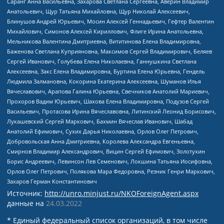
Саранг Анна Васильевна, Захарова Светлана Сергеевна, Аверин Владимир
Анатольевич, Щур Татьяна Михайловна, Щур Николай Алексеевич,
Блинушов Андрей Юрьевич, Мосин Алексей Геннадьевич, Гефтер Валентин
Михайлович, Симонов Алексей Кириллович, Флиге Ирина Анатольевна,
Мельникова Валентина Дмитриевна, Вититинова Елена Владимировна,
Баженова Светлана Куприяновна, Максимов Сергей Владимирович, Беляев
Сергей Иванович, Голубева Елена Николаевна, Ганнушкина Светлана
Алексеевна, Закс Елена Владимировна, Буртина Елена Юрьевна, Гендель
Людмила Залмановна, Кокорина Екатерина Алексеевна, Шуманов Илья
Вячеславович, Арапова Галина Юрьевна, Свечников Анатолий Мариевич,
Прохоров Вадим Юрьевич, Шахова Елена Владимировна, Подузов Сергей
Васильевич, Протасова Ирина Вячеславовна, Литинский Леонид Борисович,
Лукашевский Сергей Маркович, Бахмин Вячеслав Иванович, Шабад
Анатолий Ефимович, Сухих Дарья Николаевна, Орлов Олег Петрович,
Добровольская Анна Дмитриевна, Королева Александра Евгеньевна,
Смирнов Владимир Александрович, Вицин Сергей Ефимович, Золотухин
Борис Андреевич, Левинсон Лев Семенович, Локшина Татьяна Иосифовна,
Орлов Олег Петрович, Полякова Мара Федоровна, Резник Генри Маркович,
Захаров Герман Константинович
Источник:
http://unro.minjust.ru/NKOForeignAgent.aspx
данные на
24.03.2022
* Единый федеральный список организаций, в том числе