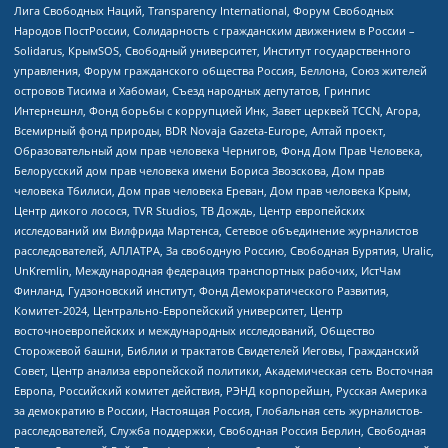
Лига Свободных Наций, Transparеncy International, Форум Свободных
Народов ПостРоссии, Солидарность с гражданским движением в России –
Solidarus, КрымSOS, Свободный университет, Институт государственного
управления, Форум гражданского общества Россия, Беллона, Союз жителей
островов Тисима и Хабомаи, Съезд народных депутатов, Гринпис
Интернешнл, Фонд борьбы с коррупцией Инк, Завет церквей TCCN, Агора,
Всемирный фонд природы, BDR Novaja Gazeta-Europe, Алтай проект,
Образовательный дом прав человека Чернигов, Фонд Дом Прав Человека,
Белорусский дом прав человека имени Бориса Звозскова, Дом прав
человека Тбилиси, Дом прав человека Ереван, Дом прав человека Крым,
Центр дикого лосося, TVR Studios, ТВ Дождь, Центр европейских
исследований им Вилфрида Мартенса, Сетевое объединение журналистов
расследователей, АЛЛАТРА, За свободную Россию, Свободная Бурятия, Uralic,
UnKremlin, Международная федерация транспортных рабочих, ИстЧам
Финланд, Гудзоновский институт, Фонд Демократического Развития,
Комитет-2024, Центрально-Европейский университет, Центр
восточноевропейских и международных исследований, Общество
Сторожевой башни, Библии и трактатов Свидетелей Иеговы, Гражданский
Совет, Центр анализа европейской политики, Академическая сеть Восточная
Европа, Российский комитет действия, РЭНД корпорейшн, Русская Америка
за демократию в России, Настоящая Россия, Глобальная сеть журналистов-
расследователей, Служба поддержки, Свободная Россия Берлин, Свободная