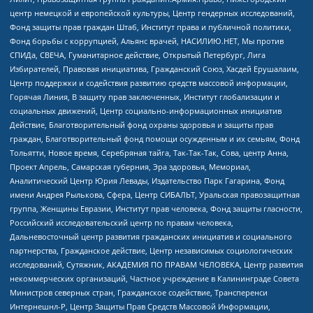
центр немецкой и европейской культуры, Центр гендерных исследований,
Фонд защиты прав граждан Штаб, Институт права и публичной политики,
Фонд борьбы с коррупцией, Альянс врачей, НАСИЛИЮ.НЕТ, Мы против
СПИДа, СВЕЧА, Гуманитарное действие, Открытый Петербург, Лига
Избирателей, Правовая инициатива, Гражданский Союз, Хасдей Ерушалаим,
Центр поддержки и содействия развитию средств массовой информации,
Горячая Линия, В защиту прав заключенных, Институт глобализации и
социальных движений, Центр социально-информационных инициатив
Действие, Благотворительный фонд охраны здоровья и защиты прав
граждан, Благотворительный фонд помощи осужденным и их семьям, Фонд
Тольятти, Новое время, Серебряная тайга, Так-Так-Так, Сова, центр Анна,
Проект Апрель, Самарская губерния, Эра здоровья, Мемориал,
Аналитический Центр Юрия Левады, Издательство Парк Гагарина, Фонд
имени Андрея Рылькова, Сфера, Центр СИБАЛЬТ, Уральская правозащитная
группа, Женщины Евразии, Институт прав человека, Фонд защиты гласности,
Российский исследовательский центр по правам человека,
Дальневосточный центр развития гражданских инициатив и социального
партнерства, Гражданское действие, Центр независимых социологических
исследований, Сутяжник, АКАДЕМИЯ ПО ПРАВАМ ЧЕЛОВЕКА, Центр развития
некоммерческих организаций, Частное учреждение в Калининграде Совета
Министров северных стран, Гражданское содействие, Трансперенси
Интернешнл-Р, Центр Защиты Прав Средств Массовой Информации,