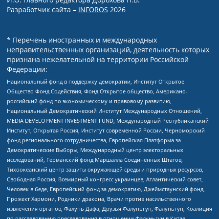
Разработчик сайта –
INFOROS
2026
* Перечень иностранных и международных
неправительственных организаций, деятельность которых
признана нежелательной на территории Российской
Федерации:
Национальный фонд в поддержку демократии, Институт Открытое
Общество Фонд Содействия, Фонд Открытое общество, Американо-
российский фонд по экономическому и правовому развитию,
Национальный Демократический Институт Международных Отношений,
MEDIA DEVELOPMENT INVESTMENT FUND, Международный Республиканский
Институт, Открытая Россия, Институт современной России, Черноморский
фонд регионального сотрудничества, Европейская Платформа за
Демократические Выборы, Международный центр электоральных
исследований, Германский фонд Маршалла Соединенных Штатов,
Тихоокеанский центр защиты окружающей среды и природных ресурсов,
Свободная Россия, Всемирный конгресс украинцев, Атлантический совет,
Человек в беде, Европейский фонд за демократию, Джеймстаунский фонд,
Прожект Хармони, Родники дракона, Врачи против насильственного
извлечения органов, Фалунь Дафа, Друзья Фалуньгун, Фалуньгун, Коалиция
по расследованию преследования в отношении Фалуньгун в Китае,