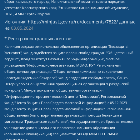
ойрат-калмыцкого народа, Исполнительный комитет совета народных
депутатов Красноярского края, Этническое национальное объединение,
ЛГБТ, Я.МЫ Сергей Фургал
Источник:
https://minjust.gov.ru/ru/documents/7822/
данные
на
03.05.2024
* Реестр иностранных агентов:
Калининградская региональная общественная организация "Экозащита!-Женсовет", Фонд содействия защите прав и свобод граждан "Общественный вердикт", Фонд "Институт Развития Свободы Информации", Частное учреждение "Информационное агентство МЕМО. РУ", Региональная общественная организация "Общественная комиссия по сохранению наследия академика Сахарова", Фонд поддержки свободы прессы, Санкт-Петербургская общественная правозащитная организация "Гражданский контроль", Межрегиональная общественная организация "Информационно-просветительский центр "Мемориал", Региональный Фонд "Центр Защиты Прав Средств Массовой Информации", с 05.12.2023 Фонд "Центр Защиты Прав Средств массовой информации", Региональная общественная благотворительная организация помощи беженцам и мигрантам "Гражданское содействие", Негосударственное образовательное учреждение дополнительного профессионального образования (повышение квалификации) специалистов "АКАДЕМИЯ ПО ПРАВАМ ЧЕЛОВЕКА", Свердловская региональная общественная организация "Сутяжник", Автономная некоммерческая организация "Центр независимых социологических исследований", Союз общественных объединений "Российский исследовательский центр по правам человека", Региональное общественное учреждение научно-информационный центр "МЕМОРИАЛ", Некоммерческая организация "Фонд защиты гласности", Автономная некоммерческая организация "Институт прав человека", Городская общественная организация "Екатеринбургское общество "МЕМОРИАЛ", Городская общественная организация "Рязанское историко-просветительское и правозащитное общество "Мемориал" (Рязанский Мемориал), Челябинский региональный орган общественной самодеятельности – женское общественное объединение "Женщины Евразии", Челябинский региональный орган общественной самодеятельности "Уральская правозащитная группа", Фонд содействия защите здоровья и социальной справедливости имени Андрея Рылькова, Автономная Некоммерческая Организация "Аналитический Центр Юрия Левады", Автономная некоммерческая организация социальной поддержки населения "Проект Апрель", Региональная общественная организация помощи женщинам и детям, находящимся в кризисной ситуации "Информационно-методический центр "Анна", Фонд содействия развитию массовых коммуникаций и правовому просвещению "Так-так-Так", Фонд содействия устойчивому развитию "Серебряная тайга", Свердловский региональный общественный фонд социальных проектов "Новое время", "Idel.Реалии", Кавказ.Реалии, Крым.Реалии, Телеканал Настоящее Время, Татаро-башкирская служба Радио Свобода (Azatliq Radiosi), Радио Свободная Европа/Радио Свобода (PCE/PC), "Сибирь.Реалии", "Фактограф", Благотворительный фонд помощи осужденным и их семьям, Автономная некоммерческая организация "Институт глобализации и социальных движений", Фонд "В защиту прав заключенных", Частное учреждение "Центр поддержки и содействия развитию средств массовой информации", Пензенский региональный общественный благотворительный фонд "Гражданский союз", "Север.Реалии", Некоммерческая организация Фонд "Правовая инициатива", Общество с ограниченной ответственностью "Радио Свободная Европа/Радио Свобода", Чешское информационное агентство "MEDIUM-ORIENT", Красноярская региональная общественная организация "Мы против СПИДа", Камалягин Денис Николаевич, Маркелов Сергей Евгеньевич, Пономарев Лев Александрович, Савицкая Людмила Алексеевна, Автономная некоммерческая организация "Центр по работе с проблемой насилия "НАСИЛИЮ.НЕТ", Межрегиональный профессиональный союз работников здравоохранения "Альянс врачей", Юридическое лицо, зарегистрированное в Латвийской Республике, SIA "Medusa Project" (регистрационный номер 40103797863, дата регистрации 10.06.2014), Некоммерческая организация "Фонд по борьбе с коррупцией", Автономная некоммерческая организация "Институт права и публичной политики", Баданин Роман Сергеевич, Гликин Максим Александрович, Железнова Мария Михайловна, Лукьянова Юлия Сергеевна, Маетная Елизавета Витальевна, Маняхин Петр Борисович, Чуракова Ольга Владимировна, Ярош Юлия Петровна, Юридическое лицо "The Insider SIA", зарегистрированное в Риге, Латвийская Республика (дата регистрации 26.06.2015), являющееся администратором доменного имени интернет-издания "The Insider SIA", https://theins.ru, Постернак Алексей Евгеньевич, Рубин Михаил Аркадьевич, Анин Роман Александрович, Юридическое лицо Istories fonds, зарегистрированное в Латвийской Республике (регистрационный номер 50008295751, дата регистрации 24.02.2020), Великовский Дмитрий Александрович, Долинина Ирина Николаевна, Мароховская Алеся Алексеевна, Шлейнов Роман Юрьевич, Шмагун Олеся Валентиновна, Общество с ограниченной ответственностью "Альтаир 2021", Общество с ограниченной ответственностью "Вега 2021", Общество с ограниченной ответственностью "Главный редактор 2021", Общество с ограниченной ответственностью "Ромашки монолит", Важенков Артем Валерьевич, Ивановская областная общественная организация "Центр гендерных исследований", Гурман Юрий Альбертович, Медиапроект "ОВД-Инфо", Егоров Владимир Владимирович, Жилинский Владимир Александрович, Общество с ограниченной ответственностью "ЗП", Иванова София Юрьевна, Карезина Инна Павловна, Кильтау Екатерина Викторовна, Петров Алексей Викторович, Пискунов Сергей Евгеньевич, Смирнов Сергей Сергеевич, Тихонов Михаил Сергеевич, Общество с ограниченной ответственностью "ЖУРНАЛИСТ-ИНОСТРАННЫЙ АГЕНТ", Арапова Галина Юрьевна, Вольтская Татьяна Анатольевна, Американская компания "Mason G.E.S. Anonymous Foundation" (США), являющаяся владельцем интернет-издания https://mnews.world/, Компания "Stichting Bellingcat", зарегистрированная в Нидерландах (дата регистрации 11.07.2018), Захаров Андрей Вячеславович, Клепиковская Екатерина Дмитриевна, Общество с ограниченной ответственностью "МЕМО", Перл Роман Александрович, Симонов Евгений Алексеевич, Соловьева Елена Анатольевна, Сотников Даниил Владимирович, Сурначева Елизавета Дмитриевна, Автономная некоммерческая организация по защите прав человека и информированию населения "Якутия – Наше Мнение", Общество с ограниченной ответственностью "Москоу диджитал медиа", с 26.01.2023 Общество с ограниченной ответственностью "Чайка Белые сады", Ветошкина Валерия Валерьевна, Заговора Максим Александрович, Межрегиональное общественное движение "Российская ЛГБТ - сеть", Оленичев Максим Владимирович, Павлов Иван Юрьевич, Скворцова Елена Сергеевна, Общество с ограниченной ответственностью "Как бы инагент", Кочетков Игорь Викторович, Общество с ограниченной ответственностью "Честные выборы", Еланчик Олег Александрович, Общество с ограниченной ответственностью "Нобелевский призыв", Гималова Регина Эмилевна, Григорьев Андрей Валерьевич, Григорьева Алина Александровна, Ассоциация по содействию защите прав призывников, альтернативнослужащих и военнослужащих "Правозащитная группа "Гражданин.Армия.Право", Хисамова Регина Фаритовна, Автономная некоммерческая организация по реализации социально-правовых программ "Лилит", Дальневосточное общественное движение "Маяк", Санкт-Петербургская ЛГБТ-инициативная группа "Выход", Инициативная группа ЛГБТ+ "Реверс", Алексеев Андрей Викторович, Бекбулатова Таисия Львовна, Беляев Иван Михайлович, Владыкина Елена Сергеевна, Гельман Марат Александрович, Никульшина Вероника Юрьевна, Толоконникова Надежда Андреевна, Шендерович Виктор Анатольевич, Общество с ограниченной ответственностью "Данное сообщение", Общество с ограниченной ответственностью Издательский дом "Новая глава", Айнбиндер Александра Александровна, Московский комьюнити-центр для ЛГБТ+инициатив, Благотворительный фонд развития филантропии, Deutsche Welle (Германия, Kurt-Schumacher-Strasse 3, 53113 Bonn), Борзунова Мария Михайловна, Воробьев Виктор Викторович, Голубева Анна Львовна, Константинова Алла Михайловна, Малкова Ирина Владимировна, Мурадов Мурад Абдулгалимович, Осетинская Елизавета Николаевна, Понасенков Евгений Николаевич, Ганапольский Матвей Юрьевич, Киселев Евгений Алексеевич, Борухович Ирина Григорьевна, Дремин Иван Тимофеевич, Дубровский Дмитрий Викторович, Красноярская региональная общественная организация поддержки и развития альтернативных образовательных технологий и межкультурных коммуникаций "ИНТЕРРА", Маяковская Екатерина Алексеевна, Фейгин Марк Захарович, Филимонов Андрей Викторович, Дзугкоева Регина Николаевна, Доброхотов Роман Александрович, Дудь Юрий Александрович, Елкин Сергей Владимирович, Кругликов Кирилл Игоревич, Сабунаева Мария Леонидовна, Семенов Алексей Владимирович, Шаинян Карен Багратович, Шульман Екатерина Михайловна, Асафьев Артур Валерьевич, Вахштайн Виктор Семенович, Венедиктов Алексей Алексеевич, Лушникова Екатерина Евгеньевна, Волков Леонид Михайлович, Невзоров Александр Глебович, Пархоменко Сергей Борисович, Сироткин Ярослав Николаевич, Кара-Мурза Владимир Владимирович, Баранова Наталья Владимировна, Гозман Леонид Яковлевич, Кагарлицкий Борис Юльевич, Климарев Михаил Валерьевич, Милов Владимир Станиславович, Автономная некоммерческая организация Краснодарский центр современного искусства "Типография", Моргенштерн Алишер Тагирович, Соболь Любовь Эдуардовна, Общество с ограниченной ответственностью "ЛИЗА НОРМ", Каспаров Гарри Кимович, Ходорковский Михаил Борисович, Общество с ограниченной ответственностью "Апрельские тезисы", Данилович Ирина Брониславовна, Кашин Олег Владимирович, Петров Николай Владимирович, Пивоваров Алексей Владимирович, Соколов Михаил Владимирович, Цветкова Юлия Владимировна, Чичваркин Евгений Александрович, Комитет против пыток/Команда против пыток, Общество с ограниченной ответственностью "Первый научный", Общество с ограниченной ответственностью "Вертолет и ко", Белоцерковская Вероника Борисовна, Кац Максим Евгеньевич, Лазарева Татьяна Юрьевна, Шаведдинов Руслан Табризович, Яшин Илья Валерьевич, Общество с ограниченной ответственностью "Иноагент ААВ", Алешковский Дмитрий Петрович, Альбац Евгения Марковна, Быков Дмитрий Львович, Галямина Юлия Евгеньевна, Лойко Сергей Леонидович, Мартынов Кирилл Константинович, Медведев Сергей Александрович, Крашенинников Федор Геннадиевич, Гордеева Катерина Вл