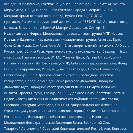
объединение Русские, Русское национальное объединение Атака, Мечеть
Мирмамеда, Община Коренного Русского народа г. Астрахани, ВОЛЯ,
Меджлис крымскотатарского народа, Рубеж Севера, ТОЙС, О
противодействии экстремистской деятельности, РЕВТАТПОД, Артподготовка,
Штольц, В честь иконы Божией Матери Державная, Сектор 16,
Независимость, Фирма, Молодежная правозащитная группа МПГ, Курсом
Правды и Единения, Каракольская инициативная группа, Автоград Крю,
Союз Славянских Сил Руси, Алля-Аят, Благотворительный пансионат Ак Умут,
Русская республика Русь, Арестантское уголовное единство, Башкорт, Нация
и свобода, Нация и свобода, W.H.С., Фалунь Дафа, Иртыш Ultras, Русский
Патриотический клуб-Новокузнецк/РПК, Сибирский державный союз, Фонд
борьбы с коррупцией, Фонд защиты прав граждан, Штабы Навального,
Совет граждан СССР Прикубанского округа г. Краснодара, Мужское
государство, Народное объединение русского движения, Народное
движение Адат, Народный совет граждан РСФСР СССР Архангельской
области, Проект Штурм, Граждане СССР, Держава Союз Советских Светлых
Родов, Совет Советских Социалистических Районов, Meta Platforms Inc,
Facebook, Instagram, WhatsApp, СИЧ-С14, Добровольческое Движение
Организации украинских националистов, Черный Комитет, Татарстанское
Региональное Всетатарское общественное движение, Невоград,
Молодежное Демократическое Движение Весна, Верховный Совет
Татарской Автономной Советской Социалистической Республики, Конгресс