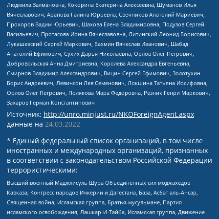
Людмила Залмановна, Кокорина Екатерина Алексеевна, Шуманов Илья
Вячеславович, Арапова Галина Юрьевна, Свечников Анатолий Мариевич,
Прохоров Вадим Юрьевич, Шахова Елена Владимировна, Подузов Сергей
Васильевич, Протасова Ирина Вячеславовна, Литинский Леонид Борисович,
Лукашевский Сергей Маркович, Бахмин Вячеслав Иванович, Шабад
Анатолий Ефимович, Сухих Дарья Николаевна, Орлов Олег Петрович,
Добровольская Анна Дмитриевна, Королева Александра Евгеньевна,
Смирнов Владимир Александрович, Вицин Сергей Ефимович, Золотухин
Борис Андреевич, Левинсон Лев Семенович, Локшина Татьяна Иосифовна,
Орлов Олег Петрович, Полякова Мара Федоровна, Резник Генри Маркович,
Захаров Герман Константинович
Источник:
http://unro.minjust.ru/NKOForeignAgent.aspx
данные на
24.03.2022
* Единый федеральный список организаций, в том числе
иностранных и международных организаций, признанных
в соответствии с законодательством Российской Федерации
террористическими:
Высший военный Маджлисуль Шура Объединенных сил моджахедов
Кавказа, Конгресс народов Ичкерии и Дагестана, База, Асбат аль-Ансар,
Священная война, Исламская группа, Братья-мусульмане, Партия
исламского освобождения, Лашкар-И-Тайба, Исламская группа, Движение