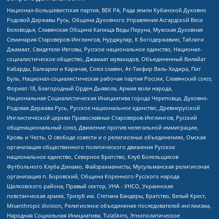
Национал-большевистская партия, ВЕК РА, Рада земли Кубанской Духовно
Родовой Державы Русь, Община Духовного Управления Асгардской Веси
Беловодья, Славянская Община Капища Веды Перуна, Мужская Духовная
Семинария Староверов-Инглингов, Нурджулар, К Богодержавию, Таблиги
Джамаат, Свидетели Иеговы, Русское национальное единство, Национал-
социалистическое общество, Джамаат мувахидов, Объединенный Вилайат
Кабарды, Балкарии и Карачая, Союз славян, Ат-Такфир Валь-Хиджра, Пит
Буль, Национал-социалистическая рабочая партия России, Славянский союз,
Формат-18, Благородный Орден Дьявола, Армия воли народа,
Национальная Социалистическая Инициатива города Череповца, Духовно-
Родовая Держава Русь, Русское национальное единство, Древнерусской
Инглистической церкви Православных Староверов-Инглингов, Русский
общенациональный союз, Движение против нелегальной иммиграции,
Кровь и Честь, О свободе совести и о религиозных объединениях, Омская
организация общественного политического движения Русское
национальное единство, Северное Братство, Клуб Болельщиков
Футбольного Клуба Динамо, Файзрахманисты, Мусульманская религиозная
организация п. Боровский, Община Коренного Русского народа
Щелковского района, Правый сектор, УНА - УНСО, Украинская
повстанческая армия, Тризуб им. Степана Бандеры, Братство, Белый Крест,
Misanthropic division, Религиозное объединение последователей инглиизма,
Народная Социальная Инициатива, TulaSkins, Этнополитическое