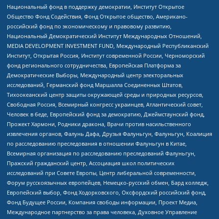
Национальный фонд в поддержку демократии, Институт Открытое
Общество Фонд Содействия, Фонд Открытое общество, Американо-
российский фонд по экономическому и правовому развитию,
Национальный Демократический Институт Международных Отношений,
MEDIA DEVELOPMENT INVESTMENT FUND, Международный Республиканский
Институт, Открытая Россия, Институт современной России, Черноморский
фонд регионального сотрудничества, Европейская Платформа за
Демократические Выборы, Международный центр электоральных
исследований, Германский фонд Маршалла Соединенных Штатов,
Тихоокеанский центр защиты окружающей среды и природных ресурсов,
Свободная Россия, Всемирный конгресс украинцев, Атлантический совет,
Человек в беде, Европейский фонд за демократию, Джеймстаунский фонд,
Прожект Хармони, Родники дракона, Врачи против насильственного
извлечения органов, Фалунь Дафа, Друзья Фалуньгун, Фалуньгун, Коалиция
по расследованию преследования в отношении Фалуньгун в Китае,
Всемирная организация по расследованию преследований Фалуньгун,
Пражский гражданский центр, Ассоциация школ политических
исследований при Совете Европы, Центр либеральной современности,
Форум русскоязычных европейцев, Немецко-русский обмен, Бард колледж,
Европейский выбор, Фонд Ходорковского, Оксфордский российский фонд,
Фонд Будущее России, Компания свободы информации, Проект Медиа,
Международное партнерство за права человека, Духовное Управление