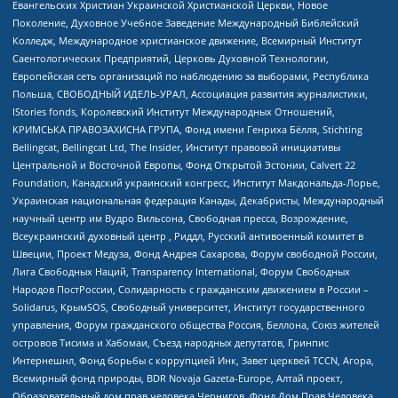
Евангельских Христиан Украинской Христианской Церкви, Новое
Поколение, Духовное Учебное Заведение Международный Библейский
Колледж, Международное христианское движение, Всемирный Институт
Саентологических Предприятий, Церковь Духовной Технологии,
Европейская сеть организаций по наблюдению за выборами, Республика
Польша, СВОБОДНЫЙ ИДЕЛЬ-УРАЛ, Ассоциация развития журналистики,
IStories fonds, Королевский Институт Международных Отношений,
КРИМСЬКА ПРАВОЗАХИСНА ГРУПА, Фонд имени Генриха Бёлля, Stichting
Bellingcat, Bellingcat Ltd, The Insider, Институт правовой инициативы
Центральной и Восточной Европы, Фонд Открытой Эстонии, Calvert 22
Foundation, Канадский украинский конгресс, Институт Макдональда-Лорье,
Украинская национальная федерация Канады, Декабристы, Международный
научный центр им Вудро Вильсона, Свободная пресса, Возрождение,
Всеукраинский духовный центр , Риддл, Русский антивоенный комитет в
Швеции, Проект Медуза, Фонд Андрея Сахарова, Форум свободной России,
Лига Свободных Наций, Transparеncy International, Форум Свободных
Народов ПостРоссии, Солидарность с гражданским движением в России –
Solidarus, КрымSOS, Свободный университет, Институт государственного
управления, Форум гражданского общества Россия, Беллона, Союз жителей
островов Тисима и Хабомаи, Съезд народных депутатов, Гринпис
Интернешнл, Фонд борьбы с коррупцией Инк, Завет церквей TCCN, Агора,
Всемирный фонд природы, BDR Novaja Gazeta-Europe, Алтай проект,
Образовательный дом прав человека Чернигов, Фонд Дом Прав Человека,