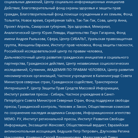
социальных движений, Центр социально-информационных инициатив
Действие, Благотворительный фонд охраны здоровья и защиты прав
граждан, Благотворительный фонд помощи осужденным и их семьям, Фонд
Тольятти, Новое время, Серебряная тайга, Так-Так-Так, Сова, центр Анна,
Проект Апрель, Самарская губерния, Эра здоровья, Мемориал,
Аналитический Центр Юрия Левады, Издательство Парк Гагарина, Фонд
имени Андрея Рылькова, Сфера, Центр СИБАЛЬТ, Уральская правозащитная
группа, Женщины Евразии, Институт прав человека, Фонд защиты гласности,
Российский исследовательский центр по правам человека,
Дальневосточный центр развития гражданских инициатив и социального
партнерства, Гражданское действие, Центр независимых социологических
исследований, Сутяжник, АКАДЕМИЯ ПО ПРАВАМ ЧЕЛОВЕКА, Центр развития
некоммерческих организаций, Частное учреждение в Калининграде Совета
Министров северных стран, Гражданское содействие, Трансперенси
Интернешнл-Р, Центр Защиты Прав Средств Массовой Информации,
Институт развития прессы - Сибирь, Частное учреждение в Санкт-
Петербурге Совета Министров Северных Стран, Фонд поддержки свободы
прессы, Гражданский контроль, Человек и Закон, Общественная комиссия
по сохранению наследия академика Сахарова, Информационное агентство
МЕМО. РУ, Институт региональной прессы, Институт Развития Свободы
Информации, Экозащита!-Женсовет, Общественный вердикт, Евразийская
антимонопольная ассоциация, Бедушев Петр Петрович, Дзугкоева Регина
Николаевна, Кривенко Сергей Владимирович, Милославский Павел