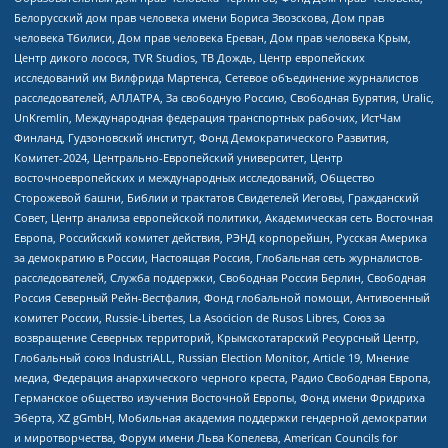
Белорусский дом прав человека имени Бориса Звозскова, Дом прав
человека Тбилиси, Дом прав человека Ереван, Дом прав человека Крым,
Центр дикого лосося, TVR Studios, ТВ Дождь, Центр европейских
исследований им Вилфрида Мартенса, Сетевое объединение журналистов
расследователей, АЛЛАТРА, За свободную Россию, Свободная Бурятия, Uralic,
UnKremlin, Международная федерация транспортных рабочих, ИстЧам
Финланд, Гудзоновский институт, Фонд Демократического Развития,
Комитет-2024, Центрально-Европейский университет, Центр
восточноевропейских и международных исследований, Общество
Сторожевой башни, Библии и трактатов Свидетелей Иеговы, Гражданский
Совет, Центр анализа европейской политики, Академическая сеть Восточная
Европа, Российский комитет действия, РЭНД корпорейшн, Русская Америка
за демократию в России, Настоящая Россия, Глобальная сеть журналистов-
расследователей, Служба поддержки, Свободная Россия Берлин, Свободная
Россия Северный Рейн-Вестфалия, Фонд глобальной помощи, Антивоенный
комитет России, Russie-Libertes, La Asocicion de Rusos Libres, Союз за
возвращение Северных территорий, Крымскотатарский Ресурсный Центр,
Глобальный союз IndustriALL, Russian Election Monitor, Article 19, Мнение
медиа, Федерация анархического черного креста, Радио Свободная Европа,
Германское общество изучения Восточной Европы, Фонд имени Фридриха
Эберта, XZ gGmbH, Мобильная академия поддержки гендерной демократии
и миротворчества, Форум имени Льва Копелева, American Councils for