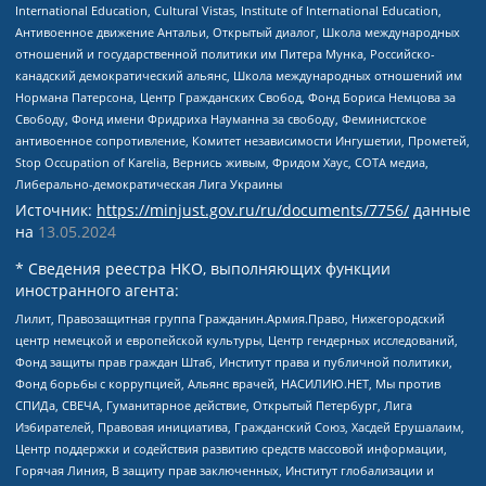
International Education, Cultural Vistas, Institute of International Education,
Антивоенное движение Антальи, Открытый диалог, Школа международных
отношений и государственной политики им Питера Мунка, Российско-
канадский демократический альянс, Школа международных отношений им
Нормана Патерсона, Центр Гражданских Свобод, Фонд Бориса Немцова за
Свободу, Фонд имени Фридриха Науманна за свободу, Феминистское
антивоенное сопротивление, Комитет независимости Ингушетии, Прометей,
Stop Occupation of Karelia, Вернись живым, Фридом Хаус, СОТА медиа,
Либерально-демократическая Лига Украины
Источник:
https://minjust.gov.ru/ru/documents/7756/
данные
на
13.05.2024
* Сведения реестра НКО, выполняющих функции
иностранного агента:
Лилит, Правозащитная группа Гражданин.Армия.Право, Нижегородский
центр немецкой и европейской культуры, Центр гендерных исследований,
Фонд защиты прав граждан Штаб, Институт права и публичной политики,
Фонд борьбы с коррупцией, Альянс врачей, НАСИЛИЮ.НЕТ, Мы против
СПИДа, СВЕЧА, Гуманитарное действие, Открытый Петербург, Лига
Избирателей, Правовая инициатива, Гражданский Союз, Хасдей Ерушалаим,
Центр поддержки и содействия развитию средств массовой информации,
Горячая Линия, В защиту прав заключенных, Институт глобализации и