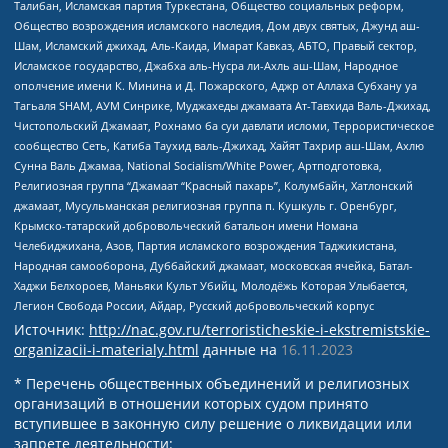
Талибан, Исламская партия Туркестана, Общество социальных реформ,
Общество возрождения исламского наследия, Дом двух святых, Джунд аш-
Шам, Исламский джихад, Аль-Каида, Имарат Кавказ, АБТО, Правый сектор,
Исламское государство, Джабха аль-Нусра ли-Ахль аш-Шам, Народное
ополчение имени К. Минина и Д. Пожарского, Аджр от Аллаха Субхану уа
Тагьаля SHAM, АУМ Синрике, Муджахеды джамаата Ат-Тавхида Валь-Джихад,
Чистопольский Джамаат, Рохнамо ба суи давлати исломи, Террористическое
сообщество Сеть, Катиба Таухид валь-Джихад, Хайят Тахрир аш-Шам, Ахлю
Сунна Валь Джамаа, National Socialism/White Power, Артподготовка,
Религиозная группа “Джамаат “Красный пахарь”, Колумбайн, Хатлонский
джамаат, Мусульманская религиозная группа п. Кушкуль г. Оренбург,
Крымско-татарский добровольческий батальон имени Номана
Челебиджихана, Азов, Партия исламского возрождения Таджикистана,
Народная самооборона, Дуббайский джамаат, московская ячейка, Батал-
Хаджи Белхороев, Маньяки Культ Убийц, Молодёжь Которая Улыбается,
Легион Свобода России, Айдар, Русский добровольческий корпус
Источник:
http://nac.gov.ru/terroristicheskie-i-ekstremistskie-
organizacii-i-materialy.html
данные на
16.11.2023
* Перечень общественных объединений и религиозных
организаций в отношении которых судом принято
вступившее в законную силу решение о ликвидации или
запрете деятельности: