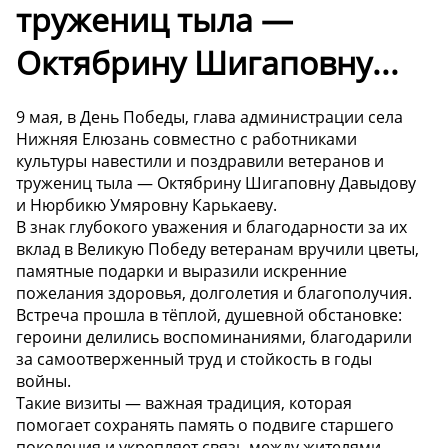
тружениц тыла —
Октябрину Шигаповну...
9 мая, в День Победы, глава администрации села
Нижняя Елюзань совместно с работниками
культуры навестили и поздравили ветеранов и
тружениц тыла — Октябрину Шигаповну Давыдову
и Нюрбикю Умяровну Карькаеву.
В знак глубокого уважения и благодарности за их
вклад в Великую Победу ветеранам вручили цветы,
памятные подарки и выразили искренние
пожелания здоровья, долголетия и благополучия.
Встреча прошла в тёплой, душевной обстановке:
героини делились воспоминаниями, благодарили
за самоотверженный труд и стойкость в годы
войны.
Такие визиты — важная традиция, которая
помогает сохранять память о подвиге старшего
поколения и укрепляет связь между жителями