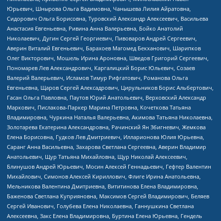
Юрьевич, Шнырова Ольга Вадимовна, Чанышева Лилия Айратовна,
Сидорович Ольга Борисовна, Туровский Александр Алексеевич, Васильева
Анастасия Евгеньевна, Ривина Анна Валерьевна, Бойко Анатолий
Николаевич, Дугин Сергей Георгиевич, Пивоваров Андрей Сергеевич,
Аверин Виталий Евгеньевич, Барахоев Магомед Бекханович, Шарипков
Олег Викторович, Мошель Ирина Ароновна, Шведов Григорий Сергеевич,
Пономарев Лев Александрович, Каргалицкий Борис Юльевич, Созаев
Валерий Валерьевич, Исламов Тимур Рифгатович, Романова Ольга
Евгеньевна, Щаров Сергей Алексадрович, Цирульников Борис Альбертович,
Гасан Ольга Павловна, Паутов Юрий Анатольевич, Верховский Александр
Маркович, Пислакова-Паркер Марина Петровна, Кочеткова Татьяна
Владимировна, Чуркина Наталья Валерьевна, Акимова Татьяна Николаевна,
Золотарева Екатерина Александровна, Рачинский Ян Збигневич, Жемкова
Елена Борисовна, Гудков Лев Дмитриевич, Илларионова Юлия Юрьевна,
Саранг Анна Васильевна, Захарова Светлана Сергеевна, Аверин Владимир
Анатольевич, Щур Татьяна Михайловна, Щур Николай Алексеевич,
Блинушов Андрей Юрьевич, Мосин Алексей Геннадьевич, Гефтер Валентин
Михайлович, Симонов Алексей Кириллович, Флиге Ирина Анатольевна,
Мельникова Валентина Дмитриевна, Вититинова Елена Владимировна,
Баженова Светлана Куприяновна, Максимов Сергей Владимирович, Беляев
Сергей Иванович, Голубева Елена Николаевна, Ганнушкина Светлана
Алексеевна, Закс Елена Владимировна, Буртина Елена Юрьевна, Гендель