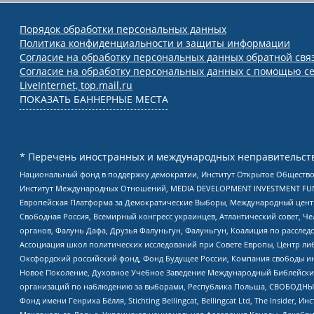
Порядок обработки персональных данных
Политика конфиденциальности и защиты информации
Согласие на обработку персональных данных обратной свя
Согласие на обработку персональных данных с помощью се
LiveInternet, top.mail.ru
ПОКАЗАТЬ БАННЕРНЫЕ МЕСТА
* Перечень иностранных и международных неправительств
Национальный фонд в поддержку демократии, Институт Открытое Общество
Институт Международных Отношений, MEDIA DEVELOPMENT INVESTMENT FUND,
Европейская Платформа за Демократические Выборы, Международный цент
Свободная Россия, Всемирный конгресс украинцев, Атлантический совет, Ч
органов, Фалунь Дафа, Друзья Фалуньгун, Фалуньгун, Коалиция по рассле
Ассоциация школ политических исследований при Совете Европы, Центр ли
Оксфордский российский фонд, Фонд Будущее России, Компания свободы ин
Новое Поколение, Духовное Учебное Заведение Международный Библейский
организаций по наблюдению за выборами, Республика Польша, СВОБОДНЫЙ
Фонд имени Генриха Бёлля, Stichting Bellingcat, Bellingcat Ltd, The Inside