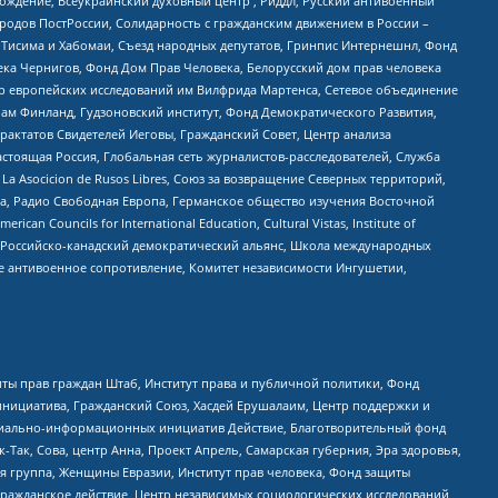
ждение, Всеукраинский духовный центр , Риддл, Русский антивоенный
ародов ПостРоссии, Солидарность с гражданским движением в России –
в Тисима и Хабомаи, Съезд народных депутатов, Гринпис Интернешнл, Фонд
ека Чернигов, Фонд Дом Прав Человека, Белорусский дом прав человека
нтр европейских исследований им Вилфрида Мартенса, Сетевое объединение
Чам Финланд, Гудзоновский институт, Фонд Демократического Развития,
актатов Свидетелей Иеговы, Гражданский Совет, Центр анализа
астоящая Россия, Глобальная сеть журналистов-расследователей, Служба
a Asocicion de Rusos Libres, Союз за возвращение Северных территорий,
еста, Радио Свободная Европа, Германское общество изучения Восточной
ouncils for International Education, Cultural Vistas, Institute of
, Российско-канадский демократический альянс, Школа международных
е антивоенное сопротивление, Комитет независимости Ингушетии,
ты прав граждан Штаб, Институт права и публичной политики, Фонд
инициатива, Гражданский Союз, Хасдей Ерушалаим, Центр поддержки и
социально-информационных инициатив Действие, Благотворительный фонд
Так, Сова, центр Анна, Проект Апрель, Самарская губерния, Эра здоровья,
я группа, Женщины Евразии, Институт прав человека, Фонд защиты
Гражданское действие, Центр независимых социологических исследований,