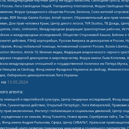
ты, Международный научный центр им Вудро Вильсона, Свободная пресса, Возро
России, Лига Свободных Наций, Transparеncy International, Форум Свободных Н
правления, Форум гражданского общества Россия, Беллона, Союз жителей острово
роды, BDR Novaja Gazeta-Europe, Алтай проект, Образовательный дом прав челов
еван, Дом прав человека Крым, Центр дикого лосося, TVR Studios, ТВ Дождь, Це
урятия, Uralic, UnKremlin, Международная федерация транспортных рабочих, Ист
ейских и международных исследований, Общество Сторожевой башни, Библии и тр
омитет действия, РЭНД корпорейшн, Русская Америка за демократию в России, Н
фалия, Фонд глобальной помощи, Антивоенный комитет России, Russie-Libertes, L
lection Monitor, Article 19, Мнение медиа, Федерация анархического черного кр
и гендерной демократии и миротворчества, Форум имени Льва Копелева, American C
г, Школа международных отношений и государственной политики им Питера Мунка
 Немцова за Свободу, Фонд имени Фридриха Науманна за свободу, Феминистско
медиа, Либерально-демократическая Лига Украины
 на
13.05.2024
ого агента:
р немецкой и европейской культуры, Центр гендерных исследований, Фонд защи
ЧА, Гуманитарное действие, Открытый Петербург, Лига Избирателей, Правовая 
иту прав заключенных, Институт глобализации и социальных движений, Центр 
ужденным и их семьям, Фонд Тольятти, Новое время, Серебряная тайга, Так-Так-
, Фонд имени Андрея Рылькова, Сфера, Центр СИБАЛЬТ, Уральская правозащитна
невосточный центр развития гражданских инициатив и социального партнерства, 