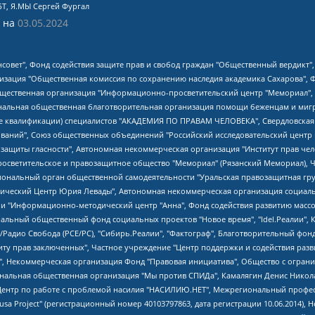
БТ, Я.МЫ Сергей Фургал
 на
03.05.2024
мная некоммерческая организация "Центр по работе с проблемой насилия "НАСИЛИЮ.НЕТ", Межрегиональный профессиональный союз работников здравоохранения "Альянс врачей", Юридическое лицо, зарегистрированное в Латвийской Республике, SIA "Medusa Project" (регистрационный номер 40103797863, дата регистрации 10.06.2014), Некоммерческая организация "Фонд по борьбе с коррупцией", Автономная некоммерческая организация "Институт права и публичной политики", Баданин Роман Сергеевич, Гликин Максим Александрович, Железнова Мария Михайловна, Лукьянова Юлия Сергеевна, Маетная Елизавета Витальевна, Маняхин Петр Борисович, Чуракова Ольга Владимировна, Ярош Юлия Петровна, Юридическое лицо "The Insider SIA", зарегистрированное в Риге, Латвийская Республика (дата регистрации 26.06.2015), являющееся администратором доменного имени интернет-издания "The Insider SIA", https://theins.ru, Постернак Алексей Евгеньевич, Рубин Михаил Аркадьевич, Анин Роман Александрович, Юридическое лицо Istories fonds, зарегистрированное в Латвийской Республике (регистрационный номер 50008295751, дата регистрации 24.02.2020), Великовский Дмитрий Александрович, Долинина Ирина Николаевна, Мароховская Алеся Алексеевна, Шлейнов Роман Юрьевич, Шмагун Олеся Валентиновна, Общество с ограниченной ответственностью "Альтаир 2021", Общество с ограниченной ответственностью "Вега 2021", Общество с ограниченной ответственностью "Главный редактор 2021", Общество с ограниченной ответственностью "Ромашки монолит", Важенков Артем Валерьевич, Ивановская областная общественная организация "Центр гендерных исследований", Гурман Юрий Альбертович, Медиапроект "ОВД-Инфо", Егоров Владимир Владимирович, Жилинский Владимир Александрович, Общество с ограниченной ответственностью "ЗП", Иванова София Юрьевна, Карезина Инна Павловна, Кильтау Екатерина Викторовна, Петров Алексей Викторович, Пискунов Сергей Евгеньевич, Смирнов Сергей Сергеевич, Тихонов Михаил Сергеевич, Общество с ограниченной ответственностью "ЖУРНАЛИСТ-ИНОСТРАННЫЙ АГЕНТ", Арапова Галина Юрьевна, Вольтская Татьяна Анатольевна, Американская компания "Mason G.E.S. Anonymous Foundation" (США), являющаяся владельцем интернет-издания https://mnews.world/, Компания "Stichting Bellingcat", зарегистрированная в Нидерландах (дата регистрации 11.07.2018), Захаров Андрей Вячеславович, Клепиковская Екатерина Дмитриевна, Общество с ограниченной ответственностью "МЕМО", Перл Роман Александрович, Симонов Евгений Алексеевич, Соловьева Елена Анатольевна, Сотников Даниил Владимирович, Сурначева Елизавета Дмитриевна, Автономная некоммерческая организация по защите прав человека и информированию населения "Якутия – Наше Мнение", Общество с ограниченной ответственностью "Москоу диджитал медиа", с 26.01.2023 Общество с ограниченной ответственностью "Чайка Белые сады", Ветошкина Валерия Валерьевна, Заговора Максим Александрович, Межрегиональное общественное движение "Российская ЛГБТ - сеть", Оленичев Максим Владимирович, Павлов Иван Юрьевич, Скворцова Елена Сергеевна, Общество с ограниченной ответственностью "Как бы инагент", Кочетков Игорь Викторович, Общество с ограниченной ответственностью "Честные выборы", Еланчик Олег Александрович, Общество с ограниченной ответственностью "Нобелевский призыв", Гималова Регина Эмилевна, Григорьев Андрей Валерьевич, Григорьева Алина Александровна, Ассоциация по содействию защите прав призывников, альтернативнослужащих и военнослужащих "Правозащитная группа "Гражданин.Армия.Право", Хисамова Регина Фаритовна, Автономная некоммерческая организация по реализации социально-правовых программ "Лилит", Дальн