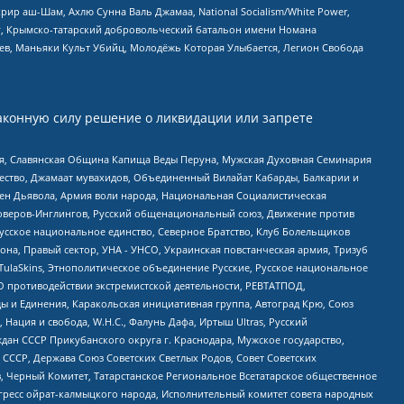
рир аш-Шам, Ахлю Сунна Валь Джамаа, National Socialism/White Power,
рг, Крымско-татарский добровольческий батальон имени Номана
оев, Маньяки Культ Убийц, Молодёжь Которая Улыбается, Легион Свобода
аконную силу решение о ликвидации или запрете
ья, Славянская Община Капища Веды Перуна, Мужская Духовная Семинария
щество, Джамаат мувахидов, Объединенный Вилайат Кабарды, Балкарии и
ден Дьявола, Армия воли народа, Национальная Социалистическая
роверов-Инглингов, Русский общенациональный союз, Движение против
усское национальное единство, Северное Братство, Клуб Болельщиков
а, Правый сектор, УНА - УНСО, Украинская повстанческая армия, Тризуб
 TulaSkins, Этнополитическое объединение Русские, Русское национальное
О противодействии экстремистской деятельности, РЕВТАТПОД,
ы и Единения, Каракольская инициативная группа, Автоград Крю, Союз
 Нация и свобода, W.H.С., Фалунь Дафа, Иртыш Ultras, Русский
ан СССР Прикубанского округа г. Краснодара, Мужское государство,
СССР, Держава Союз Советских Светлых Родов, Совет Советских
в, Черный Комитет, Татарстанское Региональное Всетатарское общественное
гресс ойрат-калмыцкого народа, Исполнительный комитет совета народных