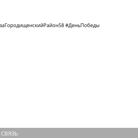
стваГородищенскийРайон58 #ДеньПобеды
 СВЯЗЬ