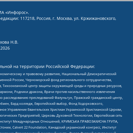
ИА «Инфорос».
едакции: 117218, Россия, г. Москва, ул. Кржижановского,
хова Н.В.
2026
льной на территории Российской Федерации:
кономическому и правовому развитию, Национальный Демократический
менной России, Черноморский фонд регионального сотрудничества,
, Тихоокеанский центр защиты окружающей среды и природных ресурсов,
 Хармони, Родники дракона, Врачи против насильственного извлечения
по расследованию преследований Фалуньгун, Пражский гражданский центр,
бмен, Бард колледж, Европейский выбор, Фонд Ходорковского,
ное Управление Евангельских Христиан Украинской Христианской Церкви,
огических Предприятий, Церковь Духовной Технологии, Европейская сеть
ий Институт Международных Отношений, КРИМСЬКА ПРАВОЗАХИСНА ГРУПА,
стонии, Calvert 22 Foundation, Канадский украинский конгресс, Институт