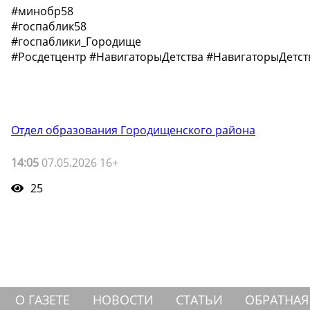
#минобр58
#госпаблик58
#госпаблики_Городище
#Росдетцентр #НавигаторыДетства #НавигаторыДет
Отдел образования Городищенского района
14:05
07.05.2026 16+
25
О ГАЗЕТЕ
НОВОСТИ
СТАТЬИ
ОБРАТНАЯ