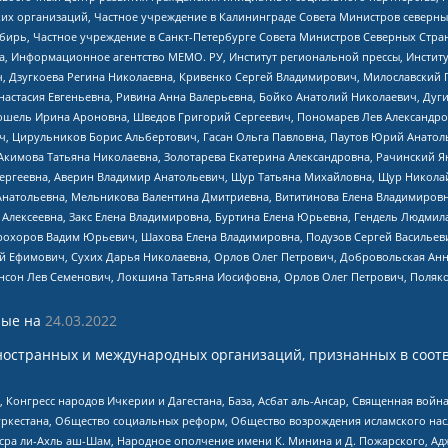
 организаций, Частное учреждение в Калининграде Совета Министров северных 
бирь, Частное учреждение в Санкт-Петербурге Совета Министров Северных Стра
а, Информационное агентство МЕМО. РУ, Институт региональной прессы, Инсти
ч, Дзугкоева Регина Николаевна, Кривенко Сергей Владимирович, Милославски
настасия Евгеньевна, Ривина Анна Валерьевна, Бойко Анатолий Николаевич, Дуг
ошель Ирина Ароновна, Шведов Григорий Сергеевич, Пономарев Лев Александро
ч, Цирульников Борис Альбертович, Гасан Ольга Павловна, Паутов Юрий Анато
Акимова Татьяна Николаевна, Золотарева Екатерина Александровна, Рачинский Я
Сергеевна, Аверин Владимир Анатольевич, Щур Татьяна Михайловна, Щур Никола
Анатольевна, Мельникова Валентина Дмитриевна, Вититинова Елена Владимировн
 Алексеевна, Закс Елена Владимировна, Буртина Елена Юрьевна, Гендель Людмил
рохоров Вадим Юрьевич, Шахова Елена Владимировна, Подузов Сергей Васильеви
й Ефимович, Сухих Дарья Николаевна, Орлов Олег Петрович, Добровольская Анн
нсон Лев Семенович, Локшина Татьяна Иосифовна, Орлов Олег Петрович, Поляк
ые на
24.03.2022
ностранных и международных организаций, признанных в соотв
нгресс народов Ичкерии и Дагестана, База, Асбат аль-Ансар, Священная война,
уркестана, Общество социальных реформ, Общество возрождения исламского насл
Нусра ли-Ахль аш-Шам, Народное ополчение имени К. Минина и Д. Пожарского, Ад