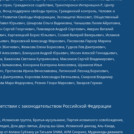
стран, Гражданское содействие, Трансперенси Интернешнл-Р, Центр
н, Фонд поддержки свободы прессы, Гражданский контроль, Человек и
тут Развития Свободы Информации, Экозащита!-Женсовет, Общественный
й Павел Юрьевич, Шнырова Ольга Вадимовна, Чанышева Лилия Айратовна,
ин Сергей Георгиевич, Пивоваров Андрей Сергеевич, Аверин Виталий
вич, Каргалицкий Борис Юльевич, Созаев Валерий Валерьевич, Исламов
льевич, Верховский Александр Маркович, Пислакова-Паркер Марина
н Збигневич, Жемкова Елена Борисовна, Гудков Лев Дмитриевич,
й Алексеевич, Блинушов Андрей Юрьевич, Мосин Алексей Геннадьевич,
а, Баженова Светлана Куприяновна, Максимов Сергей Владимирович,
а Залмановна, Кокорина Екатерина Алексеевна, Шуманов Илья
ч, Протасова Ирина Вячеславовна, Литинский Леонид Борисович,
а Дмитриевна, Королева Александра Евгеньевна, Смирнов Владимир
ова Мара Федоровна, Резник Генри Маркович, Захаров Герман
етствии с законодательством Российской Федерации
 Исламская группа, Братья-мусульмане, Партия исламского освобождения,
едия, Дом двух святых, Джунд аш-Шам, Исламский джихад, Аль-Каида,
жр от Аллаха Субхану уа Тагьаля SHAM, АУМ Синрике, Муджахеды джамаата