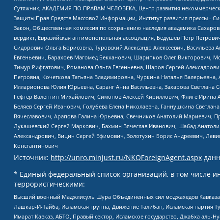
Сутяжник, АКАДЕМИЯ ПО ПРАВАМ ЧЕЛОВЕКА, Центр развития некоммерческих
Защиты Прав Средств Массовой Информации, Институт развития прессы - Си
Закон, Общественная комиссия по сохранению наследия академика Сахаров
вердикт, Евразийская антимонопольная ассоциация, Бедушев Петр Петрови
Сидорович Ольга Борисовна, Туровский Александр Алексеевич, Васильева А
Евгеньевич, Барахоев Магомед Бекханович, Шарипков Олег Викторович, М
Тимур Рифгатович, Романова Ольга Евгеньевна, Щаров Сергей Алексадрови
Петровна, Кочеткова Татьяна Владимировна, Чуркина Наталья Валерьевна, 
Илларионова Юлия Юрьевна, Саранг Анна Васильевна, Захарова Светлана 
Гефтер Валентин Михайлович, Симонов Алексей Кириллович, Флиге Ирина 
Беляев Сергей Иванович, Голубева Елена Николаевна, Ганнушкина Светлана
Вячеславович, Арапова Галина Юрьевна, Свечников Анатолий Мариевич, П
Лукашевский Сергей Маркович, Бахмин Вячеслав Иванович, Шабад Анатоли
Александрович, Вицин Сергей Ефимович, Золотухин Борис Андреевич, Леви
Константинович
Источник:
http://unro.minjust.ru/NKOForeignAgent.aspx
данн
* Единый федеральный список организаций, в том числе и
террористическими:
Высший военный Маджлисуль Шура Объединенных сил моджахедов Кавказа, Ко
Лашкар-И-Тайба, Исламская группа, Движение Талибан, Исламская партия Т
Имарат Кавказ, АБТО, Правый сектор, Исламское государство, Джабха аль-