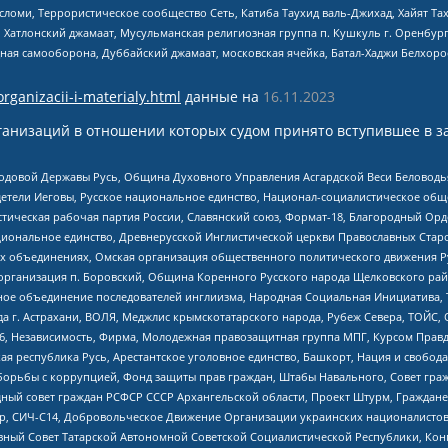
сломи, Террористическое сообщество Сеть, Катиба Таухид валь-Джихад, Хайят Тах
, Хатлонский джамаат, Мусульманская религиозная группа п. Кушкуль г. Оренбу
ная самооборона, Дуббайский джамаат, московская ячейка, Батал-Хаджи Белхор
organizacii-i-materialy.html
данные на
16.11.2023
анизаций в отношении которых судом принято вступившее в з
 Родовой Державы Русь, Община Духовного Управления Асгардской Веси Беловод
детели Иеговы, Русское национальное единство, Национал-социалистическое об
истическая рабочая партия России, Славянский союз, Формат-18, Благородный Ор
ациональное единство, Древнерусской Инглистической церкви Православных Ста
ных объединениях, Омская организация общественного политического движения Р
рганизация п. Боровский, Община Коренного Русского народа Щелковского район
гиозное объединение последователей инглиизма, Народная Социальная Инициатива,
 г. Астрахани, ВОЛЯ, Меджлис крымскотатарского народа, Рубеж Севера, ТОЙС, 
6, Независимость, Фирма, Молодежная правозащитная группа МПГ, Курсом Правд
ая республика Русь, Арестантское уголовное единство, Башкорт, Нация и свобода,
орьбы с коррупцией, Фонд защиты прав граждан, Штабы Навального, Совет гражд
ный совет граждан РСФСР СССР Архангельской области, Проект Штурм, Граждане 
tsApp, СИЧ-С14, Добровольческое Движение Организации украинских националисто
ный Совет Татарской Автономной Советской Социалистической Республики, Кон