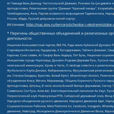
Ат-Тавхида Валь-Джихад, Чистопольский Джамаат, Рохнамо ба суи давлати и
Артподготовка, Религиозная группа “Джамаат “Красный пахарь”, Колумбайн
Челебиджихана, Азов, Партия исламского возрождения Таджикистана, Народ
России, Айдар, Русский добровольческий корпус
Источник:
http://nac.gov.ru/terroristicheskie-i-ekstremistskie-
* Перечень общественных объединений и религиозных орг
деятельности:
Национал-большевистская партия, ВЕК РА, Рада земли Кубанской Духовно
Староверов-Инглингов, Нурджулар, К Богодержавию, Таблиги Джамаат, Сви
Карачая, Союз славян, Ат-Такфир Валь-Хиджра, Пит Буль, Национал-социал
Инициатива города Череповца, Духовно-Родовая Держава Русь, Русское н
нелегальной иммиграции, Кровь и Честь, О свободе совести и о религиоз
Футбольного Клуба Динамо, Файзрахманисты, Мусульманская религиозная о
им. Степана Бандеры, Братство, Белый Крест, Misanthropic division, Рели
объединение Атака, Мечеть Мирмамеда, Община Коренного Русского народа
Артподготовка, Штольц, В честь иконы Божией Матери Державная, Сектор 1
Славянских Сил Руси, Алля-Аят, Благотворительный пансионат Ак Умут, Русск
Патриотический клуб-Новокузнецк/РПК, Сибирский державный союз, Фонд б
Народное объединение русского движения, Народное движение Адат, Народ
Социалистических Районов, Meta Platforms Inc, Facebook, Instagram, Wha
движение, Невоград, Молодежное Демократическое Движение Весна, Верхов