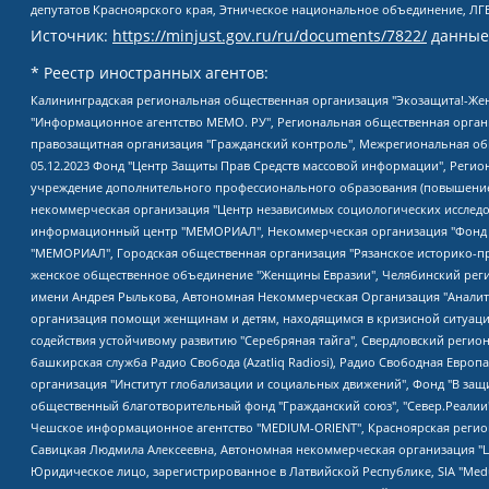
депутатов Красноярского края, Этническое национальное объединение, ЛГ
Источник:
https://minjust.gov.ru/ru/documents/7822/
данные
* Реестр иностранных агентов:
Калининградская региональная общественная организация "Экозащита!-Женсовет", Фонд содействия защите прав и свобод граждан "Общественный вердикт", Фонд "Институт Развития Свободы Информации", Частное учреждение "Информационное агентство МЕМО. РУ", Региональная общественная организация "Общественная комиссия по сохранению наследия академика Сахарова", Фонд поддержки свободы прессы, Санкт-Петербургская общественная правозащитная организация "Гражданский контроль", Межрегиональная общественная организация "Информационно-просветительский центр "Мемориал", Региональный Фонд "Центр Защиты Прав Средств Массовой Информации", с 05.12.2023 Фонд "Центр Защиты Прав Средств массовой информации", Региональная общественная благотворительная организация помощи беженцам и мигрантам "Гражданское содействие", Негосударственное образовательное учреждение дополнительного профессионального образования (повышение квалификации) специалистов "АКАДЕМИЯ ПО ПРАВАМ ЧЕЛОВЕКА", Свердловская региональная общественная организация "Сутяжник", Автономная некоммерческая организация "Центр независимых социологических исследований", Союз общественных объединений "Российский исследовательский центр по правам человека", Региональное общественное учреждение научно-информационный центр "МЕМОРИАЛ", Некоммерческая организация "Фонд защиты гласности", Автономная некоммерческая организация "Институт прав человека", Городская общественная организация "Екатеринбургское общество "МЕМОРИАЛ", Городская общественная организация "Рязанское историко-просветительское и правозащитное общество "Мемориал" (Рязанский Мемориал), Челябинский региональный орган общественной самодеятельности – женское общественное объединение "Женщины Евразии", Челябинский региональный орган общественной самодеятельности "Уральская правозащитная группа", Фонд содействия защите здоровья и социальной справедливости имени Андрея Рылькова, Автономная Некоммерческая Организация "Аналитический Центр Юрия Левады", Автономная некоммерческая организация социальной поддержки населения "Проект Апрель", Региональная общественная организация помощи женщинам и детям, находящимся в кризисной ситуации "Информационно-методический центр "Анна", Фонд содействия развитию массовых коммуникаций и правовому просвещению "Так-так-Так", Фонд содействия устойчивому развитию "Серебряная тайга", Свердловский региональный общественный фонд социальных проектов "Новое время", "Idel.Реалии", Кавказ.Реалии, Крым.Реалии, Телеканал Настоящее Время, Татаро-башкирская служба Радио Свобода (Azatliq Radiosi), Радио Свободная Европа/Радио Свобода (PCE/PC), "Сибирь.Реалии", "Фактограф", Благотворительный фонд помощи осужденным и их семьям, Автономная некоммерческая организация "Институт глобализации и социальных движений", Фонд "В защиту прав заключенных", Частное учреждение "Центр поддержки и содействия развитию средств массовой информации", Пензенский региональный общественный благотворительный фонд "Гражданский союз", "Север.Реалии", Некоммерческая организация Фонд "Правовая инициатива", Общество с ограниченной ответственностью "Радио Свободная Европа/Радио Свобода", Чешское информационное агентство "MEDIUM-ORIENT", Красноярская региональная общественная организация "Мы против СПИДа", Камалягин Денис Николаевич, Маркелов Сергей Евгеньевич, Пономарев Лев Александрович, Савицкая Людмила Алексеевна, Автоно