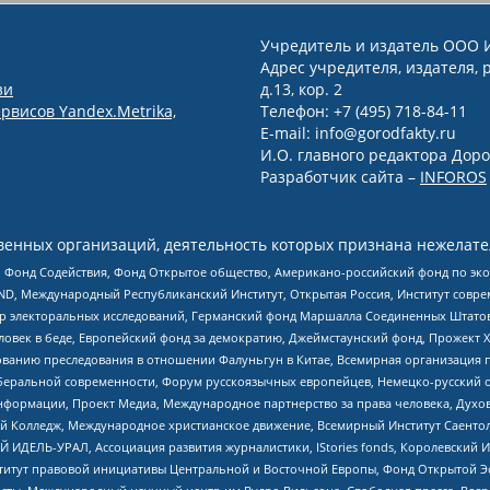
Учредитель и издатель ООО 
Адрес учредителя, издателя, р
зи
д.13, кор. 2
рвисов Yandex.Metrika,
Телефон: +7 (495) 718-84-11
E-mail: info@gorodfakty.ru
И.О. главного редактора Доро
Разработчик сайта –
INFOROS
енных организаций, деятельность которых признана нежелате
 Фонд Содействия, Фонд Открытое общество, Американо-российский фонд по э
 Международный Республиканский Институт, Открытая Россия, Институт совре
р электоральных исследований, Германский фонд Маршалла Соединенных Штатов
еловек в беде, Европейский фонд за демократию, Джеймстаунский фонд, Прожект
дованию преследования в отношении Фалуньгун в Китае, Всемирная организация 
беральной современности, Форум русскоязычных европейцев, Немецко-русский о
формации, Проект Медиа, Международное партнерство за права человека, Духов
 Колледж, Международное христианское движение, Всемирный Институт Саентол
 ИДЕЛЬ-УРАЛ, Ассоциация развития журналистики, IStories fonds, Королевск
r, Институт правовой инициативы Центральной и Восточной Европы, Фонд Открытой Э