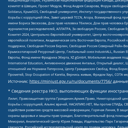
Макдональда-Лорье, Украинская национальная федерация Канады, Декабрис
комитет в Швеции, Проект Медуза, Фонд Андрея Сахарова, Форум свободной 
Solidarus, КрымSOS, Свободный университет, Институт государственного у
борьбы с коррупцией Инк, Завет церквей TCCN, Агора, Всемирный фонд при
имени Бориса Звозскова, Дом прав человека Тбилиси, Дом прав человека Ер
журналистов расследователей, АЛЛАТРА, За свободную Россию, Свободная Б
Комитет-2024, Центрально-Европейский университет, Центр восточноевроп
европейской политики, Академическая сеть Восточная Европа, Российский к
поддержки, Свободная Россия Берлин, Свободная Россия Северный Рейн-Вест
Крымскотатарский Ресурсный Центр, Глобальный союз IndustriALL, Russian E
Европы, Фонд имени Фридриха Эберта, XZ gGmbH, Мобильная академия поддержк
International Education, Антивоенное движение Антальи, Открытый диало
отношений им Нормана Патерсона, Центр Гражданских Свобод, Фонд Бориса
Прометей, Stop Occupation of Karelia, Вернись живым, Фридом Хаус, СОТА 
Источник:
https://minjust.gov.ru/ru/documents/7756/
данные
* Сведения реестра НКО, выполняющих функции иностранн
Лилит, Правозащитная группа Гражданин.Армия.Право, Нижегородский цент
борьбы с коррупцией, Альянс врачей, НАСИЛИЮ.НЕТ, Мы против СПИДа, СВЕ
содействия развитию средств массовой информации, Горячая Линия, В защ
охраны здоровья и защиты прав граждан, Благотворительный фонд помощи ос
Мемориал, Аналитический Центр Юрия Левады, Издательство Парк Гагарина
гласности, Российский исследовательский центр по правам человека, Даль