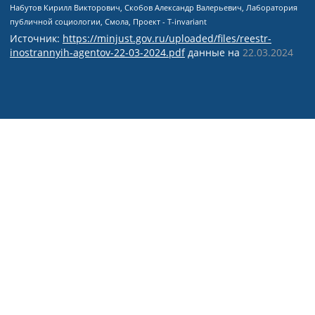
Источник:
https://minjust.gov.ru/uploaded/files/reestr-
inostrannyih-agentov-22-03-2024.pdf
данные на
22.03.2024