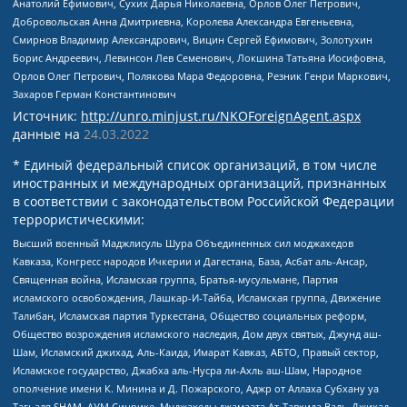
Анатолий Ефимович, Сухих Дарья Николаевна, Орлов Олег Петрович,
Добровольская Анна Дмитриевна, Королева Александра Евгеньевна,
Смирнов Владимир Александрович, Вицин Сергей Ефимович, Золотухин
Борис Андреевич, Левинсон Лев Семенович, Локшина Татьяна Иосифовна,
Орлов Олег Петрович, Полякова Мара Федоровна, Резник Генри Маркович,
Захаров Герман Константинович
Источник:
http://unro.minjust.ru/NKOForeignAgent.aspx
данные на
24.03.2022
* Единый федеральный список организаций, в том числе
иностранных и международных организаций, признанных
в соответствии с законодательством Российской Федерации
террористическими:
Высший военный Маджлисуль Шура Объединенных сил моджахедов
Кавказа, Конгресс народов Ичкерии и Дагестана, База, Асбат аль-Ансар,
Священная война, Исламская группа, Братья-мусульмане, Партия
исламского освобождения, Лашкар-И-Тайба, Исламская группа, Движение
Талибан, Исламская партия Туркестана, Общество социальных реформ,
Общество возрождения исламского наследия, Дом двух святых, Джунд аш-
Шам, Исламский джихад, Аль-Каида, Имарат Кавказ, АБТО, Правый сектор,
Исламское государство, Джабха аль-Нусра ли-Ахль аш-Шам, Народное
ополчение имени К. Минина и Д. Пожарского, Аджр от Аллаха Субхану уа
Тагьаля SHAM, АУМ Синрике, Муджахеды джамаата Ат-Тавхида Валь-Джихад,