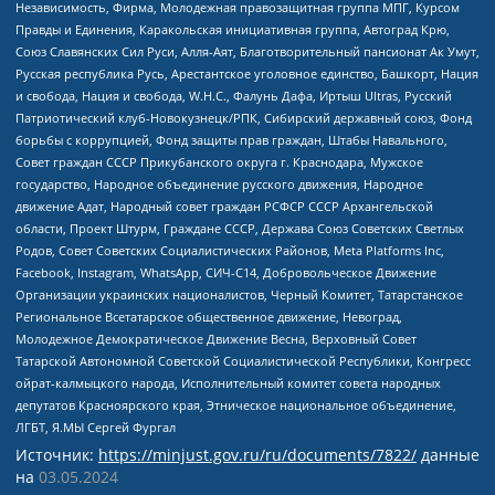
Независимость, Фирма, Молодежная правозащитная группа МПГ, Курсом
Правды и Единения, Каракольская инициативная группа, Автоград Крю,
Союз Славянских Сил Руси, Алля-Аят, Благотворительный пансионат Ак Умут,
Русская республика Русь, Арестантское уголовное единство, Башкорт, Нация
и свобода, Нация и свобода, W.H.С., Фалунь Дафа, Иртыш Ultras, Русский
Патриотический клуб-Новокузнецк/РПК, Сибирский державный союз, Фонд
борьбы с коррупцией, Фонд защиты прав граждан, Штабы Навального,
Совет граждан СССР Прикубанского округа г. Краснодара, Мужское
государство, Народное объединение русского движения, Народное
движение Адат, Народный совет граждан РСФСР СССР Архангельской
области, Проект Штурм, Граждане СССР, Держава Союз Советских Светлых
Родов, Совет Советских Социалистических Районов, Meta Platforms Inc,
Facebook, Instagram, WhatsApp, СИЧ-С14, Добровольческое Движение
Организации украинских националистов, Черный Комитет, Татарстанское
Региональное Всетатарское общественное движение, Невоград,
Молодежное Демократическое Движение Весна, Верховный Совет
Татарской Автономной Советской Социалистической Республики, Конгресс
ойрат-калмыцкого народа, Исполнительный комитет совета народных
депутатов Красноярского края, Этническое национальное объединение,
ЛГБТ, Я.МЫ Сергей Фургал
Источник:
https://minjust.gov.ru/ru/documents/7822/
данные
на
03.05.2024