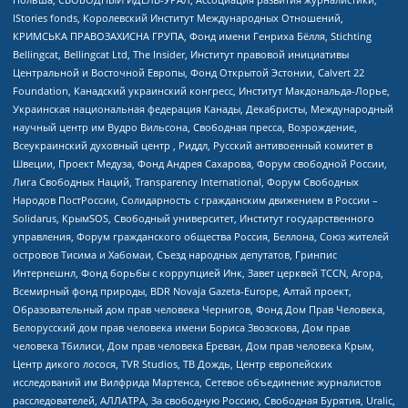
IStories fonds, Королевский Институт Международных Отношений,
КРИМСЬКА ПРАВОЗАХИСНА ГРУПА, Фонд имени Генриха Бёлля, Stichting
Bellingcat, Bellingcat Ltd, The Insider, Институт правовой инициативы
Центральной и Восточной Европы, Фонд Открытой Эстонии, Calvert 22
Foundation, Канадский украинский конгресс, Институт Макдональда-Лорье,
Украинская национальная федерация Канады, Декабристы, Международный
научный центр им Вудро Вильсона, Свободная пресса, Возрождение,
Всеукраинский духовный центр , Риддл, Русский антивоенный комитет в
Швеции, Проект Медуза, Фонд Андрея Сахарова, Форум свободной России,
Лига Свободных Наций, Transparеncy International, Форум Свободных
Народов ПостРоссии, Солидарность с гражданским движением в России –
Solidarus, КрымSOS, Свободный университет, Институт государственного
управления, Форум гражданского общества Россия, Беллона, Союз жителей
островов Тисима и Хабомаи, Съезд народных депутатов, Гринпис
Интернешнл, Фонд борьбы с коррупцией Инк, Завет церквей TCCN, Агора,
Всемирный фонд природы, BDR Novaja Gazeta-Europe, Алтай проект,
Образовательный дом прав человека Чернигов, Фонд Дом Прав Человека,
Белорусский дом прав человека имени Бориса Звозскова, Дом прав
человека Тбилиси, Дом прав человека Ереван, Дом прав человека Крым,
Центр дикого лосося, TVR Studios, ТВ Дождь, Центр европейских
исследований им Вилфрида Мартенса, Сетевое объединение журналистов
расследователей, АЛЛАТРА, За свободную Россию, Свободная Бурятия, Uralic,