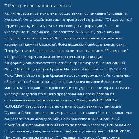
* Реестр иностранных агентов:
Калининградская региональная общественная организация "Экозащита!-Женсовет", Фонд содействия защите прав и свобод граждан "Общественный вердикт", Фонд "Институт Развития Свободы Информации", Частное учреждение "Информационное агентство МЕМО. РУ", Региональная общественная организация "Общественная комиссия по сохранению наследия академика Сахарова", Фонд поддержки свободы прессы, Санкт-Петербургская общественная правозащитная организация "Гражданский контроль", Межрегиональная общественная организация "Информационно-просветительский центр "Мемориал", Региональный Фонд "Центр Защиты Прав Средств Массовой Информации", с 05.12.2023 Фонд "Центр Защиты Прав Средств массовой информации", Региональная общественная благотворительная организация помощи беженцам и мигрантам "Гражданское содействие", Негосударственное образовательное учреждение дополнительного профессионального образования (повышение квалификации) специалистов "АКАДЕМИЯ ПО ПРАВАМ ЧЕЛОВЕКА", Свердловская региональная общественная организация "Сутяжник", Автономная некоммерческая организация "Центр независимых социологических исследований", Союз общественных объединений "Российский исследовательский центр по правам человека", Региональное общественное учреждение научно-информационный центр "МЕМОРИАЛ", Некоммерческая организация "Фонд защиты гласности", Автономная некоммерческая организация "Институт прав человека", Городская общественная организация "Екатеринбургское общество "МЕМОРИАЛ", Городская общественная организация "Рязанское историко-просветительское и правозащитное общество "Мемориал" (Рязанский Мемориал), Челябинский региональный орган общественной самодеятельности – женское общественное объединение "Женщины Евразии", Челябинский региональный орган общественной самодеятельности "Уральская правозащитная группа", Фонд содействия защите здоровья и социальной справедливости имени Андрея Рылькова, Автономная Некоммерческая Организация "Аналитический Центр Юрия Левады", Автономная некоммерческая организация социальной поддержки населения "Проект Апрель", Региональная общественная организация помощи женщинам и детям, находящимся в кризисной ситуации "Информационно-методический центр "Анна", Фонд содействия развитию массовых коммуникаций и правовому просвещению "Так-так-Так", Фонд содействия устойчивому развитию "Серебряная тайга", Свердловский региональный общественный фонд социальных проектов "Новое время", "Idel.Реалии", Кавказ.Реалии, Крым.Реалии, Телеканал Настоящее Время, Татаро-башкирская служба Радио Свобода (Azatliq Radiosi), Радио Свободная Европа/Радио Свобода (PCE/PC), "Сибирь.Реалии", "Фактограф", Благотворительный фонд помощи осужденным и их семьям, Автономная некоммерческая организация "Институт глобализации и социальных движений", Фонд "В защиту прав заключенных", Частное учреждение "Центр поддержки и содействия развитию средств массовой информации", Пензенский региональный общественный благотворительный фонд "Гражданский союз", "Север.Реалии", Некоммерческая организация Фонд "Правовая инициатива", Общество с ограниченной ответственностью "Радио Свободная Европа/Радио Свобода", Чешское информационное агентство "MEDIUM-ORIENT", Красноярская региональная общественная организация "Мы против СПИДа", Камалягин Денис Николаевич, Маркелов Сергей Евгеньевич, Пономарев Лев Александрович, Савицкая Людмила Алексеевна, Автономная некоммерческая организация "Центр по работе с проблемой насилия "НАСИЛИЮ.НЕТ", Межрегиональный профессиональный союз работников здравоохранения "Альянс врачей", Юридическое лицо, зарегистрированное в Латвийской Республике, SIA "Medusa Project" (регистрационный номер 40103797863, дата регистрации 10.06.2014), Некоммерческая организация "Фонд по борьбе с коррупцией", Автономная некоммерческая организация "Институт права и публичной политики", Баданин Роман Сергеевич, Гликин Максим Александрович, Железнова Мария Михайловна, Лукьянова Юлия Сергеевна, Маетная Елизавета Витальевна, Маняхин Петр Борисович, Чуракова Ольга Владимировна, Ярош Юлия Петровна, Юридическое лицо "The Insider SIA", зарегистрированное в Риге, Латвийская Республика (дата регистрации 26.06.2015), являющееся администратором доменного имени интернет-издания "The Insider SIA", https://theins.ru, Постернак Алексей Евгеньевич, Рубин Михаил Аркадьевич, Анин Роман Александрович, Юридическое лицо Istories fonds, зарегистрированное в Латвийской Республике (регистрационный номер 50008295751, дата регистрации 24.02.2020), Великовский Дмитрий Александрович, Долинина Ирина Николаевна, Мароховская Алеся Алексеевна, Шлейнов Роман Юрьевич, Шмагун Олеся Валентиновна, Общество с ограниченной ответственностью "Альтаир 2021", Общество с ограниченной ответственностью "Вега 2021", Общество с ограниченной ответственностью "Главный редактор 2021", Общество с ограниченной ответственностью "Ромашки монолит", Важенков Артем Валерьевич, Ивановская областная общественная организация "Центр гендерных исследований", Гурман Юрий Альбертович, Медиапроект "ОВД-Инфо", Егоров Владимир Владимирович, Жилинский Владимир Александрович, Общество с ограниченной ответственностью "ЗП", Иванова София Юрьевна, Карезина Инна Павловна, Кильтау Екатерина Викторовна, Петров Алексей Викторович, Пискунов Сергей Евгеньевич, Смирнов Сергей Сергеевич, Тихонов Михаил Сергеевич, Общество с ограниченной ответственностью "ЖУРНАЛИСТ-ИНОСТРАННЫЙ АГЕНТ", Арапова Галина Юрьевна, Вольтская Татьяна Анатольевна, Американская компания "Mason G.E.S. Anonymous Foundation" (США), являющаяся владельцем интернет-издания https://mnews.world/, Компания "Stichting Bellingcat", зарегистрированная в Нидерландах (дата регистрации 11.07.2018), Захаров Андрей Вячеславович, Клепиковская Екатерина Дмитриевна, Общество с ограниченной ответственностью "МЕМО", Перл Роман Александрович, Симонов Евгений Алексеевич, Соловьева Елена Анатольевна, Сотников Даниил Владимирович, Сурначева Елизавета Дмитриевна, Автономная некоммерческая организация по защите прав человека и информированию населения "Якутия – Наше Мнение", Общество с ограниченной ответственностью "Москоу диджитал медиа", с 26.01.2023 Общество с ограниченной ответственностью "Чайка Белые сады", Ветошкина Валерия Валерьевна, Заговора Максим Александрович, Межрегиональное общественное движение "Российская ЛГБТ - сеть", Оленичев Максим Владимирович, Павлов Иван Юрьевич, Скворцова Елена Сергеевна, Общество с ограниченной ответственностью "Как бы инагент", Кочетков Игорь Викторович, Общество с ограниченной ответственностью "Честные выборы", Еланчик Олег Александрович, Общество с ограниченной ответственностью "Нобелевский призыв", Гималова Регина Эмилевна, Григорьев Андрей Валерьевич, Григорьева Алина Александровна, Ассоциация по содействию защите прав призывников, альтернативнослужащих и военнослужащих "Правозащитная группа "Гражданин.Армия.Право", Хисамова Регина Фаритовна, Автономная некоммерческая организация по реализации социально-правовых программ "Лилит", Дальневосточное общественное движение "Маяк", Санкт-Петербургская ЛГБТ-инициативная группа "Выход", Инициативная группа ЛГБТ+ "Реверс", Алексеев Андрей Викторович, Бекбулатова Таисия Львовна, Беляев Иван Михайлович, Владыкина Елена Сергеевна, Гельман Марат Александрович, Никульшина Вероника Юрьевна, Толоконникова Надежда Андреевна, Шендерович Виктор Анатольевич, Общество с ограниченной ответственностью "Данное сообщение", Общество с ограниченной ответственностью Издательский дом "Новая глава", Айнбиндер Александра Александровна, Московский комьюнити-центр для ЛГБТ+инициатив, Благотворительный фонд развития филантропии, Deutsche Welle (Германия, Kurt-Schumacher-Strasse 3, 53113 Bonn), Борзунова Мария Михайловна, Воробьев Виктор Викторович, Голубева Анна Львовна, Константинова Алла Михайловна, Малкова Ирина Владимировна, Мурадов Мурад Абдулгалимович, Осетинская Елизавета Николаевна, Понасенков Евгений Николаевич, Ганапольский Матвей Юрьевич, Киселев Евгений Алексеевич, Борухович Ирина Григорьевна, Дремин Иван Тимофеевич, Дубровский Дмитрий Викторович, Красноярская региональная общественная организация поддержки и развития альтернативных образовательных технологий и межкультурных коммуникаций "ИНТЕРРА", Маяковская Екатерина Алексеевна, Фейгин Марк Захарович, Филимонов Андрей Викторович, Дзугкоева Регина Николаевна, Доброхотов Роман Александрович, Дудь Юрий Александрович, Елкин Сергей Владимирович, Кругликов Кирилл Игоревич, Сабунаева Мария Леонидовна, Семенов Алексей Владимирович, Шаинян Карен Багратович, Шульман Екатерина Михайловна, Асафьев Артур Валерьевич, Вахштайн Виктор Семенович, Венедиктов Алексей Алексеевич, Лушникова Екатерина Евгеньевна, Волков Леонид Михайлович, Невзоров Александр Глебович, Пархоменко Сергей Борисович, Сироткин Ярослав Николаевич, Кара-Мурза Владимир Владимирович, Баранова Наталья Владимировна, Гозман Леонид Яковлевич, Кагарлицкий Борис Юльевич, Климарев Михаил Валерьевич, Милов Владимир Станиславович, Автономная некоммерческая организация Краснодарский центр современного искусства "Типография", Моргенштерн Алишер Тагирович, Соболь Любовь Эдуардовна, Общество с ограниченной ответственностью "ЛИЗА НОРМ", Каспаров Гарри Кимович, Ходорковский Михаил Борисович, Общество с ограниченной ответственностью "Апрельские тезисы", Данилович Ирина Брониславовна, Кашин Олег Владимирович, Петров Николай Владимирович, Пивоваров Алексей Владимирович, Соколов Михаил Владимирович, Цветкова Юлия Владимировна, Чичваркин Евгений Александрович, Комитет против пыток/Команда против пыток, Общество с ограниченной ответственностью "Первый научный", Общество с ограниченной ответственностью "Вертолет и ко", Белоцерковская Вероника Борисовна, Кац Максим Евгеньевич, Лазарева Татьяна Юрьевна, Шаведдинов Руслан Табризович, Яшин Илья Валерьевич, Общество с ограниченной ответственностью "Иноагент ААВ", Алешковский Дмитрий Петрович, Альбац Евгения Марковна, Быков Дмитрий Львович, Галямина Юлия Евгеньевна, Лойко Сергей Леонидович, Мартынов Кирилл Константинович, Медведев Сергей Александрович, Крашенинников Федор Геннадиевич, Гордеева Катерина Вл