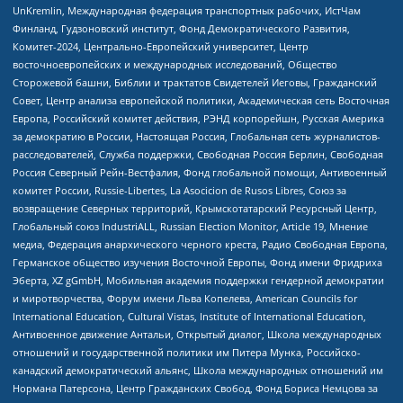
UnKremlin, Международная федерация транспортных рабочих, ИстЧам
Финланд, Гудзоновский институт, Фонд Демократического Развития,
Комитет-2024, Центрально-Европейский университет, Центр
восточноевропейских и международных исследований, Общество
Сторожевой башни, Библии и трактатов Свидетелей Иеговы, Гражданский
Совет, Центр анализа европейской политики, Академическая сеть Восточная
Европа, Российский комитет действия, РЭНД корпорейшн, Русская Америка
за демократию в России, Настоящая Россия, Глобальная сеть журналистов-
расследователей, Служба поддержки, Свободная Россия Берлин, Свободная
Россия Северный Рейн-Вестфалия, Фонд глобальной помощи, Антивоенный
комитет России, Russie-Libertes, La Asocicion de Rusos Libres, Союз за
возвращение Северных территорий, Крымскотатарский Ресурсный Центр,
Глобальный союз IndustriALL, Russian Election Monitor, Article 19, Мнение
медиа, Федерация анархического черного креста, Радио Свободная Европа,
Германское общество изучения Восточной Европы, Фонд имени Фридриха
Эберта, XZ gGmbH, Мобильная академия поддержки гендерной демократии
и миротворчества, Форум имени Льва Копелева, American Councils for
International Education, Cultural Vistas, Institute of International Education,
Антивоенное движение Антальи, Открытый диалог, Школа международных
отношений и государственной политики им Питера Мунка, Российско-
канадский демократический альянс, Школа международных отношений им
Нормана Патерсона, Центр Гражданских Свобод, Фонд Бориса Немцова за