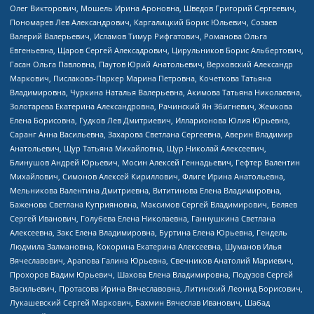
Олег Викторович, Мошель Ирина Ароновна, Шведов Григорий Сергеевич,
Пономарев Лев Александрович, Каргалицкий Борис Юльевич, Созаев
Валерий Валерьевич, Исламов Тимур Рифгатович, Романова Ольга
Евгеньевна, Щаров Сергей Алексадрович, Цирульников Борис Альбертович,
Гасан Ольга Павловна, Паутов Юрий Анатольевич, Верховский Александр
Маркович, Пислакова-Паркер Марина Петровна, Кочеткова Татьяна
Владимировна, Чуркина Наталья Валерьевна, Акимова Татьяна Николаевна,
Золотарева Екатерина Александровна, Рачинский Ян Збигневич, Жемкова
Елена Борисовна, Гудков Лев Дмитриевич, Илларионова Юлия Юрьевна,
Саранг Анна Васильевна, Захарова Светлана Сергеевна, Аверин Владимир
Анатольевич, Щур Татьяна Михайловна, Щур Николай Алексеевич,
Блинушов Андрей Юрьевич, Мосин Алексей Геннадьевич, Гефтер Валентин
Михайлович, Симонов Алексей Кириллович, Флиге Ирина Анатольевна,
Мельникова Валентина Дмитриевна, Вититинова Елена Владимировна,
Баженова Светлана Куприяновна, Максимов Сергей Владимирович, Беляев
Сергей Иванович, Голубева Елена Николаевна, Ганнушкина Светлана
Алексеевна, Закс Елена Владимировна, Буртина Елена Юрьевна, Гендель
Людмила Залмановна, Кокорина Екатерина Алексеевна, Шуманов Илья
Вячеславович, Арапова Галина Юрьевна, Свечников Анатолий Мариевич,
Прохоров Вадим Юрьевич, Шахова Елена Владимировна, Подузов Сергей
Васильевич, Протасова Ирина Вячеславовна, Литинский Леонид Борисович,
Лукашевский Сергей Маркович, Бахмин Вячеслав Иванович, Шабад