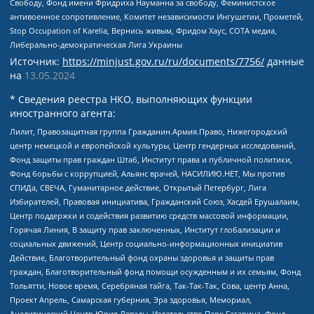
Свободу, Фонд имени Фридриха Науманна за свободу, Феминистское
антивоенное сопротивление, Комитет независимости Ингушетии, Прометей,
Stop Occupation of Karelia, Вернись живым, Фридом Хаус, СОТА медиа,
Либерально-демократическая Лига Украины
Источник:
https://minjust.gov.ru/ru/documents/7756/
данные
на
13.05.2024
* Сведения реестра НКО, выполняющих функции
иностранного агента:
Лилит, Правозащитная группа Гражданин.Армия.Право, Нижегородский
центр немецкой и европейской культуры, Центр гендерных исследований,
Фонд защиты прав граждан Штаб, Институт права и публичной политики,
Фонд борьбы с коррупцией, Альянс врачей, НАСИЛИЮ.НЕТ, Мы против
СПИДа, СВЕЧА, Гуманитарное действие, Открытый Петербург, Лига
Избирателей, Правовая инициатива, Гражданский Союз, Хасдей Ерушалаим,
Центр поддержки и содействия развитию средств массовой информации,
Горячая Линия, В защиту прав заключенных, Институт глобализации и
социальных движений, Центр социально-информационных инициатив
Действие, Благотворительный фонд охраны здоровья и защиты прав
граждан, Благотворительный фонд помощи осужденным и их семьям, Фонд
Тольятти, Новое время, Серебряная тайга, Так-Так-Так, Сова, центр Анна,
Проект Апрель, Самарская губерния, Эра здоровья, Мемориал,
Аналитический Центр Юрия Левады, Издательство Парк Гагарина, Фонд