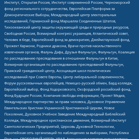
Институт, Открытая Россия, Институт современной России, Черноморский
фонд регионального сотрудничества, Европейская Платформа за
Демократические Выборы, Международный центр электоральных
исследований, Германский фонд Маршалла Соединенных Штатов,
Тихоокеанский центр защиты окружающей среды и природных ресурсов,
Свободная Россия, Всемирный конгресс украинцев, Атлантический совет,
Человек в беде, Европейский фонд за демократию, Джеймстаунский фонд,
Прожект Хармони, Родники дракона, Врачи против насильственного
извлечения органов, Фалунь Дафа, Друзья Фалуньгун, Фалуньгун, Коалиция
по расследованию преследования в отношении Фалуньгун в Китае,
Всемирная организация по расследованию преследований Фалуньгун,
Пражский гражданский центр, Ассоциация школ политических
исследований при Совете Европы, Центр либеральной современности,
Форум русскоязычных европейцев, Немецко-русский обмен, Бард колледж,
Европейский выбор, Фонд Ходорковского, Оксфордский российский фонд,
Фонд Будущее России, Компания свободы информации, Проект Медиа,
Международное партнерство за права человека, Духовное Управление
Евангельских Христиан Украинской Христианской Церкви, Новое
Поколение, Духовное Учебное Заведение Международный Библейский
Колледж, Международное христианское движение, Всемирный Институт
Саентологических Предприятий, Церковь Духовной Технологии,
Европейская сеть организаций по наблюдению за выборами, Республика
Польша, СВОБОДНЫЙ ИДЕЛЬ-УРАЛ, Ассоциация развития журналистики,