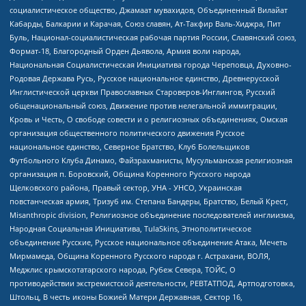
социалистическое общество, Джамаат мувахидов, Объединенный Вилайат
Кабарды, Балкарии и Карачая, Союз славян, Ат-Такфир Валь-Хиджра, Пит
Буль, Национал-социалистическая рабочая партия России, Славянский союз,
Формат-18, Благородный Орден Дьявола, Армия воли народа,
Национальная Социалистическая Инициатива города Череповца, Духовно-
Родовая Держава Русь, Русское национальное единство, Древнерусской
Инглистической церкви Православных Староверов-Инглингов, Русский
общенациональный союз, Движение против нелегальной иммиграции,
Кровь и Честь, О свободе совести и о религиозных объединениях, Омская
организация общественного политического движения Русское
национальное единство, Северное Братство, Клуб Болельщиков
Футбольного Клуба Динамо, Файзрахманисты, Мусульманская религиозная
организация п. Боровский, Община Коренного Русского народа
Щелковского района, Правый сектор, УНА - УНСО, Украинская
повстанческая армия, Тризуб им. Степана Бандеры, Братство, Белый Крест,
Misanthropic division, Религиозное объединение последователей инглиизма,
Народная Социальная Инициатива, TulaSkins, Этнополитическое
объединение Русские, Русское национальное объединение Атака, Мечеть
Мирмамеда, Община Коренного Русского народа г. Астрахани, ВОЛЯ,
Меджлис крымскотатарского народа, Рубеж Севера, ТОЙС, О
противодействии экстремистской деятельности, РЕВТАТПОД, Артподготовка,
Штольц, В честь иконы Божией Матери Державная, Сектор 16,