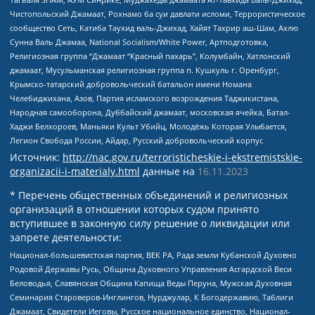
Чистопольский Джамаат, Рохнамо ба суи давлати исломи, Террористическое
сообщество Сеть, Катиба Таухид валь-Джихад, Хайят Тахрир аш-Шам, Ахлю
Сунна Валь Джамаа, National Socialism/White Power, Артподготовка,
Религиозная группа “Джамаат “Красный пахарь”, Колумбайн, Хатлонский
джамаат, Мусульманская религиозная группа п. Кушкуль г. Оренбург,
Крымско-татарский добровольческий батальон имени Номана
Челебиджихана, Азов, Партия исламского возрождения Таджикистана,
Народная самооборона, Дуббайский джамаат, московская ячейка, Батал-
Хаджи Белхороев, Маньяки Культ Убийц, Молодёжь Которая Улыбается,
Легион Свобода России, Айдар, Русский добровольческий корпус
Источник:
http://nac.gov.ru/terroristicheskie-i-ekstremistskie-
organizacii-i-materialy.html
данные на
16.11.2023
* Перечень общественных объединений и религиозных
организаций в отношении которых судом принято
вступившее в законную силу решение о ликвидации или
запрете деятельности:
Национал-большевистская партия, ВЕК РА, Рада земли Кубанской Духовно
Родовой Державы Русь, Община Духовного Управления Асгардской Веси
Беловодья, Славянская Община Капища Веды Перуна, Мужская Духовная
Семинария Староверов-Инглингов, Нурджулар, К Богодержавию, Таблиги
Джамаат, Свидетели Иеговы, Русское национальное единство, Национал-