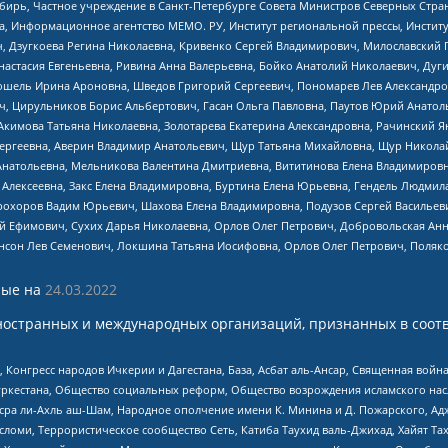
бирь, Частное учреждение в Санкт-Петербурге Совета Министров Северных Стра
а, Информационное агентство МЕМО. РУ, Институт региональной прессы, Инсти
ч, Дзугкоева Регина Николаевна, Кривенко Сергей Владимирович, Милославски
настасия Евгеньевна, Ривина Анна Валерьевна, Бойко Анатолий Николаевич, Дуг
ошель Ирина Ароновна, Шведов Григорий Сергеевич, Пономарев Лев Александро
ч, Цирульников Борис Альбертович, Гасан Ольга Павловна, Паутов Юрий Анато
Акимова Татьяна Николаевна, Золотарева Екатерина Александровна, Рачинский Я
Сергеевна, Аверин Владимир Анатольевич, Щур Татьяна Михайловна, Щур Никола
Анатольевна, Мельникова Валентина Дмитриевна, Вититинова Елена Владимировн
 Алексеевна, Закс Елена Владимировна, Буртина Елена Юрьевна, Гендель Людмил
рохоров Вадим Юрьевич, Шахова Елена Владимировна, Подузов Сергей Васильеви
й Ефимович, Сухих Дарья Николаевна, Орлов Олег Петрович, Добровольская Анн
нсон Лев Семенович, Локшина Татьяна Иосифовна, Орлов Олег Петрович, Поляк
ые на
24.03.2022
ностранных и международных организаций, признанных в соотв
нгресс народов Ичкерии и Дагестана, База, Асбат аль-Ансар, Священная война,
уркестана, Общество социальных реформ, Общество возрождения исламского насл
Нусра ли-Ахль аш-Шам, Народное ополчение имени К. Минина и Д. Пожарского, Ад
сломи, Террористическое сообщество Сеть, Катиба Таухид валь-Джихад, Хайят Тах