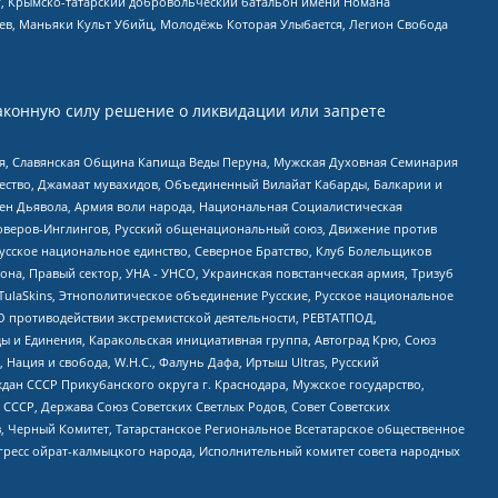
рг, Крымско-татарский добровольческий батальон имени Номана
оев, Маньяки Культ Убийц, Молодёжь Которая Улыбается, Легион Свобода
аконную силу решение о ликвидации или запрете
ья, Славянская Община Капища Веды Перуна, Мужская Духовная Семинария
щество, Джамаат мувахидов, Объединенный Вилайат Кабарды, Балкарии и
ден Дьявола, Армия воли народа, Национальная Социалистическая
роверов-Инглингов, Русский общенациональный союз, Движение против
усское национальное единство, Северное Братство, Клуб Болельщиков
а, Правый сектор, УНА - УНСО, Украинская повстанческая армия, Тризуб
 TulaSkins, Этнополитическое объединение Русские, Русское национальное
О противодействии экстремистской деятельности, РЕВТАТПОД,
ы и Единения, Каракольская инициативная группа, Автоград Крю, Союз
 Нация и свобода, W.H.С., Фалунь Дафа, Иртыш Ultras, Русский
ан СССР Прикубанского округа г. Краснодара, Мужское государство,
СССР, Держава Союз Советских Светлых Родов, Совет Советских
в, Черный Комитет, Татарстанское Региональное Всетатарское общественное
гресс ойрат-калмыцкого народа, Исполнительный комитет совета народных