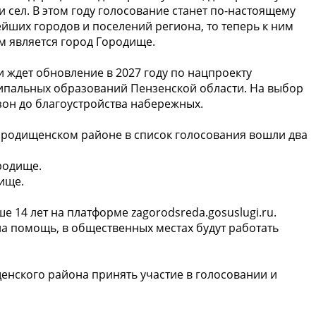
 сел. В этом году голосование станет по-настоящему
йших городов и поселений региона, то теперь к ним
 является город Городище.
 ждет обновление в 2027 году по нацпроекту
ципальных образований Пензенской области. На выбор
зон до благоустройства набережных.
ородищенском районе в список голосования вошли два
родище.
дище.
 14 лет на платформе zagorodsreda.gosuslugi.ru.
на помощь, в общественных местах будут работать
нского района принять участие в голосовании и