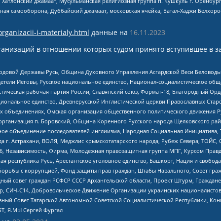
, Хатлонский джамаат, Мусульманская религиозная группа п. Кушкуль г. Оренбу
ная самооборона, Дуббайский джамаат, московская ячейка, Батал-Хаджи Белхор
organizacii-i-materialy.html
данные на
16.11.2023
анизаций в отношении которых судом принято вступившее в з
 Родовой Державы Русь, Община Духовного Управления Асгардской Веси Беловод
детели Иеговы, Русское национальное единство, Национал-социалистическое об
истическая рабочая партия России, Славянский союз, Формат-18, Благородный Ор
ациональное единство, Древнерусской Инглистической церкви Православных Ста
ных объединениях, Омская организация общественного политического движения Р
рганизация п. Боровский, Община Коренного Русского народа Щелковского район
гиозное объединение последователей инглиизма, Народная Социальная Инициатива,
 г. Астрахани, ВОЛЯ, Меджлис крымскотатарского народа, Рубеж Севера, ТОЙС, 
6, Независимость, Фирма, Молодежная правозащитная группа МПГ, Курсом Правд
ая республика Русь, Арестантское уголовное единство, Башкорт, Нация и свобода,
орьбы с коррупцией, Фонд защиты прав граждан, Штабы Навального, Совет гражд
ный совет граждан РСФСР СССР Архангельской области, Проект Штурм, Граждане 
tsApp, СИЧ-С14, Добровольческое Движение Организации украинских националисто
ный Совет Татарской Автономной Советской Социалистической Республики, Кон
БТ, Я.МЫ Сергей Фургал