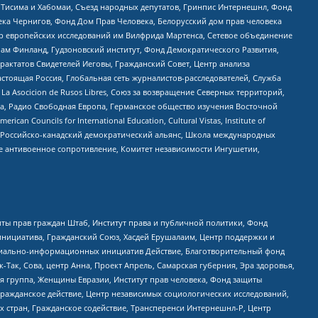
в Тисима и Хабомаи, Съезд народных депутатов, Гринпис Интернешнл, Фонд
ека Чернигов, Фонд Дом Прав Человека, Белорусский дом прав человека
нтр европейских исследований им Вилфрида Мартенса, Сетевое объединение
Чам Финланд, Гудзоновский институт, Фонд Демократического Развития,
актатов Свидетелей Иеговы, Гражданский Совет, Центр анализа
астоящая Россия, Глобальная сеть журналистов-расследователей, Служба
a Asocicion de Rusos Libres, Союз за возвращение Северных территорий,
еста, Радио Свободная Европа, Германское общество изучения Восточной
ouncils for International Education, Cultural Vistas, Institute of
, Российско-канадский демократический альянс, Школа международных
е антивоенное сопротивление, Комитет независимости Ингушетии,
ты прав граждан Штаб, Институт права и публичной политики, Фонд
инициатива, Гражданский Союз, Хасдей Ерушалаим, Центр поддержки и
социально-информационных инициатив Действие, Благотворительный фонд
Так, Сова, центр Анна, Проект Апрель, Самарская губерния, Эра здоровья,
я группа, Женщины Евразии, Институт прав человека, Фонд защиты
Гражданское действие, Центр независимых социологических исследований,
стран, Гражданское содействие, Трансперенси Интернешнл-Р, Центр