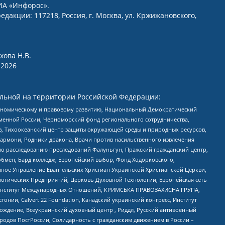
ИА «Инфорос».
едакции: 117218, Россия, г. Москва, ул. Кржижановского,
хова Н.В.
2026
льной на территории Российской Федерации:
кономическому и правовому развитию, Национальный Демократический
менной России, Черноморский фонд регионального сотрудничества,
, Тихоокеанский центр защиты окружающей среды и природных ресурсов,
 Хармони, Родники дракона, Врачи против насильственного извлечения
по расследованию преследований Фалуньгун, Пражский гражданский центр,
бмен, Бард колледж, Европейский выбор, Фонд Ходорковского,
ное Управление Евангельских Христиан Украинской Христианской Церкви,
огических Предприятий, Церковь Духовной Технологии, Европейская сеть
ий Институт Международных Отношений, КРИМСЬКА ПРАВОЗАХИСНА ГРУПА,
стонии, Calvert 22 Foundation, Канадский украинский конгресс, Институт
ждение, Всеукраинский духовный центр , Риддл, Русский антивоенный
ародов ПостРоссии, Солидарность с гражданским движением в России –