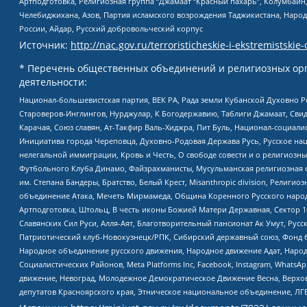
Артподготовка, Религиозная группа “Джамаат “Красный пахарь”, Колумбайн
Челебиджихана, Азов, Партия исламского возрождения Таджикистана, Народ
России, Айдар, Русский добровольческий корпус
Источник:
http://nac.gov.ru/terroristicheskie-i-ekstremistskie-
* Перечень общественных объединений и религиозных орг
деятельности:
Национал-большевистская партия, ВЕК РА, Рада земли Кубанской Духовно
Староверов-Инглингов, Нурджулар, К Богодержавию, Таблиги Джамаат, Сви
Карачая, Союз славян, Ат-Такфир Валь-Хиджра, Пит Буль, Национал-социал
Инициатива города Череповца, Духовно-Родовая Держава Русь, Русское н
нелегальной иммиграции, Кровь и Честь, О свободе совести и о религиоз
Футбольного Клуба Динамо, Файзрахманисты, Мусульманская религиозная о
им. Степана Бандеры, Братство, Белый Крест, Misanthropic division, Рели
объединение Атака, Мечеть Мирмамеда, Община Коренного Русского народа
Артподготовка, Штольц, В честь иконы Божией Матери Державная, Сектор 1
Славянских Сил Руси, Алля-Аят, Благотворительный пансионат Ак Умут, Русск
Патриотический клуб-Новокузнецк/РПК, Сибирский державный союз, Фонд б
Народное объединение русского движения, Народное движение Адат, Народ
Социалистических Районов, Meta Platforms Inc, Facebook, Instagram, Wha
движение, Невоград, Молодежное Демократическое Движение Весна, Верхов
депутатов Красноярского края, Этническое национальное объединение, ЛГ