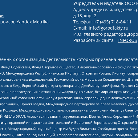
Учредитель и издатель ООО 
Адрес учредителя, издателя, р
зи
д.13, кор. 2
рвисов Yandex.Metrika,
Телефон: +7 (495) 718-84-11
E-mail: info@gorodfakty.ru
И.О. главного редактора Доро
Разработчик сайта –
INFOROS
енных организаций, деятельность которых признана нежелате
 Фонд Содействия, Фонд Открытое общество, Американо-российский фонд по э
 Международный Республиканский Институт, Открытая Россия, Институт совре
р электоральных исследований, Германский фонд Маршалла Соединенных Штатов
еловек в беде, Европейский фонд за демократию, Джеймстаунский фонд, Прожект
дованию преследования в отношении Фалуньгун в Китае, Всемирная организация 
беральной современности, Форум русскоязычных европейцев, Немецко-русский о
формации, Проект Медиа, Международное партнерство за права человека, Духов
 Колледж, Международное христианское движение, Всемирный Институт Саентол
 ИДЕЛЬ-УРАЛ, Ассоциация развития журналистики, IStories fonds, Королевск
r, Институт правовой инициативы Центральной и Восточной Европы, Фонд Открытой Э
ты, Международный научный центр им Вудро Вильсона, Свободная пресса, Возро
России, Лига Свободных Наций, Transparеncy International, Форум Свободных Н