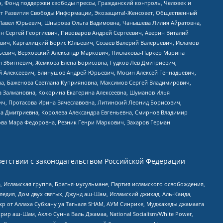
н, Фонд поддержки свободы прессы, Гражданский контроль, Человек и
тут Развития Свободы Информации, Экозащита!-Женсовет, Общественный
й Павел Юрьевич, Шнырова Ольга Вадимовна, Чанышева Лилия Айратовна,
ин Сергей Георгиевич, Пивоваров Андрей Сергеевич, Аверин Виталий
вич, Каргалицкий Борис Юльевич, Созаев Валерий Валерьевич, Исламов
льевич, Верховский Александр Маркович, Пислакова-Паркер Марина
н Збигневич, Жемкова Елена Борисовна, Гудков Лев Дмитриевич,
й Алексеевич, Блинушов Андрей Юрьевич, Мосин Алексей Геннадьевич,
а, Баженова Светлана Куприяновна, Максимов Сергей Владимирович,
а Залмановна, Кокорина Екатерина Алексеевна, Шуманов Илья
ч, Протасова Ирина Вячеславовна, Литинский Леонид Борисович,
а Дмитриевна, Королева Александра Евгеньевна, Смирнов Владимир
ова Мара Федоровна, Резник Генри Маркович, Захаров Герман
етствии с законодательством Российской Федерации
 Исламская группа, Братья-мусульмане, Партия исламского освобождения,
едия, Дом двух святых, Джунд аш-Шам, Исламский джихад, Аль-Каида,
жр от Аллаха Субхану уа Тагьаля SHAM, АУМ Синрике, Муджахеды джамаата
рир аш-Шам, Ахлю Сунна Валь Джамаа, National Socialism/White Power,