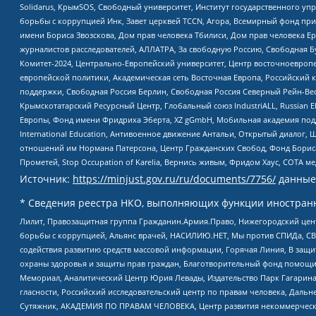
Solidarus, КрымSOS, Свободный университет, Институт государственного у
борьбы с коррупцией Инк, Завет церквей TCCN, Агора, Всемирный фонд при
имени Бориса Звозскова, Дом прав человека Тбилиси, Дом прав человека Ер
журналистов расследователей, АЛЛАТРА, За свободную Россию, Свободная Б
Комитет-2024, Центрально-Европейский университет, Центр восточноевроп
европейской политики, Академическая сеть Восточная Европа, Российский к
поддержки, Свободная Россия Берлин, Свободная Россия Северный Рейн-Вест
Крымскотатарский Ресурсный Центр, Глобальный союз IndustriALL, Russian E
Европы, Фонд имени Фридриха Эберта, XZ gGmbH, Мобильная академия поддержк
International Education, Антивоенное движение Антальи, Открытый диало
отношений им Нормана Патерсона, Центр Гражданских Свобод, Фонд Бориса
Прометей, Stop Occupation of Karelia, Вернись живым, Фридом Хаус, СОТА 
Источник:
https://minjust.gov.ru/ru/documents/7756/
данные
* Сведения реестра НКО, выполняющих функции иностранн
Лилит, Правозащитная группа Гражданин.Армия.Право, Нижегородский цент
борьбы с коррупцией, Альянс врачей, НАСИЛИЮ.НЕТ, Мы против СПИДа, СВЕ
содействия развитию средств массовой информации, Горячая Линия, В защ
охраны здоровья и защиты прав граждан, Благотворительный фонд помощи ос
Мемориал, Аналитический Центр Юрия Левады, Издательство Парк Гагарина
гласности, Российский исследовательский центр по правам человека, Даль
Сутяжник, АКАДЕМИЯ ПО ПРАВАМ ЧЕЛОВЕКА, Центр развития некоммерческих