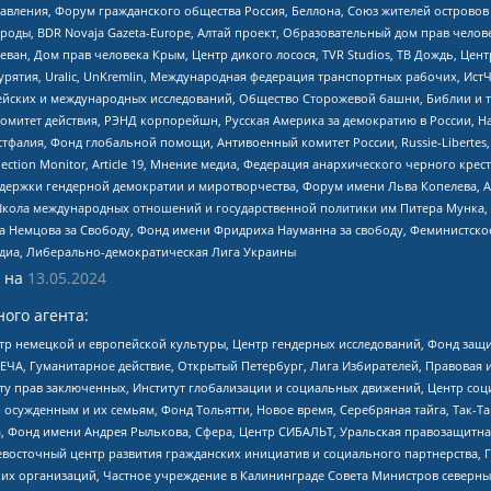
правления, Форум гражданского общества Россия, Беллона, Союз жителей острово
роды, BDR Novaja Gazeta-Europe, Алтай проект, Образовательный дом прав челов
еван, Дом прав человека Крым, Центр дикого лосося, TVR Studios, ТВ Дождь, Це
урятия, Uralic, UnKremlin, Международная федерация транспортных рабочих, Ист
ейских и международных исследований, Общество Сторожевой башни, Библии и тр
омитет действия, РЭНД корпорейшн, Русская Америка за демократию в России, Н
фалия, Фонд глобальной помощи, Антивоенный комитет России, Russie-Libertes, L
lection Monitor, Article 19, Мнение медиа, Федерация анархического черного кр
и гендерной демократии и миротворчества, Форум имени Льва Копелева, American C
г, Школа международных отношений и государственной политики им Питера Мунка
 Немцова за Свободу, Фонд имени Фридриха Науманна за свободу, Феминистско
медиа, Либерально-демократическая Лига Украины
 на
13.05.2024
ого агента:
р немецкой и европейской культуры, Центр гендерных исследований, Фонд защи
ЧА, Гуманитарное действие, Открытый Петербург, Лига Избирателей, Правовая 
иту прав заключенных, Институт глобализации и социальных движений, Центр 
ужденным и их семьям, Фонд Тольятти, Новое время, Серебряная тайга, Так-Так-
, Фонд имени Андрея Рылькова, Сфера, Центр СИБАЛЬТ, Уральская правозащитна
невосточный центр развития гражданских инициатив и социального партнерства, 
 организаций, Частное учреждение в Калининграде Совета Министров северных 