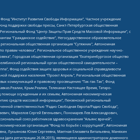
евосточное общественное движение "Маяк", Санкт-Петербургская ЛГБТ-инициативная группа "Выход", Инициативная группа ЛГБТ+ "Реверс", Алексеев Андрей Викторович, Бекбулатова Таисия Львовна, Беляев Иван Михайлович, Владыкина Елена Сергеевна, Гельман Марат Александрович, Никульшина Вероника Юрьевна, Толоконникова Надежда Андреевна, Шендерович Виктор Анатольевич, Общество с ограниченной ответственностью "Данное сообщение", Общество с ограниченной ответственностью Издательский дом "Новая глава", Айнбиндер Александра Александровна, Московский комьюнити-центр для ЛГБТ+инициатив, Благотворительный фонд развития филантропии, Deutsche Welle (Германия, Kurt-Schumacher-Strasse 3, 53113 Bonn), Борзунова Мария Михайловна, Воробьев Виктор Викторович, Голубева Анна Львовна, Константинова Алла Михайловна, Малкова Ирина Владимировна, Мурадов Мурад Абдулгалимович, Осетинская Елизавета Николаевна, Понасенков Евгений Николаевич, Ганапольский Матвей Юрьевич, Киселев Евгений Алексеевич, Борухович Ирина Григорьевна, Дремин Иван Тимофеевич, Дубровский Дмитрий Викторович, Красноярская региональная общественная организация поддержки и развития альтернативных образовательных технологий и межкультурных коммуникаций "ИНТЕРРА", Маяковская Екатерина Алексеевна, Фейгин Марк Захарович, Филимонов Андрей Викторович, Дзугкоева Регина Николаевна, Доброхотов Роман Александрович, Дудь Юрий Александрович, Елкин Сергей Владимирович, Кругликов Кирилл Игоревич, Сабунаева Мария Леонидовна, Семенов Алексей Владимирович, Шаинян Карен Багратович, Шульман Екатерина Михайловна, Асафьев Артур Валерьевич, Вахштайн Виктор Семенович, Венедиктов Алексей Алексеевич, Лушникова Екатерина Евгеньевна, Волков Леонид Михайлович, Невзоров Александр Глебович, Пархоменко Сергей Борисович, Сироткин Ярослав Николаевич, Кара-Мурза Владимир Владимирович, Баранова Наталья Владимировна, Гозман Леонид Яковлевич, Кагарлицкий Борис Юльевич, Климарев Михаил Валерьевич, Милов Владимир Станиславович, Автономная некоммерческая организация Краснодарский центр современного искусства "Типография", Моргенштерн Алишер Тагирович, Соболь Любовь Эдуардовна, Общество с ограниченной ответственностью "ЛИЗА НОРМ", Каспаров Гарри Кимович, Ходорковский Михаил Борисович, Общество с ограниченной ответственностью "Апрельские тезисы", Данилович Ирина Брониславовна, Кашин Олег Владимирович, Петров Николай Владимирович, Пивоваров Алексей Владимирович, Соколов Михаил Владимирович, Цветкова Юлия Владимировна, Чичваркин Евгений Александрович, Комитет против пыток/Команда против пыток, Общество с ограниченной ответственностью "Первый научный", Общество с ограниченной ответственностью "Вертолет и ко", Белоцерковская Вероника Борисовна, Кац Максим Евгеньевич, Лазарева Татьяна Юрьевна, Шаведдинов Руслан Табризович, Яшин Илья Валерьевич, Общество с ограниченной ответственностью "Иноагент ААВ", Алешковский Дмитрий Петрович, Альбац Евгения Марковна, Быков Дмитрий Львович, Галямина Юлия Евгеньевна, Лойко Сергей Леонидович, Мартынов Кирилл Константинович, Медведев Сергей Александрович, Крашенинников Федор Геннадиевич, Гордеева Катерина Вл