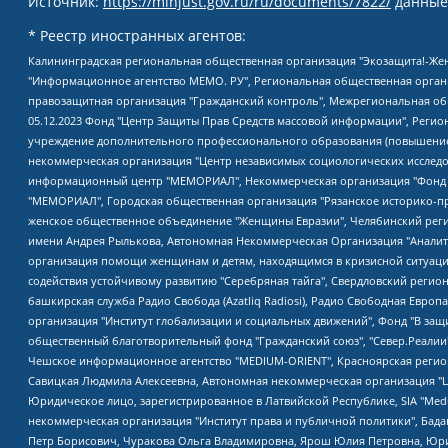
Источник:
https://minjust.gov.ru/ru/documents/7822/
данные
* Реестр иностранных агентов:
Калининградская региональная общественная организация "Экозащита!-Женсовет", Фонд содействия защите прав и свобод граждан "Общественный вердикт", Фонд "Институт Развития Свободы Информации", Частное учреждение "Информационное агентство МЕМО. РУ", Региональная общественная организация "Общественная комиссия по сохранению наследия академика Сахарова", Фонд поддержки свободы прессы, Санкт-Петербургская общественная правозащитная организация "Гражданский контроль", Межрегиональная общественная организация "Информационно-просветительский центр "Мемориал", Региональный Фонд "Центр Защиты Прав Средств Массовой Информации", с 05.12.2023 Фонд "Центр Защиты Прав Средств массовой информации", Региональная общественная благотворительная организация помощи беженцам и мигрантам "Гражданское содействие", Негосударственное образовательное учреждение дополнительного профессионального образования (повышение квалификации) специалистов "АКАДЕМИЯ ПО ПРАВАМ ЧЕЛОВЕКА", Свердловская региональная общественная организация "Сутяжник", Автономная некоммерческая организация "Центр независимых социологических исследований", Союз общественных объединений "Российский исследовательский центр по правам человека", Региональное общественное учреждение научно-информационный центр "МЕМОРИАЛ", Некоммерческая организация "Фонд защиты гласности", Автономная некоммерческая организация "Институт прав человека", Городская общественная организация "Екатеринбургское общество "МЕМОРИАЛ", Городская общественная организация "Рязанское историко-просветительское и правозащитное общество "Мемориал" (Рязанский Мемориал), Челябинский региональный орган общественной самодеятельности – женское общественное объединение "Женщины Евразии", Челябинский региональный орган общественной самодеятельности "Уральская правозащитная группа", Фонд содействия защите здоровья и социальной справедливости имени Андрея Рылькова, Автономная Некоммерческая Организация "Аналитический Центр Юрия Левады", Автономная некоммерческая организация социальной поддержки населения "Проект Апрель", Региональная общественная организация помощи женщинам и детям, находящимся в кризисной ситуации "Информационно-методический центр "Анна", Фонд содействия развитию массовых коммуникаций и правовому просвещению "Так-так-Так", Фонд содействия устойчивому развитию "Серебряная тайга", Свердловский региональный общественный фонд социальных проектов "Новое время", "Idel.Реалии", Кавказ.Реалии, Крым.Реалии, Телеканал Настоящее Время, Татаро-башкирская служба Радио Свобода (Azatliq Radiosi), Радио Свободная Европа/Радио Свобода (PCE/PC), "Сибирь.Реалии", "Фактограф", Благотворительный фонд помощи осужденным и их семьям, Автономная некоммерческая организация "Институт глобализации и социальных движений", Фонд "В защиту прав заключенных", Частное учреждение "Центр поддержки и содействия развитию средств массовой информации", Пензенский региональный общественный благотворительный фонд "Гражданский союз", "Север.Реалии", Некоммерческая организация Фонд "Правовая инициатива", Общество с ограниченной ответственностью "Радио Свободная Европа/Радио Свобода", Чешское информационное агентство "MEDIUM-ORIENT", Красноярская региональная общественная организация "Мы против СПИДа", Камалягин Денис Николаевич, Маркелов Сергей Евгеньевич, Пономарев Лев Александрович, Савицкая Людмила Алексеевна, Автоно