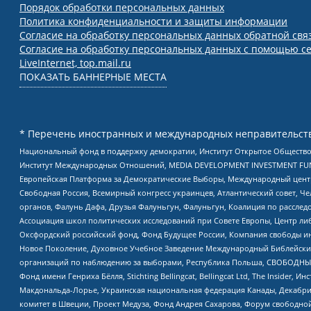
Порядок обработки персональных данных
Политика конфиденциальности и защиты информации
Согласие на обработку персональных данных обратной свя
Согласие на обработку персональных данных с помощью се
LiveInternet, top.mail.ru
ПОКАЗАТЬ БАННЕРНЫЕ МЕСТА
* Перечень иностранных и международных неправительств
Национальный фонд в поддержку демократии, Институт Открытое Общество
Институт Международных Отношений, MEDIA DEVELOPMENT INVESTMENT FUND,
Европейская Платформа за Демократические Выборы, Международный цент
Свободная Россия, Всемирный конгресс украинцев, Атлантический совет, Ч
органов, Фалунь Дафа, Друзья Фалуньгун, Фалуньгун, Коалиция по рассле
Ассоциация школ политических исследований при Совете Европы, Центр ли
Оксфордский российский фонд, Фонд Будущее России, Компания свободы ин
Новое Поколение, Духовное Учебное Заведение Международный Библейский
организаций по наблюдению за выборами, Республика Польша, СВОБОДНЫЙ
Фонд имени Генриха Бёлля, Stichting Bellingcat, Bellingcat Ltd, The Inside
Макдональда-Лорье, Украинская национальная федерация Канады, Декабрис
комитет в Швеции, Проект Медуза, Фонд Андрея Сахарова, Форум свободной 