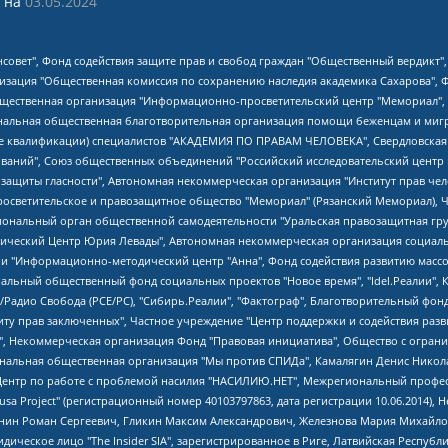
 на
03.05.2024
мная некоммерческая организация "Центр по работе с проблемой насилия "НАСИЛИЮ.НЕТ", Межрегиональный профессиональный союз работников здравоохранения "Альянс врачей", Юридическое лицо, зарегистрированное в Латвийской Республике, SIA "Medusa Project" (регистрационный номер 40103797863, дата регистрации 10.06.2014), Некоммерческая организация "Фонд по борьбе с коррупцией", Автономная некоммерческая организация "Институт права и публичной политики", Баданин Роман Сергеевич, Гликин Максим Александрович, Железнова Мария Михайловна, Лукьянова Юлия Сергеевна, Маетная Елизавета Витальевна, Маняхин Петр Борисович, Чуракова Ольга Владимировна, Ярош Юлия Петровна, Юридическое лицо "The Insider SIA", зарегистрированное в Риге, Латвийская Республика (дата регистрации 26.06.2015), являющееся администратором доменного имени интернет-издания "The Insider SIA", https://theins.ru, Постернак Алексей Евгеньевич, Рубин Михаил Аркадьевич, Анин Роман Александрович, Юридическое лицо Istories fonds, зарегистрированное в Латвийской Республике (регистрационный номер 50008295751, дата регистрации 24.02.2020), Великовский Дмитрий Александрович, Долинина Ирина Николаевна, Мароховская Алеся Алексеевна, Шлейнов Роман Юрьевич, Шмагун Олеся Валентиновна, Общество с ограниченной ответственностью "Альтаир 2021", Общество с ограниченной ответственностью "Вега 2021", Общество с ограниченной ответственностью "Главный редактор 2021", Общество с ограниченной ответственностью "Ромашки монолит", Важенков Артем Валерьевич, Ивановская областная общественная организация "Центр гендерных исследований", Гурман Юрий Альбертович, Медиапроект "ОВД-Инфо", Егоров Владимир Владимирович, Жилинский Владимир Александрович, Общество с ограниченной ответственностью "ЗП", Иванова София Юрьевна, Карезина Инна Павловна, Кильтау Екатерина Викторовна, Петров Алексей Викторович, Пискунов Сергей Евгеньевич, Смирнов Сергей Сергеевич, Тихонов Михаил Сергеевич, Общество с ограниченной ответственностью "ЖУРНАЛИСТ-ИНОСТРАННЫЙ АГЕНТ", Арапова Галина Юрьевна, Вольтская Татьяна Анатольевна, Американская компания "Mason G.E.S. Anonymous Foundation" (США), являющаяся владельцем интернет-издания https://mnews.world/, Компания "Stichting Bellingcat", зарегистрированная в Нидерландах (дата регистрации 11.07.2018), Захаров Андрей Вячеславович, Клепиковская Екатерина Дмитриевна, Общество с ограниченной ответственностью "МЕМО", Перл Роман Александрович, Симонов Евгений Алексеевич, Соловьева Елена Анатольевна, Сотников Даниил Владимирович, Сурначева Елизавета Дмитриевна, Автономная некоммерческая организация по защите прав человека и информированию населения "Якутия – Наше Мнение", Общество с ограниченной ответственностью "Москоу диджитал медиа", с 26.01.2023 Общество с ограниченной ответственностью "Чайка Белые сады", Ветошкина Валерия Валерьевна, Заговора Максим Александрович, Межрегиональное общественное движение "Российская ЛГБТ - сеть", Оленичев Максим Владимирович, Павлов Иван Юрьевич, Скворцова Елена Сергеевна, Общество с ограниченной ответственностью "Как бы инагент", Кочетков Игорь Викторович, Общество с ограниченной ответственностью "Честные выборы", Еланчик Олег Александрович, Общество с ограниченной ответственностью "Нобелевский призыв", Гималова Регина Эмилевна, Григорьев Андрей Валерьевич, Григорьева Алина Александровна, Ассоциация по содействию защите прав призывников, альтернативнослужащих и военнослужащих "Правозащитная группа "Гражданин.Армия.Право", Хисамова Регина Фаритовна, Автономная некоммерческая организация по реализации социально-правовых программ "Лилит", Дальн