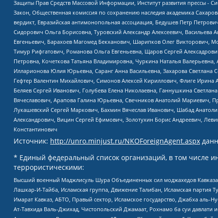
Защиты Прав Средств Массовой Информации, Институт развития прессы - Си
Закон, Общественная комиссия по сохранению наследия академика Сахаров
вердикт, Евразийская антимонопольная ассоциация, Бедушев Петр Петрови
Сидорович Ольга Борисовна, Туровский Александр Алексеевич, Васильева А
Евгеньевич, Барахоев Магомед Бекханович, Шарипков Олег Викторович, М
Тимур Рифгатович, Романова Ольга Евгеньевна, Щаров Сергей Алексадрови
Петровна, Кочеткова Татьяна Владимировна, Чуркина Наталья Валерьевна, 
Илларионова Юлия Юрьевна, Саранг Анна Васильевна, Захарова Светлана 
Гефтер Валентин Михайлович, Симонов Алексей Кириллович, Флиге Ирина 
Беляев Сергей Иванович, Голубева Елена Николаевна, Ганнушкина Светлана
Вячеславович, Арапова Галина Юрьевна, Свечников Анатолий Мариевич, П
Лукашевский Сергей Маркович, Бахмин Вячеслав Иванович, Шабад Анатоли
Александрович, Вицин Сергей Ефимович, Золотухин Борис Андреевич, Леви
Константинович
Источник:
http://unro.minjust.ru/NKOForeignAgent.aspx
данн
* Единый федеральный список организаций, в том числе и
террористическими:
Высший военный Маджлисуль Шура Объединенных сил моджахедов Кавказа, Ко
Лашкар-И-Тайба, Исламская группа, Движение Талибан, Исламская партия Т
Имарат Кавказ, АБТО, Правый сектор, Исламское государство, Джабха аль-
Ат-Тавхида Валь-Джихад, Чистопольский Джамаат, Рохнамо ба суи давлати и