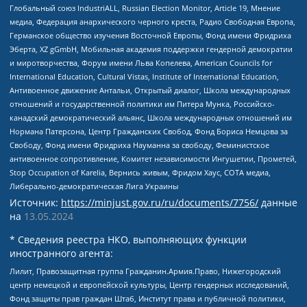
Глобальный союз IndustriALL, Russian Election Monitor, Article 19, Мнение
медиа, Федерация анархического черного креста, Радио Свободная Европа,
Германское общество изучения Восточной Европы, Фонд имени Фридриха
Эберта, XZ gGmbH, Мобильная академия поддержки гендерной демократии
и миротворчества, Форум имени Льва Копелева, American Councils for
International Education, Cultural Vistas, Institute of International Education,
Антивоенное движение Антальи, Открытый диалог, Школа международных
отношений и государственной политики им Питера Мунка, Российско-
канадский демократический альянс, Школа международных отношений им
Нормана Патерсона, Центр Гражданских Свобод, Фонд Бориса Немцова за
Свободу, Фонд имени Фридриха Науманна за свободу, Феминистское
антивоенное сопротивление, Комитет независимости Ингушетии, Прометей,
Stop Occupation of Karelia, Вернись живым, Фридом Хаус, СОТА медиа,
Либерально-демократическая Лига Украины
Источник:
https://minjust.gov.ru/ru/documents/7756/
данные
на
13.05.2024
* Сведения реестра НКО, выполняющих функции
иностранного агента:
Лилит, Правозащитная группа Гражданин.Армия.Право, Нижегородский
центр немецкой и европейской культуры, Центр гендерных исследований,
Фонд защиты прав граждан Штаб, Институт права и публичной политики,