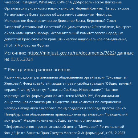
Facebook, Instagram, WhatsApp, СИЧ-С14, Добровольческое Движение
Организации украинских националистов, Черный Комитет, Татарстанское
Региональное Всетатарское общественное движение, Невоград,
Молодежное Демократическое Движение Весна, Верховный Совет
Татарской Автономной Советской Социалистической Республики, Конгресс
ойрат-калмыцкого народа, Исполнительный комитет совета народных
депутатов Красноярского края, Этническое национальное объединение,
ЛГБТ, Я.МЫ Сергей Фургал
Источник:
https://minjust.gov.ru/ru/documents/7822/
данные
на
03.05.2024
* Реестр иностранных агентов:
Калининградская региональная общественная организация "Экозащита!-Женсовет", Фонд содействия защите прав и свобод граждан "Общественный вердикт", Фонд "Институт Развития Свободы Информации", Частное учреждение "Информационное агентство МЕМО. РУ", Региональная общественная организация "Общественная комиссия по сохранению наследия академика Сахарова", Фонд поддержки свободы прессы, Санкт-Петербургская общественная правозащитная организация "Гражданский контроль", Межрегиональная общественная организация "Информационно-просветительский центр "Мемориал", Региональный Фонд "Центр Защиты Прав Средств Массовой Информации", с 05.12.2023 Фонд "Центр Защиты Прав Средств массовой информации", Региональная общественная благотворительная организация помощи беженцам и мигрантам "Гражданское содействие", Негосударственное образовательное учреждение дополнительного профессионального образования (повышение квалификации) специалистов "АКАДЕМИЯ ПО ПРАВАМ ЧЕЛОВЕКА", Свердловская региональная общественная организация "Сутяжник", Автономная некоммерческая организация "Центр независимых социологических исследований", Союз общественных объединений "Российский исследовательский центр по правам человека", Региональное общественное учреждение научно-информационный центр "МЕМОРИАЛ", Некоммерческая организация "Фонд защиты гласности", Автономная некоммерческая организация "Институт прав человека", Городская общественная организация "Екатеринбургское общество "МЕМОРИАЛ", Городская общественная организация "Рязанское историко-просветительское и правозащитное общество "Мемориал" (Рязанский Мемориал), Челябинский региональный орган общественной самодеятельности – женское общественное объединение "Женщины Евразии", Челябинский региональный орган общественной самодеятельности "Уральская правозащитная группа", Фонд содействия защите здоровья и социальной справедливости имени Андрея Рылькова, Автономная Некоммерческая Организация "Аналитический Центр Юрия Левады", Автономная некоммерческая организация социальной поддержки населения "Проект Апрель", Региональная общественная организация помощи женщинам и детям, находящимся в кризисной ситуации "Информационно-методический центр "Анна", Фонд содействия развитию массовых коммуникаций и правовому просвещению "Так-так-Так", Фонд содействия устойчивому развитию "Серебряная тайга", Свердловский региональный общественный фонд социальных проектов "Новое время", "Idel.Реалии", Кавказ.Реалии, Крым.Реалии, Телеканал Настоящее Время, Татаро-башкирская служба Радио Свобода (Azatliq Radiosi), Радио Свободная Европа/Радио Свобода (PCE/PC), "Сибирь.Реалии", "Фактограф", Благотворительный фонд помощи осужденным и их семьям, Автономная некоммерческая организация "Институт глобализации и социальных движений", Фонд "В защиту прав заключенных", Частное учреждение "Центр поддержки и содействия развитию средств массовой информации", Пензенский региональный общественный благотворительный фонд "Гражданский союз", "Север.Реалии", Некоммерческая организация Фонд "Правовая инициатива", Общество с ограниченной ответственностью "Радио Свободная Европа/Радио Свобода", Чешское информационное агентство "MEDIUM-ORIENT", Красноярская региональная общественная организация "Мы против СПИДа", Камалягин Денис Николаевич, Маркелов Сергей Евгеньевич, Пономарев Лев Александрович, Савицкая Людмила Алексеевна, Автономная некоммерческая организация "Центр по работе с проблемой насилия "НАСИЛИЮ.НЕТ", Межрегиональный профессиональный союз работников здравоохранения "Альянс врачей", Юридическое лицо, зарегистрированное в Латвийской Республике, SIA "Medusa Project" (регистрационный номер 40103797863, дата регистрации 10.06.2014), Некоммерческая организация "Фонд по борьбе с коррупцией", Автономная некоммерческая организация "Институт права и публичной политики", Баданин Роман Сергеевич, Гликин Максим Александрович, Железнова Мария Михайловна, Лукьянова Юлия Сергеевна, Маетная Елизавета Витальевна, Маняхин Петр Борисович, Чуракова Ольга Владимировна, Ярош Юлия Петровна, Юридическое лицо "The Insider SIA", зарегистрированное в Риге, Латвийская Республика (дата регистрации 26.06.2015), являющееся администратором доменного имени интернет-издания "The Insider SIA", https://theins.ru, Постернак Алексей Евгеньевич, Рубин Михаил Аркадьевич, Анин Роман Александрович, Юридическое лицо Istories fonds, зарегистрированное в Латвийской Республике (регистрационный номер 50008295751, дата регистрации 24.02.2020), Великовский Дмитрий Александрович, Долинина Ирина Николаевна, Мароховская Алеся Алексеевна, Шлейнов Роман Юрьевич, Шмагун Олеся Валентиновна, Общество с ограниченной ответственностью "Альтаир 2021", Общество с ограниченной ответственностью "Вега 2021", Общество с ограниченной ответственностью "Главный редактор 2021", Общество с ограниченной ответственностью "Ромашки монолит", Важенков Артем Валерьевич, Ивановская областная общественная организация "Центр гендерных исследований", Гурман Юрий Альбертович, Медиапроект "ОВД-Инфо", Егоров Владимир Владимирович, Жилинский Владимир Александрович, Общество с ограниченной ответственностью "ЗП", Иванова София Юрьевна, Карезина Инна Павловна, Кильтау Екатерина Викторовна, Петров Алексей Викторович, Пискунов Сергей Евгеньевич, Смирнов Сергей Сергеевич, Тихонов Михаил Сергеевич, Общество с ограниченной ответственностью "ЖУРНАЛИСТ-ИНОСТРАННЫЙ АГЕНТ", Арапова Галина Юрьевна, Вольтская Татьяна Анатольевна, Американская компания "Mason G.E.S. Anonymous Foundation" (США), являющаяся владельцем интернет-издания https://mnews.world/, Компания "Stichting Bellingcat", зарегистрированная в Нидерландах (дата регистрации 11.07.2018), Захаров Андрей Вячеславович, Клепиковская Екатерина Дмитриевна, Общество с ограниченной ответственностью "МЕМО", Перл Роман Александрович, Симонов Евгений Алексеевич, Соловьева Елена Анатольевна, Сотников Даниил Владимирович, Сурначева Елизавета Дмитриевна, Автономная некоммерческая организация по защите прав человека и информированию населения "Якутия – Наше Мнение", Общество с ограниченной ответственностью "Москоу диджитал медиа", с 26.01.2023 Общество с ограниченной ответственностью "Чайка Белые сады", Ветошкина Валерия Валерьевна, Заговора Максим Александрович, Межрегиональное общественное движение "Российская ЛГБТ - сеть", Оленичев Максим Владимирович, Павлов Иван Юрьевич, Скворцова Елена Сергеевна, Общество с ограниченной ответственностью "Как бы инагент", Кочетков Игорь Викторович, Общество с ограниченной ответственностью "Честные выборы", Еланчик Олег Александрович, Общество с ограниченной ответственностью "Нобелевский призыв", Гималова Регина Эмилевна, Григорьев Андрей Валерьевич, Григорьева Алина Александровна, Ассоциация по содействию защите прав призывников, альтернативнослужащих и военнослужащих "Правозащитная группа "Гражданин.Армия.Право", Хисамова Регина Фаритовна, Автономная некоммерческая организация по реализации социально-правовых программ "Лилит", Дальневосточное общественное движение "Маяк", Санкт-Петербургская ЛГБТ-инициативная группа "Выход", Инициативная группа ЛГБТ+ "Реверс", Алексеев Андрей Викторович, Бекбулатова Таисия Львовна, Беляев Иван Михайлович, Владыкина Елена Сергеевна, Гельман Марат Александрович, Никульшина Вероника Юрьевна, Толоконникова Надежда Андреевна, Шендерович Виктор Анатольевич, Общество с ограниченной ответственностью "Данное сообщение", Общество с ограниченной ответственностью Издательский дом "Новая глава", Айнбиндер Александра Александровна, Московский комьюнити-центр для ЛГБТ+инициатив, Благотворительный фонд развития филантропии, Deutsche Welle (Германия, Kurt-Schumacher-Strasse 3, 53113 Bonn), Борзунова Мария Михайловна, Воробьев Виктор Викторович, Голубева Анна Львовна, Константинова Алла Михайловна, Малкова Ирина Владимировна, Мурадов Мурад Абдулгалимович, Осетинская Елизавета Николаевна, Понасенков Евгений Николаевич, Ганапольский Матвей Юрьевич, Киселев Евгений Алексеевич, Борухович Ирина Григорьевна, Дремин Иван Тимофеевич, Дубровский Дмитрий Викторович, Красноярская региональная общественная организация поддержки и развития альтернативных образовательных технологий и межкультурных коммуникаций "ИНТЕРРА", Маяковская Екатерина Алексеевна, Фейгин Марк Захарович, Филимонов Андрей Викторович, Дзугкоева Регина Николаевна, Доброхотов Роман Александрович, Дудь Юрий Александрович, Елкин Сергей Владимирович, Кругликов Кирилл Игоревич, Сабунаева Мария Леонидовна, Семенов Алексей Владимирович, Шаинян Карен Багратович, Шульман Екатерина Михайловна, Асафьев Артур Валерьевич, Вахштайн Виктор Семенович, Венедиктов Алексей Алексеевич, Лушникова Екатерина Евгеньевна, Волков Леонид Михайлович, Невзоров Александр Глебович, Пархоменко Сергей Борисович, Сироткин Ярослав Николаевич, Кара-Мурза Владимир Владимирович, Баранова Наталья Владимировна, Гозман Леонид Яковлевич, Кагарлицкий Борис Юльевич, Климарев Михаил Валерьевич, Милов Владимир Станиславович, Автономная некоммерческая организация Краснодарский центр современного искусства "Типография", Моргенштерн Алишер Тагирович, Соболь Любовь Эдуардовна, Общество с ограниченной ответственностью "ЛИЗА НОРМ", Каспаров Гарри Кимович, Ходорковский Михаил Борисович, Общество с ограниченной ответственностью "Апрельские тезисы", Данилович Ирина Брониславовна, Кашин Олег Владимирович, Петров Николай Владимирович, Пивоваров Алексей Владимирович, Соколов Михаил Владимирович, Цветкова Юлия Владимировна, Чичваркин Евгений Александрович, Комитет против пыток/Команда против пыток, Общество с ограниченной ответственностью "Первый научный", Общество с ограниченной ответственностью "Вертолет и ко", Белоцерковская Вероника Борисовна, Кац Максим Евгеньевич, Лазарева Татьяна Юрьевна, Шаведдинов Руслан Табризович, Яшин Илья Валерьевич, Общество с ограниченной ответственностью "Иноагент ААВ", Алешковский Дмитрий Петрович, Альбац Евгения Марковна, Быков Дмитрий Львович, Галямина Юлия Евгеньевна, Лойко Сергей Леонидович, Мартынов Кирилл Константинович, Медведев Сергей Александрович, Крашенинников Федор Геннадиевич, Гордеева Катерина Вл