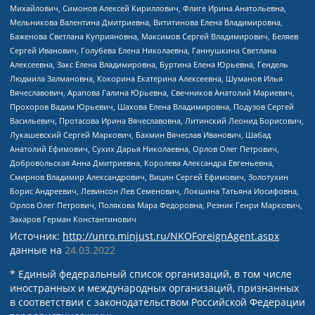
Михайлович, Симонов Алексей Кириллович, Флиге Ирина Анатольевна,
Мельникова Валентина Дмитриевна, Вититинова Елена Владимировна,
Баженова Светлана Куприяновна, Максимов Сергей Владимирович, Беляев
Сергей Иванович, Голубева Елена Николаевна, Ганнушкина Светлана
Алексеевна, Закс Елена Владимировна, Буртина Елена Юрьевна, Гендель
Людмила Залмановна, Кокорина Екатерина Алексеевна, Шуманов Илья
Вячеславович, Арапова Галина Юрьевна, Свечников Анатолий Мариевич,
Прохоров Вадим Юрьевич, Шахова Елена Владимировна, Подузов Сергей
Васильевич, Протасова Ирина Вячеславовна, Литинский Леонид Борисович,
Лукашевский Сергей Маркович, Бахмин Вячеслав Иванович, Шабад
Анатолий Ефимович, Сухих Дарья Николаевна, Орлов Олег Петрович,
Добровольская Анна Дмитриевна, Королева Александра Евгеньевна,
Смирнов Владимир Александрович, Вицин Сергей Ефимович, Золотухин
Борис Андреевич, Левинсон Лев Семенович, Локшина Татьяна Иосифовна,
Орлов Олег Петрович, Полякова Мара Федоровна, Резник Генри Маркович,
Захаров Герман Константинович
Источник:
http://unro.minjust.ru/NKOForeignAgent.aspx
данные на
24.03.2022
* Единый федеральный список организаций, в том числе
иностранных и международных организаций, признанных
в соответствии с законодательством Российской Федерации