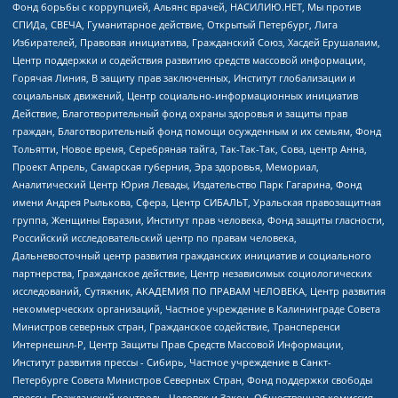
Фонд борьбы с коррупцией, Альянс врачей, НАСИЛИЮ.НЕТ, Мы против
СПИДа, СВЕЧА, Гуманитарное действие, Открытый Петербург, Лига
Избирателей, Правовая инициатива, Гражданский Союз, Хасдей Ерушалаим,
Центр поддержки и содействия развитию средств массовой информации,
Горячая Линия, В защиту прав заключенных, Институт глобализации и
социальных движений, Центр социально-информационных инициатив
Действие, Благотворительный фонд охраны здоровья и защиты прав
граждан, Благотворительный фонд помощи осужденным и их семьям, Фонд
Тольятти, Новое время, Серебряная тайга, Так-Так-Так, Сова, центр Анна,
Проект Апрель, Самарская губерния, Эра здоровья, Мемориал,
Аналитический Центр Юрия Левады, Издательство Парк Гагарина, Фонд
имени Андрея Рылькова, Сфера, Центр СИБАЛЬТ, Уральская правозащитная
группа, Женщины Евразии, Институт прав человека, Фонд защиты гласности,
Российский исследовательский центр по правам человека,
Дальневосточный центр развития гражданских инициатив и социального
партнерства, Гражданское действие, Центр независимых социологических
исследований, Сутяжник, АКАДЕМИЯ ПО ПРАВАМ ЧЕЛОВЕКА, Центр развития
некоммерческих организаций, Частное учреждение в Калининграде Совета
Министров северных стран, Гражданское содействие, Трансперенси
Интернешнл-Р, Центр Защиты Прав Средств Массовой Информации,
Институт развития прессы - Сибирь, Частное учреждение в Санкт-
Петербурге Совета Министров Северных Стран, Фонд поддержки свободы
прессы, Гражданский контроль, Человек и Закон, Общественная комиссия