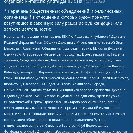
organizacii-i-materialy.html
данные на
16.11.2023
* Перечень общественных объединений и религиозных
организаций в отношении которых судом принято
вступившее в законную силу решение о ликвидации или
запрете деятельности:
Национал-большевистская партия, ВЕК РА, Рада земли Кубанской Духовно
Родовой Державы Русь, Община Духовного Управления Асгардской Веси
Беловодья, Славянская Община Капища Веды Перуна, Мужская Духовная
Семинария Староверов-Инглингов, Нурджулар, К Богодержавию, Таблиги
Джамаат, Свидетели Иеговы, Русское национальное единство, Национал-
социалистическое общество, Джамаат мувахидов, Объединенный Вилайат
Кабарды, Балкарии и Карачая, Союз славян, Ат-Такфир Валь-Хиджра, Пит
Буль, Национал-социалистическая рабочая партия России, Славянский союз,
Формат-18, Благородный Орден Дьявола, Армия воли народа,
Национальная Социалистическая Инициатива города Череповца, Духовно-
Родовая Держава Русь, Русское национальное единство, Древнерусской
Инглистической церкви Православных Староверов-Инглингов, Русский
общенациональный союз, Движение против нелегальной иммиграции,
Кровь и Честь, О свободе совести и о религиозных объединениях, Омская
организация общественного политического движения Русское
национальное единство, Северное Братство, Клуб Болельщиков
Футбольного Клуба Динамо, Файзрахманисты, Мусульманская религиозная