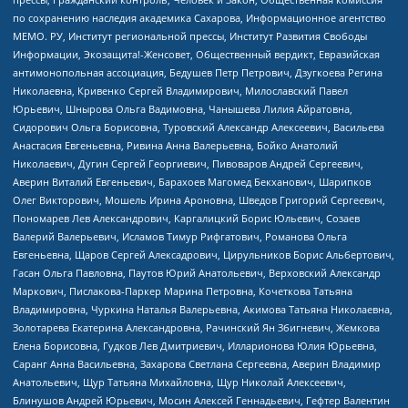
по сохранению наследия академика Сахарова, Информационное агентство
МЕМО. РУ, Институт региональной прессы, Институт Развития Свободы
Информации, Экозащита!-Женсовет, Общественный вердикт, Евразийская
антимонопольная ассоциация, Бедушев Петр Петрович, Дзугкоева Регина
Николаевна, Кривенко Сергей Владимирович, Милославский Павел
Юрьевич, Шнырова Ольга Вадимовна, Чанышева Лилия Айратовна,
Сидорович Ольга Борисовна, Туровский Александр Алексеевич, Васильева
Анастасия Евгеньевна, Ривина Анна Валерьевна, Бойко Анатолий
Николаевич, Дугин Сергей Георгиевич, Пивоваров Андрей Сергеевич,
Аверин Виталий Евгеньевич, Барахоев Магомед Бекханович, Шарипков
Олег Викторович, Мошель Ирина Ароновна, Шведов Григорий Сергеевич,
Пономарев Лев Александрович, Каргалицкий Борис Юльевич, Созаев
Валерий Валерьевич, Исламов Тимур Рифгатович, Романова Ольга
Евгеньевна, Щаров Сергей Алексадрович, Цирульников Борис Альбертович,
Гасан Ольга Павловна, Паутов Юрий Анатольевич, Верховский Александр
Маркович, Пислакова-Паркер Марина Петровна, Кочеткова Татьяна
Владимировна, Чуркина Наталья Валерьевна, Акимова Татьяна Николаевна,
Золотарева Екатерина Александровна, Рачинский Ян Збигневич, Жемкова
Елена Борисовна, Гудков Лев Дмитриевич, Илларионова Юлия Юрьевна,
Саранг Анна Васильевна, Захарова Светлана Сергеевна, Аверин Владимир
Анатольевич, Щур Татьяна Михайловна, Щур Николай Алексеевич,
Блинушов Андрей Юрьевич, Мосин Алексей Геннадьевич, Гефтер Валентин