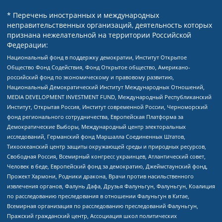
* Перечень иностранных и международных
неправительственных организаций, деятельность которых
признана нежелательной на территории Российской
Федерации:
Национальный фонд в поддержку демократии, Институт Открытое
Общество Фонд Содействия, Фонд Открытое общество, Американо-
российский фонд по экономическому и правовому развитию,
Национальный Демократический Институт Международных Отношений,
MEDIA DEVELOPMENT INVESTMENT FUND, Международный Республиканский
Институт, Открытая Россия, Институт современной России, Черноморский
фонд регионального сотрудничества, Европейская Платформа за
Демократические Выборы, Международный центр электоральных
исследований, Германский фонд Маршалла Соединенных Штатов,
Тихоокеанский центр защиты окружающей среды и природных ресурсов,
Свободная Россия, Всемирный конгресс украинцев, Атлантический совет,
Человек в беде, Европейский фонд за демократию, Джеймстаунский фонд,
Прожект Хармони, Родники дракона, Врачи против насильственного
извлечения органов, Фалунь Дафа, Друзья Фалуньгун, Фалуньгун, Коалиция
по расследованию преследования в отношении Фалуньгун в Китае,
Всемирная организация по расследованию преследований Фалуньгун,
Пражский гражданский центр, Ассоциация школ политических