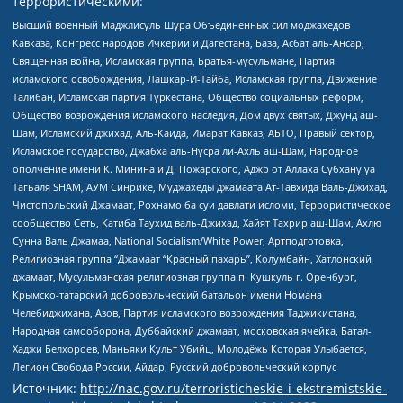
террористическими:
Высший военный Маджлисуль Шура Объединенных сил моджахедов
Кавказа, Конгресс народов Ичкерии и Дагестана, База, Асбат аль-Ансар,
Священная война, Исламская группа, Братья-мусульмане, Партия
исламского освобождения, Лашкар-И-Тайба, Исламская группа, Движение
Талибан, Исламская партия Туркестана, Общество социальных реформ,
Общество возрождения исламского наследия, Дом двух святых, Джунд аш-
Шам, Исламский джихад, Аль-Каида, Имарат Кавказ, АБТО, Правый сектор,
Исламское государство, Джабха аль-Нусра ли-Ахль аш-Шам, Народное
ополчение имени К. Минина и Д. Пожарского, Аджр от Аллаха Субхану уа
Тагьаля SHAM, АУМ Синрике, Муджахеды джамаата Ат-Тавхида Валь-Джихад,
Чистопольский Джамаат, Рохнамо ба суи давлати исломи, Террористическое
сообщество Сеть, Катиба Таухид валь-Джихад, Хайят Тахрир аш-Шам, Ахлю
Сунна Валь Джамаа, National Socialism/White Power, Артподготовка,
Религиозная группа “Джамаат “Красный пахарь”, Колумбайн, Хатлонский
джамаат, Мусульманская религиозная группа п. Кушкуль г. Оренбург,
Крымско-татарский добровольческий батальон имени Номана
Челебиджихана, Азов, Партия исламского возрождения Таджикистана,
Народная самооборона, Дуббайский джамаат, московская ячейка, Батал-
Хаджи Белхороев, Маньяки Культ Убийц, Молодёжь Которая Улыбается,
Легион Свобода России, Айдар, Русский добровольческий корпус
Источник:
http://nac.gov.ru/terroristicheskie-i-ekstremistskie-