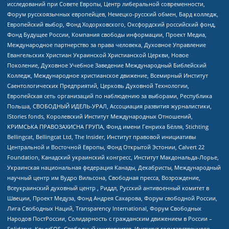
исследований при Совете Европы, Центр либеральной современности,
Форум русскоязычных европейцев, Немецко-русский обмен, Бард колледж,
Европейский выбор, Фонд Ходорковского, Оксфордский российский фонд,
Фонд Будущее России, Компания свободы информации, Проект Медиа,
Международное партнерство за права человека, Духовное Управление
Евангельских Христиан Украинской Христианской Церкви, Новое
Поколение, Духовное Учебное Заведение Международный Библейский
Колледж, Международное христианское движение, Всемирный Институт
Саентологических Предприятий, Церковь Духовной Технологии,
Европейская сеть организаций по наблюдению за выборами, Республика
Польша, СВОБОДНЫЙ ИДЕЛЬ-УРАЛ, Ассоциация развития журналистики,
IStories fonds, Королевский Институт Международных Отношений,
КРИМСЬКА ПРАВОЗАХИСНА ГРУПА, Фонд имени Генриха Бёлля, Stichting
Bellingcat, Bellingcat Ltd, The Insider, Институт правовой инициативы
Центральной и Восточной Европы, Фонд Открытой Эстонии, Calvert 22
Foundation, Канадский украинский конгресс, Институт Макдональда-Лорье,
Украинская национальная федерация Канады, Декабристы, Международный
научный центр им Вудро Вильсона, Свободная пресса, Возрождение,
Всеукраинский духовный центр , Риддл, Русский антивоенный комитет в
Швеции, Проект Медуза, Фонд Андрея Сахарова, Форум свободной России,
Лига Свободных Наций, Transparеncy International, Форум Свободных
Народов ПостРоссии, Солидарность с гражданским движением в России –
Solidarus, КрымSOS, Свободный университет, Институт государственного