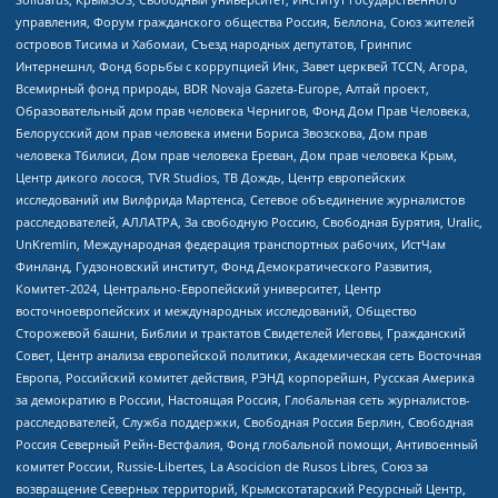
управления, Форум гражданского общества Россия, Беллона, Союз жителей
островов Тисима и Хабомаи, Съезд народных депутатов, Гринпис
Интернешнл, Фонд борьбы с коррупцией Инк, Завет церквей TCCN, Агора,
Всемирный фонд природы, BDR Novaja Gazeta-Europe, Алтай проект,
Образовательный дом прав человека Чернигов, Фонд Дом Прав Человека,
Белорусский дом прав человека имени Бориса Звозскова, Дом прав
человека Тбилиси, Дом прав человека Ереван, Дом прав человека Крым,
Центр дикого лосося, TVR Studios, ТВ Дождь, Центр европейских
исследований им Вилфрида Мартенса, Сетевое объединение журналистов
расследователей, АЛЛАТРА, За свободную Россию, Свободная Бурятия, Uralic,
UnKremlin, Международная федерация транспортных рабочих, ИстЧам
Финланд, Гудзоновский институт, Фонд Демократического Развития,
Комитет-2024, Центрально-Европейский университет, Центр
восточноевропейских и международных исследований, Общество
Сторожевой башни, Библии и трактатов Свидетелей Иеговы, Гражданский
Совет, Центр анализа европейской политики, Академическая сеть Восточная
Европа, Российский комитет действия, РЭНД корпорейшн, Русская Америка
за демократию в России, Настоящая Россия, Глобальная сеть журналистов-
расследователей, Служба поддержки, Свободная Россия Берлин, Свободная
Россия Северный Рейн-Вестфалия, Фонд глобальной помощи, Антивоенный
комитет России, Russie-Libertes, La Asocicion de Rusos Libres, Союз за
возвращение Северных территорий, Крымскотатарский Ресурсный Центр,