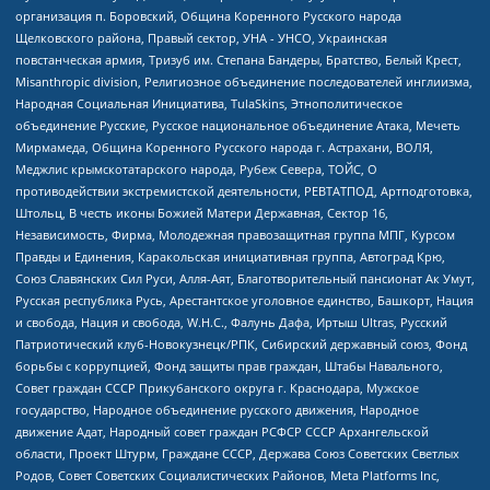
организация п. Боровский, Община Коренного Русского народа
Щелковского района, Правый сектор, УНА - УНСО, Украинская
повстанческая армия, Тризуб им. Степана Бандеры, Братство, Белый Крест,
Misanthropic division, Религиозное объединение последователей инглиизма,
Народная Социальная Инициатива, TulaSkins, Этнополитическое
объединение Русские, Русское национальное объединение Атака, Мечеть
Мирмамеда, Община Коренного Русского народа г. Астрахани, ВОЛЯ,
Меджлис крымскотатарского народа, Рубеж Севера, ТОЙС, О
противодействии экстремистской деятельности, РЕВТАТПОД, Артподготовка,
Штольц, В честь иконы Божией Матери Державная, Сектор 16,
Независимость, Фирма, Молодежная правозащитная группа МПГ, Курсом
Правды и Единения, Каракольская инициативная группа, Автоград Крю,
Союз Славянских Сил Руси, Алля-Аят, Благотворительный пансионат Ак Умут,
Русская республика Русь, Арестантское уголовное единство, Башкорт, Нация
и свобода, Нация и свобода, W.H.С., Фалунь Дафа, Иртыш Ultras, Русский
Патриотический клуб-Новокузнецк/РПК, Сибирский державный союз, Фонд
борьбы с коррупцией, Фонд защиты прав граждан, Штабы Навального,
Совет граждан СССР Прикубанского округа г. Краснодара, Мужское
государство, Народное объединение русского движения, Народное
движение Адат, Народный совет граждан РСФСР СССР Архангельской
области, Проект Штурм, Граждане СССР, Держава Союз Советских Светлых
Родов, Совет Советских Социалистических Районов, Meta Platforms Inc,