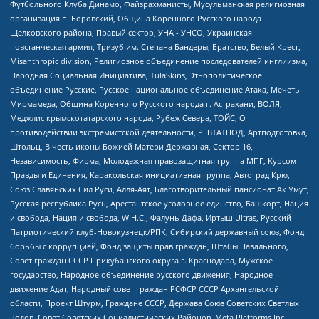
Футбольного Клуба Динамо, Файзрахманисты, Мусульманская религиозная
организация п. Боровский, Община Коренного Русского народа
Щелковского района, Правый сектор, УНА - УНСО, Украинская
повстанческая армия, Тризуб им. Степана Бандеры, Братство, Белый Крест,
Misanthropic division, Религиозное объединение последователей инглиизма,
Народная Социальная Инициатива, TulaSkins, Этнополитическое
объединение Русские, Русское национальное объединение Атака, Мечеть
Мирмамеда, Община Коренного Русского народа г. Астрахани, ВОЛЯ,
Меджлис крымскотатарского народа, Рубеж Севера, ТОЙС, О
противодействии экстремистской деятельности, РЕВТАТПОД, Артподготовка,
Штольц, В честь иконы Божией Матери Державная, Сектор 16,
Независимость, Фирма, Молодежная правозащитная группа МПГ, Курсом
Правды и Единения, Каракольская инициативная группа, Автоград Крю,
Союз Славянских Сил Руси, Алля-Аят, Благотворительный пансионат Ак Умут,
Русская республика Русь, Арестантское уголовное единство, Башкорт, Нация
и свобода, Нация и свобода, W.H.С., Фалунь Дафа, Иртыш Ultras, Русский
Патриотический клуб-Новокузнецк/РПК, Сибирский державный союз, Фонд
борьбы с коррупцией, Фонд защиты прав граждан, Штабы Навального,
Совет граждан СССР Прикубанского округа г. Краснодара, Мужское
государство, Народное объединение русского движения, Народное
движение Адат, Народный совет граждан РСФСР СССР Архангельской
области, Проект Штурм, Граждане СССР, Держава Союз Советских Светлых
Родов, Совет Советских Социалистических Районов, Meta Platforms Inc,