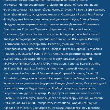
исследований при Совете Европы, Центр либеральной современности,
Форум русскоязычных европейцев, Немецко-русский обмен, Бард колледж,
Европейский выбор, Фонд Ходорковского, Оксфордский российский фонд,
Фонд Будущее России, Компания свободы информации, Проект Медиа,
Международное партнерство за права человека, Духовное Управление
Евангельских Христиан Украинской Христианской Церкви, Новое
Поколение, Духовное Учебное Заведение Международный Библейский
Колледж, Международное христианское движение, Всемирный Институт
Саентологических Предприятий, Церковь Духовной Технологии,
Европейская сеть организаций по наблюдению за выборами, Республика
Польша, СВОБОДНЫЙ ИДЕЛЬ-УРАЛ, Ассоциация развития журналистики,
IStories fonds, Королевский Институт Международных Отношений,
КРИМСЬКА ПРАВОЗАХИСНА ГРУПА, Фонд имени Генриха Бёлля, Stichting
Bellingcat, Bellingcat Ltd, The Insider, Институт правовой инициативы
Центральной и Восточной Европы, Фонд Открытой Эстонии, Calvert 22
Foundation, Канадский украинский конгресс, Институт Макдональда-Лорье,
Украинская национальная федерация Канады, Декабристы, Международный
научный центр им Вудро Вильсона, Свободная пресса, Возрождение,
Всеукраинский духовный центр , Риддл, Русский антивоенный комитет в
Швеции, Проект Медуза, Фонд Андрея Сахарова, Форум свободной России,
Лига Свободных Наций, Transparеncy International, Форум Свободных
Народов ПостРоссии, Солидарность с гражданским движением в России –