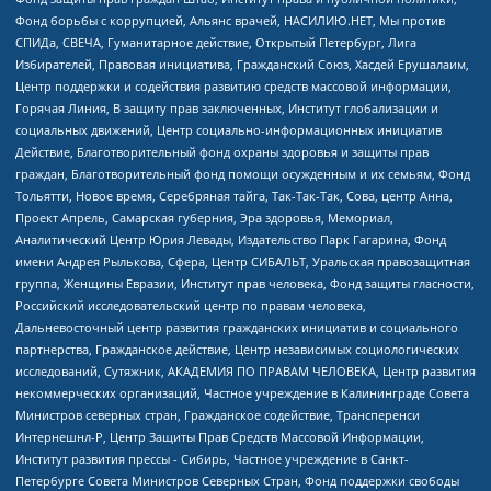
Фонд борьбы с коррупцией, Альянс врачей, НАСИЛИЮ.НЕТ, Мы против
СПИДа, СВЕЧА, Гуманитарное действие, Открытый Петербург, Лига
Избирателей, Правовая инициатива, Гражданский Союз, Хасдей Ерушалаим,
Центр поддержки и содействия развитию средств массовой информации,
Горячая Линия, В защиту прав заключенных, Институт глобализации и
социальных движений, Центр социально-информационных инициатив
Действие, Благотворительный фонд охраны здоровья и защиты прав
граждан, Благотворительный фонд помощи осужденным и их семьям, Фонд
Тольятти, Новое время, Серебряная тайга, Так-Так-Так, Сова, центр Анна,
Проект Апрель, Самарская губерния, Эра здоровья, Мемориал,
Аналитический Центр Юрия Левады, Издательство Парк Гагарина, Фонд
имени Андрея Рылькова, Сфера, Центр СИБАЛЬТ, Уральская правозащитная
группа, Женщины Евразии, Институт прав человека, Фонд защиты гласности,
Российский исследовательский центр по правам человека,
Дальневосточный центр развития гражданских инициатив и социального
партнерства, Гражданское действие, Центр независимых социологических
исследований, Сутяжник, АКАДЕМИЯ ПО ПРАВАМ ЧЕЛОВЕКА, Центр развития
некоммерческих организаций, Частное учреждение в Калининграде Совета
Министров северных стран, Гражданское содействие, Трансперенси
Интернешнл-Р, Центр Защиты Прав Средств Массовой Информации,
Институт развития прессы - Сибирь, Частное учреждение в Санкт-
Петербурге Совета Министров Северных Стран, Фонд поддержки свободы