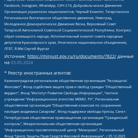
Facebook, Instagram, WhatsApp, СИЧ-С14, Добровольческое Движение
Организации украинских националистов, Черный Комитет, Татарстанское
Региональное Всетатарское общественное движение, Невоград,
Молодежное Демократическое Движение Весна, Верховный Совет
Татарской Автономной Советской Социалистической Республики, Конгресс
ойрат-калмыцкого народа, Исполнительный комитет совета народных
депутатов Красноярского края, Этническое национальное объединение,
ЛГБТ, Я.МЫ Сергей Фургал
Источник:
https://minjust.gov.ru/ru/documents/7822/
данные
на
03.05.2024
* Реестр иностранных агентов:
Калининградская региональная общественная организация "Экозащита!-Женсовет", Фонд содействия защите прав и свобод граждан "Общественный вердикт", Фонд "Институт Развития Свободы Информации", Частное учреждение "Информационное агентство МЕМО. РУ", Региональная общественная организация "Общественная комиссия по сохранению наследия академика Сахарова", Фонд поддержки свободы прессы, Санкт-Петербургская общественная правозащитная организация "Гражданский контроль", Межрегиональная общественная организация "Информационно-просветительский центр "Мемориал", Региональный Фонд "Центр Защиты Прав Средств Массовой Информации", с 05.12.2023 Фонд "Центр Защиты Прав Средств массовой информации", Региональная общественная благотворительная организация помощи беженцам и мигрантам "Гражданское содействие", Негосударственное образовательное учреждение дополнительного профессионального образования (повышение квалификации) специалистов "АКАДЕМИЯ ПО ПРАВАМ ЧЕЛОВЕКА", Свердловская региональная общественная организация "Сутяжник", Автономная некоммерческая организация "Центр независимых социологических исследований", Союз общественных объединений "Российский исследовательский центр по правам человека", Региональное общественное учреждение научно-информационный центр "МЕМОРИАЛ", Некоммерческая организация "Фонд защиты гласности", Автономная некоммерческая организация "Институт прав человека", Городская общественная организация "Екатеринбургское общество "МЕМОРИАЛ", Городская общественная организация "Рязанское историко-просветительское и правозащитное общество "Мемориал" (Рязанский Мемориал), Челябинский региональный орган общественной самодеятельности – женское общественное объединение "Женщины Евразии", Челябинский региональный орган общественной самодеятельности "Уральская правозащитная группа", Фонд содействия защите здоровья и социальной справедливости имени Андрея Рылькова, Автономная Некоммерческая Организация "Аналитический Центр Юрия Левады", Автономная некоммерческая организация социальной поддержки населения "Проект Апрель", Региональная общественная организация помощи женщинам и детям, находящимся в кризисной ситуации "Информационно-методический центр "Анна", Фонд содействия развитию массовых коммуникаций и правовому просвещению "Так-так-Так", Фонд содействия устойчивому развитию "Серебряная тайга", Свердловский региональный общественный фонд социальных проектов "Новое время", "Idel.Реалии", Кавказ.Реалии, Крым.Реалии, Телеканал Настоящее Время, Татаро-башкирская служба Радио Свобода (Azatliq Radiosi), Радио Свободная Европа/Радио Свобода (PCE/PC), "Сибирь.Реалии", "Фактограф", Благотворительный фонд помощи осужденным и их семьям, Автономная некоммерческая организация "Институт глобализации и социальных движений", Фонд "В защиту прав заключенных", Частное учреждение "Центр поддержки и содействия развитию средств массовой информации", Пензенский региональный общественный благотворительный фонд "Гражданский союз", "Север.Реалии", Некоммерческая организация Фонд "Правовая инициатива", Общество с ограниченной ответственностью "Радио Свободная Европа/Радио Свобода", Чешское информационное агентство "MEDIUM-ORIENT", Красноярская региональная общественная организация "Мы против СПИДа", Камалягин Денис Николаевич, Маркелов Сергей Евгеньевич, Пономарев Лев Александрович, Савицкая Людмила Алексеевна, Автономная некоммерческая организация "Центр по работе с проблемой насилия "НАСИЛИЮ.НЕТ", Межрегиональный профессиональный союз работников здравоохранения "Альянс врачей", Юридическое лицо, зарегистрированное в Латвийской Республике, SIA "Medusa Project" (регистрационный номер 40103797863, дата регистрации 10.06.2014), Некоммерческая организация "Фонд по борьбе с коррупцией", Автономная некоммерческая организация "Институт права и публичной политики", Баданин Роман Сергеевич, Гликин Максим Александрович, Железнова Мария Михайловна, Лукьянова Юлия Сергеевна, Маетная Елизавета Витальевна, Маняхин Петр Борисович, Чуракова Ольга Владимировна, Ярош Юлия Петровна, Юридическое лицо "The Insider SIA", зарегистрированное в Риге, Латвийская Республика (дата регистрации 26.06.2015), являющееся администратором доменного имени интернет-издания "The Insider SIA", https://theins.ru, Постернак Алексей Евгеньевич, Рубин Михаил Аркадьевич, Анин Роман Александрович, Юридическое лицо Istories fonds, зарегистрированное в Латвийской Республике (регистрационный номер 50008295751, дата регистрации 24.02.2020), Великовский Дмитрий Александрович, Долинина Ирина Николаевна, Мароховская Алеся Алексеевна, Шлейнов Роман Юрьевич, Шмагун Олеся Валентиновна, Общество с ограниченной ответственностью "Альтаир 2021", Общество с ограниченной ответственностью "Вега 2021", Общество с ограниченной ответственностью "Главный редактор 2021", Общество с ограниченной ответственностью "Ромашки монолит", Важенков Артем Валерьевич, Ивановская областная общественная организация "Центр гендерных исследований", Гурман Юрий Альбертович, Медиапроект "ОВД-Инфо", Егоров Владимир Владимирович, Жилинский Владимир Александрович, Общество с ограниченной ответственностью "ЗП", Иванова София Юрьевна, Карезина Инна Павловна, Кильтау Екатерина Викторовна, Петров Алексей Викторович, Пискунов Сергей Евгеньевич, Смирнов Сергей Сергеевич, Тихонов Михаил Сергеевич, Общество с ограниченной ответственностью "ЖУРНАЛИСТ-ИНОСТРАННЫЙ АГЕНТ", Арапова Галина Юрьевна, Вольтская Татьяна Анатольевна, Американская компания "Mason G.E.S. Anonymous Foundation" (США), являющаяся владельцем интернет-издания https://mnews.world/, Компания "Stichting Bellingcat", зарегистрированная в Нидерландах (дата регистрации 11.07.2018), Захаров Андрей Вячеславович, Клепиковская Екатерина Дмитриевна, Общество с ограниченной ответственностью "МЕМО", Перл Роман Александрович, Симонов Евгений Алексеевич, Соловьева Елена Анатольевна, Сотников Даниил Владимирович, Сурначева Елизавета Дмитриевна, Автономная некоммерческая организация по защите прав человека и информированию населения "Якутия – Наше Мнение", Общество с ограниченной ответственностью "Москоу диджитал медиа", с 26.01.2023 Общество с ограниченной ответственностью "Чайка Белые сады", Ветошкина Валерия Валерьевна, Заговора Максим Александрович, Межрегиональное общественное движение "Российская ЛГБТ - сеть", Оленичев Максим Владимирович, Павлов Иван Юрьевич, Скворцова Елена Сергеевна, Общество с ограниченной ответственностью "Как бы инагент", Кочетков Игорь Викторович, Общество с ограниченной ответственностью "Честные выборы", Еланчик Олег Александрович, Общество с ограниченной ответственностью "Нобелевский призыв", Гималова Регина Эмилевна, Григорьев Андрей Валерьевич, Григорьева Алина Александровна, Ассоциация по содействию защите прав призывников, альтернативнослужащих и военнослужащих "Правозащитная группа "Гражданин.Армия.Право", Хисамова Регина Фаритовна, Автономная некоммерческая организация по реализации социально-правовых программ "Лилит", Дальневосточное общественное движение "Маяк", Санкт-Петербургская ЛГБТ-инициативная группа "Выход", Инициативная группа ЛГБТ+ "Реверс", Алексеев Андрей Викторович, Бекбулатова Таисия Львовна, Беляев Иван Михайлович, Владыкина Елена Сергеевна, Гельман Марат Александрович, Никульшина Вероника Юрьевна, Толоконникова Надежда Андреевна, Шендерович Виктор Анатольевич, Общество с ограниченной ответственностью "Данное сообщение", Общество с ограниченной ответственностью Издательский дом "Новая глава", Айнбиндер Александра Александровна, Московский комьюнити-центр для ЛГБТ+инициатив, Благотворительный фонд развития филантропии, Deutsche Welle (Германия, Kurt-Schumacher-Strasse 3, 53113 Bonn), Борзунова Мария Михайловна, Воробьев Виктор Викторович, Голубева Анна Львовна, Константинова Алла Михайловна, Малкова Ирина Владимировна, Мурадов Мурад Абдулгалимович, Осетинская Елизавета Николаевна, Понасенков Евгений Николаевич, Ганапольский Матвей Юрьевич, Киселев Евгений Алексеевич, Борухович Ирина Григорьевна, Дремин Иван Тимофеевич, Дубровский Дмитрий Викторович, Красноярская региональная общественная организация поддержки и развития альтернативных образовательных технологий и межкультурных коммуникаций "ИНТЕРРА", Маяковская Екатерина Алексеевна, Фейгин Марк Захарович, Филимонов Андрей Викторович, Дзугкоева Регина Николаевна, Доброхотов Роман Александрович, Дудь Юрий Александрович, Елкин Сергей Владимирович, Кругликов Кирилл Игоревич, Сабунаева Мария Леонидовна, Семенов Алексей Владимирович, Шаинян Карен Багратович, Шульман Екатерина Михайловна, Асафьев Артур Валерьевич, Вахштайн Виктор Семенович, Венедиктов Алексей Алексеевич, Лушникова Екатерина Евгеньевна, Волков Леонид Михайлович, Невзоров Александр Глебович, Пархоменко Сергей Борисович, Сироткин Ярослав Николаевич, Кара-Мурза Владимир Владимирович, Баранова Наталья Владимировна, Гозман Леонид Яковлевич, Кагарлицкий Борис Юльевич, Климарев Михаил Валерьевич, Милов Владимир Станиславович, Автономная некоммерческая организация Краснодарский центр современного искусства "Типография", Моргенштерн Алишер Тагирович, Соболь Любовь Эдуардовна, Общество с ограниченной ответственностью "ЛИЗА НОРМ", Каспаров Гарри Кимович, Ходорковский Михаил Борисович, Общество с ограниченной ответственностью "Апрельские тезисы", Данилович Ирина Брониславовна, Кашин Олег Владимирович, Петров Николай Владимирович, Пивоваров Алексей Владимирович, Соколов Михаил Владимирович, Цветкова Юлия Владимировна, Чичваркин Евгений Александрович, Комитет против пыток/Команда против пыток, Общество с ограниченной ответственностью "Первый научный", Общество с ограниченной ответственностью "Вертолет и ко", Белоцерковская Вероника Борисовна, Кац Максим Евгеньевич, Лазарева Татьяна Юрьевна, Шаведдинов Руслан Табризович, Яшин Илья Валерьевич, Общество с ограниченной ответственностью "Иноагент ААВ", Алешковский Дмитрий Петрович, Альбац Евгения Марковна, Быков Дмитрий Львович, Галямина Юлия Евгеньевна, Лойко Сергей Леонидович, Мартынов Кирилл Константинович, Медведев Сергей Александрович, Крашенинников Федор Геннадиевич, Гордеева Катерина Вл