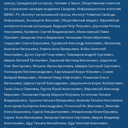
прессы, Гражданский контроль, Человек и Закон, Общественная комиссия
по сохранению наследия академика Сахарова, Информационное агентство
МЕМО. РУ, Институт региональной прессы, Институт Развития Свободы
Информации, Экозащита!-Женсовет, Общественный вердикт, Евразийская
антимонопольная ассоциация, Бедушев Петр Петрович, Дзугкоева Регина
Николаевна, Кривенко Сергей Владимирович, Милославский Павел
Юрьевич, Шнырова Ольга Вадимовна, Чанышева Лилия Айратовна,
Сидорович Ольга Борисовна, Туровский Александр Алексеевич, Васильева
Анастасия Евгеньевна, Ривина Анна Валерьевна, Бойко Анатолий
Николаевич, Дугин Сергей Георгиевич, Пивоваров Андрей Сергеевич,
Аверин Виталий Евгеньевич, Барахоев Магомед Бекханович, Шарипков
Олег Викторович, Мошель Ирина Ароновна, Шведов Григорий Сергеевич,
Пономарев Лев Александрович, Каргалицкий Борис Юльевич, Созаев
Валерий Валерьевич, Исламов Тимур Рифгатович, Романова Ольга
Евгеньевна, Щаров Сергей Алексадрович, Цирульников Борис Альбертович,
Гасан Ольга Павловна, Паутов Юрий Анатольевич, Верховский Александр
Маркович, Пислакова-Паркер Марина Петровна, Кочеткова Татьяна
Владимировна, Чуркина Наталья Валерьевна, Акимова Татьяна Николаевна,
Золотарева Екатерина Александровна, Рачинский Ян Збигневич, Жемкова
Елена Борисовна, Гудков Лев Дмитриевич, Илларионова Юлия Юрьевна,
Саранг Анна Васильевна, Захарова Светлана Сергеевна, Аверин Владимир
Анатольевич, Щур Татьяна Михайловна, Щур Николай Алексеевич,