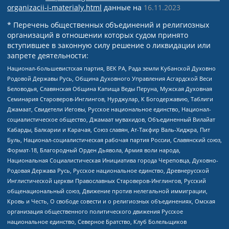
organizacii-i-materialy.html
данные на
16.11.2023
* Перечень общественных объединений и религиозных
организаций в отношении которых судом принято
вступившее в законную силу решение о ликвидации или
запрете деятельности:
Национал-большевистская партия, ВЕК РА, Рада земли Кубанской Духовно
Родовой Державы Русь, Община Духовного Управления Асгардской Веси
Беловодья, Славянская Община Капища Веды Перуна, Мужская Духовная
Семинария Староверов-Инглингов, Нурджулар, К Богодержавию, Таблиги
Джамаат, Свидетели Иеговы, Русское национальное единство, Национал-
социалистическое общество, Джамаат мувахидов, Объединенный Вилайат
Кабарды, Балкарии и Карачая, Союз славян, Ат-Такфир Валь-Хиджра, Пит
Буль, Национал-социалистическая рабочая партия России, Славянский союз,
Формат-18, Благородный Орден Дьявола, Армия воли народа,
Национальная Социалистическая Инициатива города Череповца, Духовно-
Родовая Держава Русь, Русское национальное единство, Древнерусской
Инглистической церкви Православных Староверов-Инглингов, Русский
общенациональный союз, Движение против нелегальной иммиграции,
Кровь и Честь, О свободе совести и о религиозных объединениях, Омская
организация общественного политического движения Русское
национальное единство, Северное Братство, Клуб Болельщиков