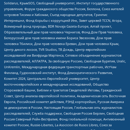
Solidarus, КрымSOS, Свободный университет, Институт государственного
управления, Форум гражданского общества Россия, Беллона, Союз жителей
островов Тисима и Хабомаи, Съезд народных депутатов, Гринпис
Интернешнл, Фонд борьбы с коррупцией Инк, Завет церквей TCCN, Агора,
Всемирный фонд природы, BDR Novaja Gazeta-Europe, Алтай проект,
Образовательный дом прав человека Чернигов, Фонд Дом Прав Человека,
Белорусский дом прав человека имени Бориса Звозскова, Дом прав
человека Тбилиси, Дом прав человека Ереван, Дом прав человека Крым,
Центр дикого лосося, TVR Studios, ТВ Дождь, Центр европейских
исследований им Вилфрида Мартенса, Сетевое объединение журналистов
расследователей, АЛЛАТРА, За свободную Россию, Свободная Бурятия, Uralic,
UnKremlin, Международная федерация транспортных рабочих, ИстЧам
Финланд, Гудзоновский институт, Фонд Демократического Развития,
Комитет-2024, Центрально-Европейский университет, Центр
восточноевропейских и международных исследований, Общество
Сторожевой башни, Библии и трактатов Свидетелей Иеговы, Гражданский
Совет, Центр анализа европейской политики, Академическая сеть Восточная
Европа, Российский комитет действия, РЭНД корпорейшн, Русская Америка
за демократию в России, Настоящая Россия, Глобальная сеть журналистов-
расследователей, Служба поддержки, Свободная Россия Берлин, Свободная
Россия Северный Рейн-Вестфалия, Фонд глобальной помощи, Антивоенный
комитет России, Russie-Libertes, La Asocicion de Rusos Libres, Союз за