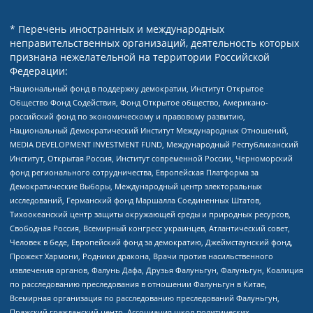
* Перечень иностранных и международных
неправительственных организаций, деятельность которых
признана нежелательной на территории Российской
Федерации:
Национальный фонд в поддержку демократии, Институт Открытое
Общество Фонд Содействия, Фонд Открытое общество, Американо-
российский фонд по экономическому и правовому развитию,
Национальный Демократический Институт Международных Отношений,
MEDIA DEVELOPMENT INVESTMENT FUND, Международный Республиканский
Институт, Открытая Россия, Институт современной России, Черноморский
фонд регионального сотрудничества, Европейская Платформа за
Демократические Выборы, Международный центр электоральных
исследований, Германский фонд Маршалла Соединенных Штатов,
Тихоокеанский центр защиты окружающей среды и природных ресурсов,
Свободная Россия, Всемирный конгресс украинцев, Атлантический совет,
Человек в беде, Европейский фонд за демократию, Джеймстаунский фонд,
Прожект Хармони, Родники дракона, Врачи против насильственного
извлечения органов, Фалунь Дафа, Друзья Фалуньгун, Фалуньгун, Коалиция
по расследованию преследования в отношении Фалуньгун в Китае,
Всемирная организация по расследованию преследований Фалуньгун,
Пражский гражданский центр, Ассоциация школ политических