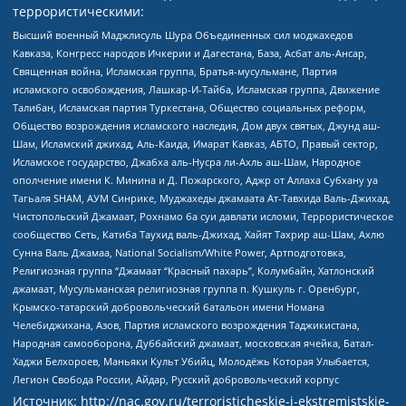
террористическими:
Высший военный Маджлисуль Шура Объединенных сил моджахедов
Кавказа, Конгресс народов Ичкерии и Дагестана, База, Асбат аль-Ансар,
Священная война, Исламская группа, Братья-мусульмане, Партия
исламского освобождения, Лашкар-И-Тайба, Исламская группа, Движение
Талибан, Исламская партия Туркестана, Общество социальных реформ,
Общество возрождения исламского наследия, Дом двух святых, Джунд аш-
Шам, Исламский джихад, Аль-Каида, Имарат Кавказ, АБТО, Правый сектор,
Исламское государство, Джабха аль-Нусра ли-Ахль аш-Шам, Народное
ополчение имени К. Минина и Д. Пожарского, Аджр от Аллаха Субхану уа
Тагьаля SHAM, АУМ Синрике, Муджахеды джамаата Ат-Тавхида Валь-Джихад,
Чистопольский Джамаат, Рохнамо ба суи давлати исломи, Террористическое
сообщество Сеть, Катиба Таухид валь-Джихад, Хайят Тахрир аш-Шам, Ахлю
Сунна Валь Джамаа, National Socialism/White Power, Артподготовка,
Религиозная группа “Джамаат “Красный пахарь”, Колумбайн, Хатлонский
джамаат, Мусульманская религиозная группа п. Кушкуль г. Оренбург,
Крымско-татарский добровольческий батальон имени Номана
Челебиджихана, Азов, Партия исламского возрождения Таджикистана,
Народная самооборона, Дуббайский джамаат, московская ячейка, Батал-
Хаджи Белхороев, Маньяки Культ Убийц, Молодёжь Которая Улыбается,
Легион Свобода России, Айдар, Русский добровольческий корпус
Источник:
http://nac.gov.ru/terroristicheskie-i-ekstremistskie-