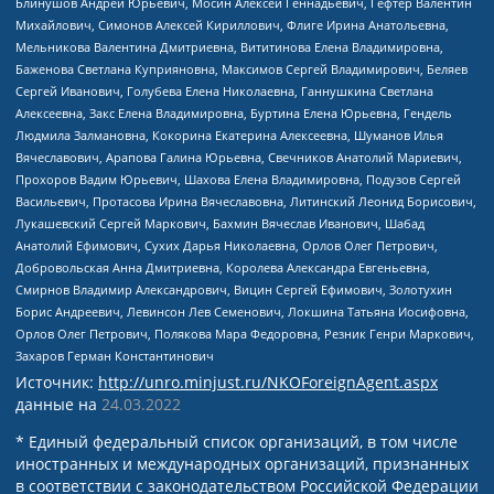
Блинушов Андрей Юрьевич, Мосин Алексей Геннадьевич, Гефтер Валентин
Михайлович, Симонов Алексей Кириллович, Флиге Ирина Анатольевна,
Мельникова Валентина Дмитриевна, Вититинова Елена Владимировна,
Баженова Светлана Куприяновна, Максимов Сергей Владимирович, Беляев
Сергей Иванович, Голубева Елена Николаевна, Ганнушкина Светлана
Алексеевна, Закс Елена Владимировна, Буртина Елена Юрьевна, Гендель
Людмила Залмановна, Кокорина Екатерина Алексеевна, Шуманов Илья
Вячеславович, Арапова Галина Юрьевна, Свечников Анатолий Мариевич,
Прохоров Вадим Юрьевич, Шахова Елена Владимировна, Подузов Сергей
Васильевич, Протасова Ирина Вячеславовна, Литинский Леонид Борисович,
Лукашевский Сергей Маркович, Бахмин Вячеслав Иванович, Шабад
Анатолий Ефимович, Сухих Дарья Николаевна, Орлов Олег Петрович,
Добровольская Анна Дмитриевна, Королева Александра Евгеньевна,
Смирнов Владимир Александрович, Вицин Сергей Ефимович, Золотухин
Борис Андреевич, Левинсон Лев Семенович, Локшина Татьяна Иосифовна,
Орлов Олег Петрович, Полякова Мара Федоровна, Резник Генри Маркович,
Захаров Герман Константинович
Источник:
http://unro.minjust.ru/NKOForeignAgent.aspx
данные на
24.03.2022
* Единый федеральный список организаций, в том числе
иностранных и международных организаций, признанных
в соответствии с законодательством Российской Федерации