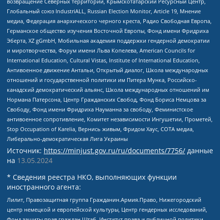
возвращение Северных территорий, Крымскотатарский Ресурсный Центр,
Глобальный союз IndustriALL, Russian Election Monitor, Article 19, Мнение
медиа, Федерация анархического черного креста, Радио Свободная Европа,
Германское общество изучения Восточной Европы, Фонд имени Фридриха
Эберта, XZ gGmbH, Мобильная академия поддержки гендерной демократии
и миротворчества, Форум имени Льва Копелева, American Councils for
International Education, Cultural Vistas, Institute of International Education,
Антивоенное движение Антальи, Открытый диалог, Школа международных
отношений и государственной политики им Питера Мунка, Российско-
канадский демократический альянс, Школа международных отношений им
Нормана Патерсона, Центр Гражданских Свобод, Фонд Бориса Немцова за
Свободу, Фонд имени Фридриха Науманна за свободу, Феминистское
антивоенное сопротивление, Комитет независимости Ингушетии, Прометей,
Stop Occupation of Karelia, Вернись живым, Фридом Хаус, СОТА медиа,
Либерально-демократическая Лига Украины
Источник:
https://minjust.gov.ru/ru/documents/7756/
данные
на
13.05.2024
* Сведения реестра НКО, выполняющих функции
иностранного агента:
Лилит, Правозащитная группа Гражданин.Армия.Право, Нижегородский
центр немецкой и европейской культуры, Центр гендерных исследований,
Фонд защиты прав граждан Штаб, Институт права и публичной политики,