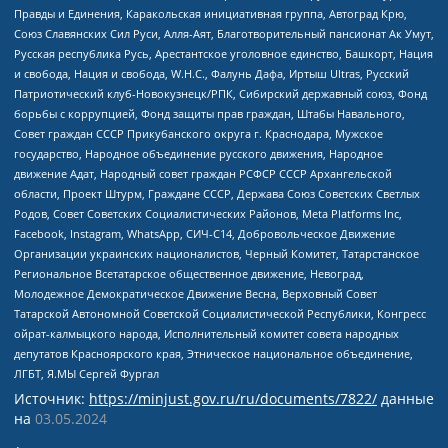
Правды и Единения, Каракольская инициативная группа, Автоград Крю,
Союз Славянских Сил Руси, Алля-Аят, Благотворительный пансионат Ак Умут,
Русская республика Русь, Арестантское уголовное единство, Башкорт, Нация
и свобода, Нация и свобода, W.H.С., Фалунь Дафа, Иртыш Ultras, Русский
Патриотический клуб-Новокузнецк/РПК, Сибирский державный союз, Фонд
борьбы с коррупцией, Фонд защиты прав граждан, Штабы Навального,
Совет граждан СССР Прикубанского округа г. Краснодара, Мужское
государство, Народное объединение русского движения, Народное
движение Адат, Народный совет граждан РСФСР СССР Архангельской
области, Проект Штурм, Граждане СССР, Держава Союз Советских Светлых
Родов, Совет Советских Социалистических Районов, Meta Platforms Inc,
Facebook, Instagram, WhatsApp, СИЧ-С14, Добровольческое Движение
Организации украинских националистов, Черный Комитет, Татарстанское
Региональное Всетатарское общественное движение, Невоград,
Молодежное Демократическое Движение Весна, Верховный Совет
Татарской Автономной Советской Социалистической Республики, Конгресс
ойрат-калмыцкого народа, Исполнительный комитет совета народных
депутатов Красноярского края, Этническое национальное объединение,
ЛГБТ, Я.МЫ Сергей Фургал
Источник:
https://minjust.gov.ru/ru/documents/7822/
данные
на
03.05.2024