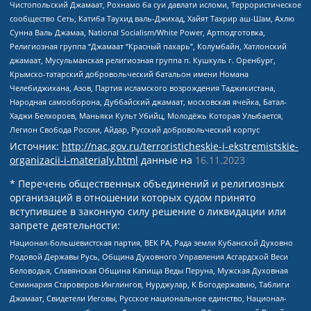
Чистопольский Джамаат, Рохнамо ба суи давлати исломи, Террористическое
сообщество Сеть, Катиба Таухид валь-Джихад, Хайят Тахрир аш-Шам, Ахлю
Сунна Валь Джамаа, National Socialism/White Power, Артподготовка,
Религиозная группа “Джамаат “Красный пахарь”, Колумбайн, Хатлонский
джамаат, Мусульманская религиозная группа п. Кушкуль г. Оренбург,
Крымско-татарский добровольческий батальон имени Номана
Челебиджихана, Азов, Партия исламского возрождения Таджикистана,
Народная самооборона, Дуббайский джамаат, московская ячейка, Батал-
Хаджи Белхороев, Маньяки Культ Убийц, Молодёжь Которая Улыбается,
Легион Свобода России, Айдар, Русский добровольческий корпус
Источник:
http://nac.gov.ru/terroristicheskie-i-ekstremistskie-
organizacii-i-materialy.html
данные на
16.11.2023
* Перечень общественных объединений и религиозных
организаций в отношении которых судом принято
вступившее в законную силу решение о ликвидации или
запрете деятельности:
Национал-большевистская партия, ВЕК РА, Рада земли Кубанской Духовно
Родовой Державы Русь, Община Духовного Управления Асгардской Веси
Беловодья, Славянская Община Капища Веды Перуна, Мужская Духовная
Семинария Староверов-Инглингов, Нурджулар, К Богодержавию, Таблиги
Джамаат, Свидетели Иеговы, Русское национальное единство, Национал-