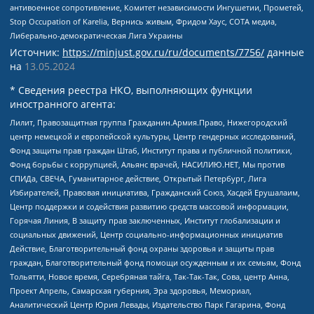
антивоенное сопротивление, Комитет независимости Ингушетии, Прометей,
Stop Occupation of Karelia, Вернись живым, Фридом Хаус, СОТА медиа,
Либерально-демократическая Лига Украины
Источник:
https://minjust.gov.ru/ru/documents/7756/
данные
на
13.05.2024
* Сведения реестра НКО, выполняющих функции
иностранного агента:
Лилит, Правозащитная группа Гражданин.Армия.Право, Нижегородский
центр немецкой и европейской культуры, Центр гендерных исследований,
Фонд защиты прав граждан Штаб, Институт права и публичной политики,
Фонд борьбы с коррупцией, Альянс врачей, НАСИЛИЮ.НЕТ, Мы против
СПИДа, СВЕЧА, Гуманитарное действие, Открытый Петербург, Лига
Избирателей, Правовая инициатива, Гражданский Союз, Хасдей Ерушалаим,
Центр поддержки и содействия развитию средств массовой информации,
Горячая Линия, В защиту прав заключенных, Институт глобализации и
социальных движений, Центр социально-информационных инициатив
Действие, Благотворительный фонд охраны здоровья и защиты прав
граждан, Благотворительный фонд помощи осужденным и их семьям, Фонд
Тольятти, Новое время, Серебряная тайга, Так-Так-Так, Сова, центр Анна,
Проект Апрель, Самарская губерния, Эра здоровья, Мемориал,
Аналитический Центр Юрия Левады, Издательство Парк Гагарина, Фонд