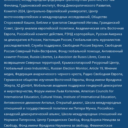
Финланд, Гудзоновский институт, Фонд Демократического Развития,
Комитет-2024, Центрально-Европейский университет, Центр
восточноевропейских и международных исследований, Общество
Сторожевой башни, Библии и трактатов Свидетелей Иеговы, Гражданский
Совет, Центр анализа европейской политики, Академическая сеть Восточная
Европа, Российский комитет действия, РЭНД корпорейшн, Русская Америка
за демократию в России, Настоящая Россия, Глобальная сеть журналистов-
расследователей, Служба поддержки, Свободная Россия Берлин, Свободная
Россия Северный Рейн-Вестфалия, Фонд глобальной помощи, Антивоенный
комитет России, Russie-Libertes, La Asocicion de Rusos Libres, Союз за
возвращение Северных территорий, Крымскотатарский Ресурсный Центр,
Глобальный союз IndustriALL, Russian Election Monitor, Article 19, Мнение
медиа, Федерация анархического черного креста, Радио Свободная Европа,
Германское общество изучения Восточной Европы, Фонд имени Фридриха
Эберта, XZ gGmbH, Мобильная академия поддержки гендерной демократии
и миротворчества, Форум имени Льва Копелева, American Councils for
International Education, Cultural Vistas, Institute of International Education,
Антивоенное движение Антальи, Открытый диалог, Школа международных
отношений и государственной политики им Питера Мунка, Российско-
канадский демократический альянс, Школа международных отношений им
Нормана Патерсона, Центр Гражданских Свобод, Фонд Бориса Немцова за
Свободу, Фонд имени Фридриха Науманна за свободу, Феминистское