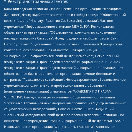
* Реестр иностранных агентов:
Калининградская региональная общественная организация "Экозащита!-Женсовет", Фонд содействия защите прав и свобод граждан "Общественный вердикт", Фонд "Институт Развития Свободы Информации", Частное учреждение "Информационное агентство МЕМО. РУ", Региональная общественная организация "Общественная комиссия по сохранению наследия академика Сахарова", Фонд поддержки свободы прессы, Санкт-Петербургская общественная правозащитная организация "Гражданский контроль", Межрегиональная общественная организация "Информационно-просветительский центр "Мемориал", Региональный Фонд "Центр Защиты Прав Средств Массовой Информации", с 05.12.2023 Фонд "Центр Защиты Прав Средств массовой информации", Региональная общественная благотворительная организация помощи беженцам и мигрантам "Гражданское содействие", Негосударственное образовательное учреждение дополнительного профессионального образования (повышение квалификации) специалистов "АКАДЕМИЯ ПО ПРАВАМ ЧЕЛОВЕКА", Свердловская региональная общественная организация "Сутяжник", Автономная некоммерческая организация "Центр независимых социологических исследований", Союз общественных объединений "Российский исследовательский центр по правам человека", Региональное общественное учреждение научно-информационный центр "МЕМОРИАЛ", Некоммерческая организация "Фонд защиты гласности", Автономная некоммерческая организация "Институт прав человека", Городская общественная организация "Екатеринбургское общество "МЕМОРИАЛ", Городская общественная организация "Рязанское историко-просветительское и правозащитное общество "Мемориал" (Рязанский Мемориал), Челябинский региональный орган общественной самодеятельности – женское общественное объединение "Женщины Евразии", Челябинский региональный орган общественной самодеятельности "Уральская правозащитная группа", Фонд содействия защите здоровья и социальной справедливости имени Андрея Рылькова, Автономная Некоммерческая Организация "Аналитический Центр Юрия Левады", Автономная некоммерческая организация социальной поддержки населения "Проект Апрель", Региональная общественная организация помощи женщинам и детям, находящимся в кризисной ситуации "Информационно-методический центр "Анна", Фонд содействия развитию массовых коммуникаций и правовому просвещению "Так-так-Так", Фонд содействия устойчивому развитию "Серебряная тайга", Свердловский региональный общественный фонд социальных проектов "Новое время", "Idel.Реалии", Кавказ.Реалии, Крым.Реалии, Телеканал Настоящее Время, Татаро-башкирская служба Радио Свобода (Azatliq Radiosi), Радио Свободная Европа/Радио Свобода (PCE/PC), "Сибирь.Реалии", "Фактограф", Благотворительный фонд помощи осужденным и их семьям, Автономная некоммерческая организация "Институт глобализации и социальных движений", Фонд "В защиту прав заключенных", Частное учреждение "Центр поддержки и содействия развитию средств массовой информации", Пензенский региональный общественный благотворительный фонд "Гражданский союз", "Север.Реалии", Некоммерческая организация Фонд "Правовая инициатива", Общество с ограниченной ответственностью "Радио Свободная Европа/Радио Свобода", Чешское информационное агентство "MEDIUM-ORIENT", Красноярская региональная общественная организация "Мы против СПИДа", Камалягин Денис Николаевич, Маркелов Сергей Евгеньевич, Пономарев Лев Александрович, Савицкая Людмила Алексеевна, Автономная некоммерческая организация "Центр по работе с проблемой насилия "НАСИЛИЮ.НЕТ", Межрегиональный профессиональный союз работников здравоохранения "Альянс врачей", Юридическое лицо, зарегистрированное в Латвийской Республике, SIA "Medusa Project" (регистрационный номер 40103797863, дата регистрации 10.06.2014), Некоммерческая организация "Фонд по борьбе с коррупцией", Автономная некоммерческая организация "Институт права и публичной политики", Баданин Роман Сергеевич, Гликин Максим Александрович, Железнова Мария Михайловна, Лукьянова Юлия Сергеевна, Маетная Елизавета Витальевна, Маняхин Петр Борисович, Чуракова Ольга Владимировна, Ярош Юлия Петровна, Юридическое лицо "The Insider SIA", зарегистрированное в Риге, Латвийская Республика (дата регистрации 26.06.2015), являющееся администратором доменного имени интернет-издания "The Insider SIA", https://theins.ru, Постернак Алексей Евгеньевич, Рубин Михаил Аркадьевич, Анин Роман Александрович, Юридическое лицо Istories fonds, зарегистрированное в Латвийской Республике (регистрационный номер 50008295751, дата регистрации 24.02.2020), Великовский Дмитрий Александрович, Долинина Ирина Николаевна, Мароховская Алеся Алексеевна, Шлейнов Роман Юрьевич, Шмагун Олеся Валентиновна, Общество с ограниченной ответственностью "Альтаир 2021", Общество с ограниченной ответственностью "Вега 2021", Общество с ограниченной ответственностью "Главный редактор 2021", Общество с ограниченной ответственностью "Ромашки монолит", Важенков Артем Валерьевич, Ивановская областная общественная организация "Центр гендерных исследований", Гурман Юрий Альбертович, Медиапроект "ОВД-Инфо", Егоров Владимир Владимирович, Жилинский Владимир Александрович, Общество с ограниченной ответственностью "ЗП", Иванова София Юрьевна, Карезина Инна Павловна, Кильтау Екатерина Викторовна, Петров Алексей Викторович, Пискунов Сергей Евгеньевич, Смирнов Сергей Сергеевич, Тихонов Михаил Сергеевич, Общество с ограниченной ответственностью "ЖУРНАЛИСТ-ИНОСТРАННЫЙ АГЕНТ", Арапова Галина Юрьевна, Вольтская Татьяна Анатольевна, Американская компания "Mason G.E.S. Anonymous Foundation" (США), являющаяся владельцем интернет-издания https://mnews.world/, Компания "Stichting Bellingcat", зарегистрированная в Нидерландах (дата регистрации 11.07.2018), Захаров Андрей Вячеславович, Клепиковская Екатерина Дмитриевна, Общество с ограниченной ответственностью "МЕМО", Перл Роман Александрович, Симонов Евгений Алексеевич, Соловьева Елена Анатольевна, Сотников Даниил Владимирович, Сурначева Елизавета Дмитриевна, Автономная некоммерческая организация по защите прав человека и информированию населения "Якутия – Наше Мнение", Общество с ограниченной ответственностью "Москоу диджитал медиа", с 26.01.2023 Общество с ограниченной ответственностью "Чайка Белые сады", Ветошкина Валерия Валерьевна, Заговора Максим Александрович, Межрегиональное общественное движение "Российская ЛГБТ - сеть", Оленичев Максим Владимирович, Павлов Иван Юрьевич, Скворцова Елена Сергеевна, Общество с ограниченной ответственностью "Как бы инагент", Кочетков Игорь Викторович, Общество с ограниченной ответственностью "Честные выборы", Еланчик Олег Александрович, Общество с ограниченной ответственностью "Нобелевский призыв", Гималова Регина Эмилевна, Григорьев Андрей Валерьевич, Григорьева Алина Александровна, Ассоциация по содействию защите прав призывников, альтернативнослужащих и военнослужащих "Правозащитная группа "Гражданин.Армия.Право", Хисамова Регина Фаритовна, Автономная некоммерческая организация по реализации социально-правовых программ "Лилит", Дальневосточное общественное движение "Маяк", Санкт-Петербургская ЛГБТ-инициативная группа "Выход", Инициативная группа ЛГБТ+ "Реверс", Алексеев Андрей Викторович, Бекбулатова Таисия Львовна, Беляев Иван Михайлович, Владыкина Елена Сергеевна, Гельман Марат Александрович, Никульшина Вероника Юрьевна, Толоконникова Надежда Андреевна, Шендерович Виктор Анатольевич, Общество с ограниченной ответственностью "Данное сообщение", Общество с ограниченной ответственностью Издательский дом "Новая глава", Айнбиндер Александра Александровна, Московский комьюнити-центр для ЛГБТ+инициатив, Благотворительный фонд развития филантропии, Deutsche Welle (Германия, Kurt-Schumacher-Strasse 3, 53113 Bonn), Борзунова Мария Михайловна, Воробьев Виктор Викторович, Голубева Анна Львовна, Константинова Алла Михайловна, Малкова Ирина Владимировна, Мурадов Мурад Абдулгалимович, Осетинская Елизавета Николаевна, Понасенков Евгений Николаевич, Ганапольский Матвей Юрьевич, Киселев Евгений Алексеевич, Борухович Ирина Григорьевна, Дремин Иван Тимофеевич, Дубровский Дмитрий Викторович, Красноярская региональная общественная организация поддержки и развития альтернативных образовательных технологий и межкультурных коммуникаций "ИНТЕРРА", Маяковская Екатерина Алексеевна, Фейгин Марк Захарович, Филимонов Андрей Викторович, Дзугкоева Регина Николаевна, Доброхотов Роман Александрович, Дудь Юрий Александрович, Елкин Сергей Владимирович, Кругликов Кирилл Игоревич, Сабунаева Мария Леонидовна, Семенов Алексей Владимирович, Шаинян Карен Багратович, Шульман Екатерина Михайловна, Асафьев Артур Валерьевич, Вахштайн Виктор Семенович, Венедиктов Алексей Алексеевич, Лушникова Екатерина Евгеньевна, Волков Леонид Михайлович, Невзоров Александр Глебович, Пархоменко Сергей Борисович, Сироткин Ярослав Николаевич, Кара-Мурза Владимир Владимирович, Баранова Наталья Владимировна, Гозман Леонид Яковлевич, Кагарлицкий Борис Юльевич, Климарев Михаил Валерьевич, Милов Владимир Станиславович, Автономная некоммерческая организация Краснодарский центр современного искусства "Типография", Моргенштерн Алишер Тагирович, Соболь Любовь Эдуардовна, Общество с ограниченной ответственностью "ЛИЗА НОРМ", Каспаров Гарри Кимович, Ходорковский Михаил Борисович, Общество с ограниченной ответственностью "Апрельские тезисы", Данилович Ирина Брониславовна, Кашин Олег Владимирович, Петров Николай Владимирович, Пивоваров Алексей Владимирович, Соколов Михаил Владимирович, Цветкова Юлия Владимировна, Чичваркин Евгений Александрович, Комитет против пыток/Команда против пыток, Общество с ограниченной ответственностью "Первый научный", Общество с ограниченной ответственностью "Вертолет и ко", Белоцерковская Вероника Борисовна, Кац Максим Евгеньевич, Лазарева Татьяна Юрьевна, Шаведдинов Руслан Табризович, Яшин Илья Валерьевич, Общество с ограниченной ответственностью "Иноагент ААВ", Алешковский Дмитрий Петрович, Альбац Евгения Марковна, Быков Дмитрий Львович, Галямина Юлия Евгеньевна, Лойко Сергей Леонидович, Мартынов Кирилл Константинович, Медведев Сергей Александрович, Крашенинников Федор Геннадиевич, Гордеева Катерина Вл