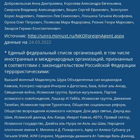
Добровольская Анна Дмитриевна, Королева Александра Евгеньевна,
Смирнов Владимир Александрович, Вицин Сергей Ефимович, Золотухин
Борис Андреевич, Левинсон Лев Семенович, Локшина Татьяна Иосифовна,
Орлов Олег Петрович, Полякова Мара Федоровна, Резник Генри Маркович,
Захаров Герман Константинович
Источник:
http://unro.minjust.ru/NKOForeignAgent.aspx
данные на
24.03.2022
* Единый федеральный список организаций, в том числе
иностранных и международных организаций, признанных
в соответствии с законодательством Российской Федерации
террористическими:
Высший военный Маджлисуль Шура Объединенных сил моджахедов
Кавказа, Конгресс народов Ичкерии и Дагестана, База, Асбат аль-Ансар,
Священная война, Исламская группа, Братья-мусульмане, Партия
исламского освобождения, Лашкар-И-Тайба, Исламская группа, Движение
Талибан, Исламская партия Туркестана, Общество социальных реформ,
Общество возрождения исламского наследия, Дом двух святых, Джунд аш-
Шам, Исламский джихад, Аль-Каида, Имарат Кавказ, АБТО, Правый сектор,
Исламское государство, Джабха аль-Нусра ли-Ахль аш-Шам, Народное
ополчение имени К. Минина и Д. Пожарского, Аджр от Аллаха Субхану уа
Тагьаля SHAM, АУМ Синрике, Муджахеды джамаата Ат-Тавхида Валь-Джихад,