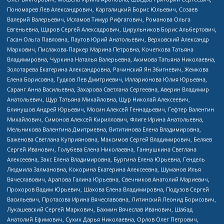
Пономарев Лев Александрович, Каргалицкий Борис Юльевич, Созаев
Валерий Валерьевич, Исламов Тимур Рифгатович, Романова Ольга
Евгеньевна, Щаров Сергей Алексадрович, Цирульников Борис Альбертович,
Гасан Ольга Павловна, Паутов Юрий Анатольевич, Верховский Александр
Маркович, Пислакова-Паркер Марина Петровна, Кочеткова Татьяна
Владимировна, Чуркина Наталья Валерьевна, Акимова Татьяна Николаевна,
Золотарева Екатерина Александровна, Рачинский Ян Збигневич, Жемкова
Елена Борисовна, Гудков Лев Дмитриевич, Илларионова Юлия Юрьевна,
Саранг Анна Васильевна, Захарова Светлана Сергеевна, Аверин Владимир
Анатольевич, Щур Татьяна Михайловна, Щур Николай Алексеевич,
Блинушов Андрей Юрьевич, Мосин Алексей Геннадьевич, Гефтер Валентин
Михайлович, Симонов Алексей Кириллович, Флиге Ирина Анатольевна,
Мельникова Валентина Дмитриевна, Вититинова Елена Владимировна,
Баженова Светлана Куприяновна, Максимов Сергей Владимирович, Беляев
Сергей Иванович, Голубева Елена Николаевна, Ганнушкина Светлана
Алексеевна, Закс Елена Владимировна, Буртина Елена Юрьевна, Гендель
Людмила Залмановна, Кокорина Екатерина Алексеевна, Шуманов Илья
Вячеславович, Арапова Галина Юрьевна, Свечников Анатолий Мариевич,
Прохоров Вадим Юрьевич, Шахова Елена Владимировна, Подузов Сергей
Васильевич, Протасова Ирина Вячеславовна, Литинский Леонид Борисович,
Лукашевский Сергей Маркович, Бахмин Вячеслав Иванович, Шабад
Анатолий Ефимович, Сухих Дарья Николаевна, Орлов Олег Петрович,