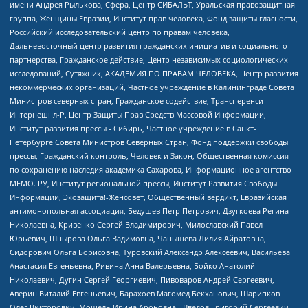
имени Андрея Рылькова, Сфера, Центр СИБАЛЬТ, Уральская правозащитная
группа, Женщины Евразии, Институт прав человека, Фонд защиты гласности,
Российский исследовательский центр по правам человека,
Дальневосточный центр развития гражданских инициатив и социального
партнерства, Гражданское действие, Центр независимых социологических
исследований, Сутяжник, АКАДЕМИЯ ПО ПРАВАМ ЧЕЛОВЕКА, Центр развития
некоммерческих организаций, Частное учреждение в Калининграде Совета
Министров северных стран, Гражданское содействие, Трансперенси
Интернешнл-Р, Центр Защиты Прав Средств Массовой Информации,
Институт развития прессы - Сибирь, Частное учреждение в Санкт-
Петербурге Совета Министров Северных Стран, Фонд поддержки свободы
прессы, Гражданский контроль, Человек и Закон, Общественная комиссия
по сохранению наследия академика Сахарова, Информационное агентство
МЕМО. РУ, Институт региональной прессы, Институт Развития Свободы
Информации, Экозащита!-Женсовет, Общественный вердикт, Евразийская
антимонопольная ассоциация, Бедушев Петр Петрович, Дзугкоева Регина
Николаевна, Кривенко Сергей Владимирович, Милославский Павел
Юрьевич, Шнырова Ольга Вадимовна, Чанышева Лилия Айратовна,
Сидорович Ольга Борисовна, Туровский Александр Алексеевич, Васильева
Анастасия Евгеньевна, Ривина Анна Валерьевна, Бойко Анатолий
Николаевич, Дугин Сергей Георгиевич, Пивоваров Андрей Сергеевич,
Аверин Виталий Евгеньевич, Барахоев Магомед Бекханович, Шарипков
Олег Викторович, Мошель Ирина Ароновна, Шведов Григорий Сергеевич,