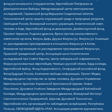
фонд регионального сотрудничества, Европейская Платформа за
Демократические Выборы, Международный центр электоральных
исследований, Германский фонд Маршалла Соединенных Штатов,
Тихоокеанский центр защиты окружающей среды и природных ресурсов,
Свободная Россия, Всемирный конгресс украинцев, Атлантический совет,
Человек в беде, Европейский фонд за демократию, Джеймстаунский фонд,
Прожект Хармони, Родники дракона, Врачи против насильственного
извлечения органов, Фалунь Дафа, Друзья Фалуньгун, Фалуньгун, Коалиция
по расследованию преследования в отношении Фалуньгун в Китае,
Всемирная организация по расследованию преследований Фалуньгун,
Пражский гражданский центр, Ассоциация школ политических
исследований при Совете Европы, Центр либеральной современности,
Форум русскоязычных европейцев, Немецко-русский обмен, Бард колледж,
Европейский выбор, Фонд Ходорковского, Оксфордский российский фонд,
Фонд Будущее России, Компания свободы информации, Проект Медиа,
Международное партнерство за права человека, Духовное Управление
Евангельских Христиан Украинской Христианской Церкви, Новое
Поколение, Духовное Учебное Заведение Международный Библейский
Колледж, Международное христианское движение, Всемирный Институт
Саентологических Предприятий, Церковь Духовной Технологии,
Европейская сеть организаций по наблюдению за выборами, Республика
Польша, СВОБОДНЫЙ ИДЕЛЬ-УРАЛ, Ассоциация развития журналистики,