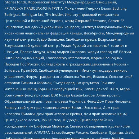
IStories fonds, Королевский Институт Международных Отношений,
КРИМСЬКА ПРАВОЗАХИСНА ГРУПА, Фонд имени Генриха Бёлля, Stichting
Bellingcat, Bellingcat Ltd, The Insider, Институт правовой инициативы
Центральной и Восточной Европы, Фонд Открытой Эстонии, Calvert 22
Foundation, Канадский украинский конгресс, Институт Макдональда-Лорье,
Украинская национальная федерация Канады, Декабристы, Международный
научный центр им Вудро Вильсона, Свободная пресса, Возрождение,
Всеукраинский духовный центр , Риддл, Русский антивоенный комитет в
Швеции, Проект Медуза, Фонд Андрея Сахарова, Форум свободной России,
Лига Свободных Наций, Transparеncy International, Форум Свободных
Народов ПостРоссии, Солидарность с гражданским движением в России –
Solidarus, КрымSOS, Свободный университет, Институт государственного
управления, Форум гражданского общества Россия, Беллона, Союз жителей
островов Тисима и Хабомаи, Съезд народных депутатов, Гринпис
Интернешнл, Фонд борьбы с коррупцией Инк, Завет церквей TCCN, Агора,
Всемирный фонд природы, BDR Novaja Gazeta-Europe, Алтай проект,
Образовательный дом прав человека Чернигов, Фонд Дом Прав Человека,
Белорусский дом прав человека имени Бориса Звозскова, Дом прав
человека Тбилиси, Дом прав человека Ереван, Дом прав человека Крым,
Центр дикого лосося, TVR Studios, ТВ Дождь, Центр европейских
исследований им Вилфрида Мартенса, Сетевое объединение журналистов
расследователей, АЛЛАТРА, За свободную Россию, Свободная Бурятия, Uralic,
UnKremlin, Международная федерация транспортных рабочих, ИстЧам