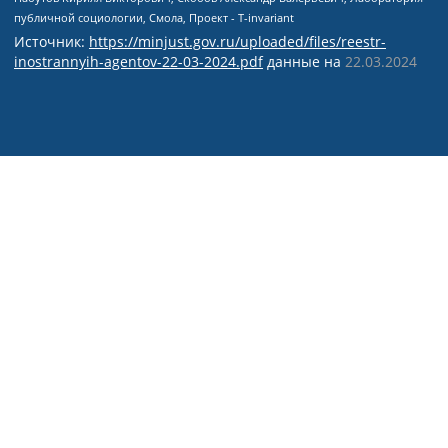
Источник:
https://minjust.gov.ru/uploaded/files/reestr-
inostrannyih-agentov-22-03-2024.pdf
данные на
22.03.2024