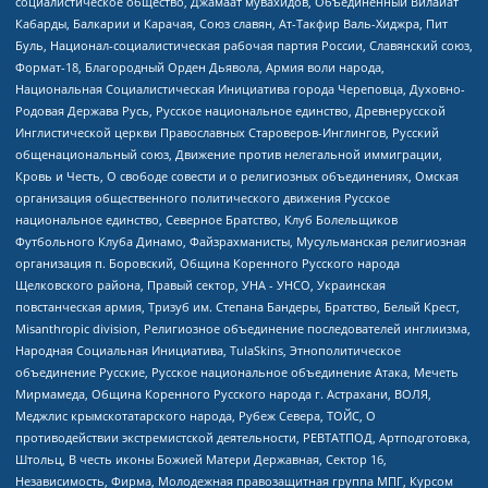
социалистическое общество, Джамаат мувахидов, Объединенный Вилайат
Кабарды, Балкарии и Карачая, Союз славян, Ат-Такфир Валь-Хиджра, Пит
Буль, Национал-социалистическая рабочая партия России, Славянский союз,
Формат-18, Благородный Орден Дьявола, Армия воли народа,
Национальная Социалистическая Инициатива города Череповца, Духовно-
Родовая Держава Русь, Русское национальное единство, Древнерусской
Инглистической церкви Православных Староверов-Инглингов, Русский
общенациональный союз, Движение против нелегальной иммиграции,
Кровь и Честь, О свободе совести и о религиозных объединениях, Омская
организация общественного политического движения Русское
национальное единство, Северное Братство, Клуб Болельщиков
Футбольного Клуба Динамо, Файзрахманисты, Мусульманская религиозная
организация п. Боровский, Община Коренного Русского народа
Щелковского района, Правый сектор, УНА - УНСО, Украинская
повстанческая армия, Тризуб им. Степана Бандеры, Братство, Белый Крест,
Misanthropic division, Религиозное объединение последователей инглиизма,
Народная Социальная Инициатива, TulaSkins, Этнополитическое
объединение Русские, Русское национальное объединение Атака, Мечеть
Мирмамеда, Община Коренного Русского народа г. Астрахани, ВОЛЯ,
Меджлис крымскотатарского народа, Рубеж Севера, ТОЙС, О
противодействии экстремистской деятельности, РЕВТАТПОД, Артподготовка,
Штольц, В честь иконы Божией Матери Державная, Сектор 16,
Независимость, Фирма, Молодежная правозащитная группа МПГ, Курсом