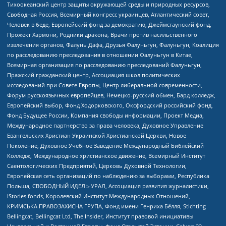
Тихоокеанский центр защиты окружающей среды и природных ресурсов,
Свободная Россия, Всемирный конгресс украинцев, Атлантический совет,
Человек в беде, Европейский фонд за демократию, Джеймстаунский фонд,
Прожект Хармони, Родники дракона, Врачи против насильственного
извлечения органов, Фалунь Дафа, Друзья Фалуньгун, Фалуньгун, Коалиция
по расследованию преследования в отношении Фалуньгун в Китае,
Всемирная организация по расследованию преследований Фалуньгун,
Пражский гражданский центр, Ассоциация школ политических
исследований при Совете Европы, Центр либеральной современности,
Форум русскоязычных европейцев, Немецко-русский обмен, Бард колледж,
Европейский выбор, Фонд Ходорковского, Оксфордский российский фонд,
Фонд Будущее России, Компания свободы информации, Проект Медиа,
Международное партнерство за права человека, Духовное Управление
Евангельских Христиан Украинской Христианской Церкви, Новое
Поколение, Духовное Учебное Заведение Международный Библейский
Колледж, Международное христианское движение, Всемирный Институт
Саентологических Предприятий, Церковь Духовной Технологии,
Европейская сеть организаций по наблюдению за выборами, Республика
Польша, СВОБОДНЫЙ ИДЕЛЬ-УРАЛ, Ассоциация развития журналистики,
IStories fonds, Королевский Институт Международных Отношений,
КРИМСЬКА ПРАВОЗАХИСНА ГРУПА, Фонд имени Генриха Бёлля, Stichting
Bellingcat, Bellingcat Ltd, The Insider, Институт правовой инициативы