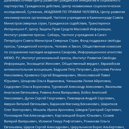
Дальневосточный центр развития гражданских инициатив и социального
партнерства, Гражданское действие, Центр независимых социологических
исследований, Сутяжник, АКАДЕМИЯ ПО ПРАВАМ ЧЕЛОВЕКА, Центр развития
некоммерческих организаций, Частное учреждение в Калининграде Совета
Министров северных стран, Гражданское содействие, Трансперенси
Интернешнл-Р, Центр Защиты Прав Средств Массовой Информации,
Институт развития прессы - Сибирь, Частное учреждение в Санкт-
Петербурге Совета Министров Северных Стран, Фонд поддержки свободы
прессы, Гражданский контроль, Человек и Закон, Общественная комиссия
по сохранению наследия академика Сахарова, Информационное агентство
МЕМО. РУ, Институт региональной прессы, Институт Развития Свободы
Информации, Экозащита!-Женсовет, Общественный вердикт, Евразийская
антимонопольная ассоциация, Бедушев Петр Петрович, Дзугкоева Регина
Николаевна, Кривенко Сергей Владимирович, Милославский Павел
Юрьевич, Шнырова Ольга Вадимовна, Чанышева Лилия Айратовна,
Сидорович Ольга Борисовна, Туровский Александр Алексеевич, Васильева
Анастасия Евгеньевна, Ривина Анна Валерьевна, Бойко Анатолий
Николаевич, Дугин Сергей Георгиевич, Пивоваров Андрей Сергеевич,
Аверин Виталий Евгеньевич, Барахоев Магомед Бекханович, Шарипков
Олег Викторович, Мошель Ирина Ароновна, Шведов Григорий Сергеевич,
Пономарев Лев Александрович, Каргалицкий Борис Юльевич, Созаев
Валерий Валерьевич, Исламов Тимур Рифгатович, Романова Ольга
Евгеньевна, Щаров Сергей Алексадрович, Цирульников Борис Альбертович,