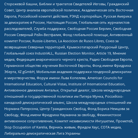
Сторожевой башни, Библии и трактатов Свидетелей Иеговы, Гражданский
Совет, Центр анализа европейской политики, Академическая сеть Восточная
Европа, Российский комитет действия, РЭНД корпорейшн, Русская Америка
за демократию в России, Настоящая Россия, Глобальная сеть журналистов-
расследователей, Служба поддержки, Свободная Россия Берлин, Свободная
Россия Северный Рейн-Вестфалия, Фонд глобальной помощи, Антивоенный
комитет России, Russie-Libertes, La Asocicion de Rusos Libres, Союз за
возвращение Северных территорий, Крымскотатарский Ресурсный Центр,
Глобальный союз IndustriALL, Russian Election Monitor, Article 19, Мнение
медиа, Федерация анархического черного креста, Радио Свободная Европа,
Германское общество изучения Восточной Европы, Фонд имени Фридриха
Эберта, XZ gGmbH, Мобильная академия поддержки гендерной демократии
и миротворчества, Форум имени Льва Копелева, American Councils for
International Education, Cultural Vistas, Institute of International Education,
Антивоенное движение Антальи, Открытый диалог, Школа международных
отношений и государственной политики им Питера Мунка, Российско-
канадский демократический альянс, Школа международных отношений им
Нормана Патерсона, Центр Гражданских Свобод, Фонд Бориса Немцова за
Свободу, Фонд имени Фридриха Науманна за свободу, Феминистское
антивоенное сопротивление, Комитет независимости Ингушетии, Прометей,
Stop Occupation of Karelia, Вернись живым, Фридом Хаус, СОТА медиа,
Либерально-демократическая Лига Украины