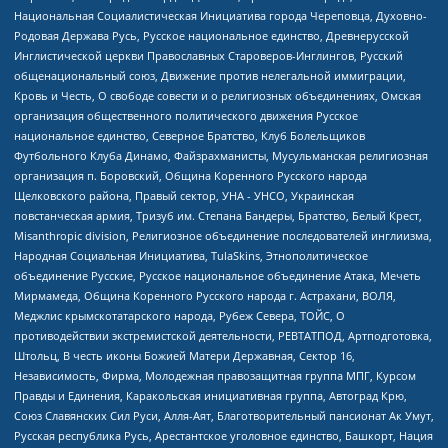
Национальная Социалистическая Инициатива города Череповца, Духовно-
Родовая Держава Русь, Русское национальное единство, Древнерусской
Инглистической церкви Православных Староверов-Инглингов, Русский
общенациональный союз, Движение против нелегальной иммиграции,
Кровь и Честь, О свободе совести и о религиозных объединениях, Омская
организация общественного политического движения Русское
национальное единство, Северное Братство, Клуб Болельщиков
Футбольного Клуба Динамо, Файзрахманисты, Мусульманская религиозная
организация п. Боровский, Община Коренного Русского народа
Щелковского района, Правый сектор, УНА - УНСО, Украинская
повстанческая армия, Тризуб им. Степана Бандеры, Братство, Белый Крест,
Misanthropic division, Религиозное объединение последователей инглиизма,
Народная Социальная Инициатива, TulaSkins, Этнополитическое
объединение Русские, Русское национальное объединение Атака, Мечеть
Мирмамеда, Община Коренного Русского народа г. Астрахани, ВОЛЯ,
Меджлис крымскотатарского народа, Рубеж Севера, ТОЙС, О
противодействии экстремистской деятельности, РЕВТАТПОД, Артподготовка,
Штольц, В честь иконы Божией Матери Державная, Сектор 16,
Независимость, Фирма, Молодежная правозащитная группа МПГ, Курсом
Правды и Единения, Каракольская инициативная группа, Автоград Крю,
Союз Славянских Сил Руси, Алля-Аят, Благотворительный пансионат Ак Умут,
Русская республика Русь, Арестантское уголовное единство, Башкорт, Нация