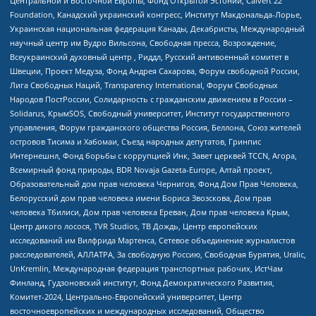
Центральной и Восточной Европы, Фонд Открытой Эстонии, Calvert 22
Foundation, Канадский украинский конгресс, Институт Макдональда-Лорье,
Украинская национальная федерация Канады, Декабристы, Международный
научный центр им Вудро Вильсона, Свободная пресса, Возрождение,
Всеукраинский духовный центр , Риддл, Русский антивоенный комитет в
Швеции, Проект Медуза, Фонд Андрея Сахарова, Форум свободной России,
Лига Свободных Наций, Transparеncy International, Форум Свободных
Народов ПостРоссии, Солидарность с гражданским движением в России –
Solidarus, КрымSOS, Свободный университет, Институт государственного
управления, Форум гражданского общества Россия, Беллона, Союз жителей
островов Тисима и Хабомаи, Съезд народных депутатов, Гринпис
Интернешнл, Фонд борьбы с коррупцией Инк, Завет церквей TCCN, Агора,
Всемирный фонд природы, BDR Novaja Gazeta-Europe, Алтай проект,
Образовательный дом прав человека Чернигов, Фонд Дом Прав Человека,
Белорусский дом прав человека имени Бориса Звозскова, Дом прав
человека Тбилиси, Дом прав человека Ереван, Дом прав человека Крым,
Центр дикого лосося, TVR Studios, ТВ Дождь, Центр европейских
исследований им Вилфрида Мартенса, Сетевое объединение журналистов
расследователей, АЛЛАТРА, За свободную Россию, Свободная Бурятия, Uralic,
UnKremlin, Международная федерация транспортных рабочих, ИстЧам
Финланд, Гудзоновский институт, Фонд Демократического Развития,
Комитет-2024, Центрально-Европейский университет, Центр
восточноевропейских и международных исследований, Общество