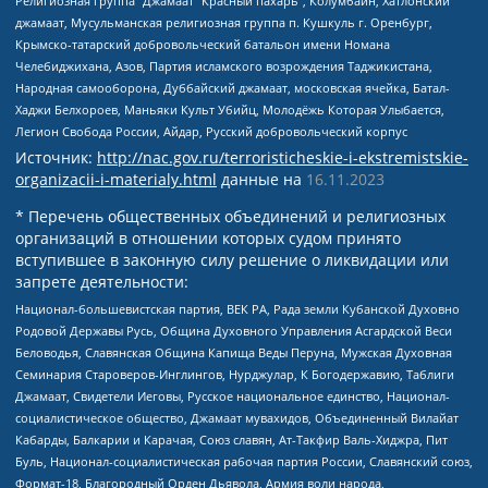
Религиозная группа “Джамаат “Красный пахарь”, Колумбайн, Хатлонский
джамаат, Мусульманская религиозная группа п. Кушкуль г. Оренбург,
Крымско-татарский добровольческий батальон имени Номана
Челебиджихана, Азов, Партия исламского возрождения Таджикистана,
Народная самооборона, Дуббайский джамаат, московская ячейка, Батал-
Хаджи Белхороев, Маньяки Культ Убийц, Молодёжь Которая Улыбается,
Легион Свобода России, Айдар, Русский добровольческий корпус
Источник:
http://nac.gov.ru/terroristicheskie-i-ekstremistskie-
organizacii-i-materialy.html
данные на
16.11.2023
* Перечень общественных объединений и религиозных
организаций в отношении которых судом принято
вступившее в законную силу решение о ликвидации или
запрете деятельности:
Национал-большевистская партия, ВЕК РА, Рада земли Кубанской Духовно
Родовой Державы Русь, Община Духовного Управления Асгардской Веси
Беловодья, Славянская Община Капища Веды Перуна, Мужская Духовная
Семинария Староверов-Инглингов, Нурджулар, К Богодержавию, Таблиги
Джамаат, Свидетели Иеговы, Русское национальное единство, Национал-
социалистическое общество, Джамаат мувахидов, Объединенный Вилайат
Кабарды, Балкарии и Карачая, Союз славян, Ат-Такфир Валь-Хиджра, Пит
Буль, Национал-социалистическая рабочая партия России, Славянский союз,
Формат-18, Благородный Орден Дьявола, Армия воли народа,