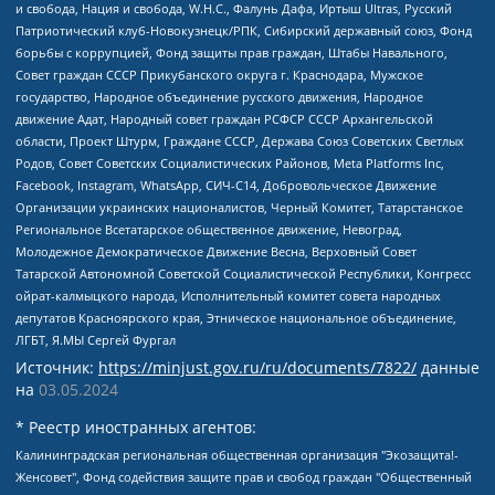
и свобода, Нация и свобода, W.H.С., Фалунь Дафа, Иртыш Ultras, Русский
Патриотический клуб-Новокузнецк/РПК, Сибирский державный союз, Фонд
борьбы с коррупцией, Фонд защиты прав граждан, Штабы Навального,
Совет граждан СССР Прикубанского округа г. Краснодара, Мужское
государство, Народное объединение русского движения, Народное
движение Адат, Народный совет граждан РСФСР СССР Архангельской
области, Проект Штурм, Граждане СССР, Держава Союз Советских Светлых
Родов, Совет Советских Социалистических Районов, Meta Platforms Inc,
Facebook, Instagram, WhatsApp, СИЧ-С14, Добровольческое Движение
Организации украинских националистов, Черный Комитет, Татарстанское
Региональное Всетатарское общественное движение, Невоград,
Молодежное Демократическое Движение Весна, Верховный Совет
Татарской Автономной Советской Социалистической Республики, Конгресс
ойрат-калмыцкого народа, Исполнительный комитет совета народных
депутатов Красноярского края, Этническое национальное объединение,
ЛГБТ, Я.МЫ Сергей Фургал
Источник:
https://minjust.gov.ru/ru/documents/7822/
данные
на
03.05.2024
* Реестр иностранных агентов:
Калининградская региональная общественная организация "Экозащита!-Женсовет", Фонд содействия защите прав и свобод граждан "Общественный вердикт", Фонд "Институт Развития Свободы Информации", Частное учреждение "Информационное агентство МЕМО. РУ", Региональная общественная организация "Общественная комиссия по сохранению наследия академика Сахарова", Фонд поддержки свободы прессы, Санкт-Петербургская общественная правозащитная организация "Гражданский контроль", Межрегиональная общественная организация "Информационно-просветительский центр "Мемориал", Региональный Фонд "Центр Защиты Прав Средств Массовой Информации", с 05.12.2023 Фонд "Центр Защиты Прав Средств массовой информации", Региональная общественная благотворительная организация помощи беженцам и мигрантам "Гражданское содействие", Негосударственное образовательное учреждение дополнительного профессионального образования (повышение квалификации) специалистов "АКАДЕМИЯ ПО ПРАВАМ ЧЕЛОВЕКА", Свердловская региональная общественная организация "Сутяжник", Автономная некоммерческая организация "Центр независимых социологических исследований", Союз общественных объединений "Российский исследовательский центр по правам человека", Региональное общественное учреждение научно-информационный центр "МЕМОРИАЛ", Некоммерческая организация "Фонд защиты гласности", Автономная некоммерческая организация "Институт прав человека", Городская общественная организация "Екатеринбургское общество "МЕМОРИАЛ", Городская общественная организация "Рязанское историко-просветительское и правозащитное общество "Мемориал" (Рязанский Мемориал), Челябинский региональный орган общественной самодеятельности – женское общественное объединение "Женщины Евразии", Челябинский региональный орган общественной самодеятельности "Уральская правозащитная группа", Фонд содействия защите здоровья и социальной справедливости имени Андрея Рылькова, Автономная Некоммерческая Организация "Аналитический Центр Юрия Левады", Автономная некоммерческая организация социальной поддержки населения "Проект Апрель", Региональная общественная организация помощи женщинам и детям, находящимся в кризисной ситуации "Информационно-методический центр "Анна", Фонд содействия развитию массовых коммуникаций и правовому просвещению "Так-так-Так", Фонд содействия устойчивому развитию "Серебряная тайга", Свердловский региональный общественный фонд социальных проектов "Новое время", "Idel.Реалии", Кавказ.Реалии, Крым.Реалии, Телеканал Настоящее Время, Татаро-башкирская служба Радио Свобода (Azatliq Radiosi), Радио Свободная Европа/Радио Свобода (PCE/PC), "Сибирь.Реалии", "Фактограф", Благотворительный фонд помощи осужденным и их семьям, Автономная некоммерческая организация "Институт глобализации и социальных движений", Фонд "В защиту прав заключенных", Частное учреждение "Центр поддержки и содействия развитию средств массовой информации", Пензенский региональный общественный благотворительный фонд "Гражданский союз", "Север.Реалии", Некоммерческая организация Фонд "Правовая инициатива", Общество с ограниченной ответственностью "Радио Свободная Европа/Радио Свобода", Чешское информационное агентство "MEDIUM-ORIENT", Красноярская региональная общественная организация "Мы против СПИДа", Камалягин Денис Николаевич, Маркелов Сергей Евгеньевич, Пономарев Лев Александрович, Савицкая Людмила Алексеевна, Автономная некоммерческая организация "Центр по работе с проблемой насилия "НАСИЛИЮ.НЕТ", Межрегиональный профессиональный союз работников здравоохранения "Альянс врачей", Юридическое лицо, зарегистрированное в Латвийской Республике, SIA "Medusa Project" (регистрационный номер 40103797863, дата регистрации 10.06.2014), Некоммерческая организация "Фонд по борьбе с коррупцией", Автономная некоммерческая организация "Институт права и публичной политики", Баданин Роман Сергеевич, Гликин Максим Александрович, Железнова Мария Михайловна, Лукьянова Юлия Сергеевна, Маетная Елизавета Витальевна, Маняхин Петр Борисович, Чуракова Ольга Владимировна, Ярош Юлия Петровна, Юридическое лицо "The Insider SIA", зарегистрированное в Риге, Латвийская Республика (дата регистрации 26.06.2015), являющееся администратором доменного имени интернет-издания "The Insider SIA", https://theins.ru, Постернак Алексей Евгеньевич, Рубин Михаил Аркадьевич, Анин Роман Александрович, Юридическое лицо Istories fonds, зарегистрированное в Латвийской Республике (регистрационный номер 50008295751, дата регистрации 24.02.2020), Великовский Дмитрий Александрович, Долинина Ирина Николаевна, Мароховская Алеся Алексеевна, Шлейнов Роман Юрьевич, Шмагун Олеся Валентиновна, Общество с ограниченной ответственностью "Альтаир 2021", Общество с ограниченной ответственностью "Вега 2021", Общество с ограниченной ответственностью "Главный редактор 2021", Общество с ограниченной ответственностью "Ромашки монолит", Важенков Артем Валерьевич, Ивановская областная общественная организация "Центр гендерных исследований", Гурман Юрий Альбертович, Медиапроект "ОВД-Инфо", Егоров Владимир Владимирович, Жилинский Владимир Александрович, Общество с ограниченной ответственностью "ЗП", Иванова София Юрьевна, Карезина Инна Павловна, Кильтау Екатерина Викторовна, Петров Алексей Викторович, Пискунов Сергей Евгеньевич, Смирнов Сергей Сергеевич, Тихонов Михаил Сергеевич, Общество с ограниченной ответственностью "ЖУРНАЛИСТ-ИНОСТРАННЫЙ АГЕНТ", Арапова Галина Юрьевна, Вольтская Татьяна Анатольевна, Американская компания "Mason G.E.S. Anonymous Foundation" (США), являющаяся владельцем интернет-издания https://mnews.world/, Компания "Stichting Bellingcat", зарегистрированная в Нидерландах (дата регистрации 11.07.2018), Захаров Андрей Вячеславович, Клепиковская Екатерина Дмитриевна, Общество с ограниченной ответственностью "МЕМО", Перл Роман Александрович, Симонов Евгений Алексеевич, Соловьева Елена Анатольевна, Сотников Даниил Владимирович, Сурначева Елизавета Дмитриевна, Автономная некоммерческая организация по защите прав человека и информированию населения "Якутия – Наше Мнение", Общество с ограниченной ответственностью "Москоу диджитал медиа", с 26.01.2023 Общество с ограниченной ответственностью "Чайка Белые сады", Ветошкина Валерия Валерьевна, Заговора Максим Александрович, Межрегиональное общественное движение "Российская ЛГБТ - сеть", Оленичев Максим Владимирович, Павлов Иван Юрьевич, Скворцова Елена Сергеевна, Общество с ограниченной ответственностью "Как бы инагент", Кочетков Игорь Викторович, Общество с ограниченной ответственностью "Честные выборы", Еланчик Олег Александрович, Общество с ограниченной ответственностью "Нобелевский призыв", Гималова Регина Эмилевна, Григорьев Андрей Валерьевич, Григорьева Алина Александровна, Ассоциация по содействию защите прав призывников, альтернативнослужащих и военнослужащих "Правозащитная группа "Гражданин.Армия.Право", Хисамова Регина Фаритовна, Автономная некоммерческая организация по реализации социально-правовых программ "Лилит", Дальневосточное общественное движение "Маяк", Санкт-Петербургская ЛГБТ-инициативная группа "Выход", Инициативная группа ЛГБТ+ "Реверс", Алексеев Андрей Викторович, Бекбулатова Таисия Львовна, Беляев Иван Михайлович, Владыкина Елена Сергеевна, Гельман Марат Александрович, Никульшина Вероника Юрьевна, Толоконникова Надежда Андреевна, Шендерович Виктор Анатольевич, Общество с ограниченной ответственностью "Данное сообщение", Общество с ограниченной ответственностью Издательский дом "Новая глава", Айнбиндер Александра Александровна, Московский комьюнити-центр для ЛГБТ+инициатив, Благотворительный фонд развития филантропии, Deutsche Welle (Германия, Kurt-Schumacher-Strasse 3, 53113 Bonn), Борзунова Мария Михайловна, Воробьев Виктор Викторович, Голубева Анна Львовна, Константинова Алла Михайловна, Малкова Ирина Владимировна, Мурадов Мурад Абдулгалимович, Осетинская Елизавета Николаевна, Понасенков Евгений Николаевич, Ганапольский Матвей Юрьевич, Киселев Евгений Алексеевич, Борухович Ирина Григорьевна, Дремин Иван Тимофеевич, Дубровский Дмитрий Викторович, Красноярская региональная общественная организация поддержки и развития альтернативных образовательных технологий и межкультурных коммуникаций "ИНТЕРРА", Маяковская Екатерина Алексеевна, Фейгин Марк Захарович, Филимонов Андрей Викторович, Дзугкоева Регина Николаевна, Доброхотов Роман Александрович, Дудь Юрий Александрович, Елкин Сергей Владимирович, Кругликов Кирилл Игоревич, Сабунаева Мария Леонидовна, Семенов Алексей Владимирович, Шаинян Карен Багратович, Шульман Екатерина Михайловна, Асафьев Артур Валерьевич, Вахштайн Виктор Семенович, Венедиктов Алексей Алексеевич, Лушникова Екатерина Евгеньевна, Волков Леонид Михайлович, Невзоров Александр Глебович, Пархоменко Сергей Борисович, Сироткин Ярослав Николаевич, Кара-Мурза Владимир Владимирович, Баранова Наталья Владимировна, Гозман Леонид Яковлевич, Кагарлицкий Борис Юльевич, Климарев Михаил Валерьевич, Милов Владимир Станиславович, Автономная некоммерческая организация Краснодарский центр современного искусства "Типография", Моргенштерн Алишер Тагирович, Соболь Любовь Эдуардовна, Общество с ограниченной ответственностью "ЛИЗА НОРМ", Каспаров Гарри Кимович, Ходорковский Михаил Борисович, Общество с ограниченной ответственностью "Апрельские тезисы", Данилович Ирина Брониславовна, Кашин Олег Владимирович, Петров Николай Владимирович, Пивоваров Алексей Владимирович, Соколов Михаил Владимирович, Цветкова Юлия Владимировна, Чичваркин Евгений Александрович, Комитет против пыток/Команда против пыток, Общество с ограниченной ответственностью "Первый научный", Общество с ограниченной ответственностью "Вертолет и ко", Белоцерковская Вероника Борисовна, Кац Максим Евгеньевич, Лазарева Татьяна Юрьевна, Шаведдинов Руслан Табризович, Яшин Илья Валерьевич, Общество с ограниченной ответственностью "Иноагент ААВ", Алешковский Дмитрий Петрович, Альбац Евгения Марковна, Быков Дмитрий Львович, Галямина Юлия Евгеньевна, Лойко Сергей Леонидович, Мартынов Кирилл Константинович, Медведев Сергей Александрович, Крашенинников Федор Геннадиевич, Гордеева Катерина Вл