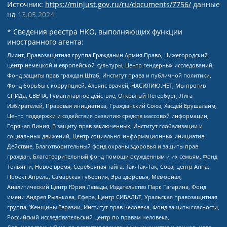
Источник:
https://minjust.gov.ru/ru/documents/7756/
данные
на
13.05.2024
* Сведения реестра НКО, выполняющих функции
иностранного агента:
Лилит, Правозащитная группа Гражданин.Армия.Право, Нижегородский
центр немецкой и европейской культуры, Центр гендерных исследований,
Фонд защиты прав граждан Штаб, Институт права и публичной политики,
Фонд борьбы с коррупцией, Альянс врачей, НАСИЛИЮ.НЕТ, Мы против
СПИДа, СВЕЧА, Гуманитарное действие, Открытый Петербург, Лига
Избирателей, Правовая инициатива, Гражданский Союз, Хасдей Ерушалаим,
Центр поддержки и содействия развитию средств массовой информации,
Горячая Линия, В защиту прав заключенных, Институт глобализации и
социальных движений, Центр социально-информационных инициатив
Действие, Благотворительный фонд охраны здоровья и защиты прав
граждан, Благотворительный фонд помощи осужденным и их семьям, Фонд
Тольятти, Новое время, Серебряная тайга, Так-Так-Так, Сова, центр Анна,
Проект Апрель, Самарская губерния, Эра здоровья, Мемориал,
Аналитический Центр Юрия Левады, Издательство Парк Гагарина, Фонд
имени Андрея Рылькова, Сфера, Центр СИБАЛЬТ, Уральская правозащитная
группа, Женщины Евразии, Институт прав человека, Фонд защиты гласности,
Российский исследовательский центр по правам человека,