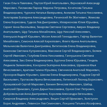
Гасан Ольга Павловна, Паутов Юрий Анатольевич, Верховский Александр
Маркович, Пислакова-Паркер Марина Петровна, Кочеткова Татьяна
Владимировна, Чуркина Наталья Валерьевна, Акимова Татьяна Николаевна,
Золотарева Екатерина Александровна, Рачинский Ян Збигневич, Жемкова
Елена Борисовна, Гудков Лев Дмитриевич, Илларионова Юлия Юрьевна,
Саранг Анна Васильевна, Захарова Светлана Сергеевна, Аверин Владимир
Анатольевич, Щур Татьяна Михайловна, Щур Николай Алексеевич,
Блинушов Андрей Юрьевич, Мосин Алексей Геннадьевич, Гефтер Валентин
Михайлович, Симонов Алексей Кириллович, Флиге Ирина Анатольевна,
Мельникова Валентина Дмитриевна, Вититинова Елена Владимировна,
Баженова Светлана Куприяновна, Максимов Сергей Владимирович, Беляев
Сергей Иванович, Голубева Елена Николаевна, Ганнушкина Светлана
Алексеевна, Закс Елена Владимировна, Буртина Елена Юрьевна, Гендель
Людмила Залмановна, Кокорина Екатерина Алексеевна, Шуманов Илья
Вячеславович, Арапова Галина Юрьевна, Свечников Анатолий Мариевич,
Прохоров Вадим Юрьевич, Шахова Елена Владимировна, Подузов Сергей
Васильевич, Протасова Ирина Вячеславовна, Литинский Леонид Борисович,
Лукашевский Сергей Маркович, Бахмин Вячеслав Иванович, Шабад
Анатолий Ефимович, Сухих Дарья Николаевна, Орлов Олег Петрович,
Добровольская Анна Дмитриевна, Королева Александра Евгеньевна,
Смирнов Владимир Александрович, Вицин Сергей Ефимович, Золотухин
Борис Андреевич, Левинсон Лев Семенович, Локшина Татьяна Иосифовна,