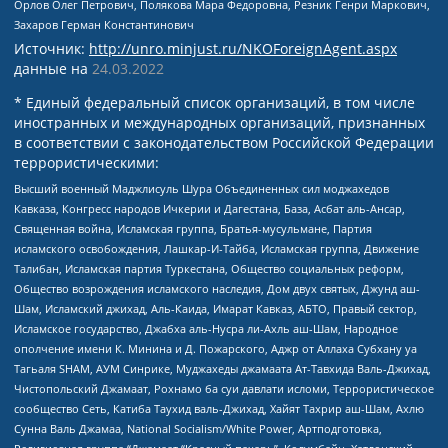
Орлов Олег Петрович, Полякова Мара Федоровна, Резник Генри Маркович,
Захаров Герман Константинович
Источник:
http://unro.minjust.ru/NKOForeignAgent.aspx
данные на
24.03.2022
* Единый федеральный список организаций, в том числе
иностранных и международных организаций, признанных
в соответствии с законодательством Российской Федерации
террористическими:
Высший военный Маджлисуль Шура Объединенных сил моджахедов
Кавказа, Конгресс народов Ичкерии и Дагестана, База, Асбат аль-Ансар,
Священная война, Исламская группа, Братья-мусульмане, Партия
исламского освобождения, Лашкар-И-Тайба, Исламская группа, Движение
Талибан, Исламская партия Туркестана, Общество социальных реформ,
Общество возрождения исламского наследия, Дом двух святых, Джунд аш-
Шам, Исламский джихад, Аль-Каида, Имарат Кавказ, АБТО, Правый сектор,
Исламское государство, Джабха аль-Нусра ли-Ахль аш-Шам, Народное
ополчение имени К. Минина и Д. Пожарского, Аджр от Аллаха Субхану уа
Тагьаля SHAM, АУМ Синрике, Муджахеды джамаата Ат-Тавхида Валь-Джихад,
Чистопольский Джамаат, Рохнамо ба суи давлати исломи, Террористическое
сообщество Сеть, Катиба Таухид валь-Джихад, Хайят Тахрир аш-Шам, Ахлю
Сунна Валь Джамаа, National Socialism/White Power, Артподготовка,