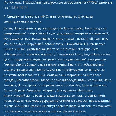
Источник:
https://minjust.gov.ru/ru/documents/7756/
данные
на
13.05.2024
* Сведения реестра НКО, выполняющих функции
иностранного агента:
Лилит, Правозащитная группа Гражданин.Армия.Право, Нижегородский
центр немецкой и европейской культуры, Центр гендерных исследований,
Фонд защиты прав граждан Штаб, Институт права и публичной политики,
Фонд борьбы с коррупцией, Альянс врачей, НАСИЛИЮ.НЕТ, Мы против
СПИДа, СВЕЧА, Гуманитарное действие, Открытый Петербург, Лига
Избирателей, Правовая инициатива, Гражданский Союз, Хасдей Ерушалаим,
Центр поддержки и содействия развитию средств массовой информации,
Горячая Линия, В защиту прав заключенных, Институт глобализации и
социальных движений, Центр социально-информационных инициатив
Действие, Благотворительный фонд охраны здоровья и защиты прав
граждан, Благотворительный фонд помощи осужденным и их семьям, Фонд
Тольятти, Новое время, Серебряная тайга, Так-Так-Так, Сова, центр Анна,
Проект Апрель, Самарская губерния, Эра здоровья, Мемориал,
Аналитический Центр Юрия Левады, Издательство Парк Гагарина, Фонд
имени Андрея Рылькова, Сфера, Центр СИБАЛЬТ, Уральская правозащитная
группа, Женщины Евразии, Институт прав человека, Фонд защиты гласности,
Российский исследовательский центр по правам человека,