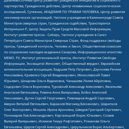
Дальневосточный центр развития гражданских инициатив и социального
партнерства, Гражданское действие, Центр независимых социологических
исследований, Сутяжник, АКАДЕМИЯ ПО ПРАВАМ ЧЕЛОВЕКА, Центр развития
некоммерческих организаций, Частное учреждение в Калининграде Совета
Министров северных стран, Гражданское содействие, Трансперенси
Интернешнл-Р, Центр Защиты Прав Средств Массовой Информации,
Институт развития прессы - Сибирь, Частное учреждение в Санкт-
Петербурге Совета Министров Северных Стран, Фонд поддержки свободы
прессы, Гражданский контроль, Человек и Закон, Общественная комиссия
по сохранению наследия академика Сахарова, Информационное агентство
МЕМО. РУ, Институт региональной прессы, Институт Развития Свободы
Информации, Экозащита!-Женсовет, Общественный вердикт, Евразийская
антимонопольная ассоциация, Бедушев Петр Петрович, Дзугкоева Регина
Николаевна, Кривенко Сергей Владимирович, Милославский Павел
Юрьевич, Шнырова Ольга Вадимовна, Чанышева Лилия Айратовна,
Сидорович Ольга Борисовна, Туровский Александр Алексеевич, Васильева
Анастасия Евгеньевна, Ривина Анна Валерьевна, Бойко Анатолий
Николаевич, Дугин Сергей Георгиевич, Пивоваров Андрей Сергеевич,
Аверин Виталий Евгеньевич, Барахоев Магомед Бекханович, Шарипков
Олег Викторович, Мошель Ирина Ароновна, Шведов Григорий Сергеевич,
Пономарев Лев Александрович, Каргалицкий Борис Юльевич, Созаев
Валерий Валерьевич, Исламов Тимур Рифгатович, Романова Ольга
Евгеньевна, Щаров Сергей Алексадрович, Цирульников Борис Альбертович,