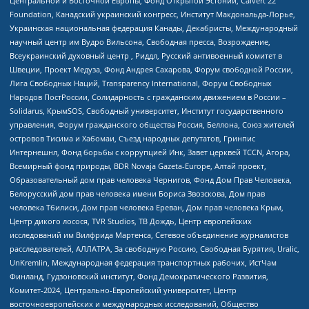
Центральной и Восточной Европы, Фонд Открытой Эстонии, Calvert 22
Foundation, Канадский украинский конгресс, Институт Макдональда-Лорье,
Украинская национальная федерация Канады, Декабристы, Международный
научный центр им Вудро Вильсона, Свободная пресса, Возрождение,
Всеукраинский духовный центр , Риддл, Русский антивоенный комитет в
Швеции, Проект Медуза, Фонд Андрея Сахарова, Форум свободной России,
Лига Свободных Наций, Transparеncy International, Форум Свободных
Народов ПостРоссии, Солидарность с гражданским движением в России –
Solidarus, КрымSOS, Свободный университет, Институт государственного
управления, Форум гражданского общества Россия, Беллона, Союз жителей
островов Тисима и Хабомаи, Съезд народных депутатов, Гринпис
Интернешнл, Фонд борьбы с коррупцией Инк, Завет церквей TCCN, Агора,
Всемирный фонд природы, BDR Novaja Gazeta-Europe, Алтай проект,
Образовательный дом прав человека Чернигов, Фонд Дом Прав Человека,
Белорусский дом прав человека имени Бориса Звозскова, Дом прав
человека Тбилиси, Дом прав человека Ереван, Дом прав человека Крым,
Центр дикого лосося, TVR Studios, ТВ Дождь, Центр европейских
исследований им Вилфрида Мартенса, Сетевое объединение журналистов
расследователей, АЛЛАТРА, За свободную Россию, Свободная Бурятия, Uralic,
UnKremlin, Международная федерация транспортных рабочих, ИстЧам
Финланд, Гудзоновский институт, Фонд Демократического Развития,
Комитет-2024, Центрально-Европейский университет, Центр
восточноевропейских и международных исследований, Общество