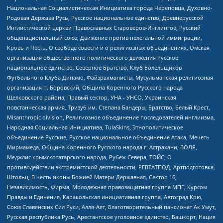
Национальная Социалистическая Инициатива города Череповца, Духовно-
Родовая Держава Русь, Русское национальное единство, Древнерусской
Инглистической церкви Православных Староверов-Инглингов, Русский
общенациональный союз, Движение против нелегальной иммиграции,
Кровь и Честь, О свободе совести и о религиозных объединениях, Омская
организация общественного политического движения Русское
национальное единство, Северное Братство, Клуб Болельщиков
Футбольного Клуба Динамо, Файзрахманисты, Мусульманская религиозная
организация п. Боровский, Община Коренного Русского народа
Щелковского района, Правый сектор, УНА - УНСО, Украинская
повстанческая армия, Тризуб им. Степана Бандеры, Братство, Белый Крест,
Misanthropic division, Религиозное объединение последователей инглиизма,
Народная Социальная Инициатива, TulaSkins, Этнополитическое
объединение Русские, Русское национальное объединение Атака, Мечеть
Мирмамеда, Община Коренного Русского народа г. Астрахани, ВОЛЯ,
Меджлис крымскотатарского народа, Рубеж Севера, ТОЙС, О
противодействии экстремистской деятельности, РЕВТАТПОД, Артподготовка,
Штольц, В честь иконы Божией Матери Державная, Сектор 16,
Независимость, Фирма, Молодежная правозащитная группа МПГ, Курсом
Правды и Единения, Каракольская инициативная группа, Автоград Крю,
Союз Славянских Сил Руси, Алля-Аят, Благотворительный пансионат Ак Умут,
Русская республика Русь, Арестантское уголовное единство, Башкорт, Нация