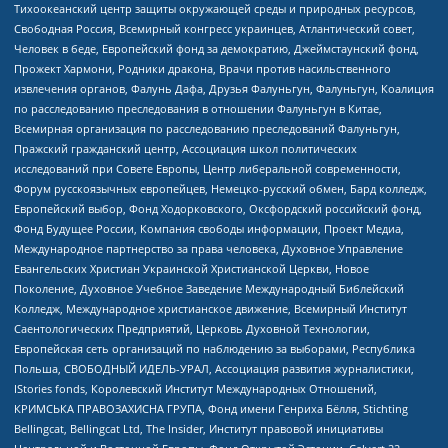
Тихоокеанский центр защиты окружающей среды и природных ресурсов,
Свободная Россия, Всемирный конгресс украинцев, Атлантический совет,
Человек в беде, Европейский фонд за демократию, Джеймстаунский фонд,
Прожект Хармони, Родники дракона, Врачи против насильственного
извлечения органов, Фалунь Дафа, Друзья Фалуньгун, Фалуньгун, Коалиция
по расследованию преследования в отношении Фалуньгун в Китае,
Всемирная организация по расследованию преследований Фалуньгун,
Пражский гражданский центр, Ассоциация школ политических
исследований при Совете Европы, Центр либеральной современности,
Форум русскоязычных европейцев, Немецко-русский обмен, Бард колледж,
Европейский выбор, Фонд Ходорковского, Оксфордский российский фонд,
Фонд Будущее России, Компания свободы информации, Проект Медиа,
Международное партнерство за права человека, Духовное Управление
Евангельских Христиан Украинской Христианской Церкви, Новое
Поколение, Духовное Учебное Заведение Международный Библейский
Колледж, Международное христианское движение, Всемирный Институт
Саентологических Предприятий, Церковь Духовной Технологии,
Европейская сеть организаций по наблюдению за выборами, Республика
Польша, СВОБОДНЫЙ ИДЕЛЬ-УРАЛ, Ассоциация развития журналистики,
IStories fonds, Королевский Институт Международных Отношений,
КРИМСЬКА ПРАВОЗАХИСНА ГРУПА, Фонд имени Генриха Бёлля, Stichting
Bellingcat, Bellingcat Ltd, The Insider, Институт правовой инициативы