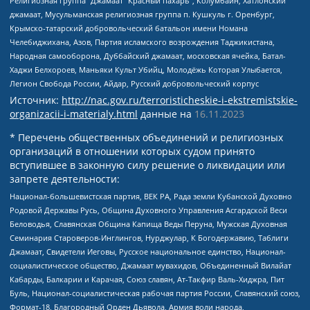
Религиозная группа “Джамаат “Красный пахарь”, Колумбайн, Хатлонский
джамаат, Мусульманская религиозная группа п. Кушкуль г. Оренбург,
Крымско-татарский добровольческий батальон имени Номана
Челебиджихана, Азов, Партия исламского возрождения Таджикистана,
Народная самооборона, Дуббайский джамаат, московская ячейка, Батал-
Хаджи Белхороев, Маньяки Культ Убийц, Молодёжь Которая Улыбается,
Легион Свобода России, Айдар, Русский добровольческий корпус
Источник:
http://nac.gov.ru/terroristicheskie-i-ekstremistskie-
organizacii-i-materialy.html
данные на
16.11.2023
* Перечень общественных объединений и религиозных
организаций в отношении которых судом принято
вступившее в законную силу решение о ликвидации или
запрете деятельности:
Национал-большевистская партия, ВЕК РА, Рада земли Кубанской Духовно
Родовой Державы Русь, Община Духовного Управления Асгардской Веси
Беловодья, Славянская Община Капища Веды Перуна, Мужская Духовная
Семинария Староверов-Инглингов, Нурджулар, К Богодержавию, Таблиги
Джамаат, Свидетели Иеговы, Русское национальное единство, Национал-
социалистическое общество, Джамаат мувахидов, Объединенный Вилайат
Кабарды, Балкарии и Карачая, Союз славян, Ат-Такфир Валь-Хиджра, Пит
Буль, Национал-социалистическая рабочая партия России, Славянский союз,
Формат-18, Благородный Орден Дьявола, Армия воли народа,