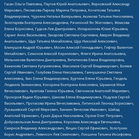
Гасан Ольга Павловна, Паутов Юрий Анатольевич, Верховский Александр
Маркович, Пислакова-Паркер Марина Петровна, Кочеткова Татьяна
Владимировна, Чуркина Наталья Валерьевна, Акимова Татьяна Николаевна,
Золотарева Екатерина Александровна, Рачинский Ян Збигневич, Жемкова
Елена Борисовна, Гудков Лев Дмитриевич, Илларионова Юлия Юрьевна,
Саранг Анна Васильевна, Захарова Светлана Сергеевна, Аверин Владимир
Анатольевич, Щур Татьяна Михайловна, Щур Николай Алексеевич,
Блинушов Андрей Юрьевич, Мосин Алексей Геннадьевич, Гефтер Валентин
Михайлович, Симонов Алексей Кириллович, Флиге Ирина Анатольевна,
Мельникова Валентина Дмитриевна, Вититинова Елена Владимировна,
Баженова Светлана Куприяновна, Максимов Сергей Владимирович, Беляев
Сергей Иванович, Голубева Елена Николаевна, Ганнушкина Светлана
Алексеевна, Закс Елена Владимировна, Буртина Елена Юрьевна, Гендель
Людмила Залмановна, Кокорина Екатерина Алексеевна, Шуманов Илья
Вячеславович, Арапова Галина Юрьевна, Свечников Анатолий Мариевич,
Прохоров Вадим Юрьевич, Шахова Елена Владимировна, Подузов Сергей
Васильевич, Протасова Ирина Вячеславовна, Литинский Леонид Борисович,
Лукашевский Сергей Маркович, Бахмин Вячеслав Иванович, Шабад
Анатолий Ефимович, Сухих Дарья Николаевна, Орлов Олег Петрович,
Добровольская Анна Дмитриевна, Королева Александра Евгеньевна,
Смирнов Владимир Александрович, Вицин Сергей Ефимович, Золотухин
Борис Андреевич, Левинсон Лев Семенович, Локшина Татьяна Иосифовна,