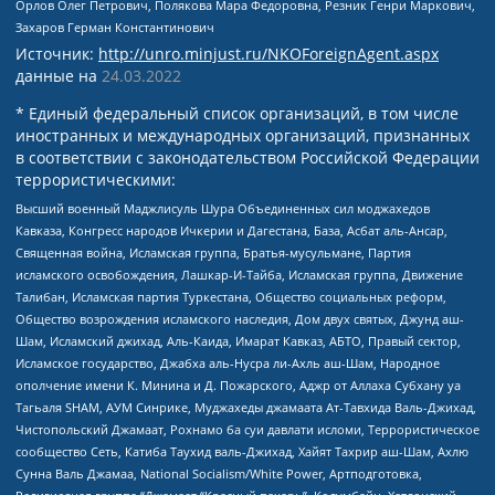
Орлов Олег Петрович, Полякова Мара Федоровна, Резник Генри Маркович,
Захаров Герман Константинович
Источник:
http://unro.minjust.ru/NKOForeignAgent.aspx
данные на
24.03.2022
* Единый федеральный список организаций, в том числе
иностранных и международных организаций, признанных
в соответствии с законодательством Российской Федерации
террористическими:
Высший военный Маджлисуль Шура Объединенных сил моджахедов
Кавказа, Конгресс народов Ичкерии и Дагестана, База, Асбат аль-Ансар,
Священная война, Исламская группа, Братья-мусульмане, Партия
исламского освобождения, Лашкар-И-Тайба, Исламская группа, Движение
Талибан, Исламская партия Туркестана, Общество социальных реформ,
Общество возрождения исламского наследия, Дом двух святых, Джунд аш-
Шам, Исламский джихад, Аль-Каида, Имарат Кавказ, АБТО, Правый сектор,
Исламское государство, Джабха аль-Нусра ли-Ахль аш-Шам, Народное
ополчение имени К. Минина и Д. Пожарского, Аджр от Аллаха Субхану уа
Тагьаля SHAM, АУМ Синрике, Муджахеды джамаата Ат-Тавхида Валь-Джихад,
Чистопольский Джамаат, Рохнамо ба суи давлати исломи, Террористическое
сообщество Сеть, Катиба Таухид валь-Джихад, Хайят Тахрир аш-Шам, Ахлю
Сунна Валь Джамаа, National Socialism/White Power, Артподготовка,