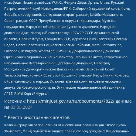
и свобода, Нация и свобода, W.H.С., Фалунь Дафа, Иртыш Ultras, Русский
Патриотический клуб-Новокузнецк/РПК, Сибирский державный союз, Фонд
борьбы с коррупцией, Фонд защиты прав граждан, Штабы Навального,
Совет граждан СССР Прикубанского округа г. Краснодара, Мужское
государство, Народное объединение русского движения, Народное
движение Адат, Народный совет граждан РСФСР СССР Архангельской
области, Проект Штурм, Граждане СССР, Держава Союз Советских Светлых
Родов, Совет Советских Социалистических Районов, Meta Platforms Inc,
Facebook, Instagram, WhatsApp, СИЧ-С14, Добровольческое Движение
Организации украинских националистов, Черный Комитет, Татарстанское
Региональное Всетатарское общественное движение, Невоград,
Молодежное Демократическое Движение Весна, Верховный Совет
Татарской Автономной Советской Социалистической Республики, Конгресс
ойрат-калмыцкого народа, Исполнительный комитет совета народных
депутатов Красноярского края, Этническое национальное объединение,
ЛГБТ, Я.МЫ Сергей Фургал
Источник:
https://minjust.gov.ru/ru/documents/7822/
данные
на
03.05.2024
* Реестр иностранных агентов:
Калининградская региональная общественная организация "Экозащита!-Женсовет", Фонд содействия защите прав и свобод граждан "Общественный вердикт", Фонд "Институт Развития Свободы Информации", Частное учреждение "Информационное агентство МЕМО. РУ", Региональная общественная организация "Общественная комиссия по сохранению наследия академика Сахарова", Фонд поддержки свободы прессы, Санкт-Петербургская общественная правозащитная организация "Гражданский контроль", Межрегиональная общественная организация "Информационно-просветительский центр "Мемориал", Региональный Фонд "Центр Защиты Прав Средств Массовой Информации", с 05.12.2023 Фонд "Центр Защиты Прав Средств массовой информации", Региональная общественная благотворительная организация помощи беженцам и мигрантам "Гражданское содействие", Негосударственное образовательное учреждение дополнительного профессионального образования (повышение квалификации) специалистов "АКАДЕМИЯ ПО ПРАВАМ ЧЕЛОВЕКА", Свердловская региональная общественная организация "Сутяжник", Автономная некоммерческая организация "Центр независимых социологических исследований", Союз общественных объединений "Российский исследовательский центр по правам человека", Региональное общественное учреждение научно-информационный центр "МЕМОРИАЛ", Некоммерческая организация "Фонд защиты гласности", Автономная некоммерческая организация "Институт прав человека", Городская общественная организация "Екатеринбургское общество "МЕМОРИАЛ", Городская общественная организация "Рязанское историко-просветительское и правозащитное общество "Мемориал" (Рязанский Мемориал), Челябинский региональный орган общественной самодеятельности – женское общественное объединение "Женщины Евразии", Челябинский региональный орган общественной самодеятельности "Уральская правозащитная группа", Фонд содействия защите здоровья и социальной справедливости имени Андрея Рылькова, Автономная Некоммерческая Организация "Аналитический Центр Юрия Левады", Автономная некоммерческая организация социальной поддержки населения "Проект Апрель", Региональная общественная организация помощи женщинам и детям, находящимся в кризисной ситуации "Информационно-методический центр "Анна", Фонд содействия развитию массовых коммуникаций и правовому просвещению "Так-так-Так", Фонд содействия устойчивому развитию "Серебряная тайга", Свердловский региональный общественный фонд социальных проектов "Новое время", "Idel.Реалии", Кавказ.Реалии, Крым.Реалии, Телеканал Настоящее Время, Татаро-башкирская служба Радио Свобода (Azatliq Radiosi), Радио Свободная Европа/Радио Свобода (PCE/PC), "Сибирь.Реалии", "Фактограф", Благотворительный фонд помощи осужденным и их семьям, Автономная некоммерческая организация "Институт глобализации и социальных движений", Фонд "В защиту прав заключенных", Частное учреждение "Центр поддержки и содействия развитию средств массовой информации", Пензенский региональный общественный благотворительный фонд "Гражданский союз", "Север.Реалии", Некоммерческая организация Фонд "Правовая инициатива", Общество с ограниченной ответственностью "Радио Свободная Европа/Радио Свобода", Чешское информационное агентство "MEDIUM-ORIENT", Красноярская региональная общественная организация "Мы против СПИДа", Камалягин Денис Николаевич, Маркелов Сергей Евгеньевич, Пономарев Лев Александрович, Савицкая Людмила Алексеевна, Автономная некоммерческая организация "Центр по работе с проблемой насилия "НАСИЛИЮ.НЕТ", Межрегиональный профессиональный союз работников здравоохранения "Альянс врачей", Юридическое лицо, зарегистрированное в Латвийской Республике, SIA "Medusa Project" (регистрационный номер 40103797863, дата регистрации 10.06.2014), Некоммерческая организация "Фонд по борьбе с коррупцией", Автономная некоммерческая организация "Институт права и публичной политики", Баданин Роман Сергеевич, Гликин Максим Александрович, Железнова Мария Михайловна, Лукьянова Юлия Сергеевна, Маетная Елизавета Витальевна, Маняхин Петр Борисович, Чуракова Ольга Владимировна, Ярош Юлия Петровна, Юридическое лицо "The Insider SIA", зарегистрированное в Риге, Латвийская Республика (дата регистрации 26.06.2015), являющееся администратором доменного имени интернет-издания "The Insider SIA", https://theins.ru, Постернак Алексей Евгеньевич, Рубин Михаил Аркадьевич, Анин Роман Александрович, Юридическое лицо Istories fonds, зарегистрированное в Латвийской Республике (регистрационный номер 50008295751, дата регистрации 24.02.2020), Великовский Дмитрий Александрович, Долинина Ирина Николаевна, Мароховская Алеся Алексеевна, Шлейнов Роман Юрьевич, Шмагун Олеся Валентиновна, Общество с ограниченной ответственностью "Альтаир 2021", Общество с ограниченной ответственностью "Вега 2021", Общество с ограниченной ответственностью "Главный редактор 2021", Общество с ограниченной ответственностью "Ромашки монолит", Важенков Артем Валерьевич, Ивановская областная общественная организация "Центр гендерных исследований", Гурман Юрий Альбертович, Медиапроект "ОВД-Инфо", Егоров Владимир Владимирович, Жилинский Владимир Александрович, Общество с ограниченной ответственностью "ЗП", Иванова София Юрьевна, Карезина Инна Павловна, Кильтау Екатерина Викторовна, Петров Алексей Викторович, Пискунов Сергей Евгеньевич, Смирнов Сергей Сергеевич, Тихонов Михаил Сергеевич, Общество с ограниченной ответственностью "ЖУРНАЛИСТ-ИНОСТРАННЫЙ АГЕНТ", Арапова Галина Юрьевна, Вольтская Татьяна Анатольевна, Американская компания "Mason G.E.S. Anonymous Foundation" (США), являющаяся владельцем интернет-издания https://mnews.world/, Компания "Stichting Bellingcat", зарегистрированная в Нидерландах (дата регистрации 11.07.2018), Захаров Андрей Вячеславович, Клепиковская Екатерина Дмитриевна, Общество с ограниченной ответственностью "МЕМО", Перл Роман Александрович, Симонов Евгений Алексеевич, Соловьева Елена Анатольевна, Сотников Даниил Владимирович, Сурначева Елизавета Дмитриевна, Автономная некоммерческая организация по защите прав человека и информированию населения "Якутия – Наше Мнение", Общество с ограниченной ответственностью "Москоу диджитал медиа", с 26.01.2023 Общество с ограниченной ответственностью "Чайка Белые сады", Ветошкина Валерия Валерьевна, Заговора Максим Александрович, Межрегиональное общественное движение "Российская ЛГБТ - сеть", Оленичев Максим Владимирович, Павлов Иван Юрьевич, Скворцова Елена Сергеевна, Общество с ограниченной ответственностью "Как бы инагент", Кочетков Игорь Викторович, Общество с ограниченной ответственностью "Честные выборы", Еланчик Олег Александрович, Общество с ограниченной ответственностью "Нобелевский призыв", Гималова Регина Эмилевна, Григорьев Андрей Валерьевич, Григорьева Алина Александровна, Ассоциация по содействию защите прав призывников, альтернативнослужащих и военнослужащих "Правозащитная группа "Гражданин.Армия.Право", Хисамова Регина Фаритовна, Автономная некоммерческая организация по реализации социально-правовых программ "Лилит", Дальневосточное общественное движение "Маяк", Санкт-Петербургская ЛГБТ-инициативная группа "Выход", Инициативная группа ЛГБТ+ "Реверс", Алексеев Андрей Викторович, Бекбулатова Таисия Львовна, Беляев Иван Михайлович, Владыкина Елена Сергеевна, Гельман Марат Александрович, Никульшина Вероника Юрьевна, Толоконникова Надежда Андреевна, Шендерович Виктор Анатольевич, Общество с ограниченной ответственностью "Данное сообщение", Общество с ограниченной ответственностью Издательский дом "Новая глава", Айнбиндер Александра Александровна, Московский комьюнити-центр для ЛГБТ+инициатив, Благотворительный фонд развития филантропии, Deutsche Welle (Германия, Kurt-Schumacher-Strasse 3, 53113 Bonn), Борзунова Мария Михайловна, Воробьев Виктор Викторович, Голубева Анна Львовна, Константинова Алла Михайловна, Малкова Ирина Владимировна, Мурадов Мурад Абдулгалимович, Осетинская Елизавета Николаевна, Понасенков Евгений Николаевич, Ганапольский Матвей Юрьевич, Киселев Евгений Алексеевич, Борухович Ирина Григорьевна, Дремин Иван Тимофеевич, Дубровский Дмитрий Викторович, Красноярская региональная общественная организация поддержки и развития альтернативных образовательных технологий и межкультурных коммуникаций "ИНТЕРРА", Маяковская Екатерина Алексеевна, Фейгин Марк Захарович, Филимонов Андрей Викторович, Дзугкоева Регина Николаевна, Доброхотов Роман Александрович, Дудь Юрий Александрович, Елкин Сергей Владимирович, Кругликов Кирилл Игоревич, Сабунаева Мария Леонидовна, Семенов Алексей Владимирович, Шаинян Карен Багратович, Шульман Екатерина Михайловна, Асафьев Артур Валерьевич, Вахштайн Виктор Семенович, Венедиктов Алексей Алексеевич, Лушникова Екатерина Евгеньевна, Волков Леонид Михайлович, Невзоров Александр Глебович, Пархоменко Сергей Борисович, Сироткин Ярослав Николаевич, Кара-Мурза Владимир Владимирович, Баранова Наталья Владимировна, Гозман Леонид Яковлевич, Кагарлицкий Борис Юльевич, Климарев Михаил Валерьевич, Милов Владимир Станиславович, Автономная некоммерческая организация Краснодарский центр современного искусства "Типография", Моргенштерн Алишер Тагирович, Соболь Любовь Эдуардовна, Общество с ограниченной ответственностью "ЛИЗА НОРМ", Каспаров Гарри Кимович, Ходорковский Михаил Борисович, Общество с ограниченной ответственностью "Апрельские тезисы", Данилович Ирина Брониславовна, Кашин Олег Владимирович, Петров Николай Владимирович, Пивоваров Алексей Владимирович, Соколов Михаил Владимирович, Цветкова Юлия Владимировна, Чичваркин Евгений Александрович, Комитет против пыток/Команда против пыток, Общество с ограниченной ответственностью "Первый научный", Общество с ограниченной ответственностью "Вертолет и ко", Белоцерковская Вероника Борисовна, Кац Максим Евгеньевич, Лазарева Татьяна Юрьевна, Шаведдинов Руслан Табризович, Яшин Илья Валерьевич, Общество с ограниченной ответственностью "Иноагент ААВ", Алешковский Дмитрий Петрович, Альбац Евгения Марковна, Быков Дмитрий Львович, Галямина Юлия Евгеньевна, Лойко Сергей Леонидович, Мартынов Кирилл Константинович, Медведев Сергей Александрович, Крашенинников Федор Геннадиевич, Гордеева Катерина Вл