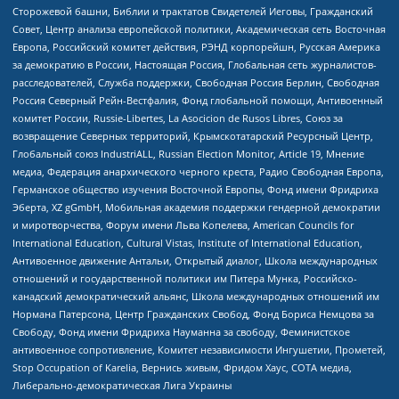
Сторожевой башни, Библии и трактатов Свидетелей Иеговы, Гражданский
Совет, Центр анализа европейской политики, Академическая сеть Восточная
Европа, Российский комитет действия, РЭНД корпорейшн, Русская Америка
за демократию в России, Настоящая Россия, Глобальная сеть журналистов-
расследователей, Служба поддержки, Свободная Россия Берлин, Свободная
Россия Северный Рейн-Вестфалия, Фонд глобальной помощи, Антивоенный
комитет России, Russie-Libertes, La Asocicion de Rusos Libres, Союз за
возвращение Северных территорий, Крымскотатарский Ресурсный Центр,
Глобальный союз IndustriALL, Russian Election Monitor, Article 19, Мнение
медиа, Федерация анархического черного креста, Радио Свободная Европа,
Германское общество изучения Восточной Европы, Фонд имени Фридриха
Эберта, XZ gGmbH, Мобильная академия поддержки гендерной демократии
и миротворчества, Форум имени Льва Копелева, American Councils for
International Education, Cultural Vistas, Institute of International Education,
Антивоенное движение Антальи, Открытый диалог, Школа международных
отношений и государственной политики им Питера Мунка, Российско-
канадский демократический альянс, Школа международных отношений им
Нормана Патерсона, Центр Гражданских Свобод, Фонд Бориса Немцова за
Свободу, Фонд имени Фридриха Науманна за свободу, Феминистское
антивоенное сопротивление, Комитет независимости Ингушетии, Прометей,
Stop Occupation of Karelia, Вернись живым, Фридом Хаус, СОТА медиа,
Либерально-демократическая Лига Украины