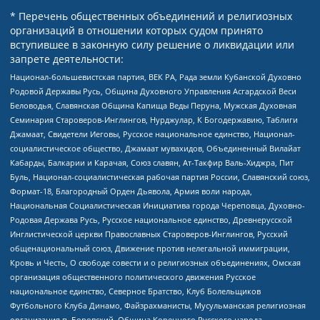
* Перечень общественных объединений и религиозных
организаций в отношении которых судом принято
вступившее в законную силу решение о ликвидации или
запрете деятельности:
Национал-большевистская партия, ВЕК РА, Рада земли Кубанской Духовно
Родовой Державы Русь, Община Духовного Управления Асгардской Веси
Беловодья, Славянская Община Капища Веды Перуна, Мужская Духовная
Семинария Староверов-Инглингов, Нурджулар, К Богодержавию, Таблиги
Джамаат, Свидетели Иеговы, Русское национальное единство, Национал-
социалистическое общество, Джамаат мувахидов, Объединенный Вилайат
Кабарды, Балкарии и Карачая, Союз славян, Ат-Такфир Валь-Хиджра, Пит
Буль, Национал-социалистическая рабочая партия России, Славянский союз,
Формат-18, Благородный Орден Дьявола, Армия воли народа,
Национальная Социалистическая Инициатива города Череповца, Духовно-
Родовая Держава Русь, Русское национальное единство, Древнерусской
Инглистической церкви Православных Староверов-Инглингов, Русский
общенациональный союз, Движение против нелегальной иммиграции,
Кровь и Честь, О свободе совести и о религиозных объединениях, Омская
организация общественного политического движения Русское
национальное единство, Северное Братство, Клуб Болельщиков
Футбольного Клуба Динамо, Файзрахманисты, Мусульманская религиозная
организация п. Боровский, Община Коренного Русского народа