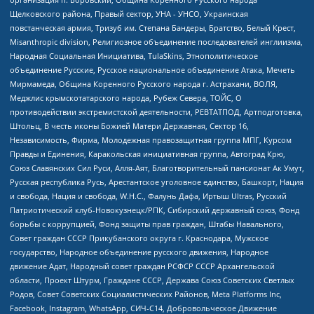
Щелковского района, Правый сектор, УНА - УНСО, Украинская
повстанческая армия, Тризуб им. Степана Бандеры, Братство, Белый Крест,
Misanthropic division, Религиозное объединение последователей инглиизма,
Народная Социальная Инициатива, TulaSkins, Этнополитическое
объединение Русские, Русское национальное объединение Атака, Мечеть
Мирмамеда, Община Коренного Русского народа г. Астрахани, ВОЛЯ,
Меджлис крымскотатарского народа, Рубеж Севера, ТОЙС, О
противодействии экстремистской деятельности, РЕВТАТПОД, Артподготовка,
Штольц, В честь иконы Божией Матери Державная, Сектор 16,
Независимость, Фирма, Молодежная правозащитная группа МПГ, Курсом
Правды и Единения, Каракольская инициативная группа, Автоград Крю,
Союз Славянских Сил Руси, Алля-Аят, Благотворительный пансионат Ак Умут,
Русская республика Русь, Арестантское уголовное единство, Башкорт, Нация
и свобода, Нация и свобода, W.H.С., Фалунь Дафа, Иртыш Ultras, Русский
Патриотический клуб-Новокузнецк/РПК, Сибирский державный союз, Фонд
борьбы с коррупцией, Фонд защиты прав граждан, Штабы Навального,
Совет граждан СССР Прикубанского округа г. Краснодара, Мужское
государство, Народное объединение русского движения, Народное
движение Адат, Народный совет граждан РСФСР СССР Архангельской
области, Проект Штурм, Граждане СССР, Держава Союз Советских Светлых
Родов, Совет Советских Социалистических Районов, Meta Platforms Inc,
Facebook, Instagram, WhatsApp, СИЧ-С14, Добровольческое Движение