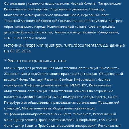
Организации украинских националистов, Черный Комитет, Татарстанское
Региональное Всетатарское общественное движение, Невоград,
Молодежное Демократическое Движение Весна, Верховный Совет
Татарской Автономной Советской Социалистической Республики, Конгресс
ойрат-калмыцкого народа, Исполнительный комитет совета народных
депутатов Красноярского края, Этническое национальное объединение,
ЛГБТ, Я.МЫ Сергей Фургал
Источник:
https://minjust.gov.ru/ru/documents/7822/
данные
на
03.05.2024
* Реестр иностранных агентов:
Калининградская региональная общественная организация "Экозащита!-Женсовет", Фонд содействия защите прав и свобод граждан "Общественный вердикт", Фонд "Институт Развития Свободы Информации", Частное учреждение "Информационное агентство МЕМО. РУ", Региональная общественная организация "Общественная комиссия по сохранению наследия академика Сахарова", Фонд поддержки свободы прессы, Санкт-Петербургская общественная правозащитная организация "Гражданский контроль", Межрегиональная общественная организация "Информационно-просветительский центр "Мемориал", Региональный Фонд "Центр Защиты Прав Средств Массовой Информации", с 05.12.2023 Фонд "Центр Защиты Прав Средств массовой информации", Региональная общественная благотворительная организация помощи беженцам и мигрантам "Гражданское содействие", Негосударственное образовательное учреждение дополнительного профессионального образования (повышение квалификации) специалистов "АКАДЕМИЯ ПО ПРАВАМ ЧЕЛОВЕКА", Свердловская региональная общественная организация "Сутяжник", Автономная некоммерческая организация "Центр независимых социологических исследований", Союз общественных объединений "Российский исследовательский центр по правам человека", Региональное общественное учреждение научно-информационный центр "МЕМОРИАЛ", Некоммерческая организация "Фонд защиты гласности", Автономная некоммерческая организация "Институт прав человека", Городская общественная организация "Екатеринбургское общество "МЕМОРИАЛ", Городская общественная организация "Рязанское историко-просветительское и правозащитное общество "Мемориал" (Рязанский Мемориал), Челябинский региональный орган общественной самодеятельности – женское общественное объединение "Женщины Евразии", Челябинский региональный орган общественной самодеятельности "Уральская правозащитная группа", Фонд содействия защите здоровья и социальной справедливости имени Андрея Рылькова, Автономная Некоммерческая Организация "Аналитический Центр Юрия Левады", Автономная некоммерческая организация социальной поддержки населения "Проект Апрель", Региональная общественная организация помощи женщинам и детям, находящимся в кризисной ситуации "Информационно-методический центр "Анна", Фонд содействия развитию массовых коммуникаций и правовому просвещению "Так-так-Так", Фонд содействия устойчивому развитию "Серебряная тайга", Свердловский региональный общественный фонд социальных проектов "Новое время", "Idel.Реалии", Кавказ.Реалии, Крым.Реалии, Телеканал Настоящее Время, Татаро-башкирская служба Радио Свобода (Azatliq Radiosi), Радио Свободная Европа/Радио Свобода (PCE/PC), "Сибирь.Реалии", "Фактограф", Благотворительный фонд помощи осужденным и их семьям, Автономная некоммерческая организация "Институт глобализации и социальных движений", Фонд "В защиту прав заключенных", Частное учреждение "Центр поддержки и содействия развитию средств массовой информации", Пензенский региональный общественный благотворительный фонд "Гражданский союз", "Север.Реалии", Некоммерческая организация Фонд "Правовая инициатива", Общество с ограниченной ответственностью "Радио Свободная Европа/Радио Свобода", Чешское информационное агентство "MEDIUM-ORIENT", Красноярская региональная общественная организация "Мы против СПИДа", Камалягин Денис Николаевич, Маркелов Сергей Евгеньевич, Пономарев Лев Александрович, Савицкая Людмила Алексеевна, Автономная некоммерческая организация "Центр по работе с проблемой насилия "НАСИЛИЮ.НЕТ", Межрегиональный профессиональный союз работников здравоохранения "Альянс врачей", Юридическое лицо, зарегистрированное в Латвийской Республике, SIA "Medusa Project" (регистрационный номер 40103797863, дата регистрации 10.06.2014), Некоммерческая организация "Фонд по борьбе с коррупцией", Автономная некоммерческая организация "Институт права и публичной политики", Баданин Роман Сергеевич, Гликин Максим Александрович, Железнова Мария Михайловна, Лукьянова Юлия Сергеевна, Маетная Елизавета Витальевна, Маняхин Петр Борисович, Чуракова Ольга Владимировна, Ярош Юлия Петровна, Юридическое лицо "The Insider SIA", зарегистрированное в Риге, Латвийская Республика (дата регистрации 26.06.2015), являющееся администратором доменного имени интернет-издания "The Insider SIA", https://theins.ru, Постернак Алексей Евгеньевич, Рубин Михаил Аркадьевич, Анин Роман Александрович, Юридическое лицо Istories fonds, зарегистрированное в Латвийской Республике (регистрационный номер 50008295751, дата регистрации 24.02.2020), Великовский Дмитрий Александрович, Долинина Ирина Николаевна, Мароховская Алеся Алексеевна, Шлейнов Роман Юрьевич, Шмагун Олеся Валентиновна, Общество с ограниченной ответственностью "Альтаир 2021", Общество с ограниченной ответственностью "Вега 2021", Общество с ограниченной ответственностью "Главный редактор 2021", Общество с ограниченной ответственностью "Ромашки монолит", Важенков Артем Валерьевич, Ивановская областная общественная организация "Центр гендерных исследований", Гурман Юрий Альбертович, Медиапроект "ОВД-Инфо", Егоров Владимир Владимирович, Жилинский Владимир Александрович, Общество с ограниченной ответственностью "ЗП", Иванова София Юрьевна, Карезина Инна Павловна, Кильтау Екатерина Викторовна, Петров Алексей Викторович, Пискунов Сергей Евгеньевич, Смирнов Сергей Сергеевич, Тихонов Михаил Сергеевич, Общество с ограниченной ответственностью "ЖУРНАЛИСТ-ИНОСТРАННЫЙ АГЕНТ", Арапова Галина Юрьевна, Вольтская Татьяна Анатольевна, Американская компания "Mason G.E.S. Anonymous Foundation" (США), являющаяся владельцем интернет-издания https://mnews.world/, Компания "Stichting Bellingcat", зарегистрированная в Нидерландах (дата регистрации 11.07.2018), Захаров Андрей Вячеславович, Клепиковская Екатерина Дмитриевна, Общество с ограниченной ответственностью "МЕМО", Перл Роман Александрович, Симонов Евгений Алексеевич, Соловьева Елена Анатольевна, Сотников Даниил Владимирович, Сурначева Елизавета Дмитриевна, Автономная некоммерческая организация по защите прав человека и информированию населения "Якутия – Наше Мнение", Общество с ограниченной ответственностью "Москоу диджитал медиа", с 26.01.2023 Общество с ограниченной ответственностью "Чайка Белые сады", Ветошкина Валерия Валерьевна, Заговора Максим Александрович, Межрегиональное общественное движение "Российская ЛГБТ - сеть", Оленичев Максим Владимирович, Павлов Иван Юрьевич, Скворцова Елена Сергеевна, Общество с ограниченной ответственностью "Как бы инагент", Кочетков Игорь Викторович, Общество с ограниченной ответственностью "Честные выборы", Еланчик Олег Александрович, Общество с ограниченной ответственностью "Нобелевский призыв", Гималова Регина Эмилевна, Григорьев Андрей Валерьевич, Григорьева Алина Александровна, Ассоциация по содействию защите прав призывников, альтернативнослужащих и военнослужащих "Правозащитная группа "Гражданин.Армия.Право", Хисамова Регина Фаритовна, Автономная некоммерческая организация по реализации социально-правовых программ "Лилит", Дальневосточное общественное движение "Маяк", Санкт-Петербургская ЛГБТ-инициативная группа "Выход", Инициативная группа ЛГБТ+ "Реверс", Алексеев Андрей Викторович, Бекбулатова Таисия Львовна, Беляев Иван Михайлович, Владыкина Елена Сергеевна, Гельман Марат Александрович, Никульшина Вероника Юрьевна, Толоконникова Надежда Андреевна, Шендерович Виктор Анатольевич, Общество с ограниченной ответственностью "Данное сообщение", Общество с ограниченной ответственностью Издательский дом "Новая глава", Айнбиндер Александра Александровна, Московский комьюнити-центр для ЛГБТ+инициатив, Благотворительный фонд развития филантропии, Deutsche Welle (Германия, Kurt-Schumacher-Strasse 3, 53113 Bonn), Борзунова Мария Михайловна, Воробьев Виктор Викторович, Голубева Анна Львовна, Константинова Алла Михайловна, Малкова Ирина Владимировна, Мурадов Мурад Абдулгалимович, Осетинская Елизавета Николаевна, Понасенков Евгений Николаевич, Ганапольский Матвей Юрьевич, Киселев Евгений Алексеевич, Борухович Ирина Григорьевна, Дремин Иван Тимофеевич, Дубровский Дмитрий Викторович, Красноярская региональная общественная организация поддержки и развития альтернативных образовательных технологий и межкультурных коммуникаций "ИНТЕРРА", Маяковская Екатерина Алексеевна, Фейгин Марк Захарович, Филимонов Андрей Викторович, Дзугкоева Регина Николаевна, Доброхотов Роман Александрович, Дудь Юрий Александрович, Елкин Сергей Владимирович, Кругликов Кирилл Игоревич, Сабунаева Мария Леонидовна, Семенов Алексей Владимирович, Шаинян Карен Багратович, Шульман Екатерина Михайловна, Асафьев Артур Валерьевич, Вахштайн Виктор Семенович, Венедиктов Алексей Алексеевич, Лушникова Екатерина Евгеньевна, Волков Леонид Михайлович, Невзоров Александр Глебович, Пархоменко Сергей Борисович, Сироткин Ярослав Николаевич, Кара-Мурза Владимир Владимирович, Баранова Наталья Владимировна, Гозман Леонид Яковлевич, Кагарлицкий Борис Юльевич, Климарев Михаил Валерьевич, Милов Владимир Станиславович, Автономная некоммерческая организация Краснодарский центр современного искусства "Типография", Моргенштерн Алишер Тагирович, Соболь Любовь Эдуардовна, Общество с ограниченной ответственностью "ЛИЗА НОРМ", Каспаров Гарри Кимович, Ходорковский Михаил Борисович, Общество с ограниченной ответственностью "Апрельские тезисы", Данилович Ирина Брониславовна, Кашин Олег Владимирович, Петров Николай Владимирович, Пивоваров Алексей Владимирович, Соколов Михаил Владимирович, Цветкова Юлия Владимировна, Чичваркин Евгений Александрович, Комитет против пыток/Команда против пыток, Общество с ограниченной ответственностью "Первый научный", Общество с ограниченной ответственностью "Вертолет и ко", Белоцерковская Вероника Борисовна, Кац Максим Евгеньевич, Лазарева Татьяна Юрьевна, Шаведдинов Руслан Табризович, Яшин Илья Валерьевич, Общество с ограниченной ответственностью "Иноагент ААВ", Алешковский Дмитрий Петрович, Альбац Евгения Марковна, Быков Дмитрий Львович, Галямина Юлия Евгеньевна, Лойко Сергей Леонидович, Мартынов Кирилл Константинович, Медведев Сергей Александрович, Крашенинников Федор Геннадиевич, Гордеева Катерина Вл