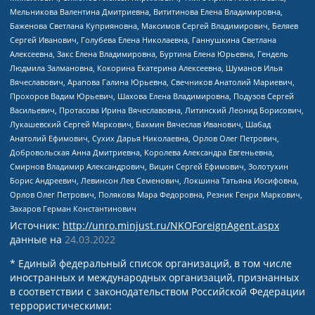
Мельникова Валентина Дмитриевна, Вититинова Елена Владимировна,
Баженова Светлана Куприяновна, Максимов Сергей Владимирович, Беляев
Сергей Иванович, Голубева Елена Николаевна, Ганнушкина Светлана
Алексеевна, Закс Елена Владимировна, Буртина Елена Юрьевна, Гендель
Людмила Залмановна, Кокорина Екатерина Алексеевна, Шуманов Илья
Вячеславович, Арапова Галина Юрьевна, Свечников Анатолий Мариевич,
Прохоров Вадим Юрьевич, Шахова Елена Владимировна, Подузов Сергей
Васильевич, Протасова Ирина Вячеславовна, Литинский Леонид Борисович,
Лукашевский Сергей Маркович, Бахмин Вячеслав Иванович, Шабад
Анатолий Ефимович, Сухих Дарья Николаевна, Орлов Олег Петрович,
Добровольская Анна Дмитриевна, Королева Александра Евгеньевна,
Смирнов Владимир Александрович, Вицин Сергей Ефимович, Золотухин
Борис Андреевич, Левинсон Лев Семенович, Локшина Татьяна Иосифовна,
Орлов Олег Петрович, Полякова Мара Федоровна, Резник Генри Маркович,
Захаров Герман Константинович
Источник:
http://unro.minjust.ru/NKOForeignAgent.aspx
данные на
24.03.2022
* Единый федеральный список организаций, в том числе
иностранных и международных организаций, признанных
в соответствии с законодательством Российской Федерации
террористическими: