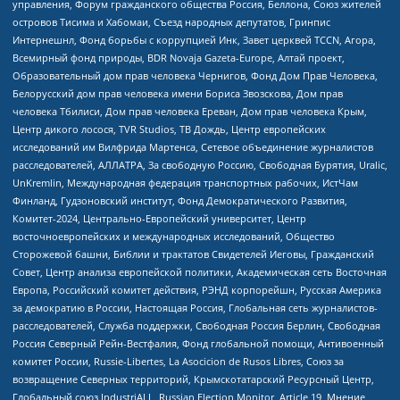
управления, Форум гражданского общества Россия, Беллона, Союз жителей
островов Тисима и Хабомаи, Съезд народных депутатов, Гринпис
Интернешнл, Фонд борьбы с коррупцией Инк, Завет церквей TCCN, Агора,
Всемирный фонд природы, BDR Novaja Gazeta-Europe, Алтай проект,
Образовательный дом прав человека Чернигов, Фонд Дом Прав Человека,
Белорусский дом прав человека имени Бориса Звозскова, Дом прав
человека Тбилиси, Дом прав человека Ереван, Дом прав человека Крым,
Центр дикого лосося, TVR Studios, ТВ Дождь, Центр европейских
исследований им Вилфрида Мартенса, Сетевое объединение журналистов
расследователей, АЛЛАТРА, За свободную Россию, Свободная Бурятия, Uralic,
UnKremlin, Международная федерация транспортных рабочих, ИстЧам
Финланд, Гудзоновский институт, Фонд Демократического Развития,
Комитет-2024, Центрально-Европейский университет, Центр
восточноевропейских и международных исследований, Общество
Сторожевой башни, Библии и трактатов Свидетелей Иеговы, Гражданский
Совет, Центр анализа европейской политики, Академическая сеть Восточная
Европа, Российский комитет действия, РЭНД корпорейшн, Русская Америка
за демократию в России, Настоящая Россия, Глобальная сеть журналистов-
расследователей, Служба поддержки, Свободная Россия Берлин, Свободная
Россия Северный Рейн-Вестфалия, Фонд глобальной помощи, Антивоенный
комитет России, Russie-Libertes, La Asocicion de Rusos Libres, Союз за
возвращение Северных территорий, Крымскотатарский Ресурсный Центр,
Глобальный союз IndustriALL, Russian Election Monitor, Article 19, Мнение