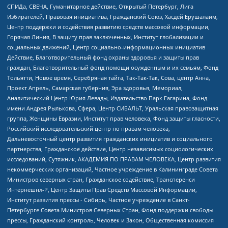
СПИДа, СВЕЧА, Гуманитарное действие, Открытый Петербург, Лига
Избирателей, Правовая инициатива, Гражданский Союз, Хасдей Ерушалаим,
Центр поддержки и содействия развитию средств массовой информации,
Горячая Линия, В защиту прав заключенных, Институт глобализации и
социальных движений, Центр социально-информационных инициатив
Действие, Благотворительный фонд охраны здоровья и защиты прав
граждан, Благотворительный фонд помощи осужденным и их семьям, Фонд
Тольятти, Новое время, Серебряная тайга, Так-Так-Так, Сова, центр Анна,
Проект Апрель, Самарская губерния, Эра здоровья, Мемориал,
Аналитический Центр Юрия Левады, Издательство Парк Гагарина, Фонд
имени Андрея Рылькова, Сфера, Центр СИБАЛЬТ, Уральская правозащитная
группа, Женщины Евразии, Институт прав человека, Фонд защиты гласности,
Российский исследовательский центр по правам человека,
Дальневосточный центр развития гражданских инициатив и социального
партнерства, Гражданское действие, Центр независимых социологических
исследований, Сутяжник, АКАДЕМИЯ ПО ПРАВАМ ЧЕЛОВЕКА, Центр развития
некоммерческих организаций, Частное учреждение в Калининграде Совета
Министров северных стран, Гражданское содействие, Трансперенси
Интернешнл-Р, Центр Защиты Прав Средств Массовой Информации,
Институт развития прессы - Сибирь, Частное учреждение в Санкт-
Петербурге Совета Министров Северных Стран, Фонд поддержки свободы
прессы, Гражданский контроль, Человек и Закон, Общественная комиссия