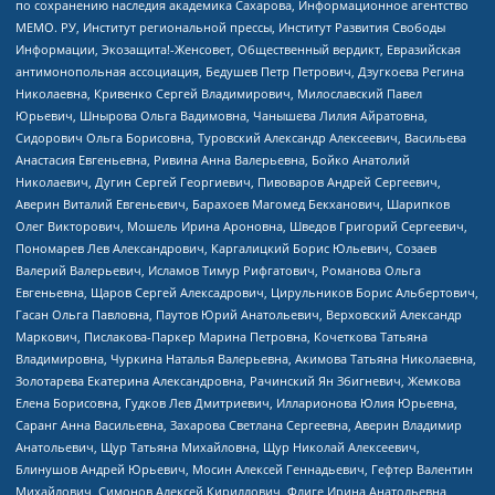
по сохранению наследия академика Сахарова, Информационное агентство
МЕМО. РУ, Институт региональной прессы, Институт Развития Свободы
Информации, Экозащита!-Женсовет, Общественный вердикт, Евразийская
антимонопольная ассоциация, Бедушев Петр Петрович, Дзугкоева Регина
Николаевна, Кривенко Сергей Владимирович, Милославский Павел
Юрьевич, Шнырова Ольга Вадимовна, Чанышева Лилия Айратовна,
Сидорович Ольга Борисовна, Туровский Александр Алексеевич, Васильева
Анастасия Евгеньевна, Ривина Анна Валерьевна, Бойко Анатолий
Николаевич, Дугин Сергей Георгиевич, Пивоваров Андрей Сергеевич,
Аверин Виталий Евгеньевич, Барахоев Магомед Бекханович, Шарипков
Олег Викторович, Мошель Ирина Ароновна, Шведов Григорий Сергеевич,
Пономарев Лев Александрович, Каргалицкий Борис Юльевич, Созаев
Валерий Валерьевич, Исламов Тимур Рифгатович, Романова Ольга
Евгеньевна, Щаров Сергей Алексадрович, Цирульников Борис Альбертович,
Гасан Ольга Павловна, Паутов Юрий Анатольевич, Верховский Александр
Маркович, Пислакова-Паркер Марина Петровна, Кочеткова Татьяна
Владимировна, Чуркина Наталья Валерьевна, Акимова Татьяна Николаевна,
Золотарева Екатерина Александровна, Рачинский Ян Збигневич, Жемкова
Елена Борисовна, Гудков Лев Дмитриевич, Илларионова Юлия Юрьевна,
Саранг Анна Васильевна, Захарова Светлана Сергеевна, Аверин Владимир
Анатольевич, Щур Татьяна Михайловна, Щур Николай Алексеевич,
Блинушов Андрей Юрьевич, Мосин Алексей Геннадьевич, Гефтер Валентин
Михайлович, Симонов Алексей Кириллович, Флиге Ирина Анатольевна,