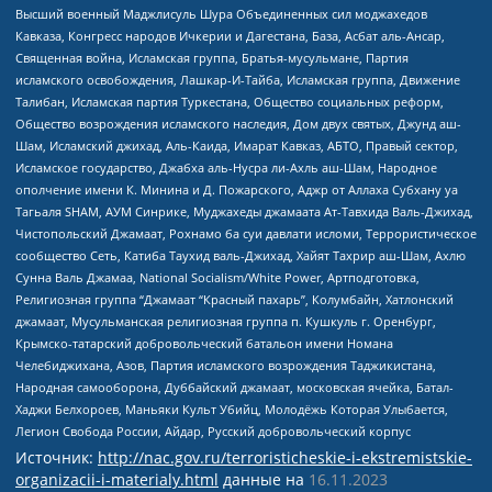
Высший военный Маджлисуль Шура Объединенных сил моджахедов
Кавказа, Конгресс народов Ичкерии и Дагестана, База, Асбат аль-Ансар,
Священная война, Исламская группа, Братья-мусульмане, Партия
исламского освобождения, Лашкар-И-Тайба, Исламская группа, Движение
Талибан, Исламская партия Туркестана, Общество социальных реформ,
Общество возрождения исламского наследия, Дом двух святых, Джунд аш-
Шам, Исламский джихад, Аль-Каида, Имарат Кавказ, АБТО, Правый сектор,
Исламское государство, Джабха аль-Нусра ли-Ахль аш-Шам, Народное
ополчение имени К. Минина и Д. Пожарского, Аджр от Аллаха Субхану уа
Тагьаля SHAM, АУМ Синрике, Муджахеды джамаата Ат-Тавхида Валь-Джихад,
Чистопольский Джамаат, Рохнамо ба суи давлати исломи, Террористическое
сообщество Сеть, Катиба Таухид валь-Джихад, Хайят Тахрир аш-Шам, Ахлю
Сунна Валь Джамаа, National Socialism/White Power, Артподготовка,
Религиозная группа “Джамаат “Красный пахарь”, Колумбайн, Хатлонский
джамаат, Мусульманская религиозная группа п. Кушкуль г. Оренбург,
Крымско-татарский добровольческий батальон имени Номана
Челебиджихана, Азов, Партия исламского возрождения Таджикистана,
Народная самооборона, Дуббайский джамаат, московская ячейка, Батал-
Хаджи Белхороев, Маньяки Культ Убийц, Молодёжь Которая Улыбается,
Легион Свобода России, Айдар, Русский добровольческий корпус
Источник:
http://nac.gov.ru/terroristicheskie-i-ekstremistskie-
organizacii-i-materialy.html
данные на
16.11.2023