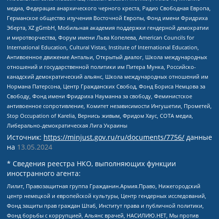
медиа, Федерация анархического черного креста, Радио Свободная Европа,
Германское общество изучения Восточной Европы, Фонд имени Фридриха
Эберта, XZ gGmbH, Мобильная академия поддержки гендерной демократии
и миротворчества, Форум имени Льва Копелева, American Councils for
International Education, Cultural Vistas, Institute of International Education,
Антивоенное движение Антальи, Открытый диалог, Школа международных
отношений и государственной политики им Питера Мунка, Российско-
канадский демократический альянс, Школа международных отношений им
Нормана Патерсона, Центр Гражданских Свобод, Фонд Бориса Немцова за
Свободу, Фонд имени Фридриха Науманна за свободу, Феминистское
антивоенное сопротивление, Комитет независимости Ингушетии, Прометей,
Stop Occupation of Karelia, Вернись живым, Фридом Хаус, СОТА медиа,
Либерально-демократическая Лига Украины
Источник:
https://minjust.gov.ru/ru/documents/7756/
данные
на
13.05.2024
* Сведения реестра НКО, выполняющих функции
иностранного агента:
Лилит, Правозащитная группа Гражданин.Армия.Право, Нижегородский
центр немецкой и европейской культуры, Центр гендерных исследований,
Фонд защиты прав граждан Штаб, Институт права и публичной политики,
Фонд борьбы с коррупцией, Альянс врачей, НАСИЛИЮ.НЕТ, Мы против