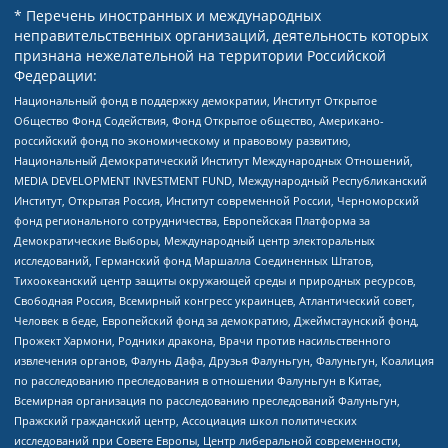
* Перечень иностранных и международных
неправительственных организаций, деятельность которых
признана нежелательной на территории Российской
Федерации:
Национальный фонд в поддержку демократии, Институт Открытое
Общество Фонд Содействия, Фонд Открытое общество, Американо-
российский фонд по экономическому и правовому развитию,
Национальный Демократический Институт Международных Отношений,
MEDIA DEVELOPMENT INVESTMENT FUND, Международный Республиканский
Институт, Открытая Россия, Институт современной России, Черноморский
фонд регионального сотрудничества, Европейская Платформа за
Демократические Выборы, Международный центр электоральных
исследований, Германский фонд Маршалла Соединенных Штатов,
Тихоокеанский центр защиты окружающей среды и природных ресурсов,
Свободная Россия, Всемирный конгресс украинцев, Атлантический совет,
Человек в беде, Европейский фонд за демократию, Джеймстаунский фонд,
Прожект Хармони, Родники дракона, Врачи против насильственного
извлечения органов, Фалунь Дафа, Друзья Фалуньгун, Фалуньгун, Коалиция
по расследованию преследования в отношении Фалуньгун в Китае,
Всемирная организация по расследованию преследований Фалуньгун,
Пражский гражданский центр, Ассоциация школ политических
исследований при Совете Европы, Центр либеральной современности,