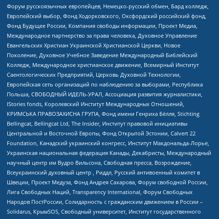
Форум русскоязычных европейцев, Немецко-русский обмен, Бард колледж,
Европейский выбор, Фонд Ходорковского, Оксфордский российский фонд,
Фонд Будущее России, Компания свободы информации, Проект Медиа,
Международное партнерство за права человека, Духовное Управление
Евангельских Христиан Украинской Христианской Церкви, Новое
Поколение, Духовное Учебное Заведение Международный Библейский
Колледж, Международное христианское движение, Всемирный Институт
Саентологических Предприятий, Церковь Духовной Технологии,
Европейская сеть организаций по наблюдению за выборами, Республика
Польша, СВОБОДНЫЙ ИДЕЛЬ-УРАЛ, Ассоциация развития журналистики,
IStories fonds, Королевский Институт Международных Отношений,
КРИМСЬКА ПРАВОЗАХИСНА ГРУПА, Фонд имени Генриха Бёлля, Stichting
Bellingcat, Bellingcat Ltd, The Insider, Институт правовой инициативы
Центральной и Восточной Европы, Фонд Открытой Эстонии, Calvert 22
Foundation, Канадский украинский конгресс, Институт Макдональда-Лорье,
Украинская национальная федерация Канады, Декабристы, Международный
научный центр им Вудро Вильсона, Свободная пресса, Возрождение,
Всеукраинский духовный центр , Риддл, Русский антивоенный комитет в
Швеции, Проект Медуза, Фонд Андрея Сахарова, Форум свободной России,
Лига Свободных Наций, Transparеncy International, Форум Свободных
Народов ПостРоссии, Солидарность с гражданским движением в России –
Solidarus, КрымSOS, Свободный университет, Институт государственного