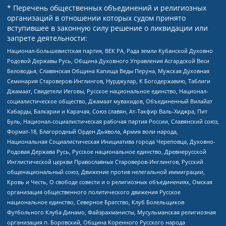
* Перечень общественных объединений и религиозных
организаций в отношении которых судом принято
вступившее в законную силу решение о ликвидации или
запрете деятельности:
Национал-большевистская партия, ВЕК РА, Рада земли Кубанской Духовно
Родовой Державы Русь, Община Духовного Управления Асгардской Веси
Беловодья, Славянская Община Капища Веды Перуна, Мужская Духовная
Семинария Староверов-Инглингов, Нурджулар, К Богодержавию, Таблиги
Джамаат, Свидетели Иеговы, Русское национальное единство, Национал-
социалистическое общество, Джамаат мувахидов, Объединенный Вилайат
Кабарды, Балкарии и Карачая, Союз славян, Ат-Такфир Валь-Хиджра, Пит
Буль, Национал-социалистическая рабочая партия России, Славянский союз,
Формат-18, Благородный Орден Дьявола, Армия воли народа,
Национальная Социалистическая Инициатива города Череповца, Духовно-
Родовая Держава Русь, Русское национальное единство, Древнерусской
Инглистической церкви Православных Староверов-Инглингов, Русский
общенациональный союз, Движение против нелегальной иммиграции,
Кровь и Честь, О свободе совести и о религиозных объединениях, Омская
организация общественного политического движения Русское
национальное единство, Северное Братство, Клуб Болельщиков
Футбольного Клуба Динамо, Файзрахманисты, Мусульманская религиозная
организация п. Боровский, Община Коренного Русского народа