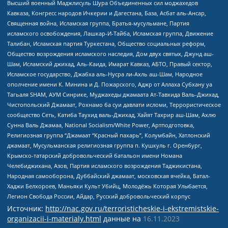
Высший военный Маджлисуль Шура Объединенных сил моджахедов
Кавказа, Конгресс народов Ичкерии и Дагестана, База, Асбат аль-Ансар,
Священная война, Исламская группа, Братья-мусульмане, Партия
исламского освобождения, Лашкар-И-Тайба, Исламская группа, Движение
Талибан, Исламская партия Туркестана, Общество социальных реформ,
Общество возрождения исламского наследия, Дом двух святых, Джунд аш-
Шам, Исламский джихад, Аль-Каида, Имарат Кавказ, АБТО, Правый сектор,
Исламское государство, Джабха аль-Нусра ли-Ахль аш-Шам, Народное
ополчение имени К. Минина и Д. Пожарского, Аджр от Аллаха Субхану уа
Тагьаля SHAM, АУМ Синрике, Муджахеды джамаата Ат-Тавхида Валь-Джихад,
Чистопольский Джамаат, Рохнамо ба суи давлати исломи, Террористическое
сообщество Сеть, Катиба Таухид валь-Джихад, Хайят Тахрир аш-Шам, Ахлю
Сунна Валь Джамаа, National Socialism/White Power, Артподготовка,
Религиозная группа “Джамаат “Красный пахарь”, Колумбайн, Хатлонский
джамаат, Мусульманская религиозная группа п. Кушкуль г. Оренбург,
Крымско-татарский добровольческий батальон имени Номана
Челебиджихана, Азов, Партия исламского возрождения Таджикистана,
Народная самооборона, Дуббайский джамаат, московская ячейка, Батал-
Хаджи Белхороев, Маньяки Культ Убийц, Молодёжь Которая Улыбается,
Легион Свобода России, Айдар, Русский добровольческий корпус
Источник:
http://nac.gov.ru/terroristicheskie-i-ekstremistskie-
organizacii-i-materialy.html
данные на
16.11.2023