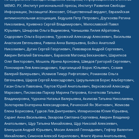
МЕМО. РУ, Институт региональной прессы, Институт Развития Свободы
Информации, Экозащита!-Женсовет, Общественный вердикт, Евразийская
антимонопольная ассоциация, Бедушев Петр Петрович, Дзугкоева Регина
Николаевна, Кривенко Сергей Владимирович, Милославский Павел
Юрьевич, Шнырова Ольга Вадимовна, Чанышева Лилия Айратовна,
Сидорович Ольга Борисовна, Туровский Александр Алексеевич, Васильева
Анастасия Евгеньевна, Ривина Анна Валерьевна, Бойко Анатолий
Николаевич, Дугин Сергей Георгиевич, Пивоваров Андрей Сергеевич,
Аверин Виталий Евгеньевич, Барахоев Магомед Бекханович, Шарипков
Олег Викторович, Мошель Ирина Ароновна, Шведов Григорий Сергеевич,
Пономарев Лев Александрович, Каргалицкий Борис Юльевич, Созаев
Валерий Валерьевич, Исламов Тимур Рифгатович, Романова Ольга
Евгеньевна, Щаров Сергей Алексадрович, Цирульников Борис Альбертович,
Гасан Ольга Павловна, Паутов Юрий Анатольевич, Верховский Александр
Маркович, Пислакова-Паркер Марина Петровна, Кочеткова Татьяна
Владимировна, Чуркина Наталья Валерьевна, Акимова Татьяна Николаевна,
Золотарева Екатерина Александровна, Рачинский Ян Збигневич, Жемкова
Елена Борисовна, Гудков Лев Дмитриевич, Илларионова Юлия Юрьевна,
Саранг Анна Васильевна, Захарова Светлана Сергеевна, Аверин Владимир
Анатольевич, Щур Татьяна Михайловна, Щур Николай Алексеевич,
Блинушов Андрей Юрьевич, Мосин Алексей Геннадьевич, Гефтер Валентин
Михайлович, Симонов Алексей Кириллович, Флиге Ирина Анатольевна,