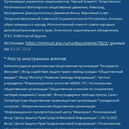
Организации украинских националистов, Черный Комитет, Татарстанское
Региональное Всетатарское общественное движение, Невоград,
Молодежное Демократическое Движение Весна, Верховный Совет
Татарской Автономной Советской Социалистической Республики, Конгресс
ойрат-калмыцкого народа, Исполнительный комитет совета народных
депутатов Красноярского края, Этническое национальное объединение,
ЛГБТ, Я.МЫ Сергей Фургал
Источник:
https://minjust.gov.ru/ru/documents/7822/
данные
на
03.05.2024
* Реестр иностранных агентов:
Калининградская региональная общественная организация "Экозащита!-Женсовет", Фонд содействия защите прав и свобод граждан "Общественный вердикт", Фонд "Институт Развития Свободы Информации", Частное учреждение "Информационное агентство МЕМО. РУ", Региональная общественная организация "Общественная комиссия по сохранению наследия академика Сахарова", Фонд поддержки свободы прессы, Санкт-Петербургская общественная правозащитная организация "Гражданский контроль", Межрегиональная общественная организация "Информационно-просветительский центр "Мемориал", Региональный Фонд "Центр Защиты Прав Средств Массовой Информации", с 05.12.2023 Фонд "Центр Защиты Прав Средств массовой информации", Региональная общественная благотворительная организация помощи беженцам и мигрантам "Гражданское содействие", Негосударственное образовательное учреждение дополнительного профессионального образования (повышение квалификации) специалистов "АКАДЕМИЯ ПО ПРАВАМ ЧЕЛОВЕКА", Свердловская региональная общественная организация "Сутяжник", Автономная некоммерческая организация "Центр независимых социологических исследований", Союз общественных объединений "Российский исследовательский центр по правам человека", Региональное общественное учреждение научно-информационный центр "МЕМОРИАЛ", Некоммерческая организация "Фонд защиты гласности", Автономная некоммерческая организация "Институт прав человека", Городская общественная организация "Екатеринбургское общество "МЕМОРИАЛ", Городская общественная организация "Рязанское историко-просветительское и правозащитное общество "Мемориал" (Рязанский Мемориал), Челябинский региональный орган общественной самодеятельности – женское общественное объединение "Женщины Евразии", Челябинский региональный орган общественной самодеятельности "Уральская правозащитная группа", Фонд содействия защите здоровья и социальной справедливости имени Андрея Рылькова, Автономная Некоммерческая Организация "Аналитический Центр Юрия Левады", Автономная некоммерческая организация социальной поддержки населения "Проект Апрель", Региональная общественная организация помощи женщинам и детям, находящимся в кризисной ситуации "Информационно-методический центр "Анна", Фонд содействия развитию массовых коммуникаций и правовому просвещению "Так-так-Так", Фонд содействия устойчивому развитию "Серебряная тайга", Свердловский региональный общественный фонд социальных проектов "Новое время", "Idel.Реалии", Кавказ.Реалии, Крым.Реалии, Телеканал Настоящее Время, Татаро-башкирская служба Радио Свобода (Azatliq Radiosi), Радио Свободная Европа/Радио Свобода (PCE/PC), "Сибирь.Реалии", "Фактограф", Благотворительный фонд помощи осужденным и их семьям, Автономная некоммерческая организация "Институт глобализации и социальных движений", Фонд "В защиту прав заключенных", Частное учреждение "Центр поддержки и содействия развитию средств массовой информации", Пензенский региональный общественный благотворительный фонд "Гражданский союз", "Север.Реалии", Некоммерческая организация Фонд "Правовая инициатива", Общество с ограниченной ответственностью "Радио Свободная Европа/Радио Свобода", Чешское информационное агентство "MEDIUM-ORIENT", Красноярская региональная общественная организация "Мы против СПИДа", Камалягин Денис Николаевич, Маркелов Сергей Евгеньевич, Пономарев Лев Александрович, Савицкая Людмила Алексеевна, Автономная некоммерческая организация "Центр по работе с проблемой насилия "НАСИЛИЮ.НЕТ", Межрегиональный профессиональный союз работников здравоохранения "Альянс врачей", Юридическое лицо, зарегистрированное в Латвийской Республике, SIA "Medusa Project" (регистрационный номер 40103797863, дата регистрации 10.06.2014), Некоммерческая организация "Фонд по борьбе с коррупцией", Автономная некоммерческая организация "Институт права и публичной политики", Баданин Роман Сергеевич, Гликин Максим Александрович, Железнова Мария Михайловна, Лукьянова Юлия Сергеевна, Маетная Елизавета Витальевна, Маняхин Петр Борисович, Чуракова Ольга Владимировна, Ярош Юлия Петровна, Юридическое лицо "The Insider SIA", зарегистрированное в Риге, Латвийская Республика (дата регистрации 26.06.2015), являющееся администратором доменного имени интернет-издания "The Insider SIA", https://theins.ru, Постернак Алексей Евгеньевич, Рубин Михаил Аркадьевич, Анин Роман Александрович, Юридическое лицо Istories fonds, зарегистрированное в Латвийской Республике (регистрационный номер 50008295751, дата регистрации 24.02.2020), Великовский Дмитрий Александрович, Долинина Ирина Николаевна, Мароховская Алеся Алексеевна, Шлейнов Роман Юрьевич, Шмагун Олеся Валентиновна, Общество с ограниченной ответственностью "Альтаир 2021", Общество с ограниченной ответственностью "Вега 2021", Общество с ограниченной ответственностью "Главный редактор 2021", Общество с ограниченной ответственностью "Ромашки монолит", Важенков Артем Валерьевич, Ивановская областная общественная организация "Центр гендерных исследований", Гурман Юрий Альбертович, Медиапроект "ОВД-Инфо", Егоров Владимир Владимирович, Жилинский Владимир Александрович, Общество с ограниченной ответственностью "ЗП", Иванова София Юрьевна, Карезина Инна Павловна, Кильтау Екатерина Викторовна, Петров Алексей Викторович, Пискунов Сергей Евгеньевич, Смирнов Сергей Сергеевич, Тихонов Михаил Сергеевич, Общество с ограниченной ответственностью "ЖУРНАЛИСТ-ИНОСТРАННЫЙ АГЕНТ", Арапова Галина Юрьевна, Вольтская Татьяна Анатольевна, Американская компания "Mason G.E.S. Anonymous Foundation" (США), являющаяся владельцем интернет-издания https://mnews.world/, Компания "Stichting Bellingcat", зарегистрированная в Нидерландах (дата регистрации 11.07.2018), Захаров Андрей Вячеславович, Клепиковская Екатерина Дмитриевна, Общество с ограниченной ответственностью "МЕМО", Перл Роман Александрович, Симонов Евгений Алексеевич, Соловьева Елена Анатольевна, Сотников Даниил Владимирович, Сурначева Елизавета Дмитриевна, Автономная некоммерческая организация по защите прав человека и информированию населения "Якутия – Наше Мнение", Общество с ограниченной ответственностью "Москоу диджитал медиа", с 26.01.2023 Общество с ограниченной ответственностью "Чайка Белые сады", Ветошкина Валерия Валерьевна, Заговора Максим Александрович, Межрегиональное общественное движение "Российская ЛГБТ - сеть", Оленичев Максим Владимирович, Павлов Иван Юрьевич, Скворцова Елена Сергеевна, Общество с ограниченной ответственностью "Как бы инагент", Кочетков Игорь Викторович, Общество с ограниченной ответственностью "Честные выборы", Еланчик Олег Александрович, Общество с ограниченной ответственностью "Нобелевский призыв", Гималова Регина Эмилевна, Григорьев Андрей Валерьевич, Григорьева Алина Александровна, Ассоциация по содействию защите прав призывников, альтернативнослужащих и военнослужащих "Правозащитная группа "Гражданин.Армия.Право", Хисамова Регина Фаритовна, Автономная некоммерческая организация по реализации социально-правовых программ "Лилит", Дальневосточное общественное движение "Маяк", Санкт-Петербургская ЛГБТ-инициативная группа "Выход", Инициативная группа ЛГБТ+ "Реверс", Алексеев Андрей Викторович, Бекбулатова Таисия Львовна, Беляев Иван Михайлович, Владыкина Елена Сергеевна, Гельман Марат Александрович, Никульшина Вероника Юрьевна, Толоконникова Надежда Андреевна, Шендерович Виктор Анатольевич, Общество с ограниченной ответственностью "Данное сообщение", Общество с ограниченной ответственностью Издательский дом "Новая глава", Айнбиндер Александра Александровна, Московский комьюнити-центр для ЛГБТ+инициатив, Благотворительный фонд развития филантропии, Deutsche Welle (Германия, Kurt-Schumacher-Strasse 3, 53113 Bonn), Борзунова Мария Михайловна, Воробьев Виктор Викторович, Голубева Анна Львовна, Константинова Алла Михайловна, Малкова Ирина Владимировна, Мурадов Мурад Абдулгалимович, Осетинская Елизавета Николаевна, Понасенков Евгений Николаевич, Ганапольский Матвей Юрьевич, Киселев Евгений Алексеевич, Борухович Ирина Григорьевна, Дремин Иван Тимофеевич, Дубровский Дмитрий Викторович, Красноярская региональная общественная организация поддержки и развития альтернативных образовательных технологий и межкультурных коммуникаций "ИНТЕРРА", Маяковская Екатерина Алексеевна, Фейгин Марк Захарович, Филимонов Андрей Викторович, Дзугкоева Регина Николаевна, Доброхотов Роман Александрович, Дудь Юрий Александрович, Елкин Сергей Владимирович, Кругликов Кирилл Игоревич, Сабунаева Мария Леонидовна, Семенов Алексей Владимирович, Шаинян Карен Багратович, Шульман Екатерина Михайловна, Асафьев Артур Валерьевич, Вахштайн Виктор Семенович, Венедиктов Алексей Алексеевич, Лушникова Екатерина Евгеньевна, Волков Леонид Михайлович, Невзоров Александр Глебович, Пархоменко Сергей Борисович, Сироткин Ярослав Николаевич, Кара-Мурза Владимир Владимирович, Баранова Наталья Владимировна, Гозман Леонид Яковлевич, Кагарлицкий Борис Юльевич, Климарев Михаил Валерьевич, Милов Владимир Станиславович, Автономная некоммерческая организация Краснодарский центр современного искусства "Типография", Моргенштерн Алишер Тагирович, Соболь Любовь Эдуардовна, Общество с ограниченной ответственностью "ЛИЗА НОРМ", Каспаров Гарри Кимович, Ходорковский Михаил Борисович, Общество с ограниченной ответственностью "Апрельские тезисы", Данилович Ирина Брониславовна, Кашин Олег Владимирович, Петров Николай Владимирович, Пивоваров Алексей Владимирович, Соколов Михаил Владимирович, Цветкова Юлия Владимировна, Чичваркин Евгений Александрович, Комитет против пыток/Команда против пыток, Общество с ограниченной ответственностью "Первый научный", Общество с ограниченной ответственностью "Вертолет и ко", Белоцерковская Вероника Борисовна, Кац Максим Евгеньевич, Лазарева Татьяна Юрьевна, Шаведдинов Руслан Табризович, Яшин Илья Валерьевич, Общество с ограниченной ответственностью "Иноагент ААВ", Алешковский Дмитрий Петрович, Альбац Евгения Марковна, Быков Дмитрий Львович, Галямина Юлия Евгеньевна, Лойко Сергей Леонидович, Мартынов Кирилл Константинович, Медведев Сергей Александрович, Крашенинников Федор Геннадиевич, Гордеева Катерина Вл