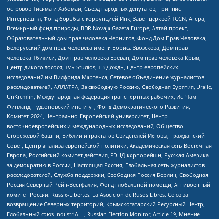
островов Тисима и Хабомаи, Съезд народных депутатов, Гринпис
Интернешнл, Фонд борьбы с коррупцией Инк, Завет церквей TCCN, Агора,
Всемирный фонд природы, BDR Novaja Gazeta-Europe, Алтай проект,
Образовательный дом прав человека Чернигов, Фонд Дом Прав Человека,
Белорусский дом прав человека имени Бориса Звозскова, Дом прав
человека Тбилиси, Дом прав человека Ереван, Дом прав человека Крым,
Центр дикого лосося, TVR Studios, ТВ Дождь, Центр европейских
исследований им Вилфрида Мартенса, Сетевое объединение журналистов
расследователей, АЛЛАТРА, За свободную Россию, Свободная Бурятия, Uralic,
UnKremlin, Международная федерация транспортных рабочих, ИстЧам
Финланд, Гудзоновский институт, Фонд Демократического Развития,
Комитет-2024, Центрально-Европейский университет, Центр
восточноевропейских и международных исследований, Общество
Сторожевой башни, Библии и трактатов Свидетелей Иеговы, Гражданский
Совет, Центр анализа европейской политики, Академическая сеть Восточная
Европа, Российский комитет действия, РЭНД корпорейшн, Русская Америка
за демократию в России, Настоящая Россия, Глобальная сеть журналистов-
расследователей, Служба поддержки, Свободная Россия Берлин, Свободная
Россия Северный Рейн-Вестфалия, Фонд глобальной помощи, Антивоенный
комитет России, Russie-Libertes, La Asocicion de Rusos Libres, Союз за
возвращение Северных территорий, Крымскотатарский Ресурсный Центр,
Глобальный союз IndustriALL, Russian Election Monitor, Article 19, Мнение