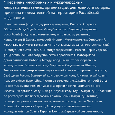
* Перечень иностранных и международных
неправительственных организаций, деятельность которых
признана нежелательной на территории Российской
Федерации:
Национальный фонд в поддержку демократии, Институт Открытое
Общество Фонд Содействия, Фонд Открытое общество, Американо-
российский фонд по экономическому и правовому развитию,
Национальный Демократический Институт Международных Отношений,
MEDIA DEVELOPMENT INVESTMENT FUND, Международный Республиканский
Институт, Открытая Россия, Институт современной России, Черноморский
фонд регионального сотрудничества, Европейская Платформа за
Демократические Выборы, Международный центр электоральных
исследований, Германский фонд Маршалла Соединенных Штатов,
Тихоокеанский центр защиты окружающей среды и природных ресурсов,
Свободная Россия, Всемирный конгресс украинцев, Атлантический совет,
Человек в беде, Европейский фонд за демократию, Джеймстаунский фонд,
Прожект Хармони, Родники дракона, Врачи против насильственного
извлечения органов, Фалунь Дафа, Друзья Фалуньгун, Фалуньгун, Коалиция
по расследованию преследования в отношении Фалуньгун в Китае,
Всемирная организация по расследованию преследований Фалуньгун,
Пражский гражданский центр, Ассоциация школ политических
исследований при Совете Европы, Центр либеральной современности,