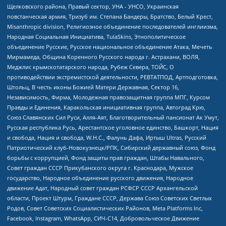
Щелковского района, Правый сектор, УНА - УНСО, Украинская
повстанческая армия, Тризуб им. Степана Бандеры, Братство, Белый Крест,
Misanthropic division, Религиозное объединение последователей инглиизма,
Народная Социальная Инициатива, TulaSkins, Этнополитическое
объединение Русские, Русское национальное объединение Атака, Мечеть
Мирмамеда, Община Коренного Русского народа г. Астрахани, ВОЛЯ,
Меджлис крымскотатарского народа, Рубеж Севера, ТОЙС, О
противодействии экстремистской деятельности, РЕВТАТПОД, Артподготовка,
Штольц, В честь иконы Божией Матери Державная, Сектор 16,
Независимость, Фирма, Молодежная правозащитная группа МПГ, Курсом
Правды и Единения, Каракольская инициативная группа, Автоград Крю,
Союз Славянских Сил Руси, Алля-Аят, Благотворительный пансионат Ак Умут,
Русская республика Русь, Арестантское уголовное единство, Башкорт, Нация
и свобода, Нация и свобода, W.H.С., Фалунь Дафа, Иртыш Ultras, Русский
Патриотический клуб-Новокузнецк/РПК, Сибирский державный союз, Фонд
борьбы с коррупцией, Фонд защиты прав граждан, Штабы Навального,
Совет граждан СССР Прикубанского округа г. Краснодара, Мужское
государство, Народное объединение русского движения, Народное
движение Адат, Народный совет граждан РСФСР СССР Архангельской
области, Проект Штурм, Граждане СССР, Держава Союз Советских Светлых
Родов, Совет Советских Социалистических Районов, Meta Platforms Inc,
Facebook, Instagram, WhatsApp, СИЧ-С14, Добровольческое Движение