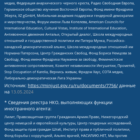
медиа, Федерация анархического черного креста, Радио Свободная Европа,
Германское общество изучения Восточной Европы, Фонд имени Фридриха
Эберта, XZ gGmbH, Мобильная академия поддержки гендерной демократии
и миротворчества, Форум имени Льва Копелева, American Councils for
International Education, Cultural Vistas, Institute of International Education,
Антивоенное движение Антальи, Открытый диалог, Школа международных
отношений и государственной политики им Питера Мунка, Российско-
канадский демократический альянс, Школа международных отношений им
Нормана Патерсона, Центр Гражданских Свобод, Фонд Бориса Немцова за
Свободу, Фонд имени Фридриха Науманна за свободу, Феминистское
антивоенное сопротивление, Комитет независимости Ингушетии, Прометей,
Stop Occupation of Karelia, Вернись живым, Фридом Хаус, СОТА медиа,
Либерально-демократическая Лига Украины
Источник:
https://minjust.gov.ru/ru/documents/7756/
данные
на
13.05.2024
* Сведения реестра НКО, выполняющих функции
иностранного агента:
Лилит, Правозащитная группа Гражданин.Армия.Право, Нижегородский
центр немецкой и европейской культуры, Центр гендерных исследований,
Фонд защиты прав граждан Штаб, Институт права и публичной политики,
Фонд борьбы с коррупцией, Альянс врачей, НАСИЛИЮ.НЕТ, Мы против