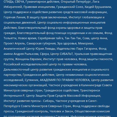
СПИДа, СВЕЧА, Гуманитарное действие, Открытый Петербург, Лига
Избирателей, Правовая инициатива, Гражданский Союз, Хасдей Ерушалаим,
Центр поддержки и содействия развитию средств массовой информации,
Горячая Линия, В защиту прав заключенных, Институт глобализации и
социальных движений, Центр социально-информационных инициатив
Действие, Благотворительный фонд охраны здоровья и защиты прав
граждан, Благотворительный фонд помощи осужденным и их семьям, Фонд
Тольятти, Новое время, Серебряная тайга, Так-Так-Так, Сова, центр Анна,
Проект Апрель, Самарская губерния, Эра здоровья, Мемориал,
Аналитический Центр Юрия Левады, Издательство Парк Гагарина, Фонд
имени Андрея Рылькова, Сфера, Центр СИБАЛЬТ, Уральская правозащитная
группа, Женщины Евразии, Институт прав человека, Фонд защиты гласности,
Российский исследовательский центр по правам человека,
Дальневосточный центр развития гражданских инициатив и социального
партнерства, Гражданское действие, Центр независимых социологических
исследований, Сутяжник, АКАДЕМИЯ ПО ПРАВАМ ЧЕЛОВЕКА, Центр развития
некоммерческих организаций, Частное учреждение в Калининграде Совета
Министров северных стран, Гражданское содействие, Трансперенси
Интернешнл-Р, Центр Защиты Прав Средств Массовой Информации,
Институт развития прессы - Сибирь, Частное учреждение в Санкт-
Петербурге Совета Министров Северных Стран, Фонд поддержки свободы
прессы, Гражданский контроль, Человек и Закон, Общественная комиссия
по сохранению наследия академика Сахарова, Информационное агентство