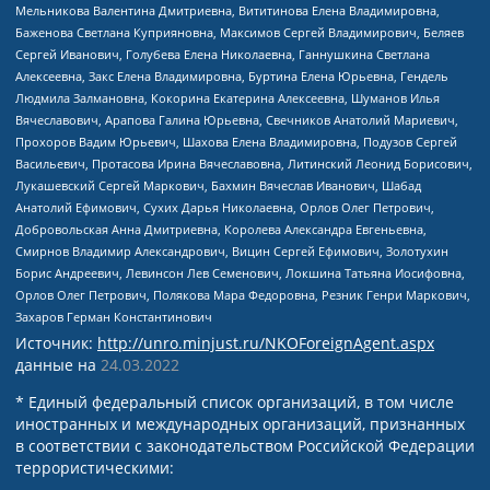
Мельникова Валентина Дмитриевна, Вититинова Елена Владимировна,
Баженова Светлана Куприяновна, Максимов Сергей Владимирович, Беляев
Сергей Иванович, Голубева Елена Николаевна, Ганнушкина Светлана
Алексеевна, Закс Елена Владимировна, Буртина Елена Юрьевна, Гендель
Людмила Залмановна, Кокорина Екатерина Алексеевна, Шуманов Илья
Вячеславович, Арапова Галина Юрьевна, Свечников Анатолий Мариевич,
Прохоров Вадим Юрьевич, Шахова Елена Владимировна, Подузов Сергей
Васильевич, Протасова Ирина Вячеславовна, Литинский Леонид Борисович,
Лукашевский Сергей Маркович, Бахмин Вячеслав Иванович, Шабад
Анатолий Ефимович, Сухих Дарья Николаевна, Орлов Олег Петрович,
Добровольская Анна Дмитриевна, Королева Александра Евгеньевна,
Смирнов Владимир Александрович, Вицин Сергей Ефимович, Золотухин
Борис Андреевич, Левинсон Лев Семенович, Локшина Татьяна Иосифовна,
Орлов Олег Петрович, Полякова Мара Федоровна, Резник Генри Маркович,
Захаров Герман Константинович
Источник:
http://unro.minjust.ru/NKOForeignAgent.aspx
данные на
24.03.2022
* Единый федеральный список организаций, в том числе
иностранных и международных организаций, признанных
в соответствии с законодательством Российской Федерации
террористическими: