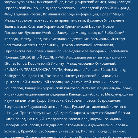
Форум русскоязычных европейцев, Немецко-русский обмен, Бард колледж,
Европейский выбор, Фонд Ходорковского, Оксфордский российский фонд,
Фонд Будущее России, Компания свободы информации, Проект Медиа,
Международное партнерство за права человека, Духовное Управление
Евангельских Христиан Украинской Христианской Церкви, Новое
Поколение, Духовное Учебное Заведение Международный Библейский
Колледж, Международное христианское движение, Всемирный Институт
Саентологических Предприятий, Церковь Духовной Технологии,
Европейская сеть организаций по наблюдению за выборами, Республика
Польша, СВОБОДНЫЙ ИДЕЛЬ-УРАЛ, Ассоциация развития журналистики,
IStories fonds, Королевский Институт Международных Отношений,
КРИМСЬКА ПРАВОЗАХИСНА ГРУПА, Фонд имени Генриха Бёлля, Stichting
Bellingcat, Bellingcat Ltd, The Insider, Институт правовой инициативы
Центральной и Восточной Европы, Фонд Открытой Эстонии, Calvert 22
Foundation, Канадский украинский конгресс, Институт Макдональда-Лорье,
Украинская национальная федерация Канады, Декабристы, Международный
научный центр им Вудро Вильсона, Свободная пресса, Возрождение,
Всеукраинский духовный центр , Риддл, Русский антивоенный комитет в
Швеции, Проект Медуза, Фонд Андрея Сахарова, Форум свободной России,
Лига Свободных Наций, Transparеncy International, Форум Свободных
Народов ПостРоссии, Солидарность с гражданским движением в России –
Solidarus, КрымSOS, Свободный университет, Институт государственного
управления, Форум гражданского общества Россия, Беллона, Союз жителей