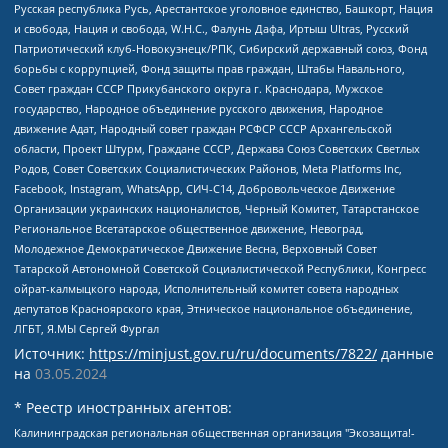
Русская республика Русь, Арестантское уголовное единство, Башкорт, Нация
и свобода, Нация и свобода, W.H.С., Фалунь Дафа, Иртыш Ultras, Русский
Патриотический клуб-Новокузнецк/РПК, Сибирский державный союз, Фонд
борьбы с коррупцией, Фонд защиты прав граждан, Штабы Навального,
Совет граждан СССР Прикубанского округа г. Краснодара, Мужское
государство, Народное объединение русского движения, Народное
движение Адат, Народный совет граждан РСФСР СССР Архангельской
области, Проект Штурм, Граждане СССР, Держава Союз Советских Светлых
Родов, Совет Советских Социалистических Районов, Meta Platforms Inc,
Facebook, Instagram, WhatsApp, СИЧ-С14, Добровольческое Движение
Организации украинских националистов, Черный Комитет, Татарстанское
Региональное Всетатарское общественное движение, Невоград,
Молодежное Демократическое Движение Весна, Верховный Совет
Татарской Автономной Советской Социалистической Республики, Конгресс
ойрат-калмыцкого народа, Исполнительный комитет совета народных
депутатов Красноярского края, Этническое национальное объединение,
ЛГБТ, Я.МЫ Сергей Фургал
Источник:
https://minjust.gov.ru/ru/documents/7822/
данные
на
03.05.2024
* Реестр иностранных агентов:
Калининградская региональная общественная организация "Экозащита!-Женсовет", Фонд содействия защите прав и свобод граждан "Общественный вердикт", Фонд "Институт Развития Свободы Информации", Частное учреждение "Информационное агентство МЕМО. РУ", Региональная общественная организация "Общественная комиссия по сохранению наследия академика Сахарова", Фонд поддержки свободы прессы, Санкт-Петербургская общественная правозащитная организация "Гражданский контроль", Межрегиональная общественная организация "Информационно-просветительский центр "Мемориал", Региональный Фонд "Центр Защиты Прав Средств Массовой Информации", с 05.12.2023 Фонд "Центр Защиты Прав Средств массовой информации", Региональная общественная благотворительная организация помощи беженцам и мигрантам "Гражданское содействие", Негосударственное образовательное учреждение дополнительного профессионального образования (повышение квалификации) специалистов "АКАДЕМИЯ ПО ПРАВАМ ЧЕЛОВЕКА", Свердловская региональная общественная организация "Сутяжник", Автономная некоммерческая организация "Центр независимых социологических исследований", Союз общественных объединений "Российский исследовательский центр по правам человека", Региональное общественное учреждение научно-информационный центр "МЕМОРИАЛ", Некоммерческая организация "Фонд защиты гласности", Автономная некоммерческая организация "Институт прав человека", Городская общественная организация "Екатеринбургское общество "МЕМОРИАЛ", Городская общественная организация "Рязанское историко-просветительское и правозащитное общество "Мемориал" (Рязанский Мемориал), Челябинский региональный орган общественной самодеятельности – женское общественное объединение "Женщины Евразии", Челябинский региональный орган общественной самодеятельности "Уральская правозащитная группа", Фонд содействия защите здоровья и социальной справедливости имени Андрея Рылькова, Автономная Некоммерческая Организация "Аналитический Центр Юрия Левады", Автономная некоммерческая организация социальной поддержки населения "Проект Апрель", Региональная общественная организация помощи женщинам и детям, находящимся в кризисной ситуации "Информационно-методический центр "Анна", Фонд содействия развитию массовых коммуникаций и правовому просвещению "Так-так-Так", Фонд содействия устойчивому развитию "Серебряная тайга", Свердловский региональный общественный фонд социальных проектов "Новое время", "Idel.Реалии", Кавказ.Реалии, Крым.Реалии, Телеканал Настоящее Время, Татаро-башкирская служба Радио Свобода (Azatliq Radiosi), Радио Свободная Европа/Радио Свобода (PCE/PC), "Сибирь.Реалии", "Фактограф", Благотворительный фонд помощи осужденным и их семьям, Автономная некоммерческая организация "Институт глобализации и социальных движений", Фонд "В защиту прав заключенных", Частное учреждение "Центр поддержки и содействия развитию средств массовой информации", Пензенский региональный общественный благотворительный фонд "Гражданский союз", "Север.Реалии", Некоммерческая организация Фонд "Правовая инициатива", Общество с ограниченной ответственностью "Радио Свободная Европа/Радио Свобода", Чешское информационное агентство "MEDIUM-ORIENT", Красноярская региональная общественная организация "Мы против СПИДа", Камалягин Денис Николаевич, Маркелов Сергей Евгеньевич, Пономарев Лев Александрович, Савицкая Людмила Алексеевна, Автономная некоммерческая организация "Центр по работе с проблемой насилия "НАСИЛИЮ.НЕТ", Межрегиональный профессиональный союз работников здравоохранения "Альянс врачей", Юридическое лицо, зарегистрированное в Латвийской Республике, SIA "Medusa Project" (регистрационный номер 40103797863, дата регистрации 10.06.2014), Некоммерческая организация "Фонд по борьбе с коррупцией", Автономная некоммерческая организация "Институт права и публичной политики", Баданин Роман Сергеевич, Гликин Максим Александрович, Железнова Мария Михайловна, Лукьянова Юлия Сергеевна, Маетная Елизавета Витальевна, Маняхин Петр Борисович, Чуракова Ольга Владимировна, Ярош Юлия Петровна, Юридическое лицо "The Insider SIA", зарегистрированное в Риге, Латвийская Республика (дата регистрации 26.06.2015), являющееся администратором доменного имени интернет-издания "The Insider SIA", https://theins.ru, Постернак Алексей Евгеньевич, Рубин Михаил Аркадьевич, Анин Роман Александрович, Юридическое лицо Istories fonds, зарегистрированное в Латвийской Республике (регистрационный номер 50008295751, дата регистрации 24.02.2020), Великовский Дмитрий Александрович, Долинина Ирина Николаевна, Мароховская Алеся Алексеевна, Шлейнов Роман Юрьевич, Шмагун Олеся Валентиновна, Общество с ограниченной ответственностью "Альтаир 2021", Общество с ограниченной ответственностью "Вега 2021", Общество с ограниченной ответственностью "Главный редактор 2021", Общество с ограниченной ответственностью "Ромашки монолит", Важенков Артем Валерьевич, Ивановская областная общественная организация "Центр гендерных исследований", Гурман Юрий Альбертович, Медиапроект "ОВД-Инфо", Егоров Владимир Владимирович, Жилинский Владимир Александрович, Общество с ограниченной ответственностью "ЗП", Иванова София Юрьевна, Карезина Инна Павловна, Кильтау Екатерина Викторовна, Петров Алексей Викторович, Пискунов Сергей Евгеньевич, Смирнов Сергей Сергеевич, Тихонов Михаил Сергеевич, Общество с ограниченной ответственностью "ЖУРНАЛИСТ-ИНОСТРАННЫЙ АГЕНТ", Арапова Галина Юрьевна, Вольтская Татьяна Анатольевна, Американская компания "Mason G.E.S. Anonymous Foundation" (США), являющаяся владельцем интернет-издания https://mnews.world/, Компания "Stichting Bellingcat", зарегистрированная в Нидерландах (дата регистрации 11.07.2018), Захаров Андрей Вячеславович, Клепиковская Екатерина Дмитриевна, Общество с ограниченной ответственностью "МЕМО", Перл Роман Александрович, Симонов Евгений Алексеевич, Соловьева Елена Анатольевна, Сотников Даниил Владимирович, Сурначева Елизавета Дмитриевна, Автономная некоммерческая организация по защите прав человека и информированию населения "Якутия – Наше Мнение", Общество с ограниченной ответственностью "Москоу диджитал медиа", с 26.01.2023 Общество с ограниченной ответственностью "Чайка Белые сады", Ветошкина Валерия Валерьевна, Заговора Максим Александрович, Межрегиональное общественное движение "Российская ЛГБТ - сеть", Оленичев Максим Владимирович, Павлов Иван Юрьевич, Скворцова Елена Сергеевна, Общество с ограниченной ответственностью "Как бы инагент", Кочетков Игорь Викторович, Общество с ограниченной ответственностью "Честные выборы", Еланчик Олег Александрович, Общество с ограниченной ответственностью "Нобелевский призыв", Гималова Регина Эмилевна, Григорьев Андрей Валерьевич, Григорьева Алина Александровна, Ассоциация по содействию защите прав призывников, альтернативнослужащих и военнослужащих "Правозащитная группа "Гражданин.Армия.Право", Хисамова Регина Фаритовна, Автономная некоммерческая организация по реализации социально-правовых программ "Лилит", Дальневосточное общественное движение "Маяк", Санкт-Петербургская ЛГБТ-инициативная группа "Выход", Инициативная группа ЛГБТ+ "Реверс", Алексеев Андрей Викторович, Бекбулатова Таисия Львовна, Беляев Иван Михайлович, Владыкина Елена Сергеевна, Гельман Марат Александрович, Никульшина Вероника Юрьевна, Толоконникова Надежда Андреевна, Шендерович Виктор Анатольевич, Общество с ограниченной ответственностью "Данное сообщение", Общество с ограниченной ответственностью Издательский дом "Новая глава", Айнбиндер Александра Александровна, Московский комьюнити-центр для ЛГБТ+инициатив, Благотворительный фонд развития филантропии, Deutsche Welle (Германия, Kurt-Schumacher-Strasse 3, 53113 Bonn), Борзунова Мария Михайловна, Воробьев Виктор Викторович, Голубева Анна Львовна, Константинова Алла Михайловна, Малкова Ирина Владимировна, Мурадов Мурад Абдулгалимович, Осетинская Елизавета Николаевна, Понасенков Евгений Николаевич, Ганапольский Матвей Юрьевич, Киселев Евгений Алексеевич, Борухович Ирина Григорьевна, Дремин Иван Тимофеевич, Дубровский Дмитрий Викторович, Красноярская региональная общественная организация поддержки и развития альтернативных образовательных технологий и межкультурных коммуникаций "ИНТЕРРА", Маяковская Екатерина Алексеевна, Фейгин Марк Захарович, Филимонов Андрей Викторович, Дзугкоева Регина Николаевна, Доброхотов Роман Александрович, Дудь Юрий Александрович, Елкин Сергей Владимирович, Кругликов Кирилл Игоревич, Сабунаева Мария Леонидовна, Семенов Алексей Владимирович, Шаинян Карен Багратович, Шульман Екатерина Михайловна, Асафьев Артур Валерьевич, Вахштайн Виктор Семенович, Венедиктов Алексей Алексеевич, Лушникова Екатерина Евгеньевна, Волков Леонид Михайлович, Невзоров Александр Глебович, Пархоменко Сергей Борисович, Сироткин Ярослав Николаевич, Кара-Мурза Владимир Владимирович, Баранова Наталья Владимировна, Гозман Леонид Яковлевич, Кагарлицкий Борис Юльевич, Климарев Михаил Валерьевич, Милов Владимир Станиславович, Автономная некоммерческая организация Краснодарский центр современного искусства "Типография", Моргенштерн Алишер Тагирович, Соболь Любовь Эдуардовна, Общество с ограниченной ответственностью "ЛИЗА НОРМ", Каспаров Гарри Кимович, Ходорковский Михаил Борисович, Общество с ограниченной ответственностью "Апрельские тезисы", Данилович Ирина Брониславовна, Кашин Олег Владимирович, Петров Николай Владимирович, Пивоваров Алексей Владимирович, Соколов Михаил Владимирович, Цветкова Юлия Владимировна, Чичваркин Евгений Александрович, Комитет против пыток/Команда против пыток, Общество с ограниченной ответственностью "Первый научный", Общество с ограниченной ответственностью "Вертолет и ко", Белоцерковская Вероника Борисовна, Кац Максим Евгеньевич, Лазарева Татьяна Юрьевна, Шаведдинов Руслан Табризович, Яшин Илья Валерьевич, Общество с ограниченной ответственностью "Иноагент ААВ", Алешковский Дмитрий Петрович, Альбац Евгения Марковна, Быков Дмитрий Львович, Галямина Юлия Евгеньевна, Лойко Сергей Леонидович, Мартынов Кирилл Константинович, Медведев Сергей Александрович, Крашенинников Федор Геннадиевич, Гордеева Катерина Вл