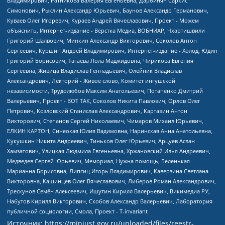
Источник:
https://minjust.gov.ru/uploaded/files/reestr-