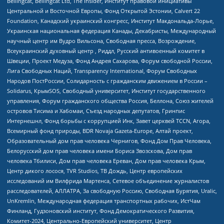
Bellingcat, Bellingcat Ltd, The Insider, Институт правовой инициативы
Центральной и Восточной Европы, Фонд Открытой Эстонии, Calvert 22
Foundation, Канадский украинский конгресс, Институт Макдональда-Лорье,
Украинская национальная федерация Канады, Декабристы, Международный
научный центр им Вудро Вильсона, Свободная пресса, Возрождение,
Всеукраинский духовный центр , Риддл, Русский антивоенный комитет в
Швеции, Проект Медуза, Фонд Андрея Сахарова, Форум свободной России,
Лига Свободных Наций, Transparеncy International, Форум Свободных
Народов ПостРоссии, Солидарность с гражданским движением в России –
Solidarus, КрымSOS, Свободный университет, Институт государственного
управления, Форум гражданского общества Россия, Беллона, Союз жителей
островов Тисима и Хабомаи, Съезд народных депутатов, Гринпис
Интернешнл, Фонд борьбы с коррупцией Инк, Завет церквей TCCN, Агора,
Всемирный фонд природы, BDR Novaja Gazeta-Europe, Алтай проект,
Образовательный дом прав человека Чернигов, Фонд Дом Прав Человека,
Белорусский дом прав человека имени Бориса Звозскова, Дом прав
человека Тбилиси, Дом прав человека Ереван, Дом прав человека Крым,
Центр дикого лосося, TVR Studios, ТВ Дождь, Центр европейских
исследований им Вилфрида Мартенса, Сетевое объединение журналистов
расследователей, АЛЛАТРА, За свободную Россию, Свободная Бурятия, Uralic,
UnKremlin, Международная федерация транспортных рабочих, ИстЧам
Финланд, Гудзоновский институт, Фонд Демократического Развития,
Комитет-2024, Центрально-Европейский университет, Центр