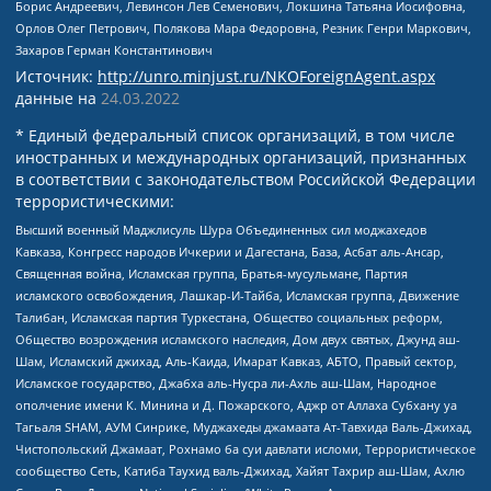
Борис Андреевич, Левинсон Лев Семенович, Локшина Татьяна Иосифовна,
Орлов Олег Петрович, Полякова Мара Федоровна, Резник Генри Маркович,
Захаров Герман Константинович
Источник:
http://unro.minjust.ru/NKOForeignAgent.aspx
данные на
24.03.2022
* Единый федеральный список организаций, в том числе
иностранных и международных организаций, признанных
в соответствии с законодательством Российской Федерации
террористическими:
Высший военный Маджлисуль Шура Объединенных сил моджахедов
Кавказа, Конгресс народов Ичкерии и Дагестана, База, Асбат аль-Ансар,
Священная война, Исламская группа, Братья-мусульмане, Партия
исламского освобождения, Лашкар-И-Тайба, Исламская группа, Движение
Талибан, Исламская партия Туркестана, Общество социальных реформ,
Общество возрождения исламского наследия, Дом двух святых, Джунд аш-
Шам, Исламский джихад, Аль-Каида, Имарат Кавказ, АБТО, Правый сектор,
Исламское государство, Джабха аль-Нусра ли-Ахль аш-Шам, Народное
ополчение имени К. Минина и Д. Пожарского, Аджр от Аллаха Субхану уа
Тагьаля SHAM, АУМ Синрике, Муджахеды джамаата Ат-Тавхида Валь-Джихад,
Чистопольский Джамаат, Рохнамо ба суи давлати исломи, Террористическое
сообщество Сеть, Катиба Таухид валь-Джихад, Хайят Тахрир аш-Шам, Ахлю