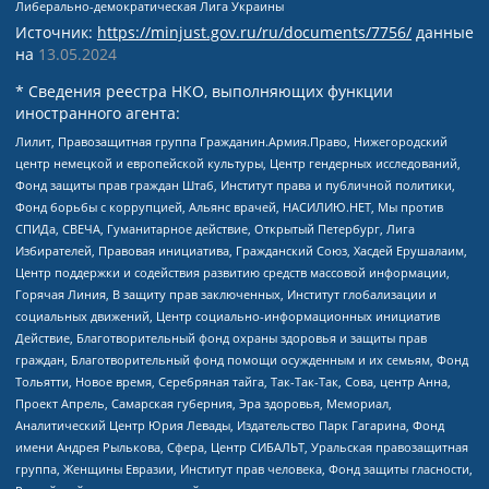
Либерально-демократическая Лига Украины
Источник:
https://minjust.gov.ru/ru/documents/7756/
данные
на
13.05.2024
* Сведения реестра НКО, выполняющих функции
иностранного агента:
Лилит, Правозащитная группа Гражданин.Армия.Право, Нижегородский
центр немецкой и европейской культуры, Центр гендерных исследований,
Фонд защиты прав граждан Штаб, Институт права и публичной политики,
Фонд борьбы с коррупцией, Альянс врачей, НАСИЛИЮ.НЕТ, Мы против
СПИДа, СВЕЧА, Гуманитарное действие, Открытый Петербург, Лига
Избирателей, Правовая инициатива, Гражданский Союз, Хасдей Ерушалаим,
Центр поддержки и содействия развитию средств массовой информации,
Горячая Линия, В защиту прав заключенных, Институт глобализации и
социальных движений, Центр социально-информационных инициатив
Действие, Благотворительный фонд охраны здоровья и защиты прав
граждан, Благотворительный фонд помощи осужденным и их семьям, Фонд
Тольятти, Новое время, Серебряная тайга, Так-Так-Так, Сова, центр Анна,
Проект Апрель, Самарская губерния, Эра здоровья, Мемориал,
Аналитический Центр Юрия Левады, Издательство Парк Гагарина, Фонд
имени Андрея Рылькова, Сфера, Центр СИБАЛЬТ, Уральская правозащитная
группа, Женщины Евразии, Институт прав человека, Фонд защиты гласности,