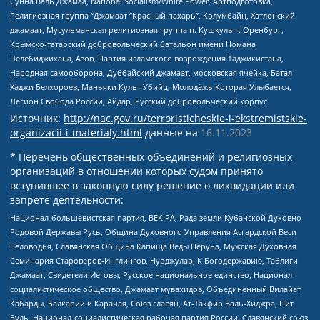
Сунна Валь Джамаа, National Socialism/White Power, Артподготовка,
Религиозная группа “Джамаат “Красный пахарь”, Колумбайн, Хатлонский
джамаат, Мусульманская религиозная группа п. Кушкуль г. Оренбург,
Крымско-татарский добровольческий батальон имени Номана
Челебиджихана, Азов, Партия исламского возрождения Таджикистана,
Народная самооборона, Дуббайский джамаат, московская ячейка, Батал-
Хаджи Белхороев, Маньяки Культ Убийц, Молодёжь Которая Улыбается,
Легион Свобода России, Айдар, Русский добровольческий корпус
Источник:
http://nac.gov.ru/terroristicheskie-i-ekstremistskie-
organizacii-i-materialy.html
данные на
16.11.2023
* Перечень общественных объединений и религиозных
организаций в отношении которых судом принято
вступившее в законную силу решение о ликвидации или
запрете деятельности:
Национал-большевистская партия, ВЕК РА, Рада земли Кубанской Духовно
Родовой Державы Русь, Община Духовного Управления Асгардской Веси
Беловодья, Славянская Община Капища Веды Перуна, Мужская Духовная
Семинария Староверов-Инглингов, Нурджулар, К Богодержавию, Таблиги
Джамаат, Свидетели Иеговы, Русское национальное единство, Национал-
социалистическое общество, Джамаат мувахидов, Объединенный Вилайат
Кабарды, Балкарии и Карачая, Союз славян, Ат-Такфир Валь-Хиджра, Пит
Буль, Национал-социалистическая рабочая партия России, Славянский союз,