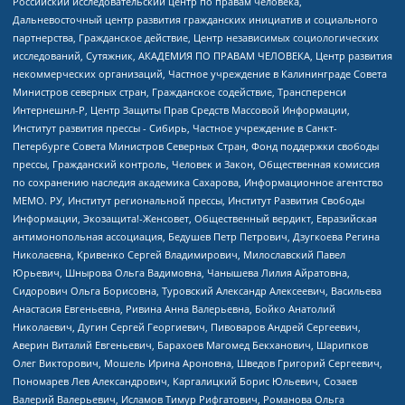
Российский исследовательский центр по правам человека,
Дальневосточный центр развития гражданских инициатив и социального
партнерства, Гражданское действие, Центр независимых социологических
исследований, Сутяжник, АКАДЕМИЯ ПО ПРАВАМ ЧЕЛОВЕКА, Центр развития
некоммерческих организаций, Частное учреждение в Калининграде Совета
Министров северных стран, Гражданское содействие, Трансперенси
Интернешнл-Р, Центр Защиты Прав Средств Массовой Информации,
Институт развития прессы - Сибирь, Частное учреждение в Санкт-
Петербурге Совета Министров Северных Стран, Фонд поддержки свободы
прессы, Гражданский контроль, Человек и Закон, Общественная комиссия
по сохранению наследия академика Сахарова, Информационное агентство
МЕМО. РУ, Институт региональной прессы, Институт Развития Свободы
Информации, Экозащита!-Женсовет, Общественный вердикт, Евразийская
антимонопольная ассоциация, Бедушев Петр Петрович, Дзугкоева Регина
Николаевна, Кривенко Сергей Владимирович, Милославский Павел
Юрьевич, Шнырова Ольга Вадимовна, Чанышева Лилия Айратовна,
Сидорович Ольга Борисовна, Туровский Александр Алексеевич, Васильева
Анастасия Евгеньевна, Ривина Анна Валерьевна, Бойко Анатолий
Николаевич, Дугин Сергей Георгиевич, Пивоваров Андрей Сергеевич,
Аверин Виталий Евгеньевич, Барахоев Магомед Бекханович, Шарипков
Олег Викторович, Мошель Ирина Ароновна, Шведов Григорий Сергеевич,
Пономарев Лев Александрович, Каргалицкий Борис Юльевич, Созаев
Валерий Валерьевич, Исламов Тимур Рифгатович, Романова Ольга