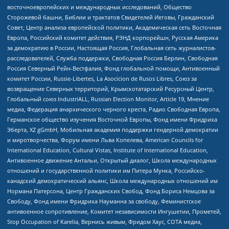
восточноевропейских и международных исследований, Общество
Сторожевой башни, Библии и трактатов Свидетелей Иеговы, Гражданский
Совет, Центр анализа европейской политики, Академическая сеть Восточная
Европа, Российский комитет действия, РЭНД корпорейшн, Русская Америка
за демократию в России, Настоящая Россия, Глобальная сеть журналистов-
расследователей, Служба поддержки, Свободная Россия Берлин, Свободная
Россия Северный Рейн-Вестфалия, Фонд глобальной помощи, Антивоенный
комитет России, Russie-Libertes, La Asocicion de Rusos Libres, Союз за
возвращение Северных территорий, Крымскотатарский Ресурсный Центр,
Глобальный союз IndustriALL, Russian Election Monitor, Article 19, Мнение
медиа, Федерация анархического черного креста, Радио Свободная Европа,
Германское общество изучения Восточной Европы, Фонд имени Фридриха
Эберта, XZ gGmbH, Мобильная академия поддержки гендерной демократии
и миротворчества, Форум имени Льва Копелева, American Councils for
International Education, Cultural Vistas, Institute of International Education,
Антивоенное движение Антальи, Открытый диалог, Школа международных
отношений и государственной политики им Питера Мунка, Российско-
канадский демократический альянс, Школа международных отношений им
Нормана Патерсона, Центр Гражданских Свобод, Фонд Бориса Немцова за
Свободу, Фонд имени Фридриха Науманна за свободу, Феминистское
антивоенное сопротивление, Комитет независимости Ингушетии, Прометей,
Stop Occupation of Karelia, Вернись живым, Фридом Хаус, СОТА медиа,