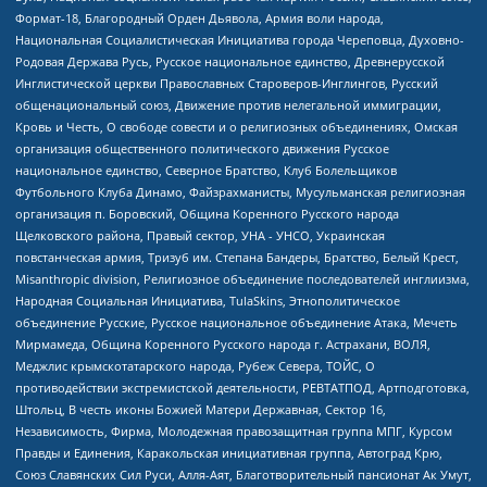
Формат-18, Благородный Орден Дьявола, Армия воли народа,
Национальная Социалистическая Инициатива города Череповца, Духовно-
Родовая Держава Русь, Русское национальное единство, Древнерусской
Инглистической церкви Православных Староверов-Инглингов, Русский
общенациональный союз, Движение против нелегальной иммиграции,
Кровь и Честь, О свободе совести и о религиозных объединениях, Омская
организация общественного политического движения Русское
национальное единство, Северное Братство, Клуб Болельщиков
Футбольного Клуба Динамо, Файзрахманисты, Мусульманская религиозная
организация п. Боровский, Община Коренного Русского народа
Щелковского района, Правый сектор, УНА - УНСО, Украинская
повстанческая армия, Тризуб им. Степана Бандеры, Братство, Белый Крест,
Misanthropic division, Религиозное объединение последователей инглиизма,
Народная Социальная Инициатива, TulaSkins, Этнополитическое
объединение Русские, Русское национальное объединение Атака, Мечеть
Мирмамеда, Община Коренного Русского народа г. Астрахани, ВОЛЯ,
Меджлис крымскотатарского народа, Рубеж Севера, ТОЙС, О
противодействии экстремистской деятельности, РЕВТАТПОД, Артподготовка,
Штольц, В честь иконы Божией Матери Державная, Сектор 16,
Независимость, Фирма, Молодежная правозащитная группа МПГ, Курсом
Правды и Единения, Каракольская инициативная группа, Автоград Крю,
Союз Славянских Сил Руси, Алля-Аят, Благотворительный пансионат Ак Умут,