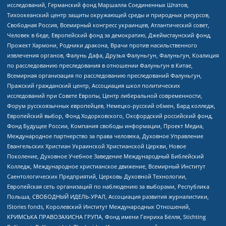
исследований, Германский фонд Маршалла Соединенных Штатов,
Тихоокеанский центр защиты окружающей среды и природных ресурсов,
Свободная Россия, Всемирный конгресс украинцев, Атлантический совет,
Человек в беде, Европейский фонд за демократию, Джеймстаунский фонд,
Прожект Хармони, Родники дракона, Врачи против насильственного
извлечения органов, Фалунь Дафа, Друзья Фалуньгун, Фалуньгун, Коалиция
по расследованию преследования в отношении Фалуньгун в Китае,
Всемирная организация по расследованию преследований Фалуньгун,
Пражский гражданский центр, Ассоциация школ политических
исследований при Совете Европы, Центр либеральной современности,
Форум русскоязычных европейцев, Немецко-русский обмен, Бард колледж,
Европейский выбор, Фонд Ходорковского, Оксфордский российский фонд,
Фонд Будущее России, Компания свободы информации, Проект Медиа,
Международное партнерство за права человека, Духовное Управление
Евангельских Христиан Украинской Христианской Церкви, Новое
Поколение, Духовное Учебное Заведение Международный Библейский
Колледж, Международное христианское движение, Всемирный Институт
Саентологических Предприятий, Церковь Духовной Технологии,
Европейская сеть организаций по наблюдению за выборами, Республика
Польша, СВОБОДНЫЙ ИДЕЛЬ-УРАЛ, Ассоциация развития журналистики,
IStories fonds, Королевский Институт Международных Отношений,
КРИМСЬКА ПРАВОЗАХИСНА ГРУПА, Фонд имени Генриха Бёлля, Stichting