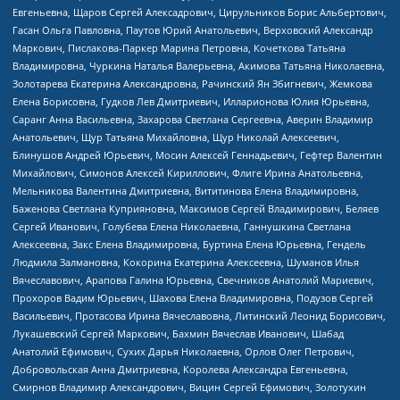
Евгеньевна, Щаров Сергей Алексадрович, Цирульников Борис Альбертович,
Гасан Ольга Павловна, Паутов Юрий Анатольевич, Верховский Александр
Маркович, Пислакова-Паркер Марина Петровна, Кочеткова Татьяна
Владимировна, Чуркина Наталья Валерьевна, Акимова Татьяна Николаевна,
Золотарева Екатерина Александровна, Рачинский Ян Збигневич, Жемкова
Елена Борисовна, Гудков Лев Дмитриевич, Илларионова Юлия Юрьевна,
Саранг Анна Васильевна, Захарова Светлана Сергеевна, Аверин Владимир
Анатольевич, Щур Татьяна Михайловна, Щур Николай Алексеевич,
Блинушов Андрей Юрьевич, Мосин Алексей Геннадьевич, Гефтер Валентин
Михайлович, Симонов Алексей Кириллович, Флиге Ирина Анатольевна,
Мельникова Валентина Дмитриевна, Вититинова Елена Владимировна,
Баженова Светлана Куприяновна, Максимов Сергей Владимирович, Беляев
Сергей Иванович, Голубева Елена Николаевна, Ганнушкина Светлана
Алексеевна, Закс Елена Владимировна, Буртина Елена Юрьевна, Гендель
Людмила Залмановна, Кокорина Екатерина Алексеевна, Шуманов Илья
Вячеславович, Арапова Галина Юрьевна, Свечников Анатолий Мариевич,
Прохоров Вадим Юрьевич, Шахова Елена Владимировна, Подузов Сергей
Васильевич, Протасова Ирина Вячеславовна, Литинский Леонид Борисович,
Лукашевский Сергей Маркович, Бахмин Вячеслав Иванович, Шабад
Анатолий Ефимович, Сухих Дарья Николаевна, Орлов Олег Петрович,
Добровольская Анна Дмитриевна, Королева Александра Евгеньевна,
Смирнов Владимир Александрович, Вицин Сергей Ефимович, Золотухин