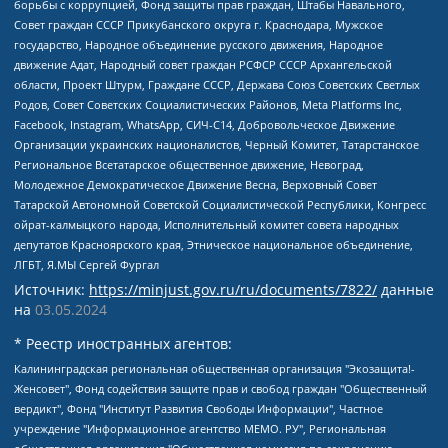
борьбы с коррупцией, Фонд защиты прав граждан, Штабы Навального,
Совет граждан СССР Прикубанского округа г. Краснодара, Мужское
государство, Народное объединение русского движения, Народное
движение Адат, Народный совет граждан РСФСР СССР Архангельской
области, Проект Штурм, Граждане СССР, Держава Союз Советских Светлых
Родов, Совет Советских Социалистических Районов, Meta Platforms Inc,
Facebook, Instagram, WhatsApp, СИЧ-С14, Добровольческое Движение
Организации украинских националистов, Черный Комитет, Татарстанское
Региональное Всетатарское общественное движение, Невоград,
Молодежное Демократическое Движение Весна, Верховный Совет
Татарской Автономной Советской Социалистической Республики, Конгресс
ойрат-калмыцкого народа, Исполнительный комитет совета народных
депутатов Красноярского края, Этническое национальное объединение,
ЛГБТ, Я.МЫ Сергей Фургал
Источник:
https://minjust.gov.ru/ru/documents/7822/
данные
на
03.05.2024
* Реестр иностранных агентов:
Калининградская региональная общественная организация "Экозащита!-Женсовет", Фонд содействия защите прав и свобод граждан "Общественный вердикт", Фонд "Институт Развития Свободы Информации", Частное учреждение "Информационное агентство МЕМО. РУ", Региональная общественная организация "Общественная комиссия по сохранению наследия академика Сахарова", Фонд поддержки свободы прессы, Санкт-Петербургская общественная правозащитная организация "Гражданский контроль", Межрегиональная общественная организация "Информационно-просветительский центр "Мемориал", Региональный Фонд "Центр Защиты Прав Средств Массовой Информации", с 05.12.2023 Фонд "Центр Защиты Прав Средств массовой информации", Региональная общественная благотворительная организация помощи беженцам и мигрантам "Гражданское содействие", Негосударственное образовательное учреждение дополнительного профессионального образования (повышение квалификации) специалистов "АКАДЕМИЯ ПО ПРАВАМ ЧЕЛОВЕКА", Свердловская региональная общественная организация "Сутяжник", Автономная некоммерческая организация "Центр независимых социологических исследований", Союз общественных объединений "Российский исследовательский центр по правам человека", Региональное общественное учреждение научно-информационный центр "МЕМОРИАЛ", Некоммерческая организация "Фонд защиты гласности", Автономная некоммерческая организация "Институт прав человека", Городская общественная организация "Екатеринбургское общество "МЕМОРИАЛ", Городская общественная организация "Рязанское историко-просветительское и правозащитное общество "Мемориал" (Рязанский Мемориал), Челябинский региональный орган общественной самодеятельности – женское общественное объединение "Женщины Евразии", Челябинский региональный орган общественной самодеятельности "Уральская правозащитная группа", Фонд содействия защите здоровья и социальной справедливости имени Андрея Рылькова, Автономная Некоммерческая Организация "Аналитический Центр Юрия Левады", Автономная некоммерческая организация социальной поддержки населения "Проект Апрель", Региональная общественная организация помощи женщинам и детям, находящимся в кризисной ситуации "Информационно-методический центр "Анна", Фонд содействия развитию массовых коммуникаций и правовому просвещению "Так-так-Так", Фонд содействия устойчивому развитию "Серебряная тайга", Свердловский региональный общественный фонд социальных проектов "Новое время", "Idel.Реалии", Кавказ.Реалии, Крым.Реалии, Телеканал Настоящее Время, Татаро-башкирская служба Радио Свобода (Azatliq Radiosi), Радио Свободная Европа/Радио Свобода (PCE/PC), "Сибирь.Реалии", "Фактограф", Благотворительный фонд помощи осужденным и их семьям, Автономная некоммерческая организация "Институт глобализации и социальных движений", Фонд "В защиту прав заключенных", Частное учреждение "Центр поддержки и содействия развитию средств массовой информации", Пензенский региональный общественный благотворительный фонд "Гражданский союз", "Север.Реалии", Некоммерческая организация Фонд "Правовая инициатива", Общество с ограниченной ответственностью "Радио Свободная Европа/Радио Свобода", Чешское информационное агентство "MEDIUM-ORIENT", Красноярская региональная общественная организация "Мы против СПИДа", Камалягин Денис Николаевич, Маркелов Сергей Евгеньевич, Пономарев Лев Александрович, Савицкая Людмила Алексеевна, Автономная некоммерческая организация "Центр по работе с проблемой насилия "НАСИЛИЮ.НЕТ", Межрегиональный профессиональный союз работников здравоохранения "Альянс врачей", Юридическое лицо, зарегистрированное в Латвийской Республике, SIA "Medusa Project" (регистрационный номер 40103797863, дата регистрации 10.06.2014), Некоммерческая организация "Фонд по борьбе с коррупцией", Автономная некоммерческая организация "Институт права и публичной политики", Баданин Роман Сергеевич, Гликин Максим Александрович, Железнова Мария Михайловна, Лукьянова Юлия Сергеевна, Маетная Елизавета Витальевна, Маняхин Петр Борисович, Чуракова Ольга Владимировна, Ярош Юлия Петровна, Юридическое лицо "The Insider SIA", зарегистрированное в Риге, Латвийская Республика (дата регистрации 26.06.2015), являющееся администратором доменного имени интернет-издания "The Insider SIA", https://theins.ru, Постернак Алексей Евгеньевич, Рубин Михаил Аркадьевич, Анин Роман Александрович, Юридическое лицо Istories fonds, зарегистрированное в Латвийской Республике (регистрационный номер 50008295751, дата регистрации 24.02.2020), Великовский Дмитрий Александрович, Долинина Ирина Николаевна, Мароховская Алеся Алексеевна, Шлейнов Роман Юрьевич, Шмагун Олеся Валентиновна, Общество с ограниченной ответственностью "Альтаир 2021", Общество с ограниченной ответственностью "Вега 2021", Общество с ограниченной ответственностью "Главный редактор 2021", Общество с ограниченной ответственностью "Ромашки монолит", Важенков Артем Валерьевич, Ивановская областная общественная организация "Центр гендерных исследований", Гурман Юрий Альбертович, Медиапроект "ОВД-Инфо", Егоров Владимир Владимирович, Жилинский Владимир Александрович, Общество с ограниченной ответственностью "ЗП", Иванова София Юрьевна, Карезина Инна Павловна, Кильтау Екатерина Викторовна, Петров Алексей Викторович, Пискунов Сергей Евгеньевич, Смирнов Сергей Сергеевич, Тихонов Михаил Сергеевич, Общество с ограниченной ответственностью "ЖУРНАЛИСТ-ИНОСТРАННЫЙ АГЕНТ", Арапова Галина Юрьевна, Вольтская Татьяна Анатольевна, Американская компания "Mason G.E.S. Anonymous Foundation" (США), являющаяся владельцем интернет-издания https://mnews.world/, Компания "Stichting Bellingcat", зарегистрированная в Нидерландах (дата регистрации 11.07.2018), Захаров Андрей Вячеславович, Клепиковская Екатерина Дмитриевна, Общество с ограниченной ответственностью "МЕМО", Перл Роман Александрович, Симонов Евгений Алексеевич, Соловьева Елена Анатольевна, Сотников Даниил Владимирович, Сурначева Елизавета Дмитриевна, Автономная некоммерческая организация по защите прав человека и информированию населения "Якутия – Наше Мнение", Общество с ограниченной ответственностью "Москоу диджитал медиа", с 26.01.2023 Общество с ограниченной ответственностью "Чайка Белые сады", Ветошкина Валерия Валерьевна, Заговора Максим Александрович, Межрегиональное общественное движение "Российская ЛГБТ - сеть", Оленичев Максим Владимирович, Павлов Иван Юрьевич, Скворцова Елена Сергеевна, Общество с ограниченной ответственностью "Как бы инагент", Кочетков Игорь Викторович, Общество с ограниченной ответственностью "Честные выборы", Еланчик Олег Александрович, Общество с ограниченной ответственностью "Нобелевский призыв", Гималова Регина Эмилевна, Григорьев Андрей Валерьевич, Григорьева Алина Александровна, Ассоциация по содействию защите прав призывников, альтернативнослужащих и военнослужащих "Правозащитная группа "Гражданин.Армия.Право", Хисамова Регина Фаритовна, Автономная некоммерческая организация по реализации социально-правовых программ "Лилит", Дальневосточное общественное движение "Маяк", Санкт-Петербургская ЛГБТ-инициативная группа "Выход", Инициативная группа ЛГБТ+ "Реверс", Алексеев Андрей Викторович, Бекбулатова Таисия Львовна, Беляев Иван Михайлович, Владыкина Елена Сергеевна, Гельман Марат Александрович, Никульшина Вероника Юрьевна, Толоконникова Надежда Андреевна, Шендерович Виктор Анатольевич, Общество с ограниченной ответственностью "Данное сообщение", Общество с ограниченной ответственностью Издательский дом "Новая глава", Айнбиндер Александра Александровна, Московский комьюнити-центр для ЛГБТ+инициатив, Благотворительный фонд развития филантропии, Deutsche Welle (Германия, Kurt-Schumacher-Strasse 3, 53113 Bonn), Борзунова Мария Михайловна, Воробьев Виктор Викторович, Голубева Анна Львовна, Константинова Алла Михайловна, Малкова Ирина Владимировна, Мурадов Мурад Абдулгалимович, Осетинская Елизавета Николаевна, Понасенков Евгений Николаевич, Ганапольский Матвей Юрьевич, Киселев Евгений Алексеевич, Борухович Ирина Григорьевна, Дремин Иван Тимофеевич, Дубровский Дмитрий Викторович, Красноярская региональная общественная организация поддержки и развития альтернативных образовательных технологий и межкультурных коммуникаций "ИНТЕРРА", Маяковская Екатерина Алексеевна, Фейгин Марк Захарович, Филимонов Андрей Викторович, Дзугкоева Регина Николаевна, Доброхотов Роман Александрович, Дудь Юрий Александрович, Елкин Сергей Владимирович, Кругликов Кирилл Игоревич, Сабунаева Мария Леонидовна, Семенов Алексей Владимирович, Шаинян Карен Багратович, Шульман Екатерина Михайловна, Асафьев Артур Валерьевич, Вахштайн Виктор Семенович, Венедиктов Алексей Алексеевич, Лушникова Екатерина Евгеньевна, Волков Леонид Михайлович, Невзоров Александр Глебович, Пархоменко Сергей Борисович, Сироткин Ярослав Николаевич, Кара-Мурза Владимир Владимирович, Баранова Наталья Владимировна, Гозман Леонид Яковлевич, Кагарлицкий Борис Юльевич, Климарев Михаил Валерьевич, Милов Владимир Станиславович, Автономная некоммерческая организация Краснодарский центр современного искусства "Типография", Моргенштерн Алишер Тагирович, Соболь Любовь Эдуардовна, Общество с ограниченной ответственностью "ЛИЗА НОРМ", Каспаров Гарри Кимович, Ходорковский Михаил Борисович, Общество с ограниченной ответственностью "Апрельские тезисы", Данилович Ирина Брониславовна, Кашин Олег Владимирович, Петров Николай Владимирович, Пивоваров Алексей Владимирович, Соколов Михаил Владимирович, Цветкова Юлия Владимировна, Чичваркин Евгений Александрович, Комитет против пыток/Команда против пыток, Общество с ограниченной ответственностью "Первый научный", Общество с ограниченной ответственностью "Вертолет и ко", Белоцерковская Вероника Борисовна, Кац Максим Евгеньевич, Лазарева Татьяна Юрьевна, Шаведдинов Руслан Табризович, Яшин Илья Валерьевич, Общество с ограниченной ответственностью "Иноагент ААВ", Алешковский Дмитрий Петрович, Альбац Евгения Марковна, Быков Дмитрий Львович, Галямина Юлия Евгеньевна, Лойко Сергей Леонидович, Мартынов Кирилл Константинович, Медведев Сергей Александрович, Крашенинников Федор Геннадиевич, Гордеева Катерина Вл