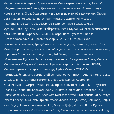
Инглистической церкви Православных Староверов-Инглингов, Русский
общенациональный союз, Движение против нелегальной иммиграции,
Кровь и Честь, О свободе совести и о религиозных объединениях, Омская
организация общественного политического движения Русское
национальное единство, Северное Братство, Клуб Болельщиков
Футбольного Клуба Динамо, Файзрахманисты, Мусульманская религиозная
организация п. Боровский, Община Коренного Русского народа
Щелковского района, Правый сектор, УНА - УНСО, Украинская
повстанческая армия, Тризуб им. Степана Бандеры, Братство, Белый Крест,
Misanthropic division, Религиозное объединение последователей инглиизма,
Народная Социальная Инициатива, TulaSkins, Этнополитическое
объединение Русские, Русское национальное объединение Атака, Мечеть
Мирмамеда, Община Коренного Русского народа г. Астрахани, ВОЛЯ,
Меджлис крымскотатарского народа, Рубеж Севера, ТОЙС, О
противодействии экстремистской деятельности, РЕВТАТПОД, Артподготовка,
Штольц, В честь иконы Божией Матери Державная, Сектор 16,
Независимость, Фирма, Молодежная правозащитная группа МПГ, Курсом
Правды и Единения, Каракольская инициативная группа, Автоград Крю,
Союз Славянских Сил Руси, Алля-Аят, Благотворительный пансионат Ак Умут,
Русская республика Русь, Арестантское уголовное единство, Башкорт, Нация
и свобода, Нация и свобода, W.H.С., Фалунь Дафа, Иртыш Ultras, Русский
Патриотический клуб-Новокузнецк/РПК, Сибирский державный союз, Фонд