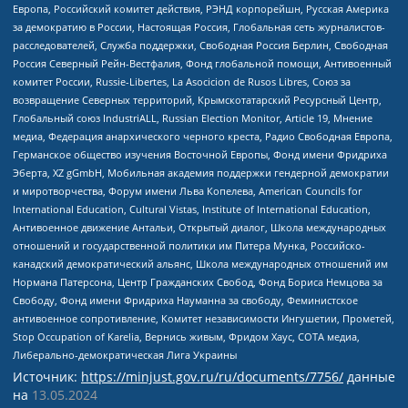
Европа, Российский комитет действия, РЭНД корпорейшн, Русская Америка
за демократию в России, Настоящая Россия, Глобальная сеть журналистов-
расследователей, Служба поддержки, Свободная Россия Берлин, Свободная
Россия Северный Рейн-Вестфалия, Фонд глобальной помощи, Антивоенный
комитет России, Russie-Libertes, La Asocicion de Rusos Libres, Союз за
возвращение Северных территорий, Крымскотатарский Ресурсный Центр,
Глобальный союз IndustriALL, Russian Election Monitor, Article 19, Мнение
медиа, Федерация анархического черного креста, Радио Свободная Европа,
Германское общество изучения Восточной Европы, Фонд имени Фридриха
Эберта, XZ gGmbH, Мобильная академия поддержки гендерной демократии
и миротворчества, Форум имени Льва Копелева, American Councils for
International Education, Cultural Vistas, Institute of International Education,
Антивоенное движение Антальи, Открытый диалог, Школа международных
отношений и государственной политики им Питера Мунка, Российско-
канадский демократический альянс, Школа международных отношений им
Нормана Патерсона, Центр Гражданских Свобод, Фонд Бориса Немцова за
Свободу, Фонд имени Фридриха Науманна за свободу, Феминистское
антивоенное сопротивление, Комитет независимости Ингушетии, Прометей,
Stop Occupation of Karelia, Вернись живым, Фридом Хаус, СОТА медиа,
Либерально-демократическая Лига Украины
Источник:
https://minjust.gov.ru/ru/documents/7756/
данные
на
13.05.2024