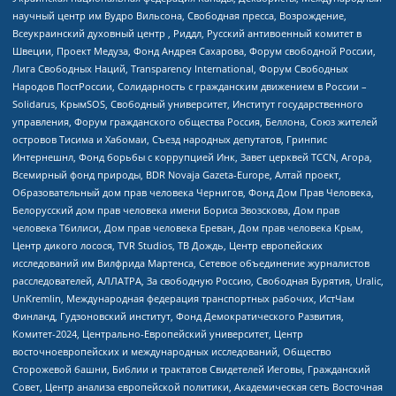
научный центр им Вудро Вильсона, Свободная пресса, Возрождение,
Всеукраинский духовный центр , Риддл, Русский антивоенный комитет в
Швеции, Проект Медуза, Фонд Андрея Сахарова, Форум свободной России,
Лига Свободных Наций, Transparеncy International, Форум Свободных
Народов ПостРоссии, Солидарность с гражданским движением в России –
Solidarus, КрымSOS, Свободный университет, Институт государственного
управления, Форум гражданского общества Россия, Беллона, Союз жителей
островов Тисима и Хабомаи, Съезд народных депутатов, Гринпис
Интернешнл, Фонд борьбы с коррупцией Инк, Завет церквей TCCN, Агора,
Всемирный фонд природы, BDR Novaja Gazeta-Europe, Алтай проект,
Образовательный дом прав человека Чернигов, Фонд Дом Прав Человека,
Белорусский дом прав человека имени Бориса Звозскова, Дом прав
человека Тбилиси, Дом прав человека Ереван, Дом прав человека Крым,
Центр дикого лосося, TVR Studios, ТВ Дождь, Центр европейских
исследований им Вилфрида Мартенса, Сетевое объединение журналистов
расследователей, АЛЛАТРА, За свободную Россию, Свободная Бурятия, Uralic,
UnKremlin, Международная федерация транспортных рабочих, ИстЧам
Финланд, Гудзоновский институт, Фонд Демократического Развития,
Комитет-2024, Центрально-Европейский университет, Центр
восточноевропейских и международных исследований, Общество
Сторожевой башни, Библии и трактатов Свидетелей Иеговы, Гражданский
Совет, Центр анализа европейской политики, Академическая сеть Восточная