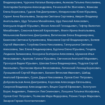
Владимировна, Чуркина Наталья Валерьевна, Акимова Татьяна Николаевна,
Золотарева Екатерина Александровна, Рачинский Ян Збигневич, Жемкова
Елена Борисовна, Гудков Лев Дмитриевич, Илларионова Юлия Юрьевна,
Саранг Анна Васильевна, Захарова Светлана Сергеевна, Аверин Владимир
Анатольевич, Щур Татьяна Михайловна, Щур Николай Алексеевич,
Блинушов Андрей Юрьевич, Мосин Алексей Геннадьевич, Гефтер Валентин
Михайлович, Симонов Алексей Кириллович, Флиге Ирина Анатольевна,
Мельникова Валентина Дмитриевна, Вититинова Елена Владимировна,
Баженова Светлана Куприяновна, Максимов Сергей Владимирович, Беляев
Сергей Иванович, Голубева Елена Николаевна, Ганнушкина Светлана
Алексеевна, Закс Елена Владимировна, Буртина Елена Юрьевна, Гендель
Людмила Залмановна, Кокорина Екатерина Алексеевна, Шуманов Илья
Вячеславович, Арапова Галина Юрьевна, Свечников Анатолий Мариевич,
Прохоров Вадим Юрьевич, Шахова Елена Владимировна, Подузов Сергей
Васильевич, Протасова Ирина Вячеславовна, Литинский Леонид Борисович,
Лукашевский Сергей Маркович, Бахмин Вячеслав Иванович, Шабад
Анатолий Ефимович, Сухих Дарья Николаевна, Орлов Олег Петрович,
Добровольская Анна Дмитриевна, Королева Александра Евгеньевна,
Смирнов Владимир Александрович, Вицин Сергей Ефимович, Золотухин
Борис Андреевич, Левинсон Лев Семенович, Локшина Татьяна Иосифовна,
Орлов Олег Петрович, Полякова Мара Федоровна, Резник Генри Маркович,
Захаров Герман Константинович