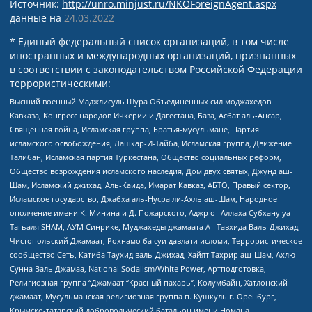
Источник:
http://unro.minjust.ru/NKOForeignAgent.aspx
данные на
24.03.2022
* Единый федеральный список организаций, в том числе
иностранных и международных организаций, признанных
в соответствии с законодательством Российской Федерации
террористическими:
Высший военный Маджлисуль Шура Объединенных сил моджахедов
Кавказа, Конгресс народов Ичкерии и Дагестана, База, Асбат аль-Ансар,
Священная война, Исламская группа, Братья-мусульмане, Партия
исламского освобождения, Лашкар-И-Тайба, Исламская группа, Движение
Талибан, Исламская партия Туркестана, Общество социальных реформ,
Общество возрождения исламского наследия, Дом двух святых, Джунд аш-
Шам, Исламский джихад, Аль-Каида, Имарат Кавказ, АБТО, Правый сектор,
Исламское государство, Джабха аль-Нусра ли-Ахль аш-Шам, Народное
ополчение имени К. Минина и Д. Пожарского, Аджр от Аллаха Субхану уа
Тагьаля SHAM, АУМ Синрике, Муджахеды джамаата Ат-Тавхида Валь-Джихад,
Чистопольский Джамаат, Рохнамо ба суи давлати исломи, Террористическое
сообщество Сеть, Катиба Таухид валь-Джихад, Хайят Тахрир аш-Шам, Ахлю
Сунна Валь Джамаа, National Socialism/White Power, Артподготовка,
Религиозная группа “Джамаат “Красный пахарь”, Колумбайн, Хатлонский
джамаат, Мусульманская религиозная группа п. Кушкуль г. Оренбург,
Крымско-татарский добровольческий батальон имени Номана