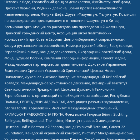
Человек в беде, Европейский фонд за демократию, Джеймстаунский фонд,
Прожект Хармони, Родники дракона, Врачи против насильственного
извлечения органов, Фалунь Дафа, Друзья Фалуньгун, Фалуньгун, Коалиция
по расследованию преследования в отношении Фалуньгун в Китае,
Всемирная организация по расследованию преследований Фалуньгун,
Пражский гражданский центр, Ассоциация школ политических
исследований при Совете Европы, Центр либеральной современности,
Форум русскоязычных европейцев, Немецко-русский обмен, Бард колледж,
Европейский выбор, Фонд Ходорковского, Оксфордский российский фонд,
Фонд Будущее России, Компания свободы информации, Проект Медиа,
Международное партнерство за права человека, Духовное Управление
Евангельских Христиан Украинской Христианской Церкви, Новое
Поколение, Духовное Учебное Заведение Международный Библейский
Колледж, Международное христианское движение, Всемирный Институт
Саентологических Предприятий, Церковь Духовной Технологии,
Европейская сеть организаций по наблюдению за выборами, Республика
Польша, СВОБОДНЫЙ ИДЕЛЬ-УРАЛ, Ассоциация развития журналистики,
IStories fonds, Королевский Институт Международных Отношений,
КРИМСЬКА ПРАВОЗАХИСНА ГРУПА, Фонд имени Генриха Бёлля, Stichting
Bellingcat, Bellingcat Ltd, The Insider, Институт правовой инициативы
Центральной и Восточной Европы, Фонд Открытой Эстонии, Calvert 22
Foundation, Канадский украинский конгресс, Институт Макдональда-Лорье,
Украинская национальная федерация Канады, Декабристы, Международный