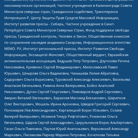
некоммерческих организаций, Частное учреждение в Калининграде Совета
Министров северных стран, Гражданское содействие, Трансперенси
Интернешнл-Р, Центр Защиты Прав Средств Массовой Информации,
Институт развития прессы - Сибирь, Частное учреждение в Санкт-
Петербурге Совета Министров Северных Стран, Фонд поддержки свободы
прессы, Гражданский контроль, Человек и Закон, Общественная комиссия
по сохранению наследия академика Сахарова, Информационное агентство
МЕМО. РУ, Институт региональной прессы, Институт Развития Свободы
Информации, Экозащита!-Женсовет, Общественный вердикт, Евразийская
антимонопольная ассоциация, Бедушев Петр Петрович, Дзугкоева Регина
Николаевна, Кривенко Сергей Владимирович, Милославский Павел
Юрьевич, Шнырова Ольга Вадимовна, Чанышева Лилия Айратовна,
Сидорович Ольга Борисовна, Туровский Александр Алексеевич, Васильева
Анастасия Евгеньевна, Ривина Анна Валерьевна, Бойко Анатолий
Николаевич, Дугин Сергей Георгиевич, Пивоваров Андрей Сергеевич,
Аверин Виталий Евгеньевич, Барахоев Магомед Бекханович, Шарипков
Олег Викторович, Мошель Ирина Ароновна, Шведов Григорий Сергеевич,
Пономарев Лев Александрович, Каргалицкий Борис Юльевич, Созаев
Валерий Валерьевич, Исламов Тимур Рифгатович, Романова Ольга
Евгеньевна, Щаров Сергей Алексадрович, Цирульников Борис Альбертович,
Гасан Ольга Павловна, Паутов Юрий Анатольевич, Верховский Александр
Маркович, Пислакова-Паркер Марина Петровна, Кочеткова Татьяна