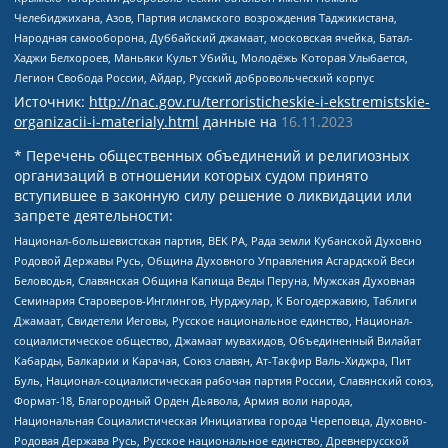
Челебиджихана, Азов, Партия исламского возрождения Таджикистана,
Народная самооборона, Дуббайский джамаат, московская ячейка, Батал-
Хаджи Белхороев, Маньяки Культ Убийц, Молодёжь Которая Улыбается,
Легион Свобода России, Айдар, Русский добровольческий корпус
Источник:
http://nac.gov.ru/terroristicheskie-i-ekstremistskie-
organizacii-i-materialy.html
данные на
16.11.2023
* Перечень общественных объединений и религиозных
организаций в отношении которых судом принято
вступившее в законную силу решение о ликвидации или
запрете деятельности:
Национал-большевистская партия, ВЕК РА, Рада земли Кубанской Духовно
Родовой Державы Русь, Община Духовного Управления Асгардской Веси
Беловодья, Славянская Община Капища Веды Перуна, Мужская Духовная
Семинария Староверов-Инглингов, Нурджулар, К Богодержавию, Таблиги
Джамаат, Свидетели Иеговы, Русское национальное единство, Национал-
социалистическое общество, Джамаат мувахидов, Объединенный Вилайат
Кабарды, Балкарии и Карачая, Союз славян, Ат-Такфир Валь-Хиджра, Пит
Буль, Национал-социалистическая рабочая партия России, Славянский союз,
Формат-18, Благородный Орден Дьявола, Армия воли народа,
Национальная Социалистическая Инициатива города Череповца, Духовно-
Родовая Держава Русь, Русское национальное единство, Древнерусской