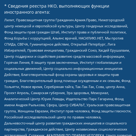
* Сведения реестра НКО, выполняющих функции
иностранного агента:
Лилит, Правозащитная группа Гражданин.Армия.Право, Нижегородский
центр немецкой и европейской культуры, Центр гендерных исследований,
Фонд защиты прав граждан Штаб, Институт права и публичной политики,
Фонд борьбы с коррупцией, Альянс врачей, НАСИЛИЮ.НЕТ, Мы против
СПИДа, СВЕЧА, Гуманитарное действие, Открытый Петербург, Лига
Избирателей, Правовая инициатива, Гражданский Союз, Хасдей Ерушалаим,
Центр поддержки и содействия развитию средств массовой информации,
Горячая Линия, В защиту прав заключенных, Институт глобализации и
социальных движений, Центр социально-информационных инициатив
Действие, Благотворительный фонд охраны здоровья и защиты прав
граждан, Благотворительный фонд помощи осужденным и их семьям, Фонд
Тольятти, Новое время, Серебряная тайга, Так-Так-Так, Сова, центр Анна,
Проект Апрель, Самарская губерния, Эра здоровья, Мемориал,
Аналитический Центр Юрия Левады, Издательство Парк Гагарина, Фонд
имени Андрея Рылькова, Сфера, Центр СИБАЛЬТ, Уральская правозащитная
группа, Женщины Евразии, Институт прав человека, Фонд защиты гласности,
Российский исследовательский центр по правам человека,
Дальневосточный центр развития гражданских инициатив и социального
партнерства, Гражданское действие, Центр независимых социологических
исследований, Сутяжник, АКАДЕМИЯ ПО ПРАВАМ ЧЕЛОВЕКА, Центр развития