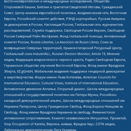
восточноевропейских и международных исследований, Общество
Сторожевой башни, Библии и трактатов Свидетелей Иеговы, Гражданский
Совет, Центр анализа европейской политики, Академическая сеть Восточная
Европа, Российский комитет действия, РЭНД корпорейшн, Русская Америка
за демократию в России, Настоящая Россия, Глобальная сеть журналистов-
расследователей, Служба поддержки, Свободная Россия Берлин, Свободная
Россия Северный Рейн-Вестфалия, Фонд глобальной помощи, Антивоенный
комитет России, Russie-Libertes, La Asocicion de Rusos Libres, Союз за
возвращение Северных территорий, Крымскотатарский Ресурсный Центр,
Глобальный союз IndustriALL, Russian Election Monitor, Article 19, Мнение
медиа, Федерация анархического черного креста, Радио Свободная Европа,
Германское общество изучения Восточной Европы, Фонд имени Фридриха
Эберта, XZ gGmbH, Мобильная академия поддержки гендерной демократии
и миротворчества, Форум имени Льва Копелева, American Councils for
International Education, Cultural Vistas, Institute of International Education,
Антивоенное движение Антальи, Открытый диалог, Школа международных
отношений и государственной политики им Питера Мунка, Российско-
канадский демократический альянс, Школа международных отношений им
Нормана Патерсона, Центр Гражданских Свобод, Фонд Бориса Немцова за
Свободу, Фонд имени Фридриха Науманна за свободу, Феминистское
антивоенное сопротивление, Комитет независимости Ингушетии, Прометей,
Stop Occupation of Karelia, Вернись живым, Фридом Хаус, СОТА медиа,
Либерально-демократическая Лига Украины