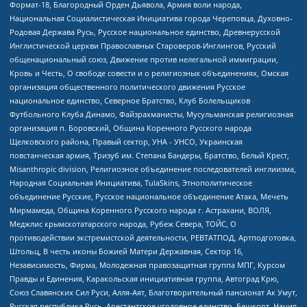
Формат-18, Благородный Орден Дьявола, Армия воли народа,
Национальная Социалистическая Инициатива города Череповца, Духовно-
Родовая Держава Русь, Русское национальное единство, Древнерусской
Инглистической церкви Православных Староверов-Инглингов, Русский
общенациональный союз, Движение против нелегальной иммиграции,
Кровь и Честь, О свободе совести и о религиозных объединениях, Омская
организация общественного политического движения Русское
национальное единство, Северное Братство, Клуб Болельщиков
Футбольного Клуба Динамо, Файзрахманисты, Мусульманская религиозная
организация п. Боровский, Община Коренного Русского народа
Щелковского района, Правый сектор, УНА - УНСО, Украинская
повстанческая армия, Тризуб им. Степана Бандеры, Братство, Белый Крест,
Misanthropic division, Религиозное объединение последователей инглиизма,
Народная Социальная Инициатива, TulaSkins, Этнополитическое
объединение Русские, Русское национальное объединение Атака, Мечеть
Мирмамеда, Община Коренного Русского народа г. Астрахани, ВОЛЯ,
Меджлис крымскотатарского народа, Рубеж Севера, ТОЙС, О
противодействии экстремистской деятельности, РЕВТАТПОД, Артподготовка,
Штольц, В честь иконы Божией Матери Державная, Сектор 16,
Независимость, Фирма, Молодежная правозащитная группа МПГ, Курсом
Правды и Единения, Каракольская инициативная группа, Автоград Крю,
Союз Славянских Сил Руси, Алля-Аят, Благотворительный пансионат Ак Умут,
Русская республика Русь, Арестантское уголовное единство, Башкорт, Нация