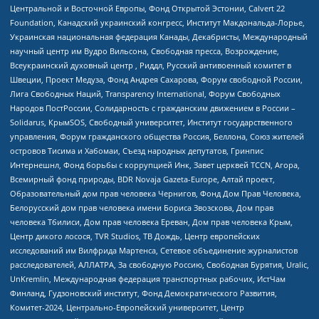
Центральной и Восточной Европы, Фонд Открытой Эстонии, Calvert 22
Foundation, Канадский украинский конгресс, Институт Макдональда-Лорье,
Украинская национальная федерация Канады, Декабристы, Международный
научный центр им Вудро Вильсона, Свободная пресса, Возрождение,
Всеукраинский духовный центр , Риддл, Русский антивоенный комитет в
Швеции, Проект Медуза, Фонд Андрея Сахарова, Форум свободной России,
Лига Свободных Наций, Transparеncy International, Форум Свободных
Народов ПостРоссии, Солидарность с гражданским движением в России –
Solidarus, КрымSOS, Свободный университет, Институт государственного
управления, Форум гражданского общества Россия, Беллона, Союз жителей
островов Тисима и Хабомаи, Съезд народных депутатов, Гринпис
Интернешнл, Фонд борьбы с коррупцией Инк, Завет церквей TCCN, Агора,
Всемирный фонд природы, BDR Novaja Gazeta-Europe, Алтай проект,
Образовательный дом прав человека Чернигов, Фонд Дом Прав Человека,
Белорусский дом прав человека имени Бориса Звозскова, Дом прав
человека Тбилиси, Дом прав человека Ереван, Дом прав человека Крым,
Центр дикого лосося, TVR Studios, ТВ Дождь, Центр европейских
исследований им Вилфрида Мартенса, Сетевое объединение журналистов
расследователей, АЛЛАТРА, За свободную Россию, Свободная Бурятия, Uralic,
UnKremlin, Международная федерация транспортных рабочих, ИстЧам
Финланд, Гудзоновский институт, Фонд Демократического Развития,
Комитет-2024, Центрально-Европейский университет, Центр