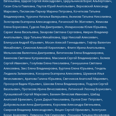
Евгеньевна, Щаров Сергей Алексадрович, Цирульников Борис Альбертович,
Гасан Ольга Павловна, Паутов Юрий Анатольевич, Верховский Александр
Маркович, Пислакова-Паркер Марина Петровна, Кочеткова Татьяна
Владимировна, Чуркина Наталья Валерьевна, Акимова Татьяна Николаевна,
Золотарева Екатерина Александровна, Рачинский Ян Збигневич, Жемкова
Елена Борисовна, Гудков Лев Дмитриевич, Илларионова Юлия Юрьевна,
Саранг Анна Васильевна, Захарова Светлана Сергеевна, Аверин Владимир
Анатольевич, Щур Татьяна Михайловна, Щур Николай Алексеевич,
Блинушов Андрей Юрьевич, Мосин Алексей Геннадьевич, Гефтер Валентин
Михайлович, Симонов Алексей Кириллович, Флиге Ирина Анатольевна,
Мельникова Валентина Дмитриевна, Вититинова Елена Владимировна,
Баженова Светлана Куприяновна, Максимов Сергей Владимирович, Беляев
Сергей Иванович, Голубева Елена Николаевна, Ганнушкина Светлана
Алексеевна, Закс Елена Владимировна, Буртина Елена Юрьевна, Гендель
Людмила Залмановна, Кокорина Екатерина Алексеевна, Шуманов Илья
Вячеславович, Арапова Галина Юрьевна, Свечников Анатолий Мариевич,
Прохоров Вадим Юрьевич, Шахова Елена Владимировна, Подузов Сергей
Васильевич, Протасова Ирина Вячеславовна, Литинский Леонид Борисович,
Лукашевский Сергей Маркович, Бахмин Вячеслав Иванович, Шабад
Анатолий Ефимович, Сухих Дарья Николаевна, Орлов Олег Петрович,
Добровольская Анна Дмитриевна, Королева Александра Евгеньевна,
Смирнов Владимир Александрович, Вицин Сергей Ефимович, Золотухин
Борис Андреевич, Левинсон Лев Семенович, Локшина Татьяна Иосифовна,