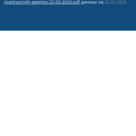
inostrannyih-agentov-22-03-2024.pdf
данные на
22.03.2024