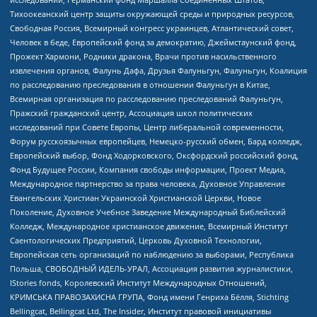
Тихоокеанский центр защиты окружающей среды и природных ресурсов,
Свободная Россия, Всемирный конгресс украинцев, Атлантический совет,
Человек в беде, Европейский фонд за демократию, Джеймстаунский фонд,
Прожект Хармони, Родники дракона, Врачи против насильственного
извлечения органов, Фалунь Дафа, Друзья Фалуньгун, Фалуньгун, Коалиция
по расследованию преследования в отношении Фалуньгун в Китае,
Всемирная организация по расследованию преследований Фалуньгун,
Пражский гражданский центр, Ассоциация школ политических
исследований при Совете Европы, Центр либеральной современности,
Форум русскоязычных европейцев, Немецко-русский обмен, Бард колледж,
Европейский выбор, Фонд Ходорковского, Оксфордский российский фонд,
Фонд Будущее России, Компания свободы информации, Проект Медиа,
Международное партнерство за права человека, Духовное Управление
Евангельских Христиан Украинской Христианской Церкви, Новое
Поколение, Духовное Учебное Заведение Международный Библейский
Колледж, Международное христианское движение, Всемирный Институт
Саентологических Предприятий, Церковь Духовной Технологии,
Европейская сеть организаций по наблюдению за выборами, Республика
Польша, СВОБОДНЫЙ ИДЕЛЬ-УРАЛ, Ассоциация развития журналистики,
IStories fonds, Королевский Институт Международных Отношений,
КРИМСЬКА ПРАВОЗАХИСНА ГРУПА, Фонд имени Генриха Бёлля, Stichting
Bellingcat, Bellingcat Ltd, The Insider, Институт правовой инициативы