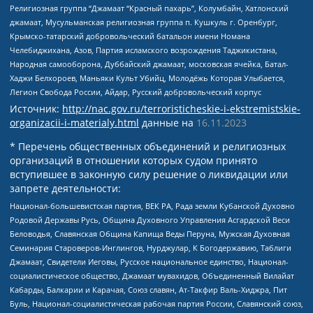
Религиозная группа “Джамаат “Красный пахарь”, Колумбайн, Хатлонский
джамаат, Мусульманская религиозная группа п. Кушкуль г. Оренбург,
Крымско-татарский добровольческий батальон имени Номана
Челебиджихана, Азов, Партия исламского возрождения Таджикистана,
Народная самооборона, Дуббайский джамаат, московская ячейка, Батал-
Хаджи Белхороев, Маньяки Культ Убийц, Молодёжь Которая Улыбается,
Легион Свобода России, Айдар, Русский добровольческий корпус
Источник:
http://nac.gov.ru/terroristicheskie-i-ekstremistskie-
organizacii-i-materialy.html
данные на
16.11.2023
* Перечень общественных объединений и религиозных
организаций в отношении которых судом принято
вступившее в законную силу решение о ликвидации или
запрете деятельности:
Национал-большевистская партия, ВЕК РА, Рада земли Кубанской Духовно
Родовой Державы Русь, Община Духовного Управления Асгардской Веси
Беловодья, Славянская Община Капища Веды Перуна, Мужская Духовная
Семинария Староверов-Инглингов, Нурджулар, К Богодержавию, Таблиги
Джамаат, Свидетели Иеговы, Русское национальное единство, Национал-
социалистическое общество, Джамаат мувахидов, Объединенный Вилайат
Кабарды, Балкарии и Карачая, Союз славян, Ат-Такфир Валь-Хиджра, Пит
Буль, Национал-социалистическая рабочая партия России, Славянский союз,