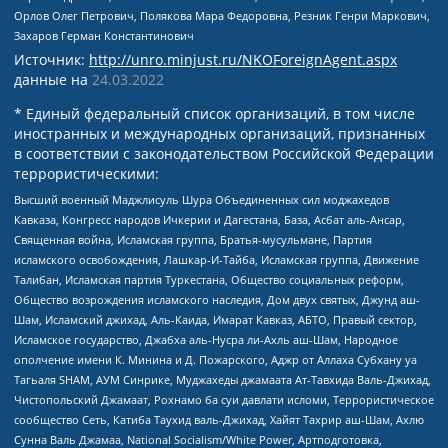
Орлов Олег Петрович, Полякова Мара Федоровна, Резник Генри Маркович,
Захаров Герман Константинович
Источник:
http://unro.minjust.ru/NKOForeignAgent.aspx
данные на
24.03.2022
* Единый федеральный список организаций, в том числе
иностранных и международных организаций, признанных
в соответствии с законодательством Российской Федерации
террористическими:
Высший военный Маджлисуль Шура Объединенных сил моджахедов
Кавказа, Конгресс народов Ичкерии и Дагестана, База, Асбат аль-Ансар,
Священная война, Исламская группа, Братья-мусульмане, Партия
исламского освобождения, Лашкар-И-Тайба, Исламская группа, Движение
Талибан, Исламская партия Туркестана, Общество социальных реформ,
Общество возрождения исламского наследия, Дом двух святых, Джунд аш-
Шам, Исламский джихад, Аль-Каида, Имарат Кавказ, АБТО, Правый сектор,
Исламское государство, Джабха аль-Нусра ли-Ахль аш-Шам, Народное
ополчение имени К. Минина и Д. Пожарского, Аджр от Аллаха Субхану уа
Тагьаля SHAM, АУМ Синрике, Муджахеды джамаата Ат-Тавхида Валь-Джихад,
Чистопольский Джамаат, Рохнамо ба суи давлати исломи, Террористическое
сообщество Сеть, Катиба Таухид валь-Джихад, Хайят Тахрир аш-Шам, Ахлю
Сунна Валь Джамаа, National Socialism/White Power, Артподготовка,