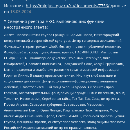
Источник:
https://minjust.gov.ru/ru/documents/7756/
данные
на
13.05.2024
* Сведения реестра НКО, выполняющих функции
иностранного агента:
Лилит, Правозащитная группа Гражданин.Армия.Право, Нижегородский
центр немецкой и европейской культуры, Центр гендерных исследований,
Фонд защиты прав граждан Штаб, Институт права и публичной политики,
Фонд борьбы с коррупцией, Альянс врачей, НАСИЛИЮ.НЕТ, Мы против
СПИДа, СВЕЧА, Гуманитарное действие, Открытый Петербург, Лига
Избирателей, Правовая инициатива, Гражданский Союз, Хасдей Ерушалаим,
Центр поддержки и содействия развитию средств массовой информации,
Горячая Линия, В защиту прав заключенных, Институт глобализации и
социальных движений, Центр социально-информационных инициатив
Действие, Благотворительный фонд охраны здоровья и защиты прав
граждан, Благотворительный фонд помощи осужденным и их семьям, Фонд
Тольятти, Новое время, Серебряная тайга, Так-Так-Так, Сова, центр Анна,
Проект Апрель, Самарская губерния, Эра здоровья, Мемориал,
Аналитический Центр Юрия Левады, Издательство Парк Гагарина, Фонд
имени Андрея Рылькова, Сфера, Центр СИБАЛЬТ, Уральская правозащитная
группа, Женщины Евразии, Институт прав человека, Фонд защиты гласности,
Российский исследовательский центр по правам человека,