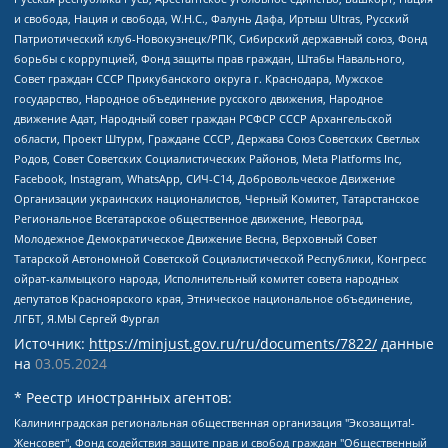
и свобода, Нация и свобода, W.H.С., Фалунь Дафа, Иртыш Ultras, Русский
Патриотический клуб-Новокузнецк/РПК, Сибирский державный союз, Фонд
борьбы с коррупцией, Фонд защиты прав граждан, Штабы Навального,
Совет граждан СССР Прикубанского округа г. Краснодара, Мужское
государство, Народное объединение русского движения, Народное
движение Адат, Народный совет граждан РСФСР СССР Архангельской
области, Проект Штурм, Граждане СССР, Держава Союз Советских Светлых
Родов, Совет Советских Социалистических Районов, Meta Platforms Inc,
Facebook, Instagram, WhatsApp, СИЧ-С14, Добровольческое Движение
Организации украинских националистов, Черный Комитет, Татарстанское
Региональное Всетатарское общественное движение, Невоград,
Молодежное Демократическое Движение Весна, Верховный Совет
Татарской Автономной Советской Социалистической Республики, Конгресс
ойрат-калмыцкого народа, Исполнительный комитет совета народных
депутатов Красноярского края, Этническое национальное объединение,
ЛГБТ, Я.МЫ Сергей Фургал
Источник:
https://minjust.gov.ru/ru/documents/7822/
данные
на
03.05.2024
* Реестр иностранных агентов:
Калининградская региональная общественная организация "Экозащита!-Женсовет", Фонд содействия защите прав и свобод граждан "Общественный вердикт", Фонд "Институт Развития Свободы Информации", Частное учреждение "Информационное агентство МЕМО. РУ", Региональная общественная организация "Общественная комиссия по сохранению наследия академика Сахарова", Фонд поддержки свободы прессы, Санкт-Петербургская общественная правозащитная организация "Гражданский контроль", Межрегиональная общественная организация "Информационно-просветительский центр "Мемориал", Региональный Фонд "Центр Защиты Прав Средств Массовой Информации", с 05.12.2023 Фонд "Центр Защиты Прав Средств массовой информации", Региональная общественная благотворительная организация помощи беженцам и мигрантам "Гражданское содействие", Негосударственное образовательное учреждение дополнительного профессионального образования (повышение квалификации) специалистов "АКАДЕМИЯ ПО ПРАВАМ ЧЕЛОВЕКА", Свердловская региональная общественная организация "Сутяжник", Автономная некоммерческая организация "Центр независимых социологических исследований", Союз общественных объединений "Российский исследовательский центр по правам человека", Региональное общественное учреждение научно-информационный центр "МЕМОРИАЛ", Некоммерческая организация "Фонд защиты гласности", Автономная некоммерческая организация "Институт прав человека", Городская общественная организация "Екатеринбургское общество "МЕМОРИАЛ", Городская общественная организация "Рязанское историко-просветительское и правозащитное общество "Мемориал" (Рязанский Мемориал), Челябинский региональный орган общественной самодеятельности – женское общественное объединение "Женщины Евразии", Челябинский региональный орган общественной самодеятельности "Уральская правозащитная группа", Фонд содействия защите здоровья и социальной справедливости имени Андрея Рылькова, Автономная Некоммерческая Организация "Аналитический Центр Юрия Левады", Автономная некоммерческая организация социальной поддержки населения "Проект Апрель", Региональная общественная организация помощи женщинам и детям, находящимся в кризисной ситуации "Информационно-методический центр "Анна", Фонд содействия развитию массовых коммуникаций и правовому просвещению "Так-так-Так", Фонд содействия устойчивому развитию "Серебряная тайга", Свердловский региональный общественный фонд социальных проектов "Новое время", "Idel.Реалии", Кавказ.Реалии, Крым.Реалии, Телеканал Настоящее Время, Татаро-башкирская служба Радио Свобода (Azatliq Radiosi), Радио Свободная Европа/Радио Свобода (PCE/PC), "Сибирь.Реалии", "Фактограф", Благотворительный фонд помощи осужденным и их семьям, Автономная некоммерческая организация "Институт глобализации и социальных движений", Фонд "В защиту прав заключенных", Частное учреждение "Центр поддержки и содействия развитию средств массовой информации", Пензенский региональный общественный благотворительный фонд "Гражданский союз", "Север.Реалии", Некоммерческая организация Фонд "Правовая инициатива", Общество с ограниченной ответственностью "Радио Свободная Европа/Радио Свобода", Чешское информационное агентство "MEDIUM-ORIENT", Красноярская региональная общественная организация "Мы против СПИДа", Камалягин Денис Николаевич, Маркелов Сергей Евгеньевич, Пономарев Лев Александрович, Савицкая Людмила Алексеевна, Автономная некоммерческая организация "Центр по работе с проблемой насилия "НАСИЛИЮ.НЕТ", Межрегиональный профессиональный союз работников здравоохранения "Альянс врачей", Юридическое лицо, зарегистрированное в Латвийской Республике, SIA "Medusa Project" (регистрационный номер 40103797863, дата регистрации 10.06.2014), Некоммерческая организация "Фонд по борьбе с коррупцией", Автономная некоммерческая организация "Институт права и публичной политики", Баданин Роман Сергеевич, Гликин Максим Александрович, Железнова Мария Михайловна, Лукьянова Юлия Сергеевна, Маетная Елизавета Витальевна, Маняхин Петр Борисович, Чуракова Ольга Владимировна, Ярош Юлия Петровна, Юридическое лицо "The Insider SIA", зарегистрированное в Риге, Латвийская Республика (дата регистрации 26.06.2015), являющееся администратором доменного имени интернет-издания "The Insider SIA", https://theins.ru, Постернак Алексей Евгеньевич, Рубин Михаил Аркадьевич, Анин Роман Александрович, Юридическое лицо Istories fonds, зарегистрированное в Латвийской Республике (регистрационный номер 50008295751, дата регистрации 24.02.2020), Великовский Дмитрий Александрович, Долинина Ирина Николаевна, Мароховская Алеся Алексеевна, Шлейнов Роман Юрьевич, Шмагун Олеся Валентиновна, Общество с ограниченной ответственностью "Альтаир 2021", Общество с ограниченной ответственностью "Вега 2021", Общество с ограниченной ответственностью "Главный редактор 2021", Общество с ограниченной ответственностью "Ромашки монолит", Важенков Артем Валерьевич, Ивановская областная общественная организация "Центр гендерных исследований", Гурман Юрий Альбертович, Медиапроект "ОВД-Инфо", Егоров Владимир Владимирович, Жилинский Владимир Александрович, Общество с ограниченной ответственностью "ЗП", Иванова София Юрьевна, Карезина Инна Павловна, Кильтау Екатерина Викторовна, Петров Алексей Викторович, Пискунов Сергей Евгеньевич, Смирнов Сергей Сергеевич, Тихонов Михаил Сергеевич, Общество с ограниченной ответственностью "ЖУРНАЛИСТ-ИНОСТРАННЫЙ АГЕНТ", Арапова Галина Юрьевна, Вольтская Татьяна Анатольевна, Американская компания "Mason G.E.S. Anonymous Foundation" (США), являющаяся владельцем интернет-издания https://mnews.world/, Компания "Stichting Bellingcat", зарегистрированная в Нидерландах (дата регистрации 11.07.2018), Захаров Андрей Вячеславович, Клепиковская Екатерина Дмитриевна, Общество с ограниченной ответственностью "МЕМО", Перл Роман Александрович, Симонов Евгений Алексеевич, Соловьева Елена Анатольевна, Сотников Даниил Владимирович, Сурначева Елизавета Дмитриевна, Автономная некоммерческая организация по защите прав человека и информированию населения "Якутия – Наше Мнение", Общество с ограниченной ответственностью "Москоу диджитал медиа", с 26.01.2023 Общество с ограниченной ответственностью "Чайка Белые сады", Ветошкина Валерия Валерьевна, Заговора Максим Александрович, Межрегиональное общественное движение "Российская ЛГБТ - сеть", Оленичев Максим Владимирович, Павлов Иван Юрьевич, Скворцова Елена Сергеевна, Общество с ограниченной ответственностью "Как бы инагент", Кочетков Игорь Викторович, Общество с ограниченной ответственностью "Честные выборы", Еланчик Олег Александрович, Общество с ограниченной ответственностью "Нобелевский призыв", Гималова Регина Эмилевна, Григорьев Андрей Валерьевич, Григорьева Алина Александровна, Ассоциация по содействию защите прав призывников, альтернативнослужащих и военнослужащих "Правозащитная группа "Гражданин.Армия.Право", Хисамова Регина Фаритовна, Автономная некоммерческая организация по реализации социально-правовых программ "Лилит", Дальневосточное общественное движение "Маяк", Санкт-Петербургская ЛГБТ-инициативная группа "Выход", Инициативная группа ЛГБТ+ "Реверс", Алексеев Андрей Викторович, Бекбулатова Таисия Львовна, Беляев Иван Михайлович, Владыкина Елена Сергеевна, Гельман Марат Александрович, Никульшина Вероника Юрьевна, Толоконникова Надежда Андреевна, Шендерович Виктор Анатольевич, Общество с ограниченной ответственностью "Данное сообщение", Общество с ограниченной ответственностью Издательский дом "Новая глава", Айнбиндер Александра Александровна, Московский комьюнити-центр для ЛГБТ+инициатив, Благотворительный фонд развития филантропии, Deutsche Welle (Германия, Kurt-Schumacher-Strasse 3, 53113 Bonn), Борзунова Мария Михайловна, Воробьев Виктор Викторович, Голубева Анна Львовна, Константинова Алла Михайловна, Малкова Ирина Владимировна, Мурадов Мурад Абдулгалимович, Осетинская Елизавета Николаевна, Понасенков Евгений Николаевич, Ганапольский Матвей Юрьевич, Киселев Евгений Алексеевич, Борухович Ирина Григорьевна, Дремин Иван Тимофеевич, Дубровский Дмитрий Викторович, Красноярская региональная общественная организация поддержки и развития альтернативных образовательных технологий и межкультурных коммуникаций "ИНТЕРРА", Маяковская Екатерина Алексеевна, Фейгин Марк Захарович, Филимонов Андрей Викторович, Дзугкоева Регина Николаевна, Доброхотов Роман Александрович, Дудь Юрий Александрович, Елкин Сергей Владимирович, Кругликов Кирилл Игоревич, Сабунаева Мария Леонидовна, Семенов Алексей Владимирович, Шаинян Карен Багратович, Шульман Екатерина Михайловна, Асафьев Артур Валерьевич, Вахштайн Виктор Семенович, Венедиктов Алексей Алексеевич, Лушникова Екатерина Евгеньевна, Волков Леонид Михайлович, Невзоров Александр Глебович, Пархоменко Сергей Борисович, Сироткин Ярослав Николаевич, Кара-Мурза Владимир Владимирович, Баранова Наталья Владимировна, Гозман Леонид Яковлевич, Кагарлицкий Борис Юльевич, Климарев Михаил Валерьевич, Милов Владимир Станиславович, Автономная некоммерческая организация Краснодарский центр современного искусства "Типография", Моргенштерн Алишер Тагирович, Соболь Любовь Эдуардовна, Общество с ограниченной ответственностью "ЛИЗА НОРМ", Каспаров Гарри Кимович, Ходорковский Михаил Борисович, Общество с ограниченной ответственностью "Апрельские тезисы", Данилович Ирина Брониславовна, Кашин Олег Владимирович, Петров Николай Владимирович, Пивоваров Алексей Владимирович, Соколов Михаил Владимирович, Цветкова Юлия Владимировна, Чичваркин Евгений Александрович, Комитет против пыток/Команда против пыток, Общество с ограниченной ответственностью "Первый научный", Общество с ограниченной ответственностью "Вертолет и ко", Белоцерковская Вероника Борисовна, Кац Максим Евгеньевич, Лазарева Татьяна Юрьевна, Шаведдинов Руслан Табризович, Яшин Илья Валерьевич, Общество с ограниченной ответственностью "Иноагент ААВ", Алешковский Дмитрий Петрович, Альбац Евгения Марковна, Быков Дмитрий Львович, Галямина Юлия Евгеньевна, Лойко Сергей Леонидович, Мартынов Кирилл Константинович, Медведев Сергей Александрович, Крашенинников Федор Геннадиевич, Гордеева Катерина Вл