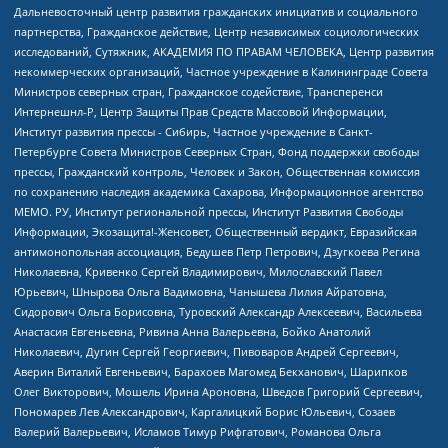
Дальневосточный центр развития гражданских инициатив и социального
партнерства, Гражданское действие, Центр независимых социологических
исследований, Сутяжник, АКАДЕМИЯ ПО ПРАВАМ ЧЕЛОВЕКА, Центр развития
некоммерческих организаций, Частное учреждение в Калининграде Совета
Министров северных стран, Гражданское содействие, Трансперенси
Интернешнл-Р, Центр Защиты Прав Средств Массовой Информации,
Институт развития прессы - Сибирь, Частное учреждение в Санкт-
Петербурге Совета Министров Северных Стран, Фонд поддержки свободы
прессы, Гражданский контроль, Человек и Закон, Общественная комиссия
по сохранению наследия академика Сахарова, Информационное агентство
МЕМО. РУ, Институт региональной прессы, Институт Развития Свободы
Информации, Экозащита!-Женсовет, Общественный вердикт, Евразийская
антимонопольная ассоциация, Бедушев Петр Петрович, Дзугкоева Регина
Николаевна, Кривенко Сергей Владимирович, Милославский Павел
Юрьевич, Шнырова Ольга Вадимовна, Чанышева Лилия Айратовна,
Сидорович Ольга Борисовна, Туровский Александр Алексеевич, Васильева
Анастасия Евгеньевна, Ривина Анна Валерьевна, Бойко Анатолий
Николаевич, Дугин Сергей Георгиевич, Пивоваров Андрей Сергеевич,
Аверин Виталий Евгеньевич, Барахоев Магомед Бекханович, Шарипков
Олег Викторович, Мошель Ирина Ароновна, Шведов Григорий Сергеевич,
Пономарев Лев Александрович, Каргалицкий Борис Юльевич, Созаев
Валерий Валерьевич, Исламов Тимур Рифгатович, Романова Ольга